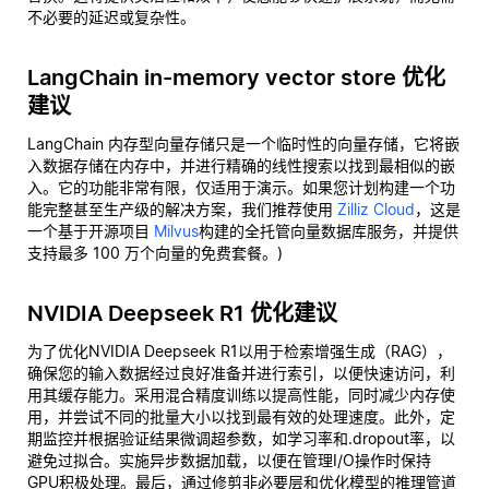
不必要的延迟或复杂性。
LangChain in-memory vector store 优化
建议
LangChain 内存型向量存储只是一个临时性的向量存储，它将嵌
入数据存储在内存中，并进行精确的线性搜索以找到最相似的嵌
入。它的功能非常有限，仅适用于演示。如果您计划构建一个功
能完整甚至生产级的解决方案，我们推荐使用
Zilliz Cloud
，这是
一个基于开源项目
Milvus
构建的全托管向量数据库服务，并提供
支持最多 100 万个向量的免费套餐。)
NVIDIA Deepseek R1 优化建议
为了优化NVIDIA Deepseek R1以用于检索增强生成（RAG），
确保您的输入数据经过良好准备并进行索引，以便快速访问，利
用其缓存能力。采用混合精度训练以提高性能，同时减少内存使
用，并尝试不同的批量大小以找到最有效的处理速度。此外，定
期监控并根据验证结果微调超参数，如学习率和.dropout率，以
避免过拟合。实施异步数据加载，以便在管理I/O操作时保持
GPU积极处理。最后，通过修剪非必要层和优化模型的推理管道