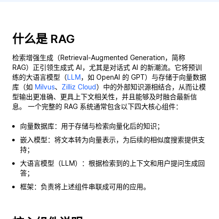
什么是 RAG
检索增强生成（Retrieval-Augmented Generation，简称
RAG）正引领生成式 AI，尤其是对话式 AI 的新潮流。它将预训
练的大语言模型（
LLM
，如 OpenAI 的 GPT）与存储于向量数据
库（如
Milvus
、
Zilliz Cloud
）中的外部知识源相结合，从而让模
型输出更准确、更具上下文相关性，并且能够及时融合最新信
息。 一个完整的 RAG 系统通常包含以下四大核心组件：
向量数据库：用于存储与检索向量化后的知识；
嵌入模型：将文本转为向量表示，为后续的相似度搜索提供支
持；
大语言模型（LLM）：根据检索到的上下文和用户提问生成回
答；
框架：负责将上述组件串联成可用的应用。