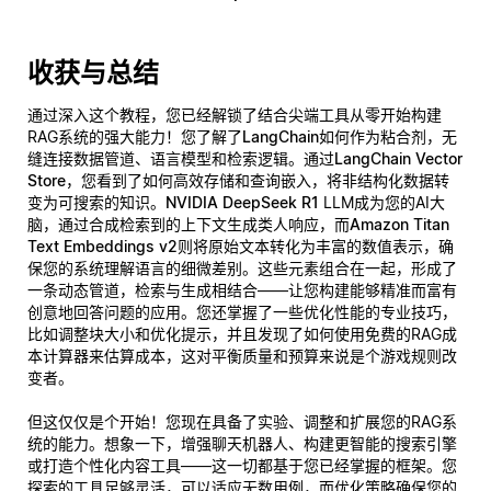
收获与总结
通过深入这个教程，您已经解锁了结合尖端工具从零开始构建
RAG系统的强大能力！您了解了
LangChain
如何作为粘合剂，无
缝连接数据管道、语言模型和检索逻辑。通过
LangChain Vector
Store
，您看到了如何高效存储和查询嵌入，将非结构化数据转
变为可搜索的知识。
NVIDIA DeepSeek R1
LLM成为您的AI大
脑，通过合成检索到的上下文生成类人响应，而
Amazon Titan
Text Embeddings v2
则将原始文本转化为丰富的数值表示，确
保您的系统理解语言的细微差别。这些元素组合在一起，形成了
一条动态管道，检索与生成相结合——让您构建能够精准而富有
创意地回答问题的应用。您还掌握了一些优化性能的专业技巧，
比如调整块大小和优化提示，并且发现了如何使用免费的RAG成
本计算器来估算成本，这对平衡质量和预算来说是个游戏规则改
变者。
但这仅仅是个开始！您现在具备了实验、调整和扩展您的RAG系
统的能力。想象一下，增强聊天机器人、构建更智能的搜索引擎
或打造个性化内容工具——这一切都基于您已经掌握的框架。您
探索的工具足够灵活，可以适应无数用例，而优化策略确保您的