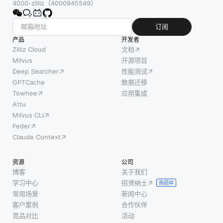
4000-zilliz（4000945549）
订阅
产品
开发者
Zilliz Cloud
文档
Milvus
开源项目
Deep Searcher
性能测试
GPTCache
数据迁移
Towhee
应用集成
Attu
Milvus CLI
Feder
Claude Context
资源
公司
博客
关于我们
学习中心
招贤纳士
热招中
常用场景
新闻中心
客户案例
合作伙伴
竞品对比
活动