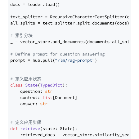
docs = loader.load()

text_splitter = RecursiveCharacterTextSplitter(chun
all_splits = text_splitter.split_documents(docs)

# 索引分块
_ = vector_store.add_documents(documents=all_splits)
# Define prompt for question-answering
prompt = hub.pull(
"rlm/rag-prompt"
)

# 定义应用状态
class
State
(
TypedDict
):

    question: 
str
    context: 
List
[Document]

    answer: 
str
# 定义应用步骤
def
retrieve
(
state: State
):

    retrieved_docs = vector_store.similarity_search