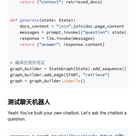
return
 {
"context"
: retrieved_docs}

def
generate
(
state: State
):

    docs_content = 
"\n\n"
.join(doc.page_content 
for
    messages = prompt.invoke({
"question"
: state[
"qu
    response = llm.invoke(messages)

return
 {
"answer"
: response.content}

# 编译应用并测试
graph_builder = StateGraph(State).add_sequence([retr
graph_builder.add_edge(START, 
"retrieve"
)

graph = graph_builder.
compile
测试聊天机器人
Yeah! You've built your own chatbot. Let's ask the chatbot a
question.