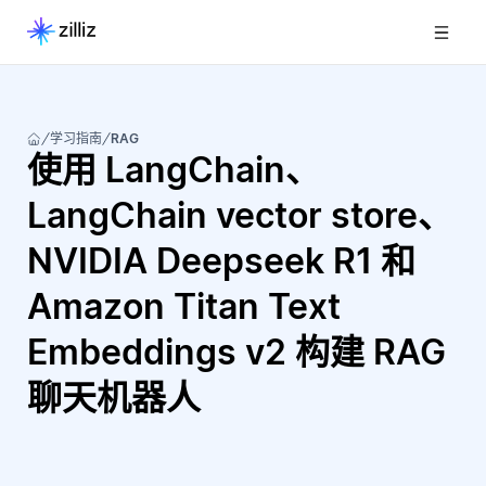
学习指南
RAG
使用 LangChain、
LangChain vector store、
NVIDIA Deepseek R1 和
Amazon Titan Text
Embeddings v2 构建 RAG
聊天机器人