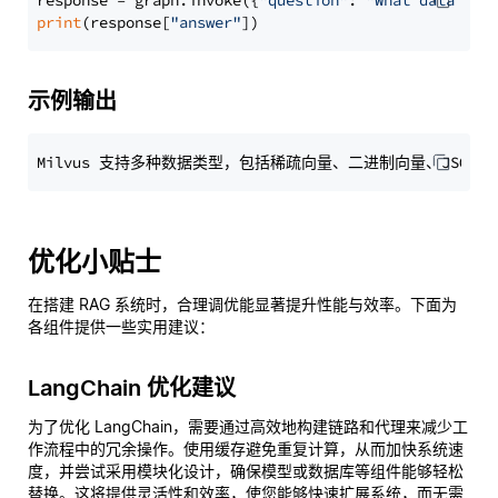
response = graph.invoke({
"question"
: 
"What data typ
print
(response[
"answer"
示例输出
优化小贴士
在搭建 RAG 系统时，合理调优能显著提升性能与效率。下面为
各组件提供一些实用建议：
LangChain 优化建议
为了优化 LangChain，需要通过高效地构建链路和代理来减少工
作流程中的冗余操作。使用缓存避免重复计算，从而加快系统速
度，并尝试采用模块化设计，确保模型或数据库等组件能够轻松
替换。这将提供灵活性和效率，使您能够快速扩展系统，而无需