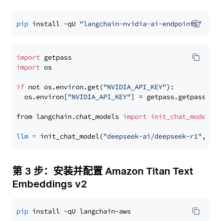
pip
 install -qU 
"langchain-nvidia-ai-endpoints"
import
import
 os

if
 not os.environ.get(
"NVIDIA_API_KEY"
):

  os.environ[
"NVIDIA_API_KEY"
] = getpass.getpass(
"E
from langchain.chat_models 
import
init_chat_model
llm
=
 init_chat_model(
"deepseek-ai/deepseek-r1"
, mo
第 3 步：安装并配置 Amazon Titan Text
Embeddings v2
pip