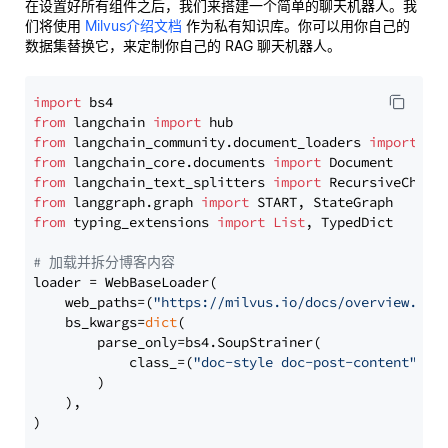
在设置好所有组件之后，我们来搭建一个简单的聊天机器人。我
们将使用
Milvus介绍文档
作为私有知识库。你可以用你自己的
数据集替换它，来定制你自己的 RAG 聊天机器人。
import
from
 langchain 
import
from
 langchain_community.document_loaders 
import
from
 langchain_core.documents 
import
from
 langchain_text_splitters 
import
from
 langgraph.graph 
import
from
 typing_extensions 
import
List
, TypedDict

# 加载并拆分博客内容
loader = WebBaseLoader(

    web_paths=(
"https://milvus.io/docs/overview.md"
,
    bs_kwargs=
dict
(

        parse_only=bs4.SoupStrainer(

            class_=(
"doc-style doc-post-content"
)

        )

    ),

)
