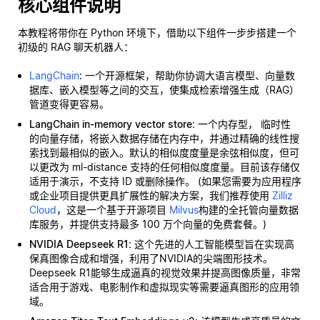
核心组件说明
本教程将带你在 Python 环境下，借助以下组件一步步搭建一个
初级的 RAG 聊天机器人：
LangChain
: 一个开源框架，帮助你协调大语言模型、向量数
据库、嵌入模型等之间的交互，使集成检索增强生成（RAG）
管道变得更容易。
LangChain in-memory vector store
: 一个内存型，
临时性
的向量存储，将嵌入数据存储在内存中，并通过精确的线性搜
索找到最相似的嵌入。默认的相似度度量是余弦相似度，但可
以更改为 ml-distance 支持的任何相似度度量。目前该存储仅
适用于演示，不支持 ID 或删除操作。 (如果您需要为应用程序
或企业项目提供更具扩展性的解决方案，我们推荐使用
Zilliz
Cloud
，这是一个基于开源项目
Milvus
构建的全托管向量数据
库服务，并提供支持最多 100 万个向量的免费套餐。)
NVIDIA Deepseek R1
: 这个先进的人工智能模型旨在实现高
保真图像合成和增强，利用了NVIDIA的尖端图形技术。
Deepseek R1能够生成逼真的视觉效果并提高图像质量，非常
适合用于游戏、电影制作和虚拟现实等需要逼真图形的应用领
域。