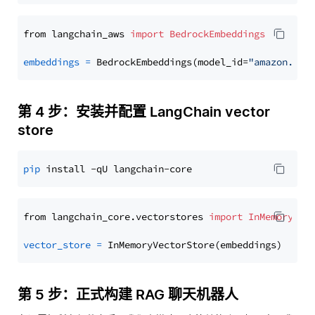
from langchain_aws 
import
BedrockEmbeddings
embeddings
=
 BedrockEmbeddings(model_id=
"amazon.tit
第 4 步：安装并配置 LangChain vector
store
pip
from langchain_core.vectorstores 
import
InMemoryVec
vector_store
=
第 5 步：正式构建 RAG 聊天机器人