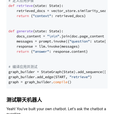
# 定义应用步骤
def
retrieve
(
state: State
):

    retrieved_docs = vector_store.similarity_search
return
 {
"context"
: retrieved_docs}

def
generate
(
state: State
):

    docs_content = 
"\n\n"
.join(doc.page_content 
for
    messages = prompt.invoke({
"question"
: state[
"qu
    response = llm.invoke(messages)

return
 {
"answer"
: response.content}

# 编译应用并测试
graph_builder = StateGraph(State).add_sequence([retr
graph_builder.add_edge(START, 
"retrieve"
)

graph = graph_builder.
compile
测试聊天机器人
Yeah! You've built your own chatbot. Let's ask the chatbot a
question.