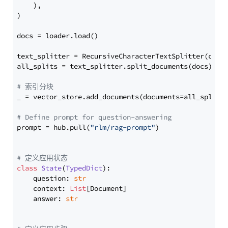
    ),

)

docs = loader.load()

text_splitter = RecursiveCharacterTextSplitter(chun
all_splits = text_splitter.split_documents(docs)

# 索引分块
_ = vector_store.add_documents(documents=all_splits)
# Define prompt for question-answering
prompt = hub.pull(
"rlm/rag-prompt"
)

# 定义应用状态
class
State
(
TypedDict
):

    question: 
str
    context: 
List
[Document]

    answer: 
str