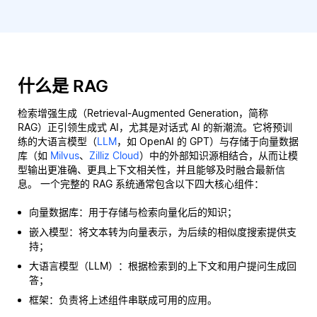
什么是 RAG
检索增强生成（Retrieval-Augmented Generation，简称
RAG）正引领生成式 AI，尤其是对话式 AI 的新潮流。它将预训
练的大语言模型（
LLM
，如 OpenAI 的 GPT）与存储于向量数据
库（如
Milvus
、
Zilliz Cloud
）中的外部知识源相结合，从而让模
型输出更准确、更具上下文相关性，并且能够及时融合最新信
息。 一个完整的 RAG 系统通常包含以下四大核心组件：
向量数据库：用于存储与检索向量化后的知识；
嵌入模型：将文本转为向量表示，为后续的相似度搜索提供支
持；
大语言模型（LLM）：根据检索到的上下文和用户提问生成回
答；
框架：负责将上述组件串联成可用的应用。