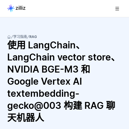
学习指南
RAG
使用 LangChain、
LangChain vector store、
NVIDIA BGE-M3 和
Google Vertex AI
textembedding-
gecko@003 构建 RAG 聊
天机器人