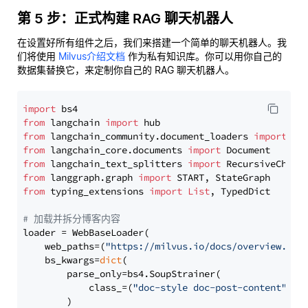
第 5 步：正式构建 RAG 聊天机器人
在设置好所有组件之后，我们来搭建一个简单的聊天机器人。我
们将使用
Milvus介绍文档
作为私有知识库。你可以用你自己的
数据集替换它，来定制你自己的 RAG 聊天机器人。
import
from
 langchain 
import
from
 langchain_community.document_loaders 
import
from
 langchain_core.documents 
import
from
 langchain_text_splitters 
import
from
 langgraph.graph 
import
from
 typing_extensions 
import
List
, TypedDict

# 加载并拆分博客内容
loader = WebBaseLoader(

    web_paths=(
"https://milvus.io/docs/overview.md"
,
    bs_kwargs=
dict
(

        parse_only=bs4.SoupStrainer(

            class_=(
"doc-style doc-post-content"
)

        )
