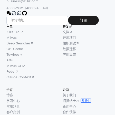
business@zilliz.com
4000-zilliz（4000945549）
订阅
产品
开发者
Zilliz Cloud
文档
Milvus
开源项目
Deep Searcher
性能测试
GPTCache
数据迁移
Towhee
应用集成
Attu
Milvus CLI
Feder
Claude Context
资源
公司
博客
关于我们
学习中心
招贤纳士
热招中
常用场景
新闻中心
客户案例
合作伙伴