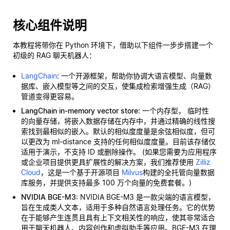
核心组件说明
本教程将带你在 Python 环境下，借助以下组件一步步搭建一个
初级的 RAG 聊天机器人：
LangChain
: 一个开源框架，帮助你协调大语言模型、向量数
据库、嵌入模型等之间的交互，使集成检索增强生成（RAG）
管道变得更容易。
LangChain in-memory vector store
: 一个内存型，
临时性
的向量存储，将嵌入数据存储在内存中，并通过精确的线性搜
索找到最相似的嵌入。默认的相似度度量是余弦相似度，但可
以更改为 ml-distance 支持的任何相似度度量。目前该存储仅
适用于演示，不支持 ID 或删除操作。 (如果您需要为应用程序
或企业项目提供更具扩展性的解决方案，我们推荐使用
Zilliz
Cloud
，这是一个基于开源项目
Milvus
构建的全托管向量数据
库服务，并提供支持最多 100 万个向量的免费套餐。)
NVIDIA BGE-M3
: NVIDIA BGE-M3 是一款尖端的语言模型，
旨在生成类人文本，适用于多种自然语言处理任务。它的优势
在于能够产生连贯且具有上下文相关性的响应，使其非常适合
用于聊天机器人、内容创作和虚拟助手等应用。BGE-M3 在理