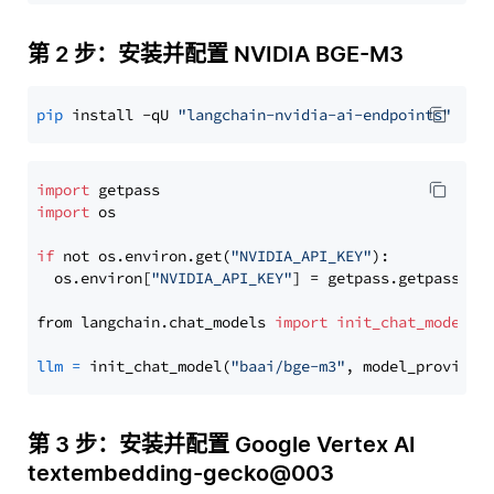
第 2 步：安装并配置 NVIDIA BGE-M3
pip
 install -qU 
"langchain-nvidia-ai-endpoints"
import
import
 os

if
 not os.environ.get(
"NVIDIA_API_KEY"
):

  os.environ[
"NVIDIA_API_KEY"
] = getpass.getpass(
"E
from langchain.chat_models 
import
init_chat_model
llm
=
 init_chat_model(
"baai/bge-m3"
, model_provider
第 3 步：安装并配置 Google Vertex AI
textembedding-gecko@003