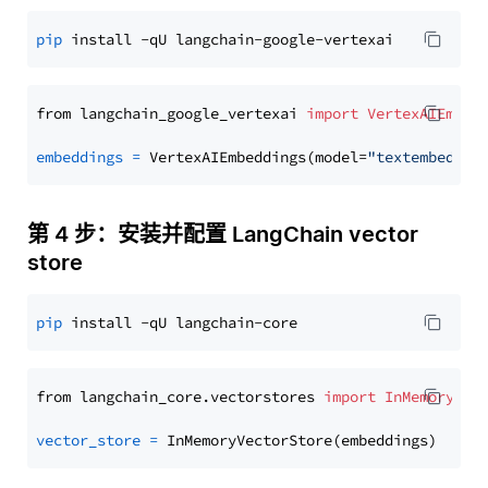
pip
from langchain_google_vertexai 
import
VertexAIEmbed
embeddings
=
 VertexAIEmbeddings(model=
"textembeddin
第 4 步：安装并配置 LangChain vector
store
pip
from langchain_core.vectorstores 
import
InMemoryVec
vector_store
=