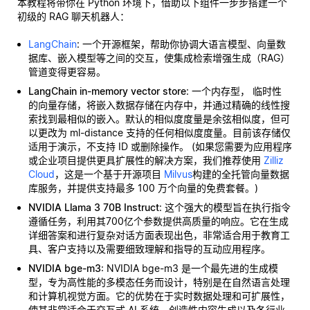
本教程将带你在 Python 环境下，借助以下组件一步步搭建一个
初级的 RAG 聊天机器人：
LangChain
: 一个开源框架，帮助你协调大语言模型、向量数
据库、嵌入模型等之间的交互，使集成检索增强生成（RAG）
管道变得更容易。
LangChain in-memory vector store
: 一个内存型，
临时性
的向量存储，将嵌入数据存储在内存中，并通过精确的线性搜
索找到最相似的嵌入。默认的相似度度量是余弦相似度，但可
以更改为 ml-distance 支持的任何相似度度量。目前该存储仅
适用于演示，不支持 ID 或删除操作。 (如果您需要为应用程序
或企业项目提供更具扩展性的解决方案，我们推荐使用
Zilliz
Cloud
，这是一个基于开源项目
Milvus
构建的全托管向量数据
库服务，并提供支持最多 100 万个向量的免费套餐。)
NVIDIA Llama 3 70B Instruct
: 这个强大的模型旨在执行指令
遵循任务，利用其700亿个参数提供高质量的响应。它在生成
详细答案和进行复杂对话方面表现出色，非常适合用于教育工
具、客户支持以及需要细致理解和指导的互动应用程序。
NVIDIA bge-m3
: NVIDIA bge-m3 是一个最先进的生成模
型，专为高性能的多模态任务而设计，特别是在自然语言处理
和计算机视觉方面。它的优势在于实时数据处理和可扩展性，
使其非常适合于交互式 AI 系统、创造性内容生成以及各行业