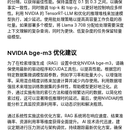
的分隔，以获得最佳性能。保持温度在 0.1 到 0.3 之间，以确保
事实一致性，同时微调 top-k 和 top-p，以更好地控制响应多样
性。利用 NVIDIA 的 TensorRT-LLM 和优化的推理堆栈来加速模
型执行，减少延迟。使用批处理策略以提高高容量工作负载的吞
吐量。如果部署多个模型，将 Llama 3 70B 分配给处理需要深度
上下文理解的复杂查询，同时为更快、低复杂度的任务保留轻量
级模型。
NVIDIA bge-m3 优化建议
为了在检索增强生成（RAG）设置中优化NVIDIA bge-m3，请确
保使用最新的驱动程序和CUDA工具包，以提高性能。根据您的
特定数据集微调模型超参数，例如学习率和批量大小，以增强效
率。采用混合精度训练来加速计算并减少内存使用。利用数据增
强技术来增加训练数据集的多样性，帮助模型更好地泛化。此
外，通过实施有效的索引方法和缓存频繁访问的数据，以简化检
索过程，这可以显著降低推理时的延迟。最后，使用NVIDIA的性
能分析工具监控资源利用率，以动态识别和解决瓶颈。
通过系统性实施这些优化方案，RAG 系统将在响应速度、结果准
确率、资源利用率等维度获得全面提升。 AI 技术迭代迅速，建
议定期进行压力测试与架构调优，持续跟踪最新优化方案，确保