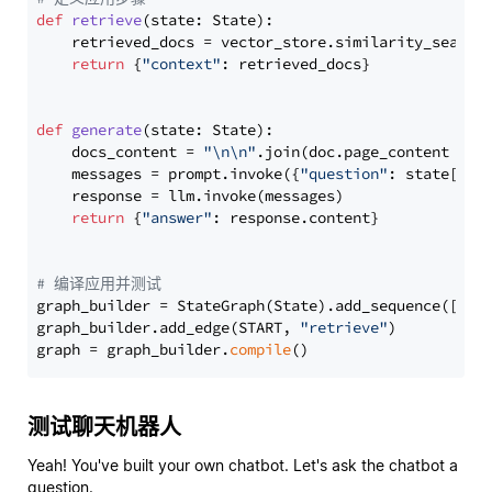
def
retrieve
(
state: State
):

    retrieved_docs = vector_store.similarity_search
return
 {
"context"
: retrieved_docs}

def
generate
(
state: State
):

    docs_content = 
"\n\n"
.join(doc.page_content 
for
    messages = prompt.invoke({
"question"
: state[
"qu
    response = llm.invoke(messages)

return
 {
"answer"
: response.content}

# 编译应用并测试
graph_builder = StateGraph(State).add_sequence([retr
graph_builder.add_edge(START, 
"retrieve"
)

graph = graph_builder.
compile
测试聊天机器人
Yeah! You've built your own chatbot. Let's ask the chatbot a
question.