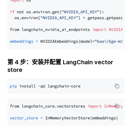
import
 os

if
 not os.environ.get(
"NVIDIA_API_KEY"
):

  os.environ[
"NVIDIA_API_KEY"
] = getpass.getpass(
"E
from langchain_nvidia_ai_endpoints 
import
NVIDIAEmb
embeddings
=
 NVIDIAEmbeddings(model=
"baai/bge-m3"
第 4 步：安装并配置 LangChain vector
store
pip
from langchain_core.vectorstores 
import
InMemoryVec
vector_store
=