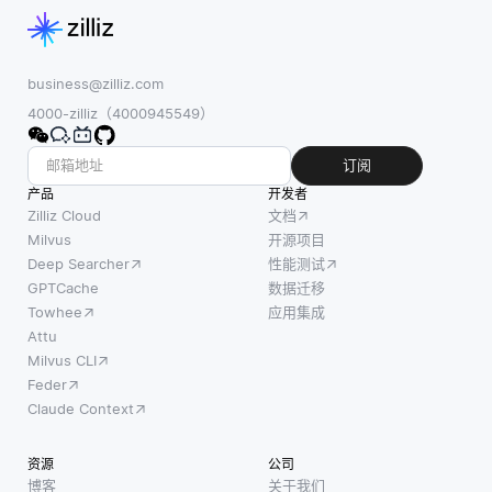
business@zilliz.com
4000-zilliz（4000945549）
订阅
产品
开发者
Zilliz Cloud
文档
Milvus
开源项目
Deep Searcher
性能测试
GPTCache
数据迁移
Towhee
应用集成
Attu
Milvus CLI
Feder
Claude Context
资源
公司
博客
关于我们