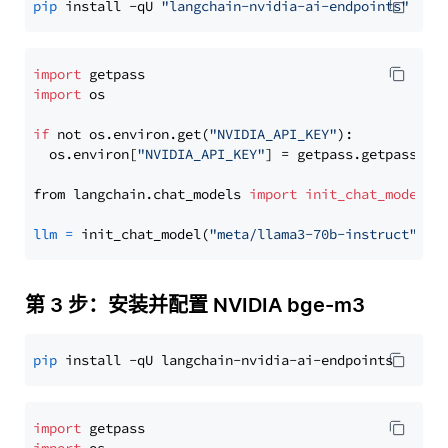
pip
 install -qU 
"langchain-nvidia-ai-endpoints"
import
import
 os

if
 not os.environ.get(
"NVIDIA_API_KEY"
):

  os.environ[
"NVIDIA_API_KEY"
] = getpass.getpass(
"E
from langchain.chat_models 
import
init_chat_model
llm
=
 init_chat_model(
"meta/llama3-70b-instruct"
, m
第 3 步：安装并配置 NVIDIA bge-m3
pip
import