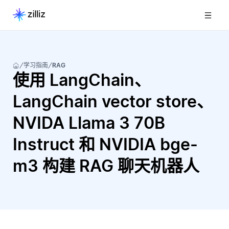
学习指南
RAG
使用 LangChain、
LangChain vector store、
NVIDA Llama 3 70B
Instruct 和 NVIDIA bge-
m3 构建 RAG 聊天机器人