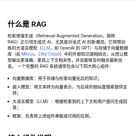
什么是 RAG
检索增强生成（Retrieval-Augmented Generation，简称
RAG）正引领生成式 AI，尤其是对话式 AI 的新潮流。它将预训
练的大语言模型（
LLM
，如 OpenAI 的 GPT）与存储于向量数据
库（如
Milvus
、
Zilliz Cloud
）中的外部知识源相结合，从而让模
型输出更准确、更具上下文相关性，并且能够及时融合最新信
息。 一个完整的 RAG 系统通常包含以下四大核心组件：
向量数据库：用于存储与检索向量化后的知识；
嵌入模型：将文本转为向量表示，为后续的相似度搜索提供支
持；
大语言模型（LLM）：根据检索到的上下文和用户提问生成回
答；
框架：负责将上述组件串联成可用的应用。