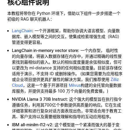
核心组件说明
本教程将带你在 Python 环境下，借助以下组件一步步搭建一个
初级的 RAG 聊天机器人：
LangChain
: 一个开源框架，帮助你协调大语言模型、向量数
据库、嵌入模型等之间的交互，使集成检索增强生成（RAG）
管道变得更容易。
LangChain in-memory vector store
: 一个内存型，
临时性
的向量存储，将嵌入数据存储在内存中，并通过精确的线性搜
索找到最相似的嵌入。默认的相似度度量是余弦相似度，但可
以更改为 ml-distance 支持的任何相似度度量。目前该存储仅
适用于演示，不支持 ID 或删除操作。 (如果您需要为应用程序
或企业项目提供更具扩展性的解决方案，我们推荐使用
Zilliz
Cloud
，这是一个基于开源项目
Milvus
构建的全托管向量数据
库服务，并提供支持最多 100 万个向量的免费套餐。)
NVIDIA Llama 3 70B Instruct
: 这个强大的模型旨在执行指令
遵循任务，利用其700亿个参数提供高质量的响应。它在生成
详细答案和进行复杂对话方面表现出色，非常适合用于教育工
具、客户支持以及需要细致理解和指导的互动应用程序。
IBM all-minilm-l12-v2
: 这个模型是一个紧凑而强大的基于变