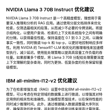
NVIDIA Llama 3 70B Instruct 优化建议
NVIDIA Llama 3 70B Instruct 是一个高精度模型，理想用于需
要深入推理和分析的 RAG 应用。通过使用分层文档排序来优化
检索，仅筛选最相关的段落，从而减少不必要的令牌消耗。将提
示结构化，以便用户查询、检索的上下文和系统指令之间有明确
的分隔，以获得最佳性能。保持温度在 0.1 到 0.3 之间，以确保
事实一致性，同时微调 top-k 和 top-p，以更好地控制响应多样
性。利用 NVIDIA 的 TensorRT-LLM 和优化的推理堆栈来加速模
型执行，减少延迟。使用批处理策略以提高高容量工作负载的吞
吐量。如果部署多个模型，将 Llama 3 70B 分配给处理需要深度
上下文理解的复杂查询，同时为更快、低复杂度的任务保留轻量
级模型。
IBM all-minilm-l12-v2 优化建议
为了在检索增强生成（RAG）设置中优化IBM all-minilm-l12-v2
模型，可以考虑在特定领域的数据集上进行微调，以增强其对特
定用例的相关性和准确性。实施模型蒸馏技术，以在保持性能的
同时减少推理时间。此外，通过根据输入数据调整最大序列长
度，确保高效的批处理，并利用混合精度训练来提高计算效率。