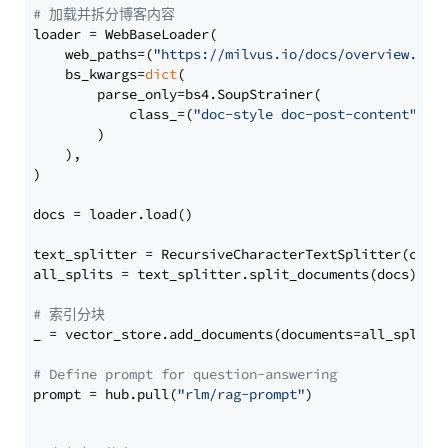
# 加载并拆分博客内容
loader = WebBaseLoader(

    web_paths=(
"https://milvus.io/docs/overview.md"
,
    bs_kwargs=
dict
(

        parse_only=bs4.SoupStrainer(

            class_=(
"doc-style doc-post-content"
)

        )

    ),

)

docs = loader.load()

text_splitter = RecursiveCharacterTextSplitter(chun
all_splits = text_splitter.split_documents(docs)

# 索引分块
_ = vector_store.add_documents(documents=all_splits)
# Define prompt for question-answering
prompt = hub.pull(
"rlm/rag-prompt"
)
