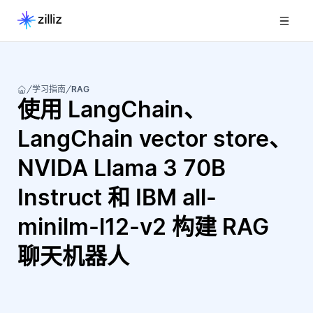
学习指南
RAG
使用 LangChain、
LangChain vector store、
NVIDA Llama 3 70B
Instruct 和 IBM all-
minilm-l12-v2 构建 RAG
聊天机器人