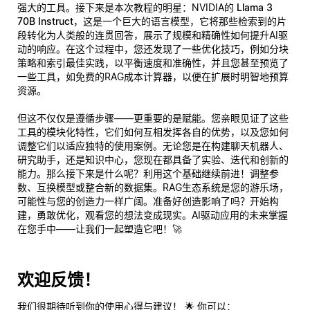
强大的工具。接下来是本次教程的明星：NVIDIA的
Llama 3
70B Instruct
，这是一个巨大的语言模型，它将那些检索到的片
段转化为人类般的连贯回答，展示了规模和精确性如何提升AI驱
动的响应。在这个过程中，您还发现了一些优化技巧，例如分块
策略和索引最佳实践，以平衡速度和准确性，并且您甚至预览了
一些工具，如免费的RAG成本计算器，以便在扩展时明智地预算
资源。
但这不仅仅是遵循步骤——更重要的是赋能。您亲眼见证了这些
工具的模块化特性，它们如何互相发挥各自的优势，以及您如何
调整它们以适应独特的使用案例。无论您是在构建聊天机器人、
研究助手，还是知识中心，您现在都具备了实验、迭代和创新的
能力。那么接下来是什么呢？利用这个基础继续前进！调整参
数、互换模型或整合新的数据集。RAG生态系统是您的游乐场，
可能性与您的创造力一样广阔。准备好创造影响了吗？开始构
建，勇敢优化，观看您的想法变成现实。AI驱动应用的未来掌握
在您手中——让我们一起塑造它吧！🚀
欢迎反馈！
我们很期待听到你的使用心得与建议！ 🌟 你可以：