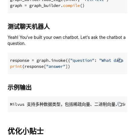
graph = graph_builder.
compile
测试聊天机器人
Yeah! You've built your own chatbot. Let's ask the chatbot a
question.
response = graph.invoke({
"question"
: 
"What data typ
print
(response[
"answer"
示例输出
优化小贴士