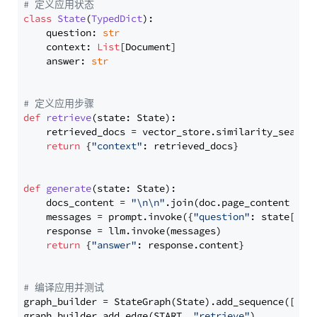
# 定义应用状态
class
State
(
TypedDict
):

    question: 
str
    context: 
List
[Document]

    answer: 
str
# 定义应用步骤
def
retrieve
(
state: State
):

    retrieved_docs = vector_store.similarity_search
return
 {
"context"
: retrieved_docs}

def
generate
(
state: State
):

    docs_content = 
"\n\n"
.join(doc.page_content 
for
    messages = prompt.invoke({
"question"
: state[
"qu
    response = llm.invoke(messages)

return
 {
"answer"
: response.content}

# 编译应用并测试
graph_builder = StateGraph(State).add_sequence([retr
graph_builder.add_edge(START, 
"retrieve"
)
