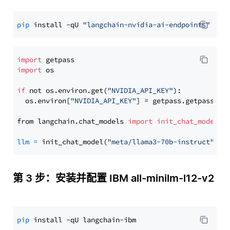
pip
 install -qU 
"langchain-nvidia-ai-endpoints"
import
import
 os

if
 not os.environ.get(
"NVIDIA_API_KEY"
):

  os.environ[
"NVIDIA_API_KEY"
] = getpass.getpass(
"E
from langchain.chat_models 
import
init_chat_model
llm
=
 init_chat_model(
"meta/llama3-70b-instruct"
, m
第 3 步：安装并配置 IBM all-minilm-l12-v2
pip