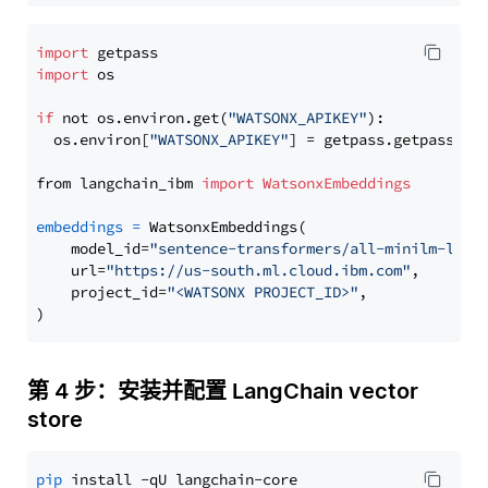
import
import
 os

if
 not os.environ.get(
"WATSONX_APIKEY"
):

  os.environ[
"WATSONX_APIKEY"
] = getpass.getpass(
"E
from langchain_ibm 
import
WatsonxEmbeddings
embeddings
=
 WatsonxEmbeddings(

    model_id=
"sentence-transformers/all-minilm-l12-
    url=
"https://us-south.ml.cloud.ibm.com"
,

    project_id=
"<WATSONX PROJECT_ID>"
,

第 4 步：安装并配置 LangChain vector
store
pip