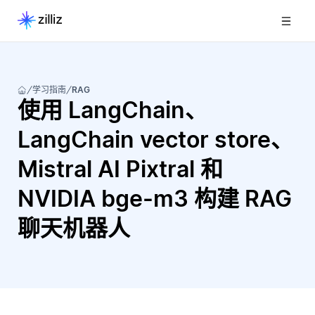
学习指南
RAG
使用 LangChain、
LangChain vector store、
Mistral AI Pixtral 和
NVIDIA bge-m3 构建 RAG
聊天机器人