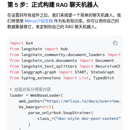
第 5 步：正式构建 RAG 聊天机器人
在设置好所有组件之后，我们来搭建一个简单的聊天机器人。我
们将使用
Milvus介绍文档
作为私有知识库。你可以用你自己的
数据集替换它，来定制你自己的 RAG 聊天机器人。
import
from
 langchain 
import
from
 langchain_community.document_loaders 
import
from
 langchain_core.documents 
import
from
 langchain_text_splitters 
import
from
 langgraph.graph 
import
from
 typing_extensions 
import
List
, TypedDict

# 加载并拆分博客内容
loader = WebBaseLoader(

    web_paths=(
"https://milvus.io/docs/overview.md"
,
    bs_kwargs=
dict
(

        parse_only=bs4.SoupStrainer(

            class_=(
"doc-style doc-post-content"
)

        )
