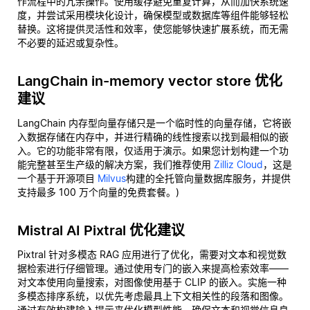
作流程中的冗余操作。使用缓存避免重复计算，从而加快系统速
度，并尝试采用模块化设计，确保模型或数据库等组件能够轻松
替换。这将提供灵活性和效率，使您能够快速扩展系统，而无需
不必要的延迟或复杂性。
LangChain in-memory vector store 优化
建议
LangChain 内存型向量存储只是一个临时性的向量存储，它将嵌
入数据存储在内存中，并进行精确的线性搜索以找到最相似的嵌
入。它的功能非常有限，仅适用于演示。如果您计划构建一个功
能完整甚至生产级的解决方案，我们推荐使用
Zilliz Cloud
，这是
一个基于开源项目
Milvus
构建的全托管向量数据库服务，并提供
支持最多 100 万个向量的免费套餐。)
Mistral AI Pixtral 优化建议
Pixtral 针对多模态 RAG 应用进行了优化，需要对文本和视觉数
据检索进行仔细管理。通过使用专门的嵌入来提高检索效率——
对文本使用向量搜索，对图像使用基于 CLIP 的嵌入。实施一种
多模态排序系统，以优先考虑最具上下文相关性的段落和图像。
通过有效构建输入提示来优化模型性能，确保文本和视觉信息良