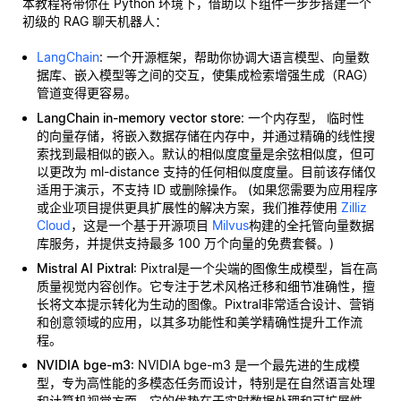
本教程将带你在 Python 环境下，借助以下组件一步步搭建一个
初级的 RAG 聊天机器人：
LangChain
: 一个开源框架，帮助你协调大语言模型、向量数
据库、嵌入模型等之间的交互，使集成检索增强生成（RAG）
管道变得更容易。
LangChain in-memory vector store
: 一个内存型，
临时性
的向量存储，将嵌入数据存储在内存中，并通过精确的线性搜
索找到最相似的嵌入。默认的相似度度量是余弦相似度，但可
以更改为 ml-distance 支持的任何相似度度量。目前该存储仅
适用于演示，不支持 ID 或删除操作。 (如果您需要为应用程序
或企业项目提供更具扩展性的解决方案，我们推荐使用
Zilliz
Cloud
，这是一个基于开源项目
Milvus
构建的全托管向量数据
库服务，并提供支持最多 100 万个向量的免费套餐。)
Mistral AI Pixtral
: Pixtral是一个尖端的图像生成模型，旨在高
质量视觉内容创作。它专注于艺术风格迁移和细节准确性，擅
长将文本提示转化为生动的图像。Pixtral非常适合设计、营销
和创意领域的应用，以其多功能性和美学精确性提升工作流
程。
NVIDIA bge-m3
: NVIDIA bge-m3 是一个最先进的生成模
型，专为高性能的多模态任务而设计，特别是在自然语言处理
和计算机视觉方面。它的优势在于实时数据处理和可扩展性，