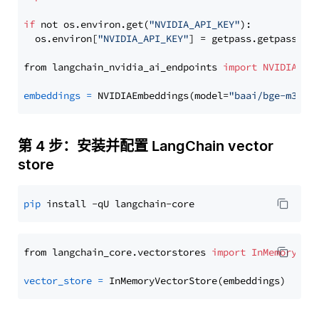
if
 not os.environ.get(
"NVIDIA_API_KEY"
):

  os.environ[
"NVIDIA_API_KEY"
] = getpass.getpass(
"E
from langchain_nvidia_ai_endpoints 
import
NVIDIAEmb
embeddings
=
 NVIDIAEmbeddings(model=
"baai/bge-m3"
第 4 步：安装并配置 LangChain vector
store
pip
from langchain_core.vectorstores 
import
InMemoryVec
vector_store
=