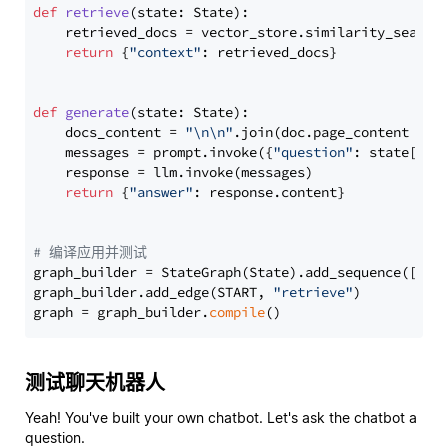
def
retrieve
(
state: State
):

    retrieved_docs = vector_store.similarity_search
return
 {
"context"
: retrieved_docs}

def
generate
(
state: State
):

    docs_content = 
"\n\n"
.join(doc.page_content 
for
    messages = prompt.invoke({
"question"
: state[
"qu
    response = llm.invoke(messages)

return
 {
"answer"
: response.content}

# 编译应用并测试
graph_builder = StateGraph(State).add_sequence([retr
graph_builder.add_edge(START, 
"retrieve"
)

graph = graph_builder.
compile
测试聊天机器人
Yeah! You've built your own chatbot. Let's ask the chatbot a
question.