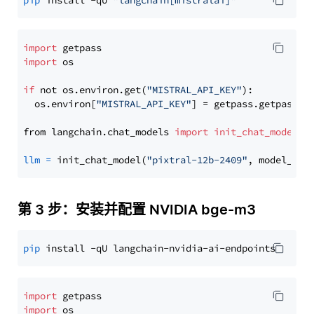
pip
 install -qU 
"langchain[mistralai]"
import
import
 os

if
 not os.environ.get(
"MISTRAL_API_KEY"
):

  os.environ[
"MISTRAL_API_KEY"
] = getpass.getpass(
"
from langchain.chat_models 
import
init_chat_model
llm
=
 init_chat_model(
"pixtral-12b-2409"
, model_pro
第 3 步：安装并配置 NVIDIA bge-m3
pip
import
import
 os
