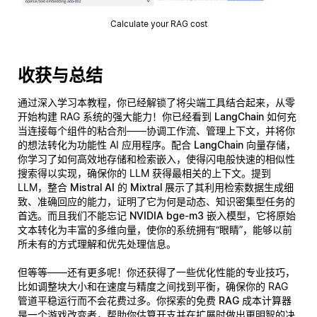
Calculate your RAG cost
收获与总结
通过深入学习本教程，你已经解锁了将尖端工具结合起来，从零
开始构建 RAG 系统的强大能力！你已经看到
LangChain
如何充
当连接每个组件的粘合剂——协调工作流、管理上下文，并将你
的想法转化为功能性 AI 应用程序。配合
LangChain 向量存储
，
你学习了如何高效地存储和检索嵌入，使得闪电般快速的相似性
搜索得以实现，确保你的 LLM 获得最相关的上下文。提到
LLM，整合
Mistral AI 的 Mixtral
展示了其利用检索数据生成细
致、准确回应的能力，证明了它为何是动态、知识密集型任务的
首选。而且我们不能忘记
NVIDIA bge-m3 嵌入模型
，它将原始
文本转化为丰富的多维向量，使你的系统拥有“眼睛”，能够以前
所未有的方式理解和优先处理信息。
但等等——还有更多呢！你还获得了一些优化性能的专业技巧，
比如调整块大小和在速度与精度之间找到平衡，确保你的 RAG
管道平稳运行而不会花费过多。你探索的免费
RAG 成本计算器
是一个游戏改变者，帮助你估算开支并在扩展时做出更明智的决