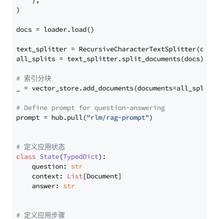
    ),

)

docs = loader.load()

text_splitter = RecursiveCharacterTextSplitter(chun
all_splits = text_splitter.split_documents(docs)

# 索引分块
_ = vector_store.add_documents(documents=all_splits)
# Define prompt for question-answering
prompt = hub.pull(
"rlm/rag-prompt"
)

# 定义应用状态
class
State
(
TypedDict
):

    question: 
str
    context: 
List
[Document]

    answer: 
str
# 定义应用步骤