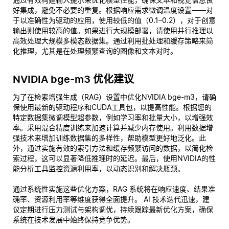
好集成，避免不必要的重复。根据响应需求微调温度设置——对
于以准确性为驱动的应用，使用较低的值（0.1–0.2），对于创意
输出则使用较高的值。如果进行大规模部署，请使用并行推理以
高效处理大规模多模态数据集。通过利用批处理和缓存策略来简
化推理，尤其是在处理频繁查询的图像和文本对时。
NVIDIA bge-m3 优化建议
为了在检索增强生成（RAG）设置中优化NVIDIA bge-m3，请确
保使用最新的驱动程序和CUDA工具包，以提高性能。根据您的
特定数据集微调模型超参数，例如学习率和批量大小，以增强效
率。采用混合精度训练来加速计算并减少内存使用。利用数据增
强技术来增加训练数据集的多样性，帮助模型更好地泛化。此
外，通过实施有效的索引方法和缓存频繁访问的数据，以简化检
索过程，这可以显著降低推理时的延迟。最后，使用NVIDIA的性
能分析工具监控资源利用率，以动态识别和解决瓶颈。
通过系统性实施这些优化方案，RAG 系统将在响应速度、结果准
确率、资源利用率等维度获得全面提升。 AI 技术迭代迅速，建
议定期进行压力测试与架构调优，持续跟踪最新优化方案，确保
系统在技术发展中始终保持竞争优势。