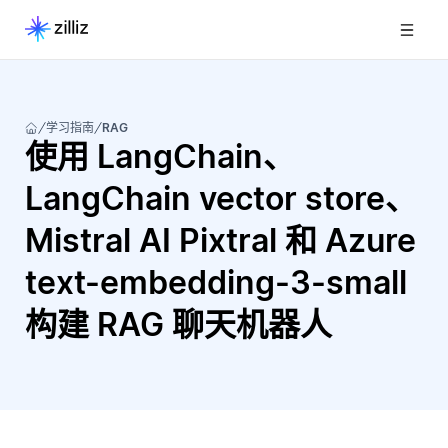
学习指南
RAG
使用 LangChain、
LangChain vector store、
Mistral AI Pixtral 和 Azure
text-embedding-3-small
构建 RAG 聊天机器人