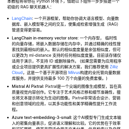
本教程将带你在 Python 环境下，借助以下组件一步步搭建一个
初级的 RAG 聊天机器人：
LangChain
: 一个开源框架，帮助你协调大语言模型、向量数
据库、嵌入模型等之间的交互，使集成检索增强生成（RAG）
管道变得更容易。
LangChain in-memory vector store
: 一个内存型，
临时性
的向量存储，将嵌入数据存储在内存中，并通过精确的线性搜
索找到最相似的嵌入。默认的相似度度量是余弦相似度，但可
以更改为 ml-distance 支持的任何相似度度量。目前该存储仅
适用于演示，不支持 ID 或删除操作。 (如果您需要为应用程序
或企业项目提供更具扩展性的解决方案，我们推荐使用
Zilliz
Cloud
，这是一个基于开源项目
Milvus
构建的全托管向量数据
库服务，并提供支持最多 100 万个向量的免费套餐。)
Mistral AI Pixtral
: Pixtral是一个尖端的图像生成模型，旨在高
质量视觉内容创作。它专注于艺术风格迁移和细节准确性，擅
长将文本提示转化为生动的图像。Pixtral非常适合设计、营销
和创意领域的应用，以其多功能性和美学精确性提升工作流
程。
Azure text-embedding-3-small
: 这个AI模型专门生成文本输
入的密集向量表示，促进语义理解和比较。它的优势在于效率
和可扩展性，使其非常适合用于文本分类、信息检索以及自然