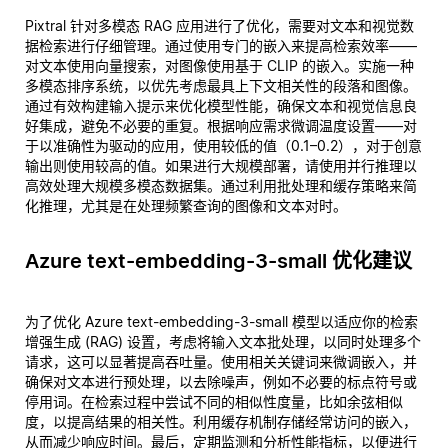
Pixtral 针对多模态 RAG 应用进行了优化，需要对文本和视觉数
据检索进行仔细管理。通过使用专门的嵌入来提高检索效率——
对文本使用向量搜索，对图像使用基于 CLIP 的嵌入。实施一种
多模态排序系统，以优先考虑最具上下文相关性的段落和图像。
通过有效构建输入提示来优化模型性能，确保文本和视觉信息良
好集成，避免不必要的重复。根据响应需求微调温度设置——对
于以准确性为驱动的应用，使用较低的值（0.1–0.2），对于创意
输出则使用较高的值。如果进行大规模部署，请使用并行推理以
高效处理大规模多模态数据集。通过利用批处理和缓存策略来简
化推理，尤其是在处理频繁查询的图像和文本对时。
Azure text-embedding-3-small 优化建议
为了优化 Azure text-embedding-3-small 模型以适应你的检索
增强生成 (RAG) 设置，考虑将输入文本批处理，以同时处理多个
请求，这可以显著提高吞吐量。使用相关关键词来微调嵌入，并
确保对文本进行预处理，以去除噪声，例如不必要的标点符号或
停用词。在检索过程中尝试不同的相似性度量，比如余弦相似
度，以提高结果的相关性。利用缓存机制存储经常访问的嵌入，
从而减少响应时间。最后，定期监测和分析性能指标，以便进行