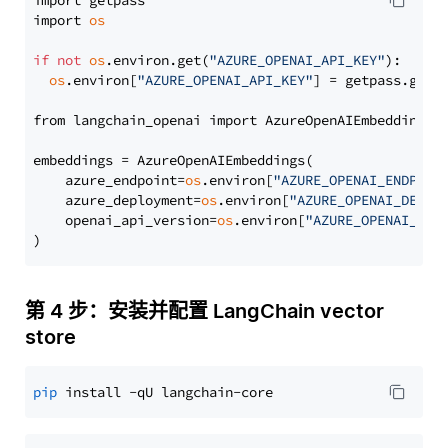
import getpass

import 
os
if
not
os
.environ.get(
"AZURE_OPENAI_API_KEY"
):

os
.environ[
"AZURE_OPENAI_API_KEY"
] = getpass.getp
from langchain_openai import AzureOpenAIEmbeddings

embeddings = AzureOpenAIEmbeddings(

    azure_endpoint=
os
.environ[
"AZURE_OPENAI_ENDPOIN
    azure_deployment=
os
.environ[
"AZURE_OPENAI_DEPLO
    openai_api_version=
os
.environ[
"AZURE_OPENAI_API
第 4 步：安装并配置 LangChain vector
store
pip