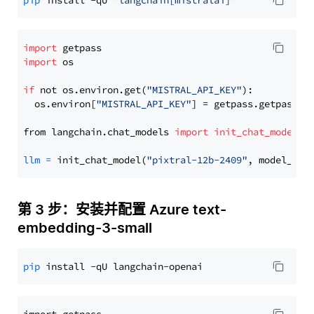
pip
 install -qU 
"langchain[mistralai]"
import
import
 os

if
 not os.environ.get(
"MISTRAL_API_KEY"
):

  os.environ[
"MISTRAL_API_KEY"
] = getpass.getpass(
"
from langchain.chat_models 
import
init_chat_model
llm
=
 init_chat_model(
"pixtral-12b-2409"
, model_pro
第 3 步：安装并配置 Azure text-
embedding-3-small
pip