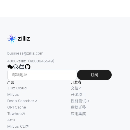
business@zilliz.com
4000-zilliz（4000945549）
订阅
产品
开发者
Zilliz Cloud
文档
Milvus
开源项目
Deep Searcher
性能测试
GPTCache
数据迁移
Towhee
应用集成
Attu
Milvus CLI