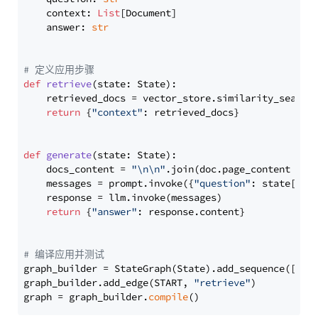
    context: 
List
[Document]

    answer: 
str
# 定义应用步骤
def
retrieve
(
state: State
):

    retrieved_docs = vector_store.similarity_search
return
 {
"context"
: retrieved_docs}

def
generate
(
state: State
):

    docs_content = 
"\n\n"
.join(doc.page_content 
for
    messages = prompt.invoke({
"question"
: state[
"qu
    response = llm.invoke(messages)

return
 {
"answer"
: response.content}

# 编译应用并测试
graph_builder = StateGraph(State).add_sequence([retr
graph_builder.add_edge(START, 
"retrieve"
)

graph = graph_builder.
compile