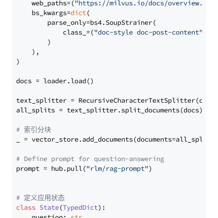
    web_paths=(
"https://milvus.io/docs/overview.md"
,
    bs_kwargs=
dict
(

        parse_only=bs4.SoupStrainer(

            class_=(
"doc-style doc-post-content"
)

        )

    ),

)

docs = loader.load()

text_splitter = RecursiveCharacterTextSplitter(chun
all_splits = text_splitter.split_documents(docs)

# 索引分块
_ = vector_store.add_documents(documents=all_splits)
# Define prompt for question-answering
prompt = hub.pull(
"rlm/rag-prompt"
)

# 定义应用状态
class
State
(
TypedDict
):

    question: 
str