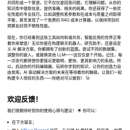
共同形成一个管道，它不仅仅是回答问题，它
理解
问题，从你的
知识库中提取信息，提供准确、相关的结果。你还获得了一些优
化性能的专业技巧，比如调整检索参数和在成本与质量之间取得
平衡，甚至发现了一个免费的 RAG 成本计算器，以保持项目的
预算友好而不牺牲性能。
现在，你已经看到这些工具如何和谐共存，智能应用的世界正等
着你来塑造！无论你是在构建聊天机器人、研究助手，还是自定
义 AI 解决方案，你都拥有了创新的蓝图。尝试不同的数据集，
调整你的嵌入，或替换其他 LLM——这仅仅是个开始。记住，每
一次迭代都将使你更接近更聪明、更快、更具影响力的系统。所
以，启动你的代码编辑器，玩转你学到的知识，让你的创造力自
由发挥。AI 驱动解决方案的未来在等待着
你的
触碰。让我们一起
构建令人惊叹的东西——你绝对可以做到！ 🚀
欢迎反馈！
我们很期待听到你的使用心得与建议！ 🌟 你可以：
在下方留言；