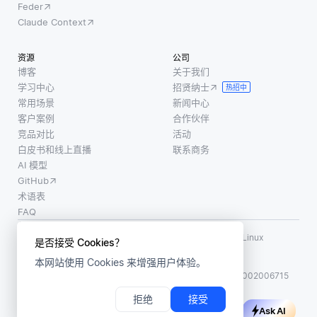
Feder
Claude Context
资源
公司
博客
关于我们
学习中心
招贤纳士
热招中
常用场景
新闻中心
客户案例
合作伙伴
竞品对比
活动
白皮书和线上直播
联系商务
AI 模型
GitHub
术语表
FAQ
使用条款
·
个人信息保护政策
·
数据安全政策
LF AI、LF AI & Data、Milvus，以及相关的开源项目名称为 Linux
是否接受 Cookies？
Foundation 所有商标
本网站使用 Cookies 来增强用户体验。
版权所有 ©2026 上海赜睿信息科技有限公司保留所有权利
ICP 备案:
沪ICP备2023014543号-1
沪公网安备31011002006715
拒绝
接受
Ask AI