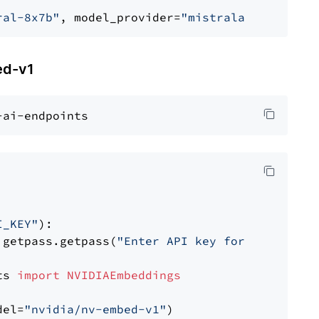
ral-8x7b"
, model_provider=
"mistralai"
d-v1
I_KEY"
):

 getpass.getpass(
"Enter API key for NVIDIA: "
ts 
import
NVIDIAEmbeddings
del=
"nvidia/nv-embed-v1"