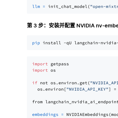
llm
=
 init_chat_model(
"open-mixt
第 3 步：安装并配置 NVIDIA nv-embe
pip
import
import
 os

if
 not os.environ.get(
"NVIDIA_AP
  os.environ[
"NVIDIA_API_KEY"
] =
from langchain_nvidia_ai_endpoin
embeddings
=
 NVIDIAEmbeddings(mo