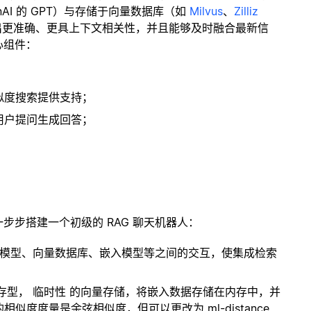
enAI 的 GPT）与存储于向量数据库（如
Milvus
、
Zilliz
出更准确、更具上下文相关性，并且能够及时融合最新信
心组件：
；
似度搜索提供支持；
用户提问生成回答；
一步步搭建一个初级的 RAG 聊天机器人：
言模型、向量数据库、嵌入模型等之间的交互，使集成检索
内存型，
临时性
的向量存储，将嵌入数据存储在内存中，并
度度量是余弦相似度，但可以更改为 ml-distance