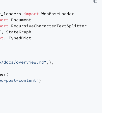
t_loaders 
import
port
port
st
, TypedDict

o/docs/overview.md"
,),

er(

oc-post-content"
)
