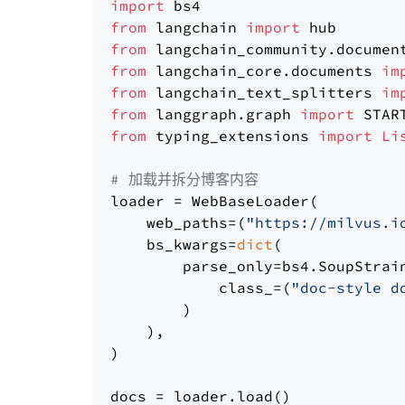
import
from
 langchain 
import
from
 langchain_community.documen
from
 langchain_core.documents 
im
from
 langchain_text_splitters 
im
from
 langgraph.graph 
import
from
 typing_extensions 
import
Li
# 加载并拆分博客内容
loader = WebBaseLoader(

    web_paths=(
"https://milvus.i
    bs_kwargs=
dict
(

        parse_only=bs4.SoupStrain
            class_=(
"doc-style d
        )

    ),

)

docs = loader.load()
