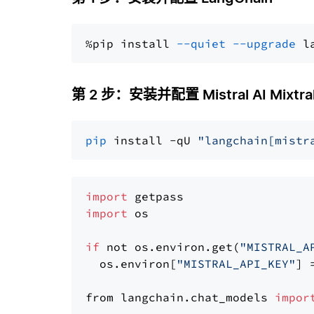
%pip install 
--quiet
--upgrade
 l
第 2 步：安装并配置 Mistral AI Mixtra
pip
 install -qU 
"langchain[mistr
import
import
 os

if
 not os.environ.get(
"MISTRAL_A
  os.environ[
"MISTRAL_API_KEY"
] 
from langchain.chat_models 
impor