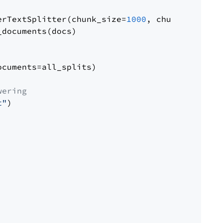
erTextSplitter(chunk_size=
1000
, chunk_overlap
documents(docs)

cuments=all_splits)

wering
t"
)
