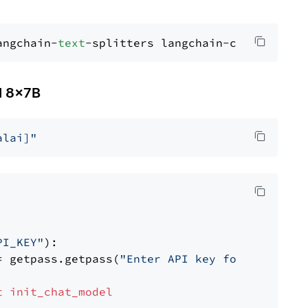
angchain-
text
l 8x7B
alai]"
PI_KEY"
):

= getpass.getpass(
"Enter API key for Mistral 
t
init_chat_model