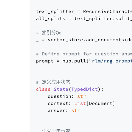
text_splitter = RecursiveCharact
all_splits = text_splitter.split_
# 索引分块
_ = vector_store.add_documents(do
# Define prompt for question-ans
prompt = hub.pull(
"rlm/rag-promp
# 定义应用状态
class
State
(
TypedDict
):

    question: 
str
    context: 
List
[Document]

    answer: 
str
# 定义应用步骤