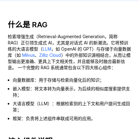
什么是 RAG
检索增强生成（Retrieval-Augmented Generation，简称
RAG）正引领生成式 AI，尤其是对话式 AI 的新潮流。它将预训
练的大语言模型（
LLM
，如 OpenAI 的 GPT）与存储于向量数据
库（如
Milvus
、
Zilliz Cloud
）中的外部知识源相结合，从而让模
型输出更准确、更具上下文相关性，并且能够及时融合最新信
息。 一个完整的 RAG 系统通常包含以下四大核心组件：
向量数据库：用于存储与检索向量化后的知识；
嵌入模型：将文本转为向量表示，为后续的相似度搜索提供支
持；
大语言模型（LLM）：根据检索到的上下文和用户提问生成回
答；
框架：负责将上述组件串联成可用的应用。