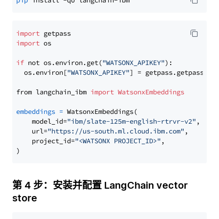
pip
import
import
 os

if
 not os.environ.get(
"WATSONX_APIKEY"
):

  os.environ[
"WATSONX_APIKEY"
] = getpass.getpass(
"E
from langchain_ibm 
import
WatsonxEmbeddings
embeddings
=
 WatsonxEmbeddings(

    model_id=
"ibm/slate-125m-english-rtrvr-v2"
,

    url=
"https://us-south.ml.cloud.ibm.com"
,

    project_id=
"<WATSONX PROJECT_ID>"
,

第 4 步：安装并配置 LangChain vector
store