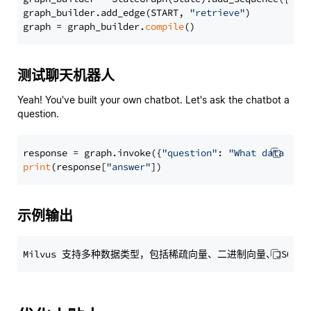
graph_builder.add_edge(START, 
"retrieve"
)

graph = graph_builder.
compile
测试聊天机器人
Yeah! You've built your own chatbot. Let's ask the chatbot a
question.
response = graph.invoke({
"question"
: 
"What data typ
print
(response[
"answer"
示例输出