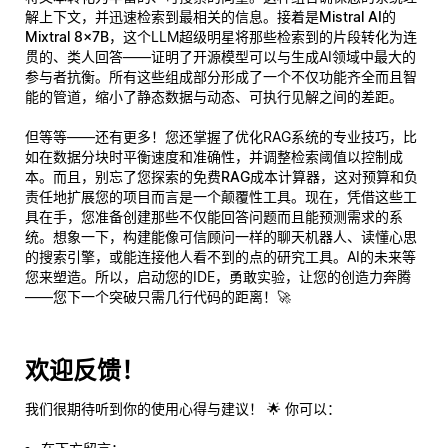
解上下文，并迅速检索到最相关的信息。接着是
Mistral AI的
Mixtral 8x7B
，这个LLM超级明星将那些检索到的片段转化为连
贯的、类人回答——证明了开源模型可以与生成AI领域中最大的
参与者抗衡。所有这些组成部分形成了一个不仅功能齐全而且
智
能
的管道，缩小了静态数据与动态、可执行见解之间的差距。
但等等——还有更多！您还掌握了优化RAG系统的专业技巧，比
如在数据分块时平衡速度和准确性，并调整检索阈值以控制成
本。而且，别忘了您探索的
免费RAG成本计算器
，这对预算和负
责任地扩展您的项目而言是一个颠覆性工具。现在，凭借这些工
具在手，您准备创建那些不仅能回答问题而且
能预测需求
的系
统。想象一下，构建能像可信顾问一样的聊天机器人、读懂心思
的搜索引擎，或能连接他人看不到的点的研究工具。AI的未来等
您来塑造。所以，启动您的IDE，勇敢实验，让您的创造力奔腾
——您下一个突破只需几行代码的距离！🚀
欢迎反馈！
我们很期待听到你的使用心得与建议！ 🌟 你可以：