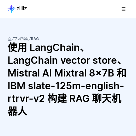
学习指南
RAG
使用 LangChain、
LangChain vector store、
Mistral AI Mixtral 8x7B 和
IBM slate-125m-english-
rtrvr-v2 构建 RAG 聊天机
器人