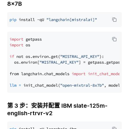
8x7B
pip
 install -qU 
"langchain[mistralai]"
import
import
 os

if
 not os.environ.get(
"MISTRAL_API_KEY"
):

  os.environ[
"MISTRAL_API_KEY"
] = getpass.getpass(
"
from langchain.chat_models 
import
init_chat_model
llm
=
 init_chat_model(
"open-mixtral-8x7b"
, model_pr
第 3 步：安装并配置 IBM slate-125m-
english-rtrvr-v2