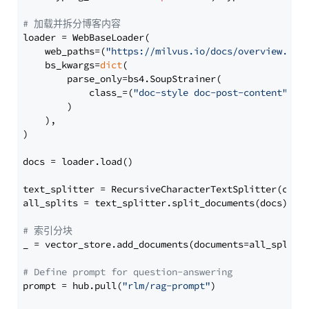
# 加载并拆分博客内容
loader = WebBaseLoader(

    web_paths=(
"https://milvus.io/docs/overview.md"
,
    bs_kwargs=
dict
(

        parse_only=bs4.SoupStrainer(

            class_=(
"doc-style doc-post-content"
)

        )

    ),

)

docs = loader.load()

text_splitter = RecursiveCharacterTextSplitter(chun
all_splits = text_splitter.split_documents(docs)

# 索引分块
_ = vector_store.add_documents(documents=all_splits)
# Define prompt for question-answering
prompt = hub.pull(
"rlm/rag-prompt"
)
