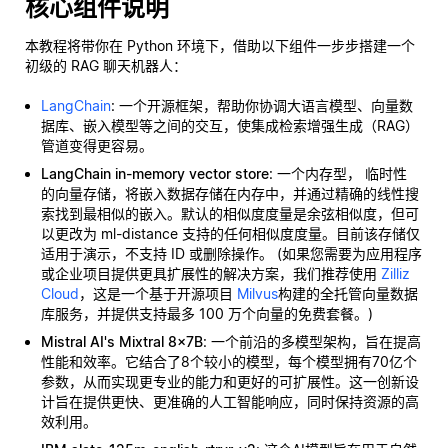
核心组件说明
本教程将带你在 Python 环境下，借助以下组件一步步搭建一个
初级的 RAG 聊天机器人：
LangChain
: 一个开源框架，帮助你协调大语言模型、向量数
据库、嵌入模型等之间的交互，使集成检索增强生成（RAG）
管道变得更容易。
LangChain in-memory vector store
: 一个内存型，
临时性
的向量存储，将嵌入数据存储在内存中，并通过精确的线性搜
索找到最相似的嵌入。默认的相似度度量是余弦相似度，但可
以更改为 ml-distance 支持的任何相似度度量。目前该存储仅
适用于演示，不支持 ID 或删除操作。 (如果您需要为应用程序
或企业项目提供更具扩展性的解决方案，我们推荐使用
Zilliz
Cloud
，这是一个基于开源项目
Milvus
构建的全托管向量数据
库服务，并提供支持最多 100 万个向量的免费套餐。)
Mistral AI's Mixtral 8x7B
: 一个前沿的多模型架构，旨在提高
性能和效率。它结合了8个较小的模型，每个模型拥有70亿个
参数，从而实现更专业的能力和更好的可扩展性。这一创新设
计旨在提供更快、更准确的人工智能响应，同时保持资源的高
效利用。