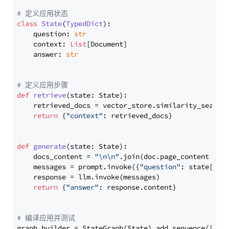
# 定义应用状态
class
State
(
TypedDict
):

    question: 
str
    context: 
List
[Document]

    answer: 
str
# 定义应用步骤
def
retrieve
(
state: State
):

    retrieved_docs = vector_store.similarity_search
return
 {
"context"
: retrieved_docs}

def
generate
(
state: State
):

    docs_content = 
"\n\n"
.join(doc.page_content 
for
    messages = prompt.invoke({
"question"
: state[
"qu
    response = llm.invoke(messages)

return
 {
"answer"
: response.content}

# 编译应用并测试
graph_builder = StateGraph(State).add_sequence([retr