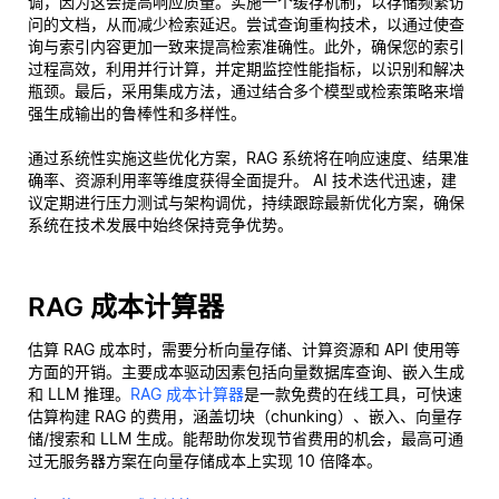
调，因为这会提高响应质量。实施一个缓存机制，以存储频繁访
问的文档，从而减少检索延迟。尝试查询重构技术，以通过使查
询与索引内容更加一致来提高检索准确性。此外，确保您的索引
过程高效，利用并行计算，并定期监控性能指标，以识别和解决
瓶颈。最后，采用集成方法，通过结合多个模型或检索策略来增
强生成输出的鲁棒性和多样性。
通过系统性实施这些优化方案，RAG 系统将在响应速度、结果准
确率、资源利用率等维度获得全面提升。 AI 技术迭代迅速，建
议定期进行压力测试与架构调优，持续跟踪最新优化方案，确保
系统在技术发展中始终保持竞争优势。
RAG 成本计算器
估算 RAG 成本时，需要分析向量存储、计算资源和 API 使用等
方面的开销。主要成本驱动因素包括向量数据库查询、嵌入生成
和 LLM 推理。
RAG 成本计算器
是一款免费的在线工具，可快速
估算构建 RAG 的费用，涵盖切块（chunking）、嵌入、向量存
储/搜索和 LLM 生成。能帮助你发现节省费用的机会，最高可通
过无服务器方案在向量存储成本上实现 10 倍降本。