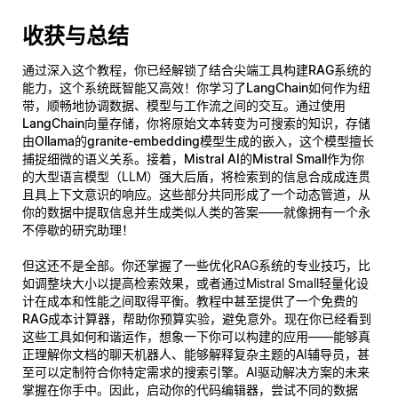
收获与总结
通过深入这个教程，你已经解锁了结合尖端工具构建
RAG系统
的
能力，这个系统既智能又高效！你学习了
LangChain
如何作为纽
带，顺畅地协调数据、模型与工作流之间的交互。通过使用
LangChain向量存储
，你将原始文本转变为可搜索的知识，存储
由
Ollama的granite-embedding模型
生成的嵌入，这个模型擅长
捕捉细微的语义关系。接着，
Mistral AI的Mistral Small
作为你
的大型语言模型（LLM）强大后盾，将检索到的信息合成成连贯
且具上下文意识的响应。这些部分共同形成了一个动态管道，从
你的数据中提取信息并生成类似人类的答案——就像拥有一个永
不停歇的研究助理！
但这还不是全部。你还掌握了一些优化RAG系统的专业技巧，比
如调整块大小以提高检索效果，或者通过Mistral Small轻量化设
计在成本和性能之间取得平衡。教程中甚至提供了一个
免费的
RAG成本计算器
，帮助你预算实验，避免意外。现在你已经看到
这些工具如何和谐运作，想象一下你可以构建的应用——能够
真
正
理解你文档的聊天机器人、能够解释复杂主题的AI辅导员，甚
至可以定制符合你特定需求的搜索引擎。AI驱动解决方案的未来
掌握在你手中。因此，启动你的代码编辑器，尝试不同的数据