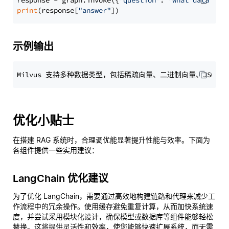
response = graph.invoke({
"question"
: 
"What data typ
print
(response[
"answer"
示例输出
优化小贴士
在搭建 RAG 系统时，合理调优能显著提升性能与效率。下面为
各组件提供一些实用建议：
LangChain 优化建议
为了优化 LangChain，需要通过高效地构建链路和代理来减少工
作流程中的冗余操作。使用缓存避免重复计算，从而加快系统速
度，并尝试采用模块化设计，确保模型或数据库等组件能够轻松
替换。这将提供灵活性和效率，使您能够快速扩展系统，而无需