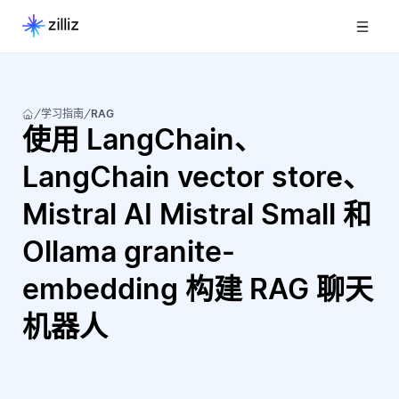
学习指南
RAG
使用 LangChain、
LangChain vector store、
Mistral AI Mistral Small 和
Ollama granite-
embedding 构建 RAG 聊天
机器人