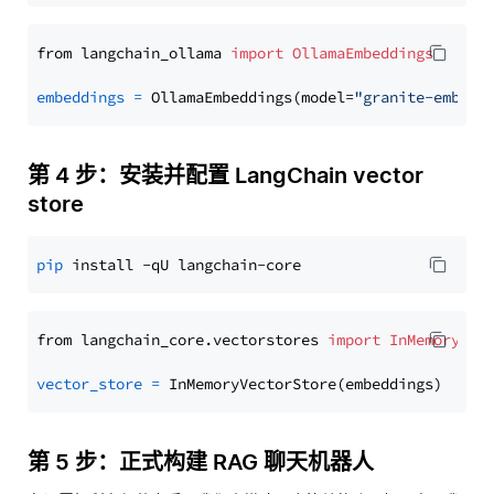
from langchain_ollama 
import
OllamaEmbeddings
embeddings
=
 OllamaEmbeddings(model=
"granite-embedd
第 4 步：安装并配置 LangChain vector
store
pip
from langchain_core.vectorstores 
import
InMemoryVec
vector_store
=
第 5 步：正式构建 RAG 聊天机器人