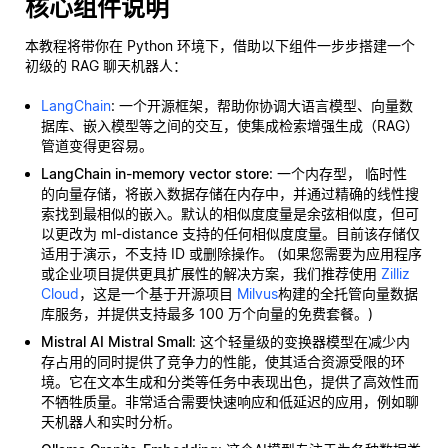
核心组件说明
本教程将带你在 Python 环境下，借助以下组件一步步搭建一个
初级的 RAG 聊天机器人：
LangChain
: 一个开源框架，帮助你协调大语言模型、向量数
据库、嵌入模型等之间的交互，使集成检索增强生成（RAG）
管道变得更容易。
LangChain in-memory vector store
: 一个内存型，
临时性
的向量存储，将嵌入数据存储在内存中，并通过精确的线性搜
索找到最相似的嵌入。默认的相似度度量是余弦相似度，但可
以更改为 ml-distance 支持的任何相似度度量。目前该存储仅
适用于演示，不支持 ID 或删除操作。 (如果您需要为应用程序
或企业项目提供更具扩展性的解决方案，我们推荐使用
Zilliz
Cloud
，这是一个基于开源项目
Milvus
构建的全托管向量数据
库服务，并提供支持最多 100 万个向量的免费套餐。)
Mistral AI Mistral Small
: 这个轻量级的变换器模型在减少内
存占用的同时提供了竞争力的性能，使其适合资源受限的环
境。它在文本生成和分类等任务中表现出色，提供了高效性而
不牺牲质量。非常适合需要快速响应和低延迟的应用，例如聊
天机器人和实时分析。