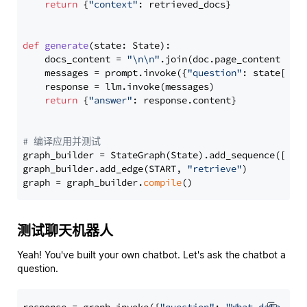
return
 {
"context"
: retrieved_docs}

def
generate
(
state: State
):

    docs_content = 
"\n\n"
.join(doc.page_content 
for
    messages = prompt.invoke({
"question"
: state[
"qu
    response = llm.invoke(messages)

return
 {
"answer"
: response.content}

# 编译应用并测试
graph_builder = StateGraph(State).add_sequence([retr
graph_builder.add_edge(START, 
"retrieve"
)

graph = graph_builder.
compile
测试聊天机器人
Yeah! You've built your own chatbot. Let's ask the chatbot a
question.