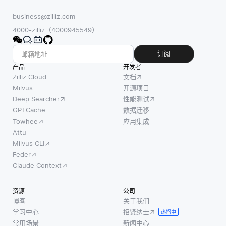
business@zilliz.com
4000-zilliz（4000945549）
订阅
产品
开发者
Zilliz Cloud
文档
Milvus
开源项目
Deep Searcher
性能测试
GPTCache
数据迁移
Towhee
应用集成
Attu
Milvus CLI
Feder
Claude Context
资源
公司
博客
关于我们
学习中心
招贤纳士
热招中
常用场景
新闻中心