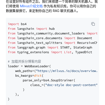
在设置好所有组件之后，我们来搭建一个简单的聊天机器人。我
们将使用
Milvus介绍文档
作为私有知识库。你可以用你自己的
数据集替换它，来定制你自己的 RAG 聊天机器人。
import
from
 langchain 
import
from
 langchain_community.document_loaders 
import
from
 langchain_core.documents 
import
from
 langchain_text_splitters 
import
from
 langgraph.graph 
import
from
 typing_extensions 
import
List
, TypedDict

# 加载并拆分博客内容
loader = WebBaseLoader(

    web_paths=(
"https://milvus.io/docs/overview.md"
,
    bs_kwargs=
dict
(

        parse_only=bs4.SoupStrainer(

            class_=(
"doc-style doc-post-content"
)

        )

    ),

)
