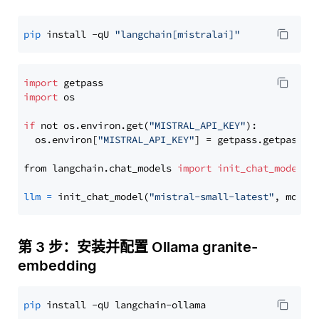
pip
 install -qU 
"langchain[mistralai]"
import
import
 os

if
 not os.environ.get(
"MISTRAL_API_KEY"
):

  os.environ[
"MISTRAL_API_KEY"
] = getpass.getpass(
"
from langchain.chat_models 
import
init_chat_model
llm
=
 init_chat_model(
"mistral-small-latest"
, model
第 3 步：安装并配置 Ollama granite-
embedding
pip