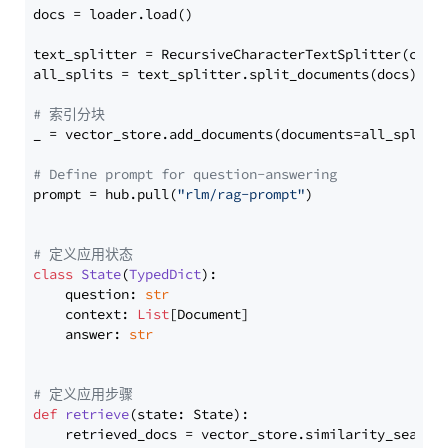
docs = loader.load()

text_splitter = RecursiveCharacterTextSplitter(chun
all_splits = text_splitter.split_documents(docs)

# 索引分块
_ = vector_store.add_documents(documents=all_splits)
# Define prompt for question-answering
prompt = hub.pull(
"rlm/rag-prompt"
)

# 定义应用状态
class
State
(
TypedDict
):

    question: 
str
    context: 
List
[Document]

    answer: 
str
# 定义应用步骤
def
retrieve
(
state: State
):

    retrieved_docs = vector_store.similarity_search