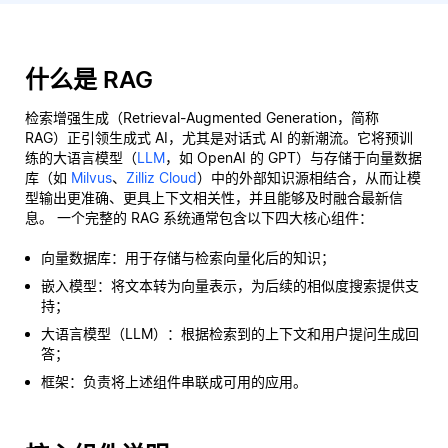
什么是 RAG
检索增强生成（Retrieval-Augmented Generation，简称
RAG）正引领生成式 AI，尤其是对话式 AI 的新潮流。它将预训
练的大语言模型（
LLM
，如 OpenAI 的 GPT）与存储于向量数据
库（如
Milvus
、
Zilliz Cloud
）中的外部知识源相结合，从而让模
型输出更准确、更具上下文相关性，并且能够及时融合最新信
息。 一个完整的 RAG 系统通常包含以下四大核心组件：
向量数据库：用于存储与检索向量化后的知识；
嵌入模型：将文本转为向量表示，为后续的相似度搜索提供支
持；
大语言模型（LLM）：根据检索到的上下文和用户提问生成回
答；
框架：负责将上述组件串联成可用的应用。