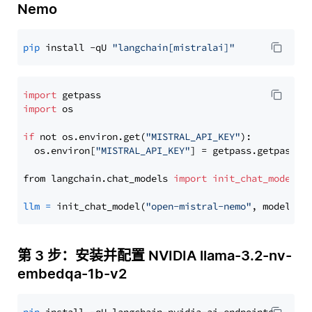
Nemo
pip
 install -qU 
"langchain[mistralai]"
import
import
 os

if
 not os.environ.get(
"MISTRAL_API_KEY"
):

  os.environ[
"MISTRAL_API_KEY"
] = getpass.getpass(
"
from langchain.chat_models 
import
init_chat_model
llm
=
 init_chat_model(
"open-mistral-nemo"
, model_pr
第 3 步：安装并配置 NVIDIA llama-3.2-nv-
embedqa-1b-v2