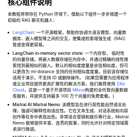
核心组件说明
本教程将带你在 Python 环境下，借助以下组件一步步搭建一个
初级的 RAG 聊天机器人：
LangChain
: 一个开源框架，帮助你协调大语言模型、向量数
据库、嵌入模型等之间的交互，使集成检索增强生成（RAG）
管道变得更容易。
LangChain in-memory vector store
: 一个内存型，
临时性
的向量存储，将嵌入数据存储在内存中，并通过精确的线性搜
索找到最相似的嵌入。默认的相似度度量是余弦相似度，但可
以更改为 ml-distance 支持的任何相似度度量。目前该存储仅
适用于演示，不支持 ID 或删除操作。 (如果您需要为应用程序
或企业项目提供更具扩展性的解决方案，我们推荐使用
Zilliz
Cloud
，这是一个基于开源项目
Milvus
构建的全托管向量数据
库服务，并提供支持最多 100 万个向量的免费套餐。)
Mistral AI Mistral Nemo
: 该模型旨在进行高性能自然语言处
理，强调可解释性和适应性。它在文本生成、对话系统和内容
创作等任务中表现出色。非常适合营销和娱乐等行业，Mistral
Nemo 能够提供丰富、连贯的叙事，同时允许针对特定领域需
求进行微调。