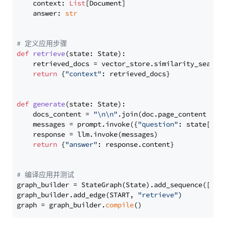
    context: 
List
[Document]

    answer: 
str
# 定义应用步骤
def
retrieve
(
state: State
):

    retrieved_docs = vector_store.similarity_search
return
 {
"context"
: retrieved_docs}

def
generate
(
state: State
):

    docs_content = 
"\n\n"
.join(doc.page_content 
for
    messages = prompt.invoke({
"question"
: state[
"qu
    response = llm.invoke(messages)

return
 {
"answer"
: response.content}

# 编译应用并测试
graph_builder = StateGraph(State).add_sequence([retr
graph_builder.add_edge(START, 
"retrieve"
)

graph = graph_builder.
compile