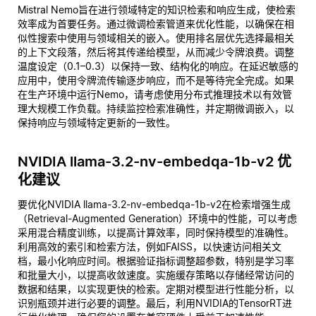
Mistral Nemo旨在进行领域特定的知识检索和响应生成，使检索
效率成为首要任务。通过微调检索管道来优化性能，以确保在相
似性搜索中使用与领域相关的嵌入。使用排名层优先选择最相关
的上下文段落，然后将其传递给模型，从而减少令牌浪费。调整
温度设定（0.1–0.3）以保持一致、结构化的响应。在延迟敏感的
应用中，使用令牌流传输逐步响应，而不是等待完全完成。如果
在生产环境中运行Nemo，请考虑使用分布式推理技术以有效管
理大规模工作负载。持续监控检索准确性，并定期微调嵌入，以
保持响应与领域特定更新的一致性。
NVIDIA llama-3.2-nv-embedqa-1b-v2 优
化建议
要优化NVIDIA llama-3.2-nv-embedqa-1b-v2在检索增强生成
（Retrieval-Augmented Generation）环境中的性能，可以考虑
采用混合精度训练，以提高计算效率，同时保持模型的准确性。
利用高效的索引和检索方法，例如FAISS，以快速访问相关文
档，最小化响应时间。根据验证指标调整超参数，特别是学习率
和批量大小，以提高收敛速度。实施缓存策略以存储经常访问的
数据和结果，以实现更快的检索。定期对模型进行性能分析，以
识别瓶颈并进行必要的调整。最后，利用NVIDIA的TensorRT进