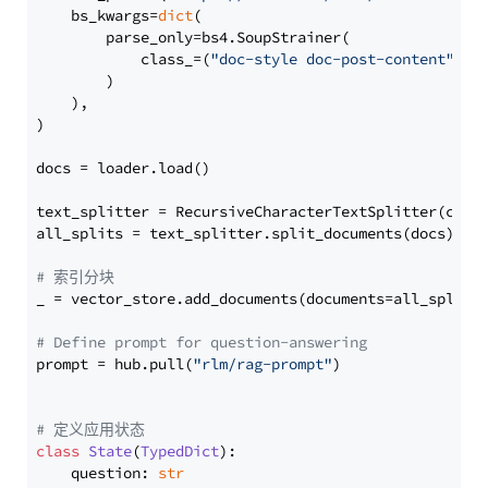
    bs_kwargs=
dict
(

        parse_only=bs4.SoupStrainer(

            class_=(
"doc-style doc-post-content"
)

        )

    ),

)

docs = loader.load()

text_splitter = RecursiveCharacterTextSplitter(chun
all_splits = text_splitter.split_documents(docs)

# 索引分块
_ = vector_store.add_documents(documents=all_splits)
# Define prompt for question-answering
prompt = hub.pull(
"rlm/rag-prompt"
)

# 定义应用状态
class
State
(
TypedDict
):

    question: 
str