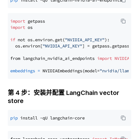
pip
import
import
 os

if
 not os.environ.get(
"NVIDIA_API_KEY"
):

  os.environ[
"NVIDIA_API_KEY"
] = getpass.getpass(
"E
from langchain_nvidia_ai_endpoints 
import
NVIDIAEmb
embeddings
=
 NVIDIAEmbeddings(model=
"nvidia/llama-3
第 4 步：安装并配置 LangChain vector
store
pip