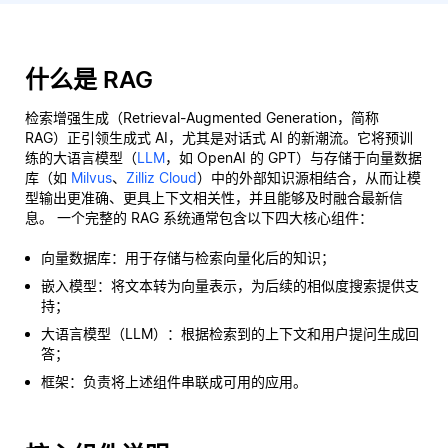
什么是 RAG
检索增强生成（Retrieval-Augmented Generation，简称
RAG）正引领生成式 AI，尤其是对话式 AI 的新潮流。它将预训
练的大语言模型（
LLM
，如 OpenAI 的 GPT）与存储于向量数据
库（如
Milvus
、
Zilliz Cloud
）中的外部知识源相结合，从而让模
型输出更准确、更具上下文相关性，并且能够及时融合最新信
息。 一个完整的 RAG 系统通常包含以下四大核心组件：
向量数据库：用于存储与检索向量化后的知识；
嵌入模型：将文本转为向量表示，为后续的相似度搜索提供支
持；
大语言模型（LLM）：根据检索到的上下文和用户提问生成回
答；
框架：负责将上述组件串联成可用的应用。