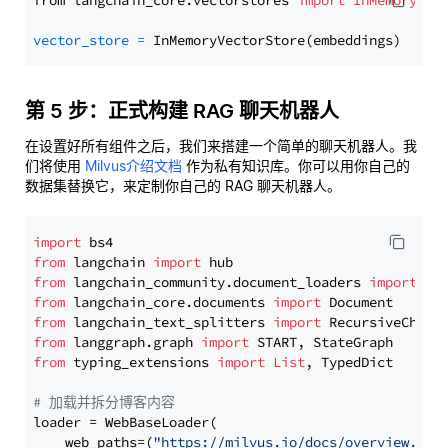
from langchain_core.vectorstores 
import
InMemoryVec
vector_store
=
第 5 步：正式构建 RAG 聊天机器人
在设置好所有组件之后，我们来搭建一个简单的聊天机器人。我
们将使用
Milvus介绍文档
作为私有知识库。你可以用你自己的
数据集替换它，来定制你自己的 RAG 聊天机器人。
import
from
 langchain 
import
from
 langchain_community.document_loaders 
import
from
 langchain_core.documents 
import
from
 langchain_text_splitters 
import
from
 langgraph.graph 
import
from
 typing_extensions 
import
List
, TypedDict

# 加载并拆分博客内容
loader = WebBaseLoader(

    web_paths=(
"https://milvus.io/docs/overview.md"
,