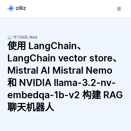
学习指南
RAG
使用 LangChain、
LangChain vector store、
Mistral AI Mistral Nemo
和 NVIDIA llama-3.2-nv-
embedqa-1b-v2 构建 RAG
聊天机器人