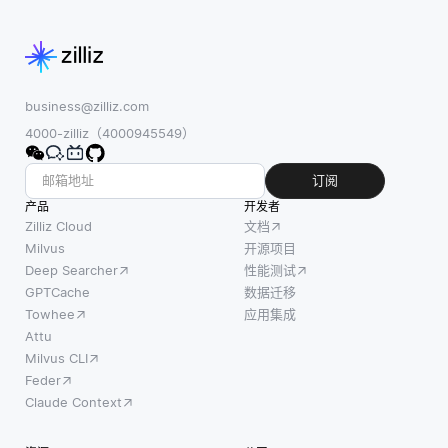
business@zilliz.com
4000-zilliz（4000945549）
订阅
产品
开发者
Zilliz Cloud
文档
Milvus
开源项目
Deep Searcher
性能测试
GPTCache
数据迁移
Towhee
应用集成
Attu
Milvus CLI
Feder
Claude Context