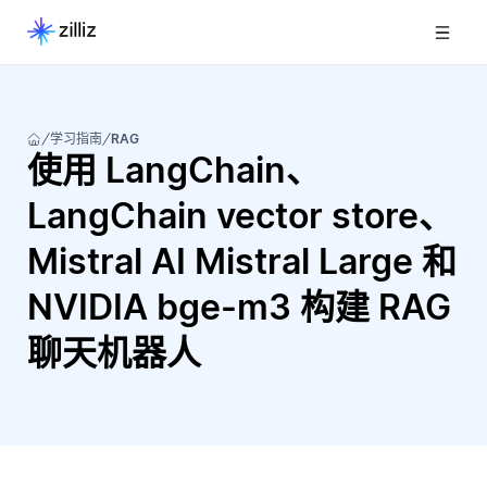
学习指南
RAG
使用 LangChain、
LangChain vector store、
Mistral AI Mistral Large 和
NVIDIA bge-m3 构建 RAG
聊天机器人