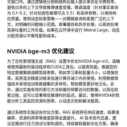
文窗口中。通过逻辑地分割和结构化输入提示来优化令牌效率，
避免过多的上下文导致推理速度变慢。微调温度（针对事实查询
为 0.1–0.2，针对创造性推理可达 0.5）和采样参数，以保持响
应质量。使用动态检索策略——对模糊查询检索更广泛的上下
文，对明确的问题缩小范围。部署缓存和异步处理，以高效处理
高吞吐量的工作负载。如果在云环境中运行 Mistral Large，动态
分配资源以平衡性能和成本。
NVIDIA bge-m3 优化建议
为了在检索增强生成（RAG）设置中优化NVIDIA bge-m3，请确
保使用最新的驱动程序和CUDA工具包，以提高性能。根据您的
特定数据集微调模型超参数，例如学习率和批量大小，以增强效
率。采用混合精度训练来加速计算并减少内存使用。利用数据增
强技术来增加训练数据集的多样性，帮助模型更好地泛化。此
外，通过实施有效的索引方法和缓存频繁访问的数据，以简化检
索过程，这可以显著降低推理时的延迟。最后，使用NVIDIA的性
能分析工具监控资源利用率，以动态识别和解决瓶颈。
通过系统性实施这些优化方案，RAG 系统将在响应速度、结果准
确率、资源利用率等维度获得全面提升。 AI 技术迭代迅速，建
议定期进行压力测试与架构调优，持续跟踪最新优化方案，确保