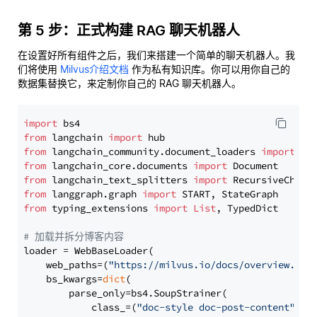
第 5 步：正式构建 RAG 聊天机器人
在设置好所有组件之后，我们来搭建一个简单的聊天机器人。我
们将使用
Milvus介绍文档
作为私有知识库。你可以用你自己的
数据集替换它，来定制你自己的 RAG 聊天机器人。
import
from
 langchain 
import
from
 langchain_community.document_loaders 
import
from
 langchain_core.documents 
import
from
 langchain_text_splitters 
import
from
 langgraph.graph 
import
from
 typing_extensions 
import
List
, TypedDict

# 加载并拆分博客内容
loader = WebBaseLoader(

    web_paths=(
"https://milvus.io/docs/overview.md"
,
    bs_kwargs=
dict
(

        parse_only=bs4.SoupStrainer(

            class_=(
"doc-style doc-post-content"
)
