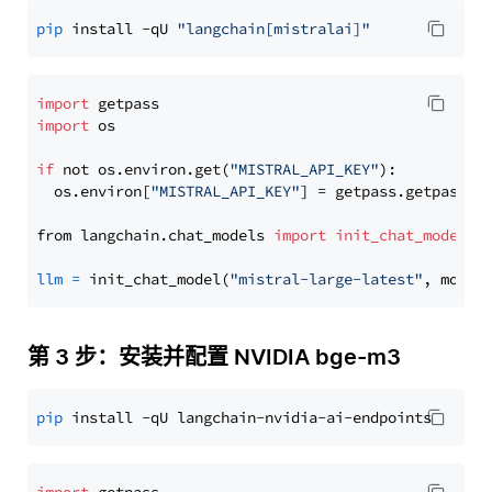
pip
 install -qU 
"langchain[mistralai]"
import
import
 os

if
 not os.environ.get(
"MISTRAL_API_KEY"
):

  os.environ[
"MISTRAL_API_KEY"
] = getpass.getpass(
"
from langchain.chat_models 
import
init_chat_model
llm
=
 init_chat_model(
"mistral-large-latest"
, model
第 3 步：安装并配置 NVIDIA bge-m3
pip