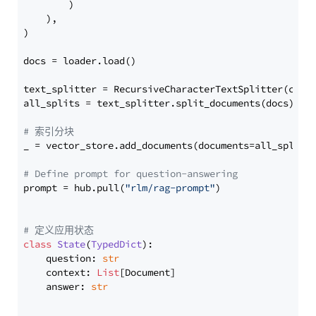
        )

    ),

)

docs = loader.load()

text_splitter = RecursiveCharacterTextSplitter(chun
all_splits = text_splitter.split_documents(docs)

# 索引分块
_ = vector_store.add_documents(documents=all_splits)
# Define prompt for question-answering
prompt = hub.pull(
"rlm/rag-prompt"
)

# 定义应用状态
class
State
(
TypedDict
):

    question: 
str
    context: 
List
[Document]

    answer: 
str