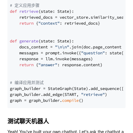
# 定义应用步骤
def
retrieve
(
state: State
):

    retrieved_docs = vector_store.similarity_search
return
 {
"context"
: retrieved_docs}

def
generate
(
state: State
):

    docs_content = 
"\n\n"
.join(doc.page_content 
for
    messages = prompt.invoke({
"question"
: state[
"qu
    response = llm.invoke(messages)

return
 {
"answer"
: response.content}

# 编译应用并测试
graph_builder = StateGraph(State).add_sequence([retr
graph_builder.add_edge(START, 
"retrieve"
)

graph = graph_builder.
compile
测试聊天机器人
Yeah! You've built your own chatbot. Let's ask the chatbot a