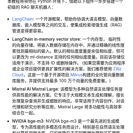
本教程将带你在 Python 环境下，借助以下组件一步步搭建一个
初级的 RAG 聊天机器人：
LangChain
: 一个开源框架，帮助你协调大语言模型、向量数
据库、嵌入模型等之间的交互，使集成检索增强生成（RAG）
管道变得更容易。
LangChain in-memory vector store
: 一个内存型，
临时性
的向量存储，将嵌入数据存储在内存中，并通过精确的线性搜
索找到最相似的嵌入。默认的相似度度量是余弦相似度，但可
以更改为 ml-distance 支持的任何相似度度量。目前该存储仅
适用于演示，不支持 ID 或删除操作。 (如果您需要为应用程序
或企业项目提供更具扩展性的解决方案，我们推荐使用
Zilliz
Cloud
，这是一个基于开源项目
Milvus
构建的全托管向量数据
库服务，并提供支持最多 100 万个向量的免费套餐。)
Mistral AI Mistral Large
: 该模型为多种自然语言处理任务提
供高性能的解决方案。它专注于大规模文本生成和理解，擅长
处理复杂查询并生成细致的响应。非常适用于内容创作、对话
代理和研究分析等应用，Mistral Large 将多功能性与高效率
结合在一起。
NVIDIA bge-m3
: NVIDIA bge-m3 是一个最先进的生成模
型，专为高性能的多模态任务而设计，特别是在自然语言处理
和计算机视觉方面。它的优势在于实时数据处理和可扩展性，