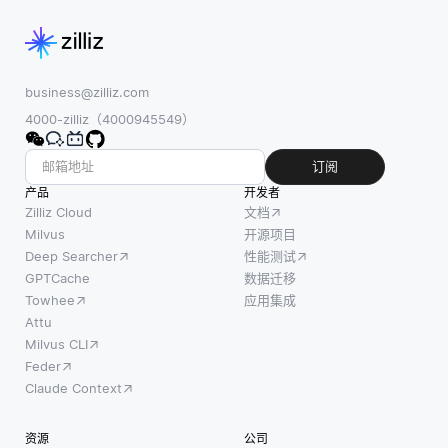
business@zilliz.com
4000-zilliz（4000945549）
订阅
产品
开发者
Zilliz Cloud
文档
Milvus
开源项目
Deep Searcher
性能测试
GPTCache
数据迁移
Towhee
应用集成
Attu
Milvus CLI
Feder
Claude Context
资源
公司