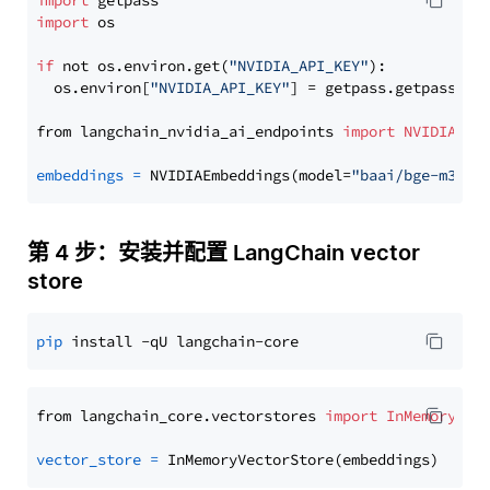
import
import
 os

if
 not os.environ.get(
"NVIDIA_API_KEY"
):

  os.environ[
"NVIDIA_API_KEY"
] = getpass.getpass(
"E
from langchain_nvidia_ai_endpoints 
import
NVIDIAEmb
embeddings
=
 NVIDIAEmbeddings(model=
"baai/bge-m3"
第 4 步：安装并配置 LangChain vector
store
pip
from langchain_core.vectorstores 
import
InMemoryVec
vector_store
=