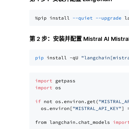
%pip install 
--quiet
--upgrade
 l
第 2 步：安装并配置 Mistral AI Mistral
pip
 install -qU 
"langchain[mistr
import
import
 os

if
 not os.environ.get(
"MISTRAL_A
  os.environ[
"MISTRAL_API_KEY"
] 
from langchain.chat_models 
impor