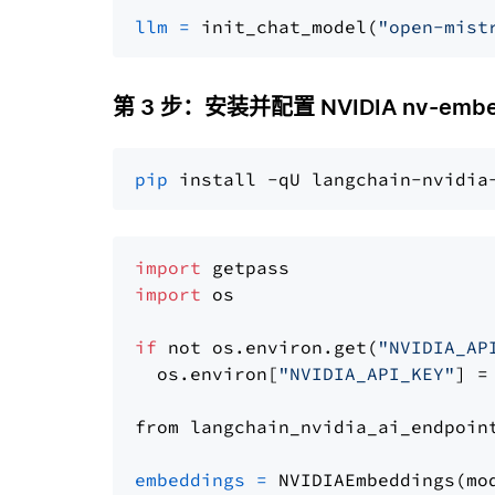
llm
=
 init_chat_model(
"open-mist
第 3 步：安装并配置 NVIDIA nv-embe
pip
import
import
 os

if
 not os.environ.get(
"NVIDIA_AP
  os.environ[
"NVIDIA_API_KEY"
] =
from langchain_nvidia_ai_endpoin
embeddings
=
 NVIDIAEmbeddings(mo