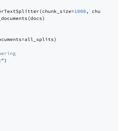
erTextSplitter(chunk_size=
1000
, chunk_overlap
documents(docs)

cuments=all_splits)

wering
t"
)
