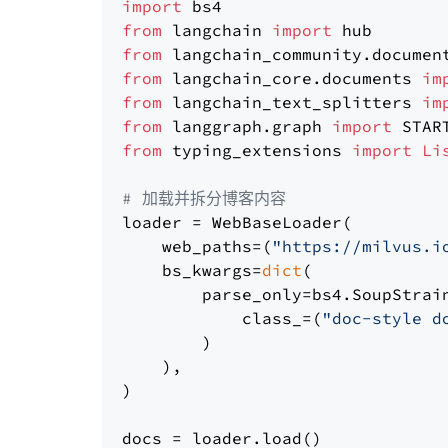
import
from
 langchain 
import
from
 langchain_community.documen
from
 langchain_core.documents 
im
from
 langchain_text_splitters 
im
from
 langgraph.graph 
import
from
 typing_extensions 
import
Li
# 加载并拆分博客内容
loader = WebBaseLoader(

    web_paths=(
"https://milvus.i
    bs_kwargs=
dict
(

        parse_only=bs4.SoupStrain
            class_=(
"doc-style d
        )

    ),

)

docs = loader.load()
