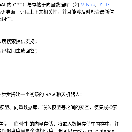
enAI 的 GPT）与存储于向量数据库（如
Milvus
、
Zilliz
出更准确、更具上下文相关性，并且能够及时融合最新信
心组件：
；
似度搜索提供支持；
用户提问生成回答；
一步步搭建一个初级的 RAG 聊天机器人：
言模型、向量数据库、嵌入模型等之间的交互，使集成检索
内存型，
临时性
的向量存储，将嵌入数据存储在内存中，并
度度量是余弦相似度，但可以更改为 ml-distance