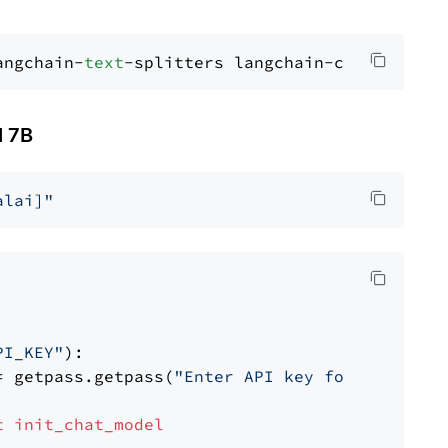
angchain-
text
 7B
alai]"
PI_KEY"
):

= getpass.getpass(
"Enter API key for Mistral 
t
init_chat_model