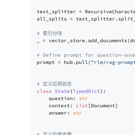
text_splitter = RecursiveCharact
all_splits = text_splitter.split_
# 索引分块
_ = vector_store.add_documents(do
# Define prompt for question-ans
prompt = hub.pull(
"rlm/rag-promp
# 定义应用状态
class
State
(
TypedDict
):

    question: 
str
    context: 
List
[Document]

    answer: 
str
# 定义应用步骤