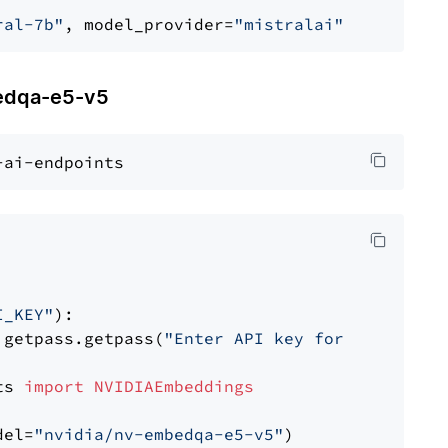
ral-7b"
, model_provider=
"mistralai"
dqa-e5-v5
I_KEY"
):

 getpass.getpass(
"Enter API key for NVIDIA: "
ts 
import
NVIDIAEmbeddings
del=
"nvidia/nv-embedqa-e5-v5"