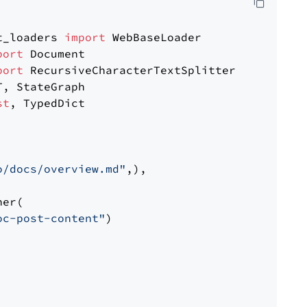
t_loaders 
import
port
port
st
, TypedDict

o/docs/overview.md"
,),

er(

oc-post-content"
)
