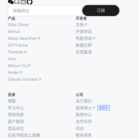
订阅
产品
开发者
Zilliz Cloud
文档
Milvus
开源项目
Deep Searcher
性能测试
GPTCache
数据迁移
Towhee
应用集成
Attu
Milvus CLI
Feder
Claude Context
资源
公司
博客
关于我们
学习中心
招贤纳士
热招中
常用场景
新闻中心
客户案例
合作伙伴
竞品对比
活动
白皮书和线上直播
联系商务