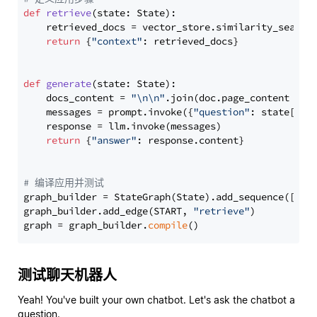
def
retrieve
(
state: State
):

    retrieved_docs = vector_store.similarity_search
return
 {
"context"
: retrieved_docs}

def
generate
(
state: State
):

    docs_content = 
"\n\n"
.join(doc.page_content 
for
    messages = prompt.invoke({
"question"
: state[
"qu
    response = llm.invoke(messages)

return
 {
"answer"
: response.content}

# 编译应用并测试
graph_builder = StateGraph(State).add_sequence([retr
graph_builder.add_edge(START, 
"retrieve"
)

graph = graph_builder.
compile
测试聊天机器人
Yeah! You've built your own chatbot. Let's ask the chatbot a
question.