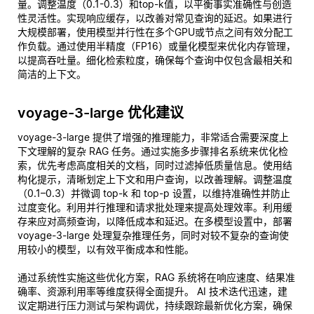
量。调整温度（0.1-0.3）和top-k值，以平衡事实准确性与创造
性灵活性。实现响应缓存，以改善对常见查询的延迟。如果进行
大规模部署，使用模型并行性在多个GPU或节点之间有效分配工
作负载。通过使用半精度（FP16）或量化模型来优化内存管理，
以提高吞吐量。细化检索粒度，确保每个查询中仅包含最相关和
简洁的上下文。
voyage-3-large 优化建议
voyage-3-large 提供了增强的推理能力，非常适合需要深度上
下文理解的复杂 RAG 任务。通过实施多步骤排名系统来优化检
索，优先考虑高度相关的文档，同时过滤掉低质量信息。使用结
构化提示，清晰划定上下文和用户查询，以改善理解。调整温度
（0.1–0.3）并微调 top-k 和 top-p 设置，以维持准确性并防止
过度变化。利用并行推理和请求批处理来提高处理效率。利用缓
存来应对高频查询，以降低成本和延迟。在多模型设置中，部署
voyage-3-large 处理复杂推理任务，同时对较不复杂的查询使
用较小的模型，以有效平衡成本和性能。
通过系统性实施这些优化方案，RAG 系统将在响应速度、结果准
确率、资源利用率等维度获得全面提升。 AI 技术迭代迅速，建
议定期进行压力测试与架构调优，持续跟踪最新优化方案，确保