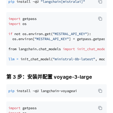
pip
 install -qU 
"langchain[mistralai]"
import
import
 os

if
 not os.environ.get(
"MISTRAL_API_KEY"
):

  os.environ[
"MISTRAL_API_KEY"
] = getpass.getpass(
"
from langchain.chat_models 
import
init_chat_model
llm
=
 init_chat_model(
"ministral-8b-latest"
, model_
第 3 步：安装并配置 voyage-3-large
pip
import