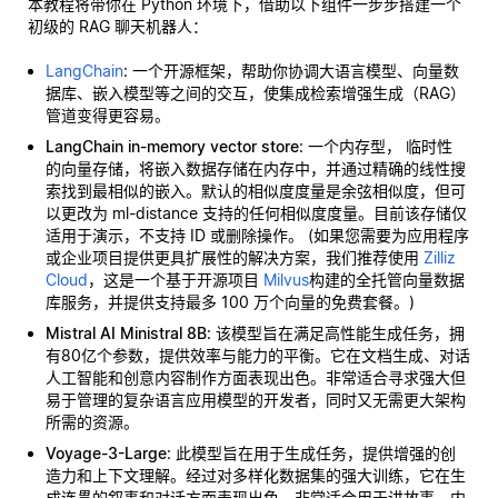
本教程将带你在 Python 环境下，借助以下组件一步步搭建一个
初级的 RAG 聊天机器人：
LangChain
: 一个开源框架，帮助你协调大语言模型、向量数
据库、嵌入模型等之间的交互，使集成检索增强生成（RAG）
管道变得更容易。
LangChain in-memory vector store
: 一个内存型，
临时性
的向量存储，将嵌入数据存储在内存中，并通过精确的线性搜
索找到最相似的嵌入。默认的相似度度量是余弦相似度，但可
以更改为 ml-distance 支持的任何相似度度量。目前该存储仅
适用于演示，不支持 ID 或删除操作。 (如果您需要为应用程序
或企业项目提供更具扩展性的解决方案，我们推荐使用
Zilliz
Cloud
，这是一个基于开源项目
Milvus
构建的全托管向量数据
库服务，并提供支持最多 100 万个向量的免费套餐。)
Mistral AI Ministral 8B
: 该模型旨在满足高性能生成任务，拥
有80亿个参数，提供效率与能力的平衡。它在文档生成、对话
人工智能和创意内容制作方面表现出色。非常适合寻求强大但
易于管理的复杂语言应用模型的开发者，同时又无需更大架构
所需的资源。
Voyage-3-Large
: 此模型旨在用于生成任务，提供增强的创
造力和上下文理解。经过对多样化数据集的强大训练，它在生
成连贯的叙事和对话方面表现出色，非常适合用于讲故事、内