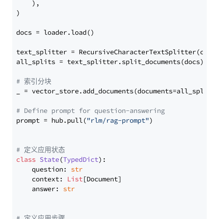
    ),

)

docs = loader.load()

text_splitter = RecursiveCharacterTextSplitter(chun
all_splits = text_splitter.split_documents(docs)

# 索引分块
_ = vector_store.add_documents(documents=all_splits)
# Define prompt for question-answering
prompt = hub.pull(
"rlm/rag-prompt"
)

# 定义应用状态
class
State
(
TypedDict
):

    question: 
str
    context: 
List
[Document]

    answer: 
str
# 定义应用步骤