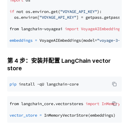
import
 os

if
 not os.environ.get(
"VOYAGE_API_KEY"
):

  os.environ[
"VOYAGE_API_KEY"
] = getpass.getpass(
"E
from langchain-voyageai 
import
VoyageAIEmbeddings
embeddings
=
 VoyageAIEmbeddings(model=
"voyage-3-lar
第 4 步：安装并配置 LangChain vector
store
pip
from langchain_core.vectorstores 
import
InMemoryVec
vector_store
=