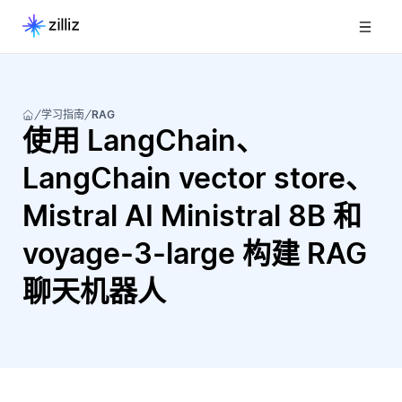
学习指南
RAG
使用 LangChain、
LangChain vector store、
Mistral AI Ministral 8B 和
voyage-3-large 构建 RAG
聊天机器人