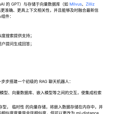
enAI 的 GPT）与存储于向量数据库（如
Milvus
、
Zilliz
出更准确、更具上下文相关性，并且能够及时融合最新信
心组件：
；
似度搜索提供支持；
用户提问生成回答；
一步步搭建一个初级的 RAG 聊天机器人：
言模型、向量数据库、嵌入模型等之间的交互，使集成检索
内存型，
临时性
的向量存储，将嵌入数据存储在内存中，并
度度量是余弦相似度，但可以更改为 ml-distance