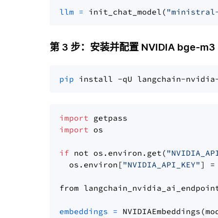
llm
=
 init_chat_model(
"ministral
第 3 步：安装并配置 NVIDIA bge-m3
pip
import
import
 os

if
 not os.environ.get(
"NVIDIA_AP
  os.environ[
"NVIDIA_API_KEY"
] =
from langchain_nvidia_ai_endpoin
embeddings
=
 NVIDIAEmbeddings(mo