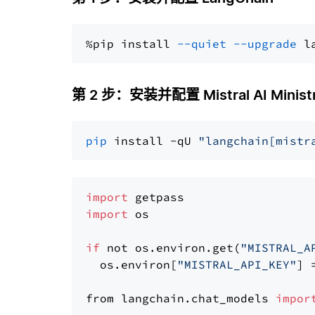
%pip install 
--quiet
--upgrade
 l
第 2 步：安装并配置 Mistral AI Ministr
pip
 install -qU 
"langchain[mistr
import
import
 os

if
 not os.environ.get(
"MISTRAL_A
  os.environ[
"MISTRAL_API_KEY"
] 
from langchain.chat_models 
impor