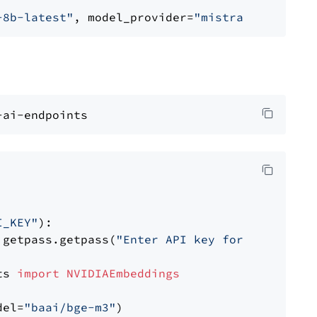
-8b-latest"
, model_provider=
"mistralai"
I_KEY"
):

 getpass.getpass(
"Enter API key for NVIDIA: "
ts 
import
NVIDIAEmbeddings
del=
"baai/bge-m3"