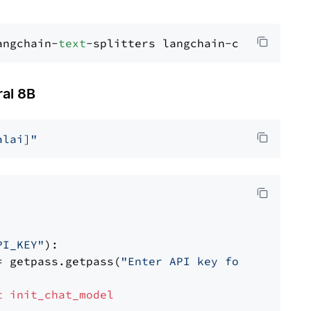
angchain-
text
al 8B
alai]"
PI_KEY"
):

= getpass.getpass(
"Enter API key for Mistral 
t
init_chat_model