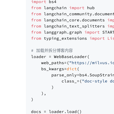
import
from
 langchain 
import
from
 langchain_community.documen
from
 langchain_core.documents 
im
from
 langchain_text_splitters 
im
from
 langgraph.graph 
import
from
 typing_extensions 
import
Li
# 加载并拆分博客内容
loader = WebBaseLoader(

    web_paths=(
"https://milvus.i
    bs_kwargs=
dict
(

        parse_only=bs4.SoupStrain
            class_=(
"doc-style d
        )

    ),

)

docs = loader.load()
