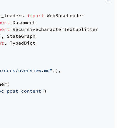
t_loaders 
import
port
port
st
, TypedDict

o/docs/overview.md"
,),

er(

oc-post-content"
)
