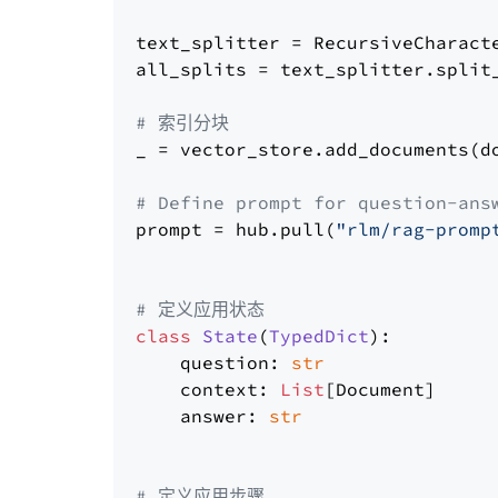
text_splitter = RecursiveCharact
all_splits = text_splitter.split_
# 索引分块
_ = vector_store.add_documents(do
# Define prompt for question-ans
prompt = hub.pull(
"rlm/rag-promp
# 定义应用状态
class
State
(
TypedDict
):

    question: 
str
    context: 
List
[Document]

    answer: 
str
# 定义应用步骤