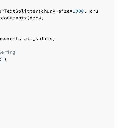
erTextSplitter(chunk_size=
1000
, chunk_overlap
documents(docs)

cuments=all_splits)

wering
t"
)
