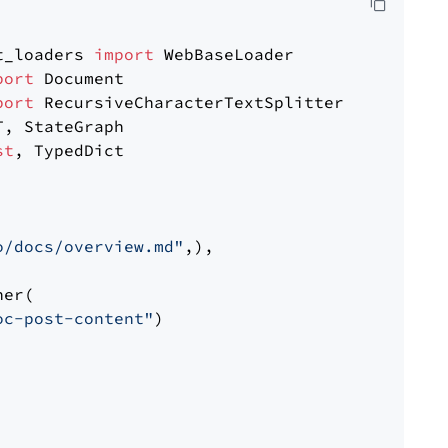
t_loaders 
import
port
port
st
, TypedDict

o/docs/overview.md"
,),

er(

oc-post-content"
)
