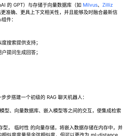
enAI 的 GPT）与存储于向量数据库（如
Milvus
、
Zilliz
出更准确、更具上下文相关性，并且能够及时融合最新信
心组件：
；
似度搜索提供支持；
用户提问生成回答；
一步步搭建一个初级的 RAG 聊天机器人：
言模型、向量数据库、嵌入模型等之间的交互，使集成检索
内存型，
临时性
的向量存储，将嵌入数据存储在内存中，并
度度量是余弦相似度，但可以更改为 ml-distance