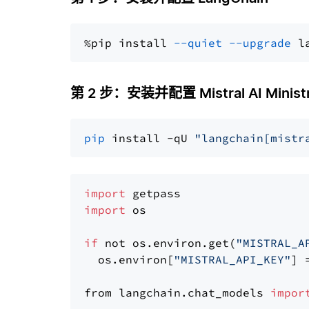
%pip install 
--quiet
--upgrade
 l
第 2 步：安装并配置 Mistral AI Ministr
pip
 install -qU 
"langchain[mistr
import
import
 os

if
 not os.environ.get(
"MISTRAL_A
  os.environ[
"MISTRAL_API_KEY"
] 
from langchain.chat_models 
impor