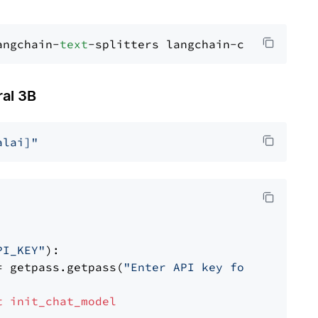
angchain-
text
al 3B
alai]"
PI_KEY"
):

= getpass.getpass(
"Enter API key for Mistral 
t
init_chat_model