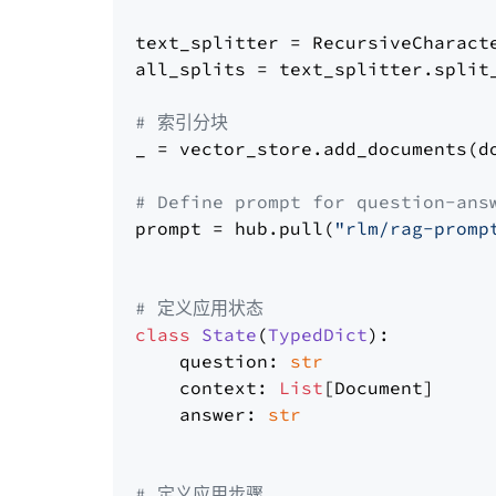
text_splitter = RecursiveCharact
all_splits = text_splitter.split_
# 索引分块
_ = vector_store.add_documents(do
# Define prompt for question-ans
prompt = hub.pull(
"rlm/rag-promp
# 定义应用状态
class
State
(
TypedDict
):

    question: 
str
    context: 
List
[Document]

    answer: 
str
# 定义应用步骤