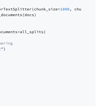
erTextSplitter(chunk_size=
1000
, chunk_overlap
documents(docs)

cuments=all_splits)

wering
t"
)
