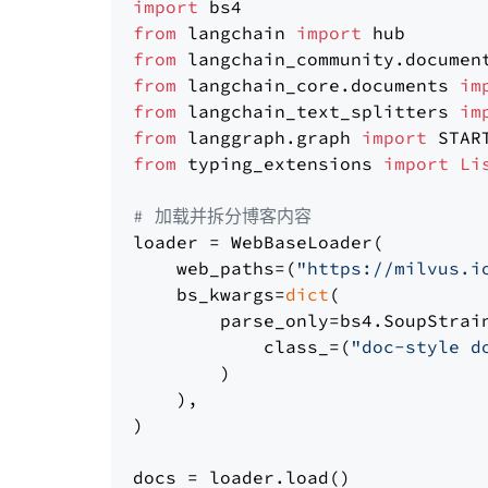
import
from
 langchain 
import
from
 langchain_community.documen
from
 langchain_core.documents 
im
from
 langchain_text_splitters 
im
from
 langgraph.graph 
import
from
 typing_extensions 
import
Li
# 加载并拆分博客内容
loader = WebBaseLoader(

    web_paths=(
"https://milvus.i
    bs_kwargs=
dict
(

        parse_only=bs4.SoupStrain
            class_=(
"doc-style d
        )

    ),

)

docs = loader.load()
