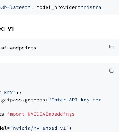
-3b-latest"
, model_provider=
"mistralai"
d-v1
I_KEY"
):

 getpass.getpass(
"Enter API key for NVIDIA: "
ts 
import
NVIDIAEmbeddings
del=
"nvidia/nv-embed-v1"