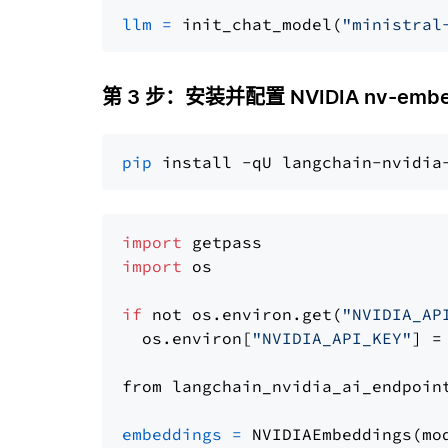
llm
=
 init_chat_model(
"ministral
第 3 步：安装并配置 NVIDIA nv-embe
pip
import
import
 os

if
 not os.environ.get(
"NVIDIA_AP
  os.environ[
"NVIDIA_API_KEY"
] =
from langchain_nvidia_ai_endpoin
embeddings
=
 NVIDIAEmbeddings(mo