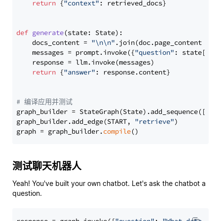
return
 {
"context"
: retrieved_docs}

def
generate
(
state: State
):

    docs_content = 
"\n\n"
.join(doc.page_content 
for
    messages = prompt.invoke({
"question"
: state[
"qu
    response = llm.invoke(messages)

return
 {
"answer"
: response.content}

# 编译应用并测试
graph_builder = StateGraph(State).add_sequence([retr
graph_builder.add_edge(START, 
"retrieve"
)

graph = graph_builder.
compile
测试聊天机器人
Yeah! You've built your own chatbot. Let's ask the chatbot a
question.