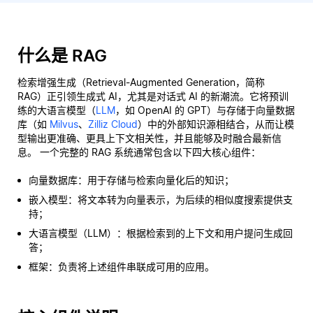
什么是 RAG
检索增强生成（Retrieval-Augmented Generation，简称
RAG）正引领生成式 AI，尤其是对话式 AI 的新潮流。它将预训
练的大语言模型（
LLM
，如 OpenAI 的 GPT）与存储于向量数据
库（如
Milvus
、
Zilliz Cloud
）中的外部知识源相结合，从而让模
型输出更准确、更具上下文相关性，并且能够及时融合最新信
息。 一个完整的 RAG 系统通常包含以下四大核心组件：
向量数据库：用于存储与检索向量化后的知识；
嵌入模型：将文本转为向量表示，为后续的相似度搜索提供支
持；
大语言模型（LLM）：根据检索到的上下文和用户提问生成回
答；
框架：负责将上述组件串联成可用的应用。