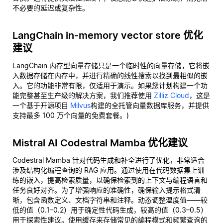
不必要的延迟或复杂性。
LangChain in-memory vector store 优化
建议
LangChain 内存型向量存储只是一个临时性的向量存储，它将嵌
入数据存储在内存中，并进行精确的线性搜索以找到最相似的嵌
入。它的功能非常有限，仅适用于演示。如果您计划构建一个功
能完整甚至生产级的解决方案，我们推荐使用
Zilliz Cloud
，这是
一个基于开源项目
Milvus
构建的全托管向量数据库服务，并提供
支持最多 100 万个向量的免费套餐。)
Mistral AI Codestral Mamba 优化建议
Codestral Mamba 针对代码生成和补全进行了优化，非常适合
涉及结构化编程查询的 RAG 应用。通过使用在代码数据集上训
练的嵌入，提高检索质量，以确保检索到的上下文与编程语言和
任务良好对齐。为了增强响应的准确性，确保输入提示格式清
晰，包含函数定义、文档字符串和注释。动态调整温度值——较
低的值（0.1–0.2）用于确定性代码生成，较高的值（0.3–0.5）
用于探索性建议。使用缓存来存储常见的编程模式和频繁查询的