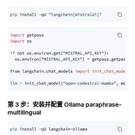
pip
 install -qU 
"langchain[mistralai]"
import
import
 os

if
 not os.environ.get(
"MISTRAL_API_KEY"
):

  os.environ[
"MISTRAL_API_KEY"
] = getpass.getpass(
"
from langchain.chat_models 
import
init_chat_model
llm
=
 init_chat_model(
"open-codestral-mamba"
, model
第 3 步：安装并配置 Ollama paraphrase-
multilingual
pip