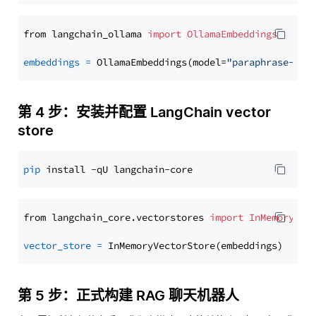
from langchain_ollama 
import
OllamaEmbeddings
embeddings
=
 OllamaEmbeddings(model=
"paraphrase-mul
第 4 步：安装并配置 LangChain vector
store
pip
from langchain_core.vectorstores 
import
InMemoryVec
vector_store
=
第 5 步：正式构建 RAG 聊天机器人