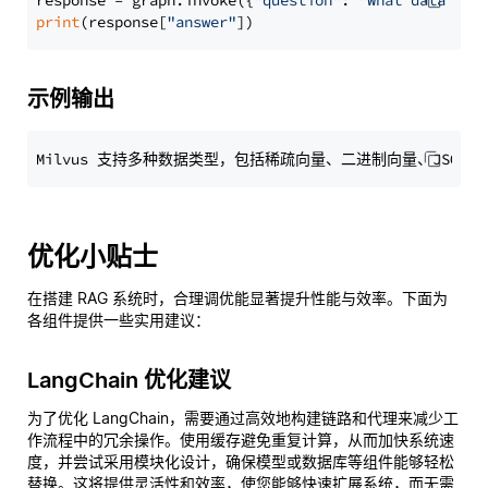
response = graph.invoke({
"question"
: 
"What data typ
print
(response[
"answer"
示例输出
优化小贴士
在搭建 RAG 系统时，合理调优能显著提升性能与效率。下面为
各组件提供一些实用建议：
LangChain 优化建议
为了优化 LangChain，需要通过高效地构建链路和代理来减少工
作流程中的冗余操作。使用缓存避免重复计算，从而加快系统速
度，并尝试采用模块化设计，确保模型或数据库等组件能够轻松
替换。这将提供灵活性和效率，使您能够快速扩展系统，而无需