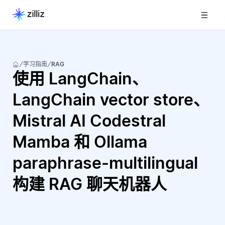
学习指南
RAG
使用 LangChain、
LangChain vector store、
Mistral AI Codestral
Mamba 和 Ollama
paraphrase-multilingual
构建 RAG 聊天机器人