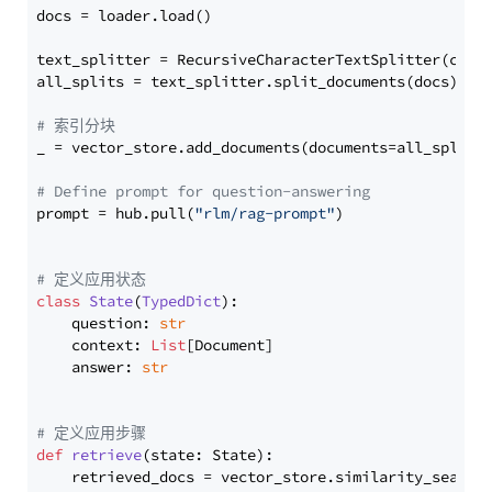
docs = loader.load()

text_splitter = RecursiveCharacterTextSplitter(chun
all_splits = text_splitter.split_documents(docs)

# 索引分块
_ = vector_store.add_documents(documents=all_splits)
# Define prompt for question-answering
prompt = hub.pull(
"rlm/rag-prompt"
)

# 定义应用状态
class
State
(
TypedDict
):

    question: 
str
    context: 
List
[Document]

    answer: 
str
# 定义应用步骤
def
retrieve
(
state: State
):

    retrieved_docs = vector_store.similarity_search