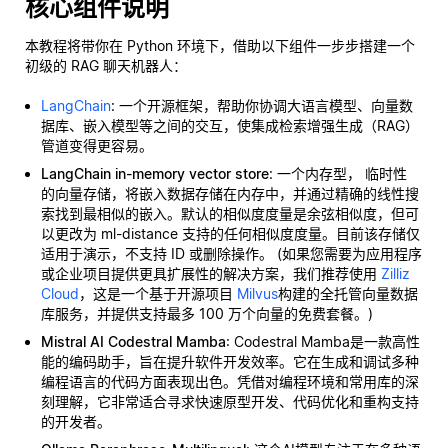
核心组件说明
本教程将带你在 Python 环境下，借助以下组件一步步搭建一个
初级的 RAG 聊天机器人：
LangChain
: 一个开源框架，帮助你协调大语言模型、向量数
据库、嵌入模型等之间的交互，使集成检索增强生成（RAG）
管道变得更容易。
LangChain in-memory vector store
: 一个内存型，
临时性
的向量存储，将嵌入数据存储在内存中，并通过精确的线性搜
索找到最相似的嵌入。默认的相似度度量是余弦相似度，但可
以更改为 ml-distance 支持的任何相似度度量。目前该存储仅
适用于演示，不支持 ID 或删除操作。 (如果您需要为应用程序
或企业项目提供更具扩展性的解决方案，我们推荐使用
Zilliz
Cloud
，这是一个基于开源项目
Milvus
构建的全托管向量数据
库服务，并提供支持最多 100 万个向量的免费套餐。)
Mistral AI Codestral Mamba
: Codestral Mamba是一款高性
能的编码助手，旨在提升软件开发效率。它在生成和调试多种
编程语言的代码方面表现出色。凭借对编程环境和常用库的深
刻理解，它非常适合寻求快速原型开发、代码优化和重构支持
的开发者。