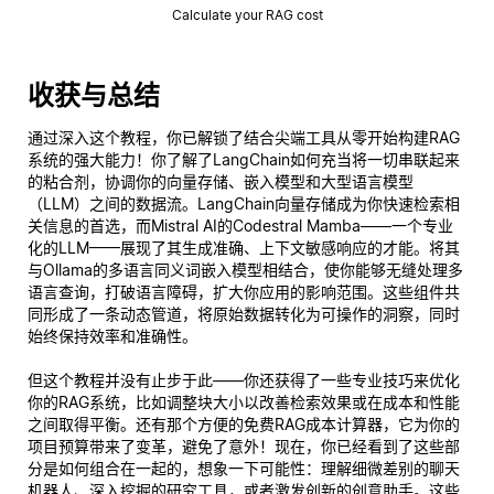
Calculate your RAG cost
收获与总结
通过深入这个教程，你已解锁了结合尖端工具从零开始构建RAG
系统的强大能力！你了解了LangChain如何充当将一切串联起来
的粘合剂，协调你的向量存储、嵌入模型和大型语言模型
（LLM）之间的数据流。LangChain向量存储成为你快速检索相
关信息的首选，而Mistral AI的Codestral Mamba——一个专业
化的LLM——展现了其生成准确、上下文敏感响应的才能。将其
与Ollama的多语言同义词嵌入模型相结合，使你能够无缝处理多
语言查询，打破语言障碍，扩大你应用的影响范围。这些组件共
同形成了一条动态管道，将原始数据转化为可操作的洞察，同时
始终保持效率和准确性。
但这个教程并没有止步于此——你还获得了一些专业技巧来优化
你的RAG系统，比如调整块大小以改善检索效果或在成本和性能
之间取得平衡。还有那个方便的免费RAG成本计算器，它为你的
项目预算带来了变革，避免了意外！现在，你已经看到了这些部
分是如何组合在一起的，想象一下可能性：理解细微差别的聊天
机器人、深入挖掘的研究工具，或者激发创新的创意助手。这些