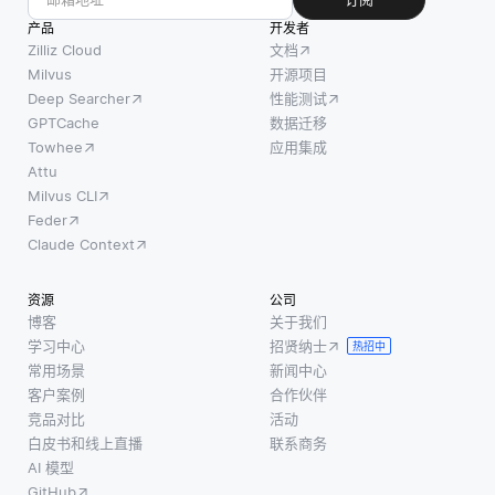
产品
开发者
Zilliz Cloud
文档
Milvus
开源项目
Deep Searcher
性能测试
GPTCache
数据迁移
Towhee
应用集成
Attu
Milvus CLI
Feder
Claude Context
资源
公司
博客
关于我们
学习中心
招贤纳士
热招中
常用场景
新闻中心
客户案例
合作伙伴
竞品对比
活动
白皮书和线上直播
联系商务
AI 模型
GitHub