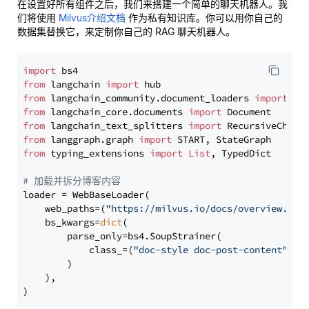
在设置好所有组件之后，我们来搭建一个简单的聊天机器人。我
们将使用
Milvus介绍文档
作为私有知识库。你可以用你自己的
数据集替换它，来定制你自己的 RAG 聊天机器人。
import
from
 langchain 
import
from
 langchain_community.document_loaders 
import
from
 langchain_core.documents 
import
from
 langchain_text_splitters 
import
from
 langgraph.graph 
import
from
 typing_extensions 
import
List
, TypedDict

# 加载并拆分博客内容
loader = WebBaseLoader(

    web_paths=(
"https://milvus.io/docs/overview.md"
,
    bs_kwargs=
dict
(

        parse_only=bs4.SoupStrainer(

            class_=(
"doc-style doc-post-content"
)

        )

    ),

)
