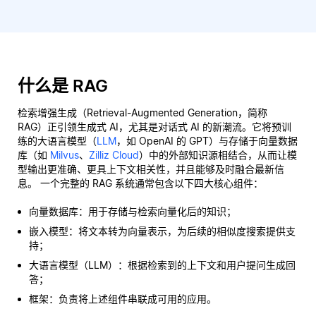
什么是 RAG
检索增强生成（Retrieval-Augmented Generation，简称
RAG）正引领生成式 AI，尤其是对话式 AI 的新潮流。它将预训
练的大语言模型（
LLM
，如 OpenAI 的 GPT）与存储于向量数据
库（如
Milvus
、
Zilliz Cloud
）中的外部知识源相结合，从而让模
型输出更准确、更具上下文相关性，并且能够及时融合最新信
息。 一个完整的 RAG 系统通常包含以下四大核心组件：
向量数据库：用于存储与检索向量化后的知识；
嵌入模型：将文本转为向量表示，为后续的相似度搜索提供支
持；
大语言模型（LLM）：根据检索到的上下文和用户提问生成回
答；
框架：负责将上述组件串联成可用的应用。