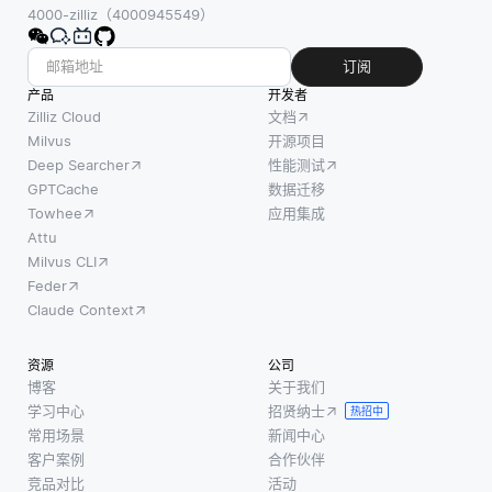
4000-zilliz（4000945549）
订阅
产品
开发者
Zilliz Cloud
文档
Milvus
开源项目
Deep Searcher
性能测试
GPTCache
数据迁移
Towhee
应用集成
Attu
Milvus CLI
Feder
Claude Context
资源
公司
博客
关于我们
学习中心
招贤纳士
热招中
常用场景
新闻中心
客户案例
合作伙伴
竞品对比
活动