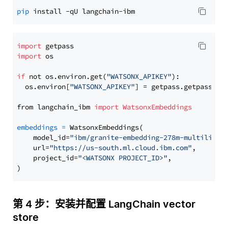
pip
import
import
 os

if
 not os.environ.get(
"WATSONX_APIKEY"
):

  os.environ[
"WATSONX_APIKEY"
] = getpass.getpass(
"E
from langchain_ibm 
import
WatsonxEmbeddings
embeddings
=
 WatsonxEmbeddings(

    model_id=
"ibm/granite-embedding-278m-multilingu
    url=
"https://us-south.ml.cloud.ibm.com"
,

    project_id=
"<WATSONX PROJECT_ID>"
,

第 4 步：安装并配置 LangChain vector
store