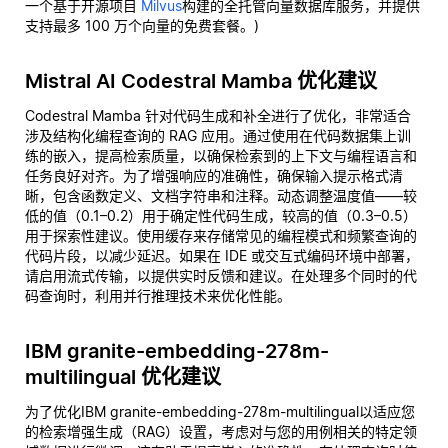
一个基于开源项目
Milvus
构建的全托管向量数据库服务，并提供
支持最多 100 万个向量的免费套餐。)
Mistral AI Codestral Mamba 优化建议
Codestral Mamba 针对代码生成和补全进行了优化，非常适合
涉及结构化编程查询的 RAG 应用。通过使用在代码数据集上训
练的嵌入，提高检索质量，以确保检索到的上下文与编程语言和
任务良好对齐。为了增强响应的准确性，确保输入提示格式清
晰，包含函数定义、文档字符串和注释。动态调整温度值——较
低的值（0.1–0.2）用于确定性代码生成，较高的值（0.3–0.5）
用于探索性建议。使用缓存来存储常见的编程模式和频繁查询的
代码片段，以减少延迟。如果在 IDE 或交互式编码环境中部署，
请启用流式传输，以提供实时反馈和建议。在处理多个同时的代
码查询时，利用并行推理技术来优化性能。
IBM granite-embedding-278m-
multilingual 优化建议
为了优化IBM granite-embedding-278m-multilingual以适应您
的检索增强生成（RAG）设置，考虑对与您的用例相关的特定领