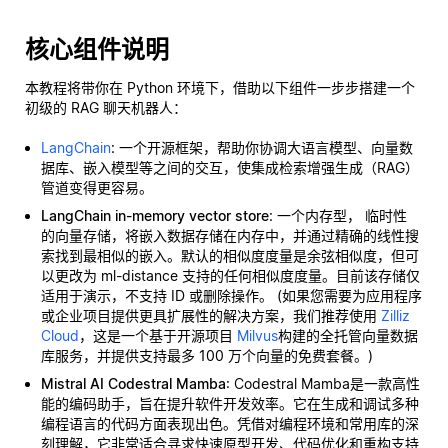
核心组件说明
本教程将带你在 Python 环境下，借助以下组件一步步搭建一个
初级的 RAG 聊天机器人：
LangChain
: 一个开源框架，帮助你协调大语言模型、向量数
据库、嵌入模型等之间的交互，使集成检索增强生成（RAG）
管道变得更容易。
LangChain in-memory vector store
: 一个内存型，
临时性
的向量存储，将嵌入数据存储在内存中，并通过精确的线性搜
索找到最相似的嵌入。默认的相似度度量是余弦相似度，但可
以更改为 ml-distance 支持的任何相似度度量。目前该存储仅
适用于演示，不支持 ID 或删除操作。 (如果您需要为应用程序
或企业项目提供更具扩展性的解决方案，我们推荐使用
Zilliz
Cloud
，这是一个基于开源项目
Milvus
构建的全托管向量数据
库服务，并提供支持最多 100 万个向量的免费套餐。)
Mistral AI Codestral Mamba
: Codestral Mamba是一款高性
能的编码助手，旨在提升软件开发效率。它在生成和调试多种
编程语言的代码方面表现出色。凭借对编程环境和常用库的深
刻理解，它非常适合寻求快速原型开发、代码优化和重构支持