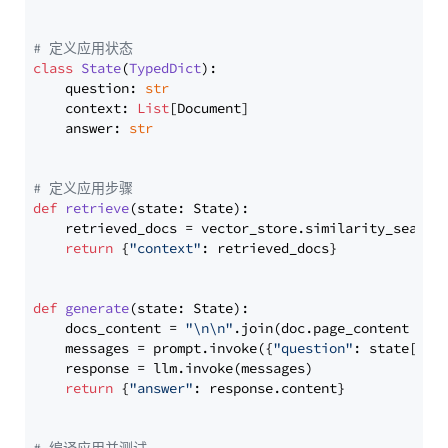
# 定义应用状态
class
State
(
TypedDict
):

    question: 
str
    context: 
List
[Document]

    answer: 
str
# 定义应用步骤
def
retrieve
(
state: State
):

    retrieved_docs = vector_store.similarity_search
return
 {
"context"
: retrieved_docs}

def
generate
(
state: State
):

    docs_content = 
"\n\n"
.join(doc.page_content 
for
    messages = prompt.invoke({
"question"
: state[
"qu
    response = llm.invoke(messages)

return
 {
"answer"
: response.content}
