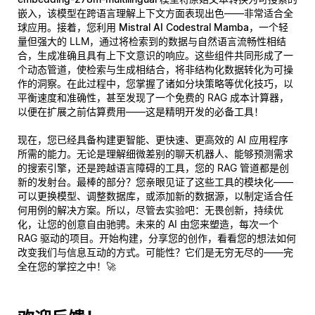
嵌入，该模型在跨语言理解上下文方面表现出色——非常适合全
球应用。接着，您利用
Mistral AI Codestral Mamba
，一个轻
量但强大的 LLM，通过将检索到的数据与自然语言流畅性相结
合，生成准确且具有上下文意识的响应。这些组件共同形成了一
个动态管道，使检索与生成相结合，将非结构化数据转化为可操
作的洞察。在此过程中，您掌握了诸如分块策略等优化技巧，以
平衡速度和准确性，甚至发现了一个免费的 RAG 成本计算器，
以便在扩展之前估算费用——这是精明开发的必备工具！
现在，您已经具备构建更智能、更快速、更高效的 AI 应用程序
所需的能力。无论是理解细微差别的聊天机器人、能够预测需求
的搜索引擎，还是跨越语言障碍的工具，您的 RAG 管道都是创
新的发射台。最棒的部分？您亲眼见证了这些工具的模块化——
可以更换模型、调整数据库，或添加新的数据源，以制定适合任
何用例的解决方案。所以，尽管去实验吧：无畏创新，持续优
化，让您的创意自由驰骋。未来的 AI 由您来塑造，每次一个
RAG 驱动的项目。开始构建，分享您的创作，看看您的想法如何
改变我们与信息互动的方式。可能性？它们是无穷无尽的——完
全在您的掌控之中！🚀