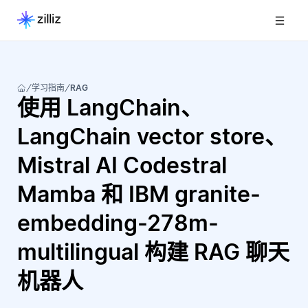
学习指南
RAG
使用 LangChain、
LangChain vector store、
Mistral AI Codestral
Mamba 和 IBM granite-
embedding-278m-
multilingual 构建 RAG 聊天
机器人