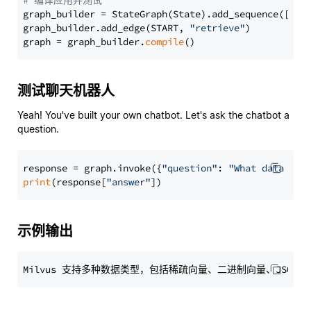
# 编译应用并测试
graph_builder = StateGraph(State).add_sequence([retr
graph_builder.add_edge(START, 
"retrieve"
)

graph = graph_builder.
compile
测试聊天机器人
Yeah! You've built your own chatbot. Let's ask the chatbot a
question.
response = graph.invoke({
"question"
: 
"What data typ
print
(response[
"answer"
示例输出