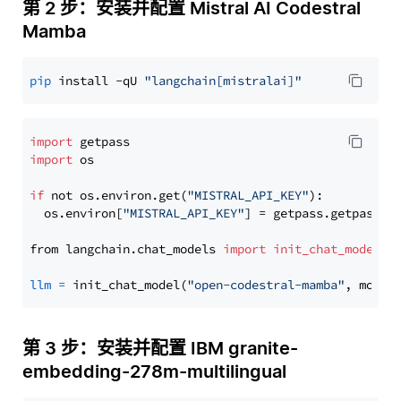
第 2 步：安装并配置 Mistral AI Codestral
Mamba
pip
 install -qU 
"langchain[mistralai]"
import
import
 os

if
 not os.environ.get(
"MISTRAL_API_KEY"
):

  os.environ[
"MISTRAL_API_KEY"
] = getpass.getpass(
"
from langchain.chat_models 
import
init_chat_model
llm
=
 init_chat_model(
"open-codestral-mamba"
, model
第 3 步：安装并配置 IBM granite-
embedding-278m-multilingual