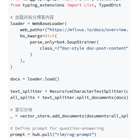
from
 typing_extensions 
import
List
, TypedDict

# 加载并拆分博客内容
loader = WebBaseLoader(

    web_paths=(
"https://milvus.io/docs/overview.md"
,
    bs_kwargs=
dict
(

        parse_only=bs4.SoupStrainer(

            class_=(
"doc-style doc-post-content"
)

        )

    ),

)

docs = loader.load()

text_splitter = RecursiveCharacterTextSplitter(chun
all_splits = text_splitter.split_documents(docs)

# 索引分块
_ = vector_store.add_documents(documents=all_splits)
# Define prompt for question-answering
prompt = hub.pull(
"rlm/rag-prompt"
)
