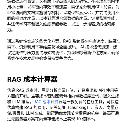
域数据进行微调，这有助于提高嵌入的准确性。在处理查询时使
用小批量，以平衡内存效率和速度，确保充分利用GPU加速。为
经常访问的文档实施缓存机制，以减少检索延迟，并尝试使用不
同的相似度度量，以找到最适合您数据的度量。定期监测性能，
并迭代学习率和嵌入维度等超参数，以进一步增强您的检索能
力。
通过系统性实施这些优化方案，RAG 系统将在响应速度、结果准
确率、资源利用率等维度获得全面提升。 AI 技术迭代迅速，建
议定期进行压力测试与架构调优，持续跟踪最新优化方案，确保
系统在技术发展中始终保持竞争优势。
RAG 成本计算器
估算 RAG 成本时，需要分析向量存储、计算资源和 API 使用等
方面的开销。主要成本驱动因素包括向量数据库查询、嵌入生成
和 LLM 推理。
RAG 成本计算器
是一款免费的在线工具，可快速
估算构建 RAG 的费用，涵盖切块（chunking）、嵌入、向量存
储/搜索和 LLM 生成。能帮助你发现节省费用的机会，最高可通
过无服务器方案在向量存储成本上实现 10 倍降本。