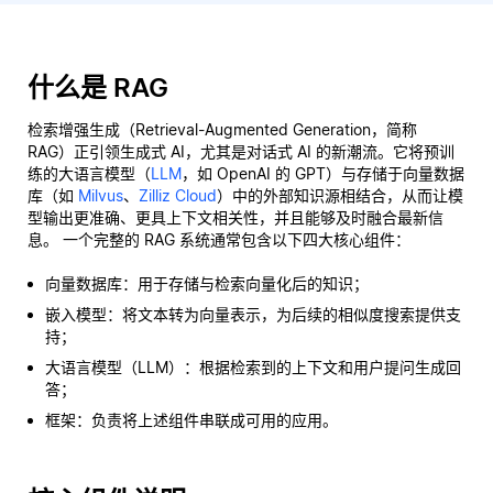
什么是 RAG
检索增强生成（Retrieval-Augmented Generation，简称
RAG）正引领生成式 AI，尤其是对话式 AI 的新潮流。它将预训
练的大语言模型（
LLM
，如 OpenAI 的 GPT）与存储于向量数据
库（如
Milvus
、
Zilliz Cloud
）中的外部知识源相结合，从而让模
型输出更准确、更具上下文相关性，并且能够及时融合最新信
息。 一个完整的 RAG 系统通常包含以下四大核心组件：
向量数据库：用于存储与检索向量化后的知识；
嵌入模型：将文本转为向量表示，为后续的相似度搜索提供支
持；
大语言模型（LLM）：根据检索到的上下文和用户提问生成回
答；
框架：负责将上述组件串联成可用的应用。