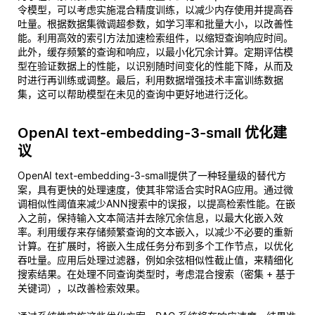
令模型，可以考虑实施混合精度训练，以减少内存使用并提高吞
吐量。根据数据集微调超参数，如学习率和批量大小，以改善性
能。利用高效的索引方法加速检索组件，以缩短查询响应时间。
此外，缓存频繁的查询和响应，以最小化冗余计算。定期评估模
型在验证数据上的性能，以识别随时间变化的性能下降，从而及
时进行再训练或调整。最后，利用数据增强技术丰富训练数据
集，这可以帮助模型在未见的查询中更好地进行泛化。
OpenAI text-embedding-3-small 优化建
议
OpenAI text-embedding-3-small提供了一种轻量级的替代方
案，具有更快的处理速度，使其非常适合实时RAG应用。通过微
调相似性阈值来减少ANN搜索中的误报，以提高检索性能。在嵌
入之前，保持输入文本简洁并去除冗余信息，以最大化嵌入效
率。利用缓存来存储频繁查询的文本嵌入，以减少不必要的重新
计算。在扩展时，将嵌入生成任务分布到多个工作节点，以优化
吞吐量。应用后处理过滤器，例如余弦相似性截止值，来精细化
搜索结果。在处理不同查询类型时，考虑混合搜索（密集 + 基于
关键词），以改善检索效果。