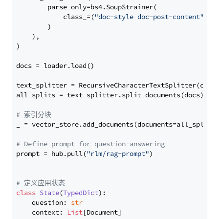
        parse_only=bs4.SoupStrainer(

            class_=(
"doc-style doc-post-content"
)

        )

    ),

)

docs = loader.load()

text_splitter = RecursiveCharacterTextSplitter(chun
all_splits = text_splitter.split_documents(docs)

# 索引分块
_ = vector_store.add_documents(documents=all_splits)
# Define prompt for question-answering
prompt = hub.pull(
"rlm/rag-prompt"
)

# 定义应用状态
class
State
(
TypedDict
):

    question: 
str
    context: 
List
[Document]
