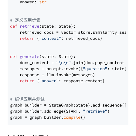
    answer: 
str
# 定义应用步骤
def
retrieve
(
state: State
):

    retrieved_docs = vector_store.similarity_search
return
 {
"context"
: retrieved_docs}

def
generate
(
state: State
):

    docs_content = 
"\n\n"
.join(doc.page_content 
for
    messages = prompt.invoke({
"question"
: state[
"qu
    response = llm.invoke(messages)

return
 {
"answer"
: response.content}

# 编译应用并测试
graph_builder = StateGraph(State).add_sequence([retr
graph_builder.add_edge(START, 
"retrieve"
)

graph = graph_builder.
compile