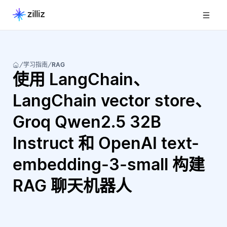
学习指南
RAG
使用 LangChain、
LangChain vector store、
Groq Qwen2.5 32B
Instruct 和 OpenAI text-
embedding-3-small 构建
RAG 聊天机器人