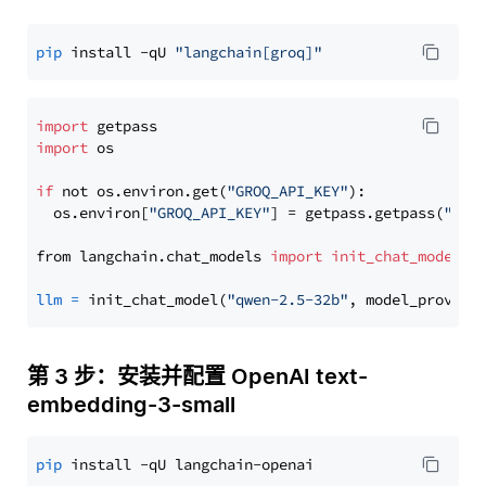
pip
 install -qU 
"langchain[groq]"
import
import
 os

if
 not os.environ.get(
"GROQ_API_KEY"
):

  os.environ[
"GROQ_API_KEY"
] = getpass.getpass(
"Ent
from langchain.chat_models 
import
init_chat_model
llm
=
 init_chat_model(
"qwen-2.5-32b"
, model_provide
第 3 步：安装并配置 OpenAI text-
embedding-3-small
pip