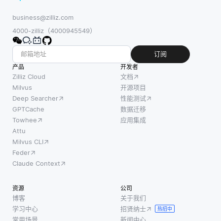
business@zilliz.com
4000-zilliz（4000945549）
订阅
产品
开发者
Zilliz Cloud
文档
Milvus
开源项目
Deep Searcher
性能测试
GPTCache
数据迁移
Towhee
应用集成
Attu
Milvus CLI
Feder
Claude Context
资源
公司
博客
关于我们
学习中心
招贤纳士
热招中
常用场景
新闻中心