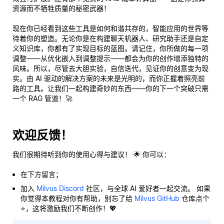
资源而不牺牲质量的秘密武器！
现在你已经看到这些工具是如何和谐共存的，智能应用的世界等
待着你的塑造。无论你是在构建聊天机器人、研究助手还是自定
义知识库，你都有了实现目标的蓝图。请记住，你所做的每一项
调整——从优化嵌入到调整提示——都会为你的创作增添独特的
风味。所以，尽管去大胆实验，自信迭代，见证你的创意变为现
实。由 AI 驱动的解决方案的未来是光明的，而你正握着照亮前
路的工具。让我们一起构建奇妙的东西——你的下一个突破只需
一个 RAG 管道！🚀
欢迎反馈！
我们很期待听到你的使用心得与建议！ 🌟 你可以：
在下方留言；
加入
Milvus Discord
社区，与全球 AI 爱好者一起交流。 如果
你觉得本教程对你有帮助，别忘了给
Milvus GitHub
仓库点个
⭐，这将激励我们不断创作！💖