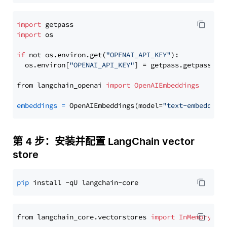
import
import
 os

if
 not os.environ.get(
"OPENAI_API_KEY"
):

  os.environ[
"OPENAI_API_KEY"
] = getpass.getpass(
"E
from langchain_openai 
import
OpenAIEmbeddings
embeddings
=
 OpenAIEmbeddings(model=
"text-embedding
第 4 步：安装并配置 LangChain vector
store
pip
from langchain_core.vectorstores 
import
InMemoryVec