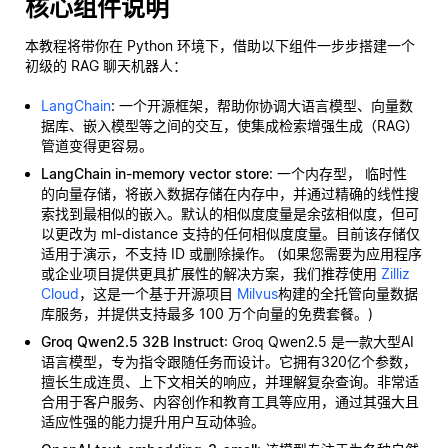
核心组件说明
本教程将带你在 Python 环境下，借助以下组件一步步搭建一个
初级的 RAG 聊天机器人：
LangChain
: 一个开源框架，帮助你协调大语言模型、向量数
据库、嵌入模型等之间的交互，使集成检索增强生成（RAG）
管道变得更容易。
LangChain in-memory vector store
: 一个内存型，
临时性
的向量存储，将嵌入数据存储在内存中，并通过精确的线性搜
索找到最相似的嵌入。默认的相似度度量是余弦相似度，但可
以更改为 ml-distance 支持的任何相似度度量。目前该存储仅
适用于演示，不支持 ID 或删除操作。 (如果您需要为应用程序
或企业项目提供更具扩展性的解决方案，我们推荐使用
Zilliz
Cloud
，这是一个基于开源项目
Milvus
构建的全托管向量数据
库服务，并提供支持最多 100 万个向量的免费套餐。)
Groq Qwen2.5 32B Instruct
: Groq Qwen2.5 是一款大型AI
语言模型，专为指令跟随任务而设计。它拥有320亿个参数，
擅长生成连贯、上下文相关的响应，并理解复杂查询。非常适
合用于客户服务、内容创作和教育工具等应用，通过其强大且
适应性强的能力提升用户互动体验。