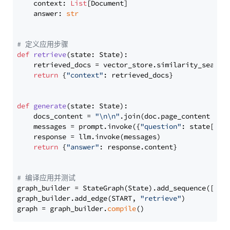
    context: 
List
[Document]

    answer: 
str
# 定义应用步骤
def
retrieve
(
state: State
):

    retrieved_docs = vector_store.similarity_search
return
 {
"context"
: retrieved_docs}

def
generate
(
state: State
):

    docs_content = 
"\n\n"
.join(doc.page_content 
for
    messages = prompt.invoke({
"question"
: state[
"qu
    response = llm.invoke(messages)

return
 {
"answer"
: response.content}

# 编译应用并测试
graph_builder = StateGraph(State).add_sequence([retr
graph_builder.add_edge(START, 
"retrieve"
)

graph = graph_builder.
compile