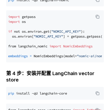
pip
import
import
 os

if
 not os.environ.get(
"NOMIC_API_KEY"
):

  os.environ[
"NOMIC_API_KEY"
] = getpass.getpass(
"En
from langchain_nomic 
import
NomicEmbeddings
embeddings
=
 NomicEmbeddings(model=
"nomic-ai/nomic-
第 4 步：安装并配置 LangChain vector
store
pip