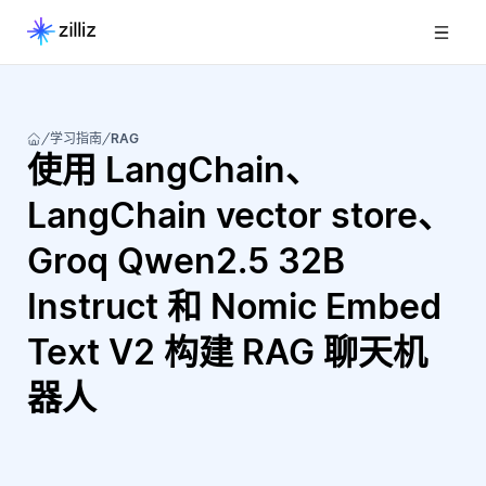
学习指南
RAG
使用 LangChain、
LangChain vector store、
Groq Qwen2.5 32B
Instruct 和 Nomic Embed
Text V2 构建 RAG 聊天机
器人