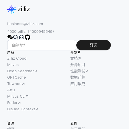
business@zilliz.com
4000-zilliz（4000945549）
订阅
产品
开发者
Zilliz Cloud
文档
Milvus
开源项目
Deep Searcher
性能测试
GPTCache
数据迁移
Towhee
应用集成
Attu
Milvus CLI
Feder
Claude Context
资源
公司