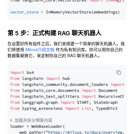
from langchain_core.vectorstores 
import
InMemoryVec
vector_store
=
第 5 步：正式构建 RAG 聊天机器人
在设置好所有组件之后，我们来搭建一个简单的聊天机器人。我
们将使用
Milvus介绍文档
作为私有知识库。你可以用你自己的
数据集替换它，来定制你自己的 RAG 聊天机器人。
import
from
 langchain 
import
from
 langchain_community.document_loaders 
import
from
 langchain_core.documents 
import
from
 langchain_text_splitters 
import
from
 langgraph.graph 
import
from
 typing_extensions 
import
List
, TypedDict

# 加载并拆分博客内容
loader = WebBaseLoader(

    web_paths=(
"https://milvus.io/docs/overview.md"
,