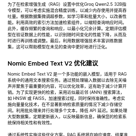
为了在检索增强生成（RAG）设置中优化Groq Qwen2.5 32B指
令模型，可以考虑实施混合精度训练，以减少内存使用并提高吞
吐量。根据数据集微调超参数，如学习率和批量大小，以改善性
能。利用高效的索引方法加速检索组件，以缩短查询响应时间。
此外，缓存频繁的查询和响应，以最小化冗余计算。定期评估模
型在验证数据上的性能，以识别随时间变化的性能下降，从而及
时进行再训练或调整。最后，利用数据增强技术丰富训练数据
集，这可以帮助模型在未见的查询中更好地进行泛化。
Nomic Embed Text V2 优化建议
Nomic Embed Text V2 是一个多功能的嵌入模型，适用于 RAG
系统中的通用文本搜索任务。通过预处理输入数据以去除无关噪
声并聚焦于最重要的内容，可以优化效率，这有助于减少计算开
销。为了实现更快的检索，采用近似最近邻 (ANN) 搜索算法，
如 HNSW 或 FAISS，加速搜索过程，同时保持准确性。考虑实
施向量量化技术，在不显著影响检索质量的情况下减少存储空
间。利用批处理来并行处理多个文本，降低 API 延迟。如果处理
大型数据集，定期更新嵌入，以反映最新信息，确保您的检索系
统保持相关性和有效性。
通过系统性实施这些优化方案，RAG 系统将在响应速度、结果准