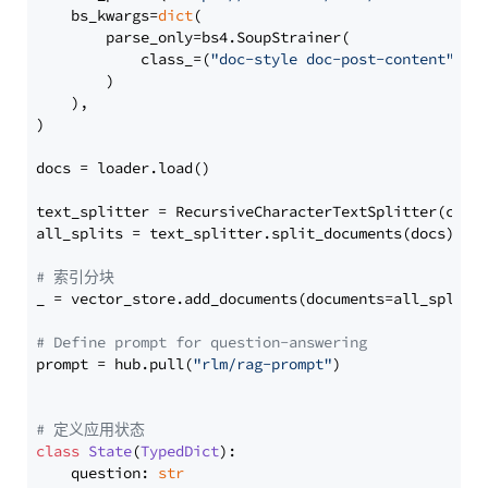
    bs_kwargs=
dict
(

        parse_only=bs4.SoupStrainer(

            class_=(
"doc-style doc-post-content"
)

        )

    ),

)

docs = loader.load()

text_splitter = RecursiveCharacterTextSplitter(chun
all_splits = text_splitter.split_documents(docs)

# 索引分块
_ = vector_store.add_documents(documents=all_splits)
# Define prompt for question-answering
prompt = hub.pull(
"rlm/rag-prompt"
)

# 定义应用状态
class
State
(
TypedDict
):

    question: 
str