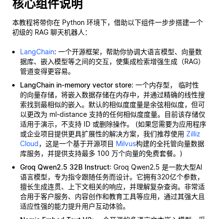
核心组件说明
本教程将带你在 Python 环境下，借助以下组件一步步搭建一个
初级的 RAG 聊天机器人：
LangChain
: 一个开源框架，帮助你协调大语言模型、向量数
据库、嵌入模型等之间的交互，使集成检索增强生成（RAG）
管道变得更容易。
LangChain in-memory vector store
: 一个内存型，
临时性
的向量存储，将嵌入数据存储在内存中，并通过精确的线性搜
索找到最相似的嵌入。默认的相似度度量是余弦相似度，但可
以更改为 ml-distance 支持的任何相似度度量。目前该存储仅
适用于演示，不支持 ID 或删除操作。 (如果您需要为应用程序
或企业项目提供更具扩展性的解决方案，我们推荐使用
Zilliz
Cloud
，这是一个基于开源项目
Milvus
构建的全托管向量数据
库服务，并提供支持最多 100 万个向量的免费套餐。)
Groq Qwen2.5 32B Instruct
: Groq Qwen2.5 是一款大型AI
语言模型，专为指令跟随任务而设计。它拥有320亿个参数，
擅长生成连贯、上下文相关的响应，并理解复杂查询。非常适
合用于客户服务、内容创作和教育工具等应用，通过其强大且
适应性强的能力提升用户互动体验。