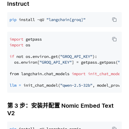
Instruct
pip
 install -qU 
"langchain[groq]"
import
import
 os

if
 not os.environ.get(
"GROQ_API_KEY"
):

  os.environ[
"GROQ_API_KEY"
] = getpass.getpass(
"Ent
from langchain.chat_models 
import
init_chat_model
llm
=
 init_chat_model(
"qwen-2.5-32b"
, model_provide
第 3 步：安装并配置 Nomic Embed Text
V2