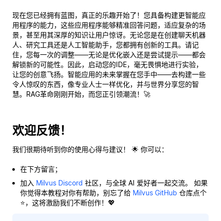
现在您已经拥有蓝图，真正的乐趣开始了！您具备构建更智能应
用程序的能力，这些应用程序能够精准回答问题，适应复杂的场
景，甚至用其深厚的知识让用户惊讶。无论您是在创建聊天机器
人、研究工具还是人工智能助手，您都拥有创新的工具。请记
住，您每一次的调整——无论是优化嵌入还是尝试提示——都会
解锁新的可能性。因此，启动您的IDE，毫无畏惧地进行实验，
让您的创意飞扬。智能应用的未来掌握在您手中——去构建一些
令人惊叹的东西，像专业人士一样优化，并与世界分享您的智
慧。RAG革命刚刚开始，而
您
正引领潮流！🚀
欢迎反馈！
我们很期待听到你的使用心得与建议！ 🌟 你可以：
在下方留言；
加入
Milvus Discord
社区，与全球 AI 爱好者一起交流。 如果
你觉得本教程对你有帮助，别忘了给
Milvus GitHub
仓库点个
⭐，这将激励我们不断创作！💖