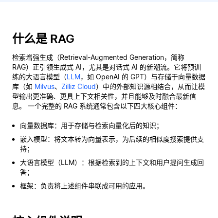
什么是 RAG
检索增强生成（Retrieval-Augmented Generation，简称
RAG）正引领生成式 AI，尤其是对话式 AI 的新潮流。它将预训
练的大语言模型（
LLM
，如 OpenAI 的 GPT）与存储于向量数据
库（如
Milvus
、
Zilliz Cloud
）中的外部知识源相结合，从而让模
型输出更准确、更具上下文相关性，并且能够及时融合最新信
息。 一个完整的 RAG 系统通常包含以下四大核心组件：
向量数据库：用于存储与检索向量化后的知识；
嵌入模型：将文本转为向量表示，为后续的相似度搜索提供支
持；
大语言模型（LLM）：根据检索到的上下文和用户提问生成回
答；
框架：负责将上述组件串联成可用的应用。