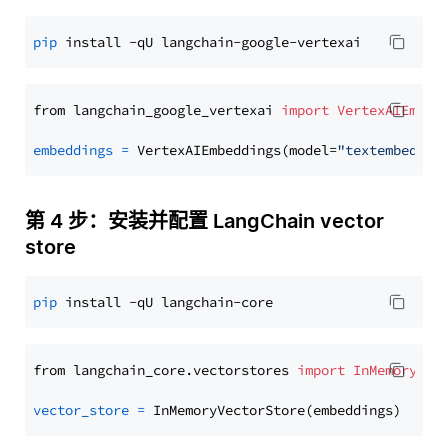
pip
from langchain_google_vertexai 
import
VertexAIEmbed
embeddings
=
 VertexAIEmbeddings(model=
"textembeddin
第 4 步：安装并配置 LangChain vector
store
pip
from langchain_core.vectorstores 
import
InMemoryVec
vector_store
=