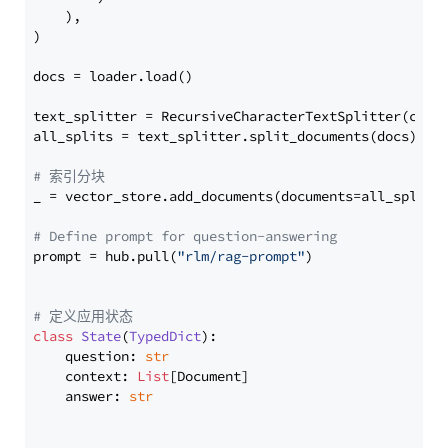
    ),

)

docs = loader.load()

text_splitter = RecursiveCharacterTextSplitter(chun
all_splits = text_splitter.split_documents(docs)

# 索引分块
_ = vector_store.add_documents(documents=all_splits)
# Define prompt for question-answering
prompt = hub.pull(
"rlm/rag-prompt"
)

# 定义应用状态
class
State
(
TypedDict
):

    question: 
str
    context: 
List
[Document]

    answer: 
str