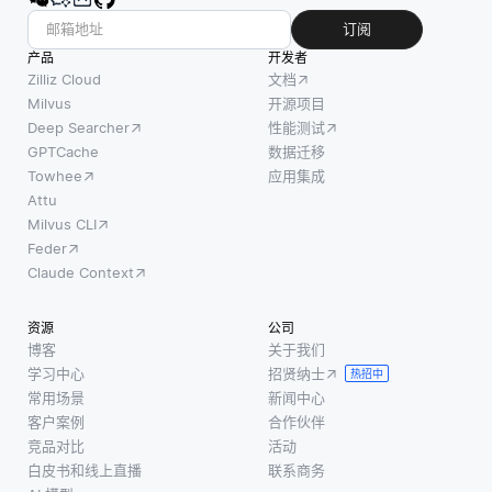
订阅
产品
开发者
Zilliz Cloud
文档
Milvus
开源项目
Deep Searcher
性能测试
GPTCache
数据迁移
Towhee
应用集成
Attu
Milvus CLI
Feder
Claude Context
资源
公司
博客
关于我们
学习中心
招贤纳士
热招中
常用场景
新闻中心
客户案例
合作伙伴
竞品对比
活动
白皮书和线上直播
联系商务