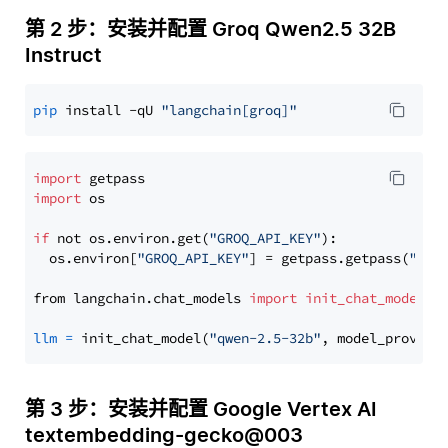
第 2 步：安装并配置 Groq Qwen2.5 32B
Instruct
pip
 install -qU 
"langchain[groq]"
import
import
 os

if
 not os.environ.get(
"GROQ_API_KEY"
):

  os.environ[
"GROQ_API_KEY"
] = getpass.getpass(
"Ent
from langchain.chat_models 
import
init_chat_model
llm
=
 init_chat_model(
"qwen-2.5-32b"
, model_provide
第 3 步：安装并配置 Google Vertex AI
textembedding-gecko@003