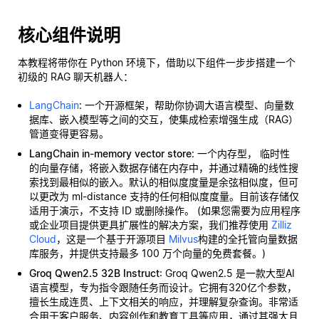
核心组件说明
本教程将带你在 Python 环境下，借助以下组件一步步搭建一个
初级的 RAG 聊天机器人：
LangChain
: 一个开源框架，帮助你协调大语言模型、向量数
据库、嵌入模型等之间的交互，使集成检索增强生成（RAG）
管道变得更容易。
LangChain in-memory vector store
: 一个内存型，
临时性
的向量存储，将嵌入数据存储在内存中，并通过精确的线性搜
索找到最相似的嵌入。默认的相似度度量是余弦相似度，但可
以更改为 ml-distance 支持的任何相似度度量。目前该存储仅
适用于演示，不支持 ID 或删除操作。 (如果您需要为应用程序
或企业项目提供更具扩展性的解决方案，我们推荐使用
Zilliz
Cloud
，这是一个基于开源项目
Milvus
构建的全托管向量数据
库服务，并提供支持最多 100 万个向量的免费套餐。)
Groq Qwen2.5 32B Instruct
: Groq Qwen2.5 是一款大型AI
语言模型，专为指令跟随任务而设计。它拥有320亿个参数，
擅长生成连贯、上下文相关的响应，并理解复杂查询。非常适
合用于客户服务、内容创作和教育工具等应用，通过其强大且