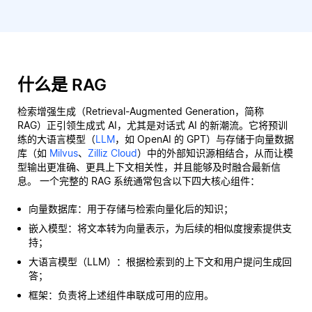
什么是 RAG
检索增强生成（Retrieval-Augmented Generation，简称
RAG）正引领生成式 AI，尤其是对话式 AI 的新潮流。它将预训
练的大语言模型（
LLM
，如 OpenAI 的 GPT）与存储于向量数据
库（如
Milvus
、
Zilliz Cloud
）中的外部知识源相结合，从而让模
型输出更准确、更具上下文相关性，并且能够及时融合最新信
息。 一个完整的 RAG 系统通常包含以下四大核心组件：
向量数据库：用于存储与检索向量化后的知识；
嵌入模型：将文本转为向量表示，为后续的相似度搜索提供支
持；
大语言模型（LLM）：根据检索到的上下文和用户提问生成回
答；
框架：负责将上述组件串联成可用的应用。