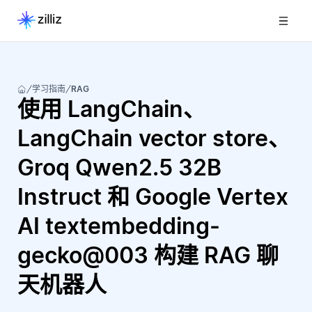
学习指南
RAG
使用 LangChain、
LangChain vector store、
Groq Qwen2.5 32B
Instruct 和 Google Vertex
AI textembedding-
gecko@003 构建 RAG 聊
天机器人