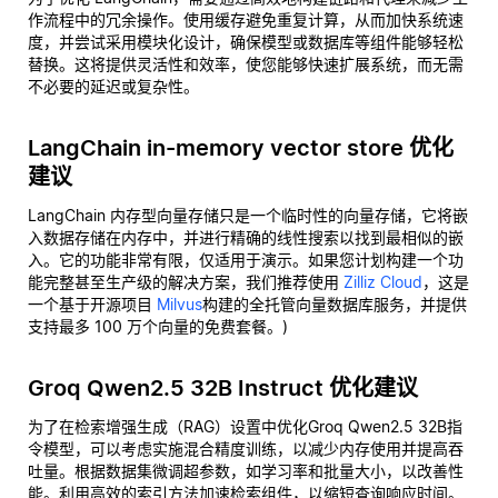
作流程中的冗余操作。使用缓存避免重复计算，从而加快系统速
度，并尝试采用模块化设计，确保模型或数据库等组件能够轻松
替换。这将提供灵活性和效率，使您能够快速扩展系统，而无需
不必要的延迟或复杂性。
LangChain in-memory vector store 优化
建议
LangChain 内存型向量存储只是一个临时性的向量存储，它将嵌
入数据存储在内存中，并进行精确的线性搜索以找到最相似的嵌
入。它的功能非常有限，仅适用于演示。如果您计划构建一个功
能完整甚至生产级的解决方案，我们推荐使用
Zilliz Cloud
，这是
一个基于开源项目
Milvus
构建的全托管向量数据库服务，并提供
支持最多 100 万个向量的免费套餐。)
Groq Qwen2.5 32B Instruct 优化建议
为了在检索增强生成（RAG）设置中优化Groq Qwen2.5 32B指
令模型，可以考虑实施混合精度训练，以减少内存使用并提高吞
吐量。根据数据集微调超参数，如学习率和批量大小，以改善性
能。利用高效的索引方法加速检索组件，以缩短查询响应时间。