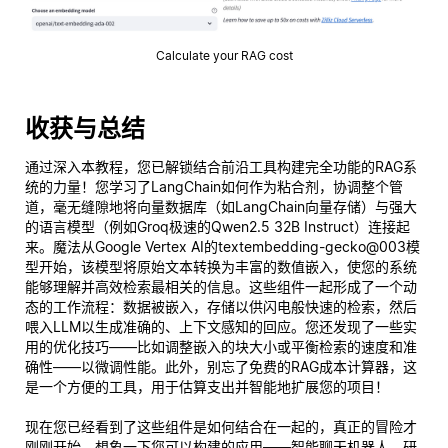
Calculate your RAG cost
收获与总结
通过深入本教程，您已解锁结合前沿工具构建完全功能的RAG系
统的力量！您学习了LangChain如何作为粘合剂，协调整个管
道，毫无缝隙地将向量数据库（如LangChain向量存储）与强大
的语言模型（例如Groq极速的Qwen2.5 32B Instruct）连接起
来。魔法从Google Vertex AI的textembedding-gecko@003模
型开始，该模型将原始文本转换为丰富的数值嵌入，使您的系统
能够理解并高效检索最相关的信息。这些组件一起形成了一个动
态的工作流程：数据被嵌入，存储以供闪电般快速的检索，然后
喂入LLM以生成准确的、上下文感知的回应。您还发现了一些实
用的优化技巧——比如调整嵌入的块大小或平衡检索的速度和准
确性——以微调性能。此外，别忘了免费的RAG成本计算器，这
是一个方便的工具，用于估算支出并智能地扩展您的项目！
现在您已经看到了这些组件是如何结合在一起的，真正的冒险才
刚刚开始。想象一下您可以构建的应用——智能聊天机器人、研