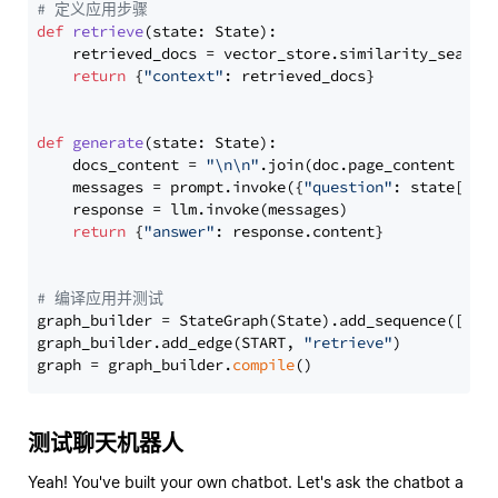
# 定义应用步骤
def
retrieve
(
state: State
):

    retrieved_docs = vector_store.similarity_search
return
 {
"context"
: retrieved_docs}

def
generate
(
state: State
):

    docs_content = 
"\n\n"
.join(doc.page_content 
for
    messages = prompt.invoke({
"question"
: state[
"qu
    response = llm.invoke(messages)

return
 {
"answer"
: response.content}

# 编译应用并测试
graph_builder = StateGraph(State).add_sequence([retr
graph_builder.add_edge(START, 
"retrieve"
)

graph = graph_builder.
compile
测试聊天机器人
Yeah! You've built your own chatbot. Let's ask the chatbot a