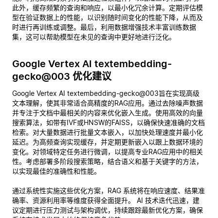
此外，缓存频繁的查询和响应，以最小化冗余计算。定期评估模
型在验证数据上的性能，以识别随时间变化的性能下降，从而及
时进行再训练或调整。最后，利用数据增强技术丰富训练数据
集，这可以帮助模型在未见的查询中更好地进行泛化。
Google Vertex AI textembedding-
gecko@003 优化建议
Google Vertex AI textembedding-gecko@003旨在实现高级
文本理解，使其非常适合高精度的RAG应用。通过去除噪声数据
并专注于文档中最相关的内容来优化嵌入生成。使用高效的向量
搜索算法，如带有IVF或HNSW的FAISS，以确保快速准确的文档
检索。对大量数据进行批量文本嵌入，以加快处理速度并最小化
延迟。为高频查询实现缓存，并定期更新嵌入以跟上数据环境的
变化。对领域特定任务进行微调，以提高专业RAG应用中的相关
性。考虑部署多阶段搜索策略，结合语义和基于关键字的方法，
以实现最佳的准确性和性能。
通过系统性实施这些优化方案，RAG 系统将在响应速度、结果准
确率、资源利用率等维度获得全面提升。 AI 技术迭代迅速，建
议定期进行压力测试与架构调优，持续跟踪最新优化方案，确保