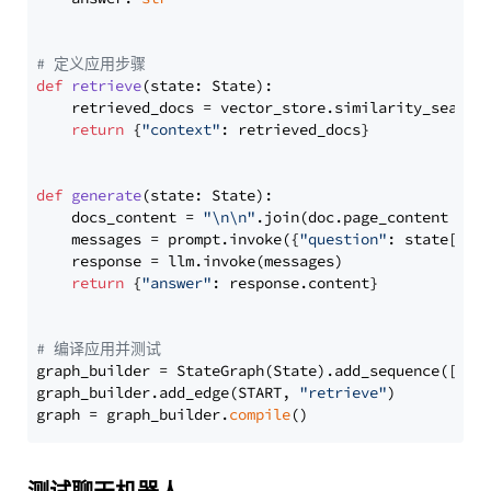
# 定义应用步骤
def
retrieve
(
state: State
):

    retrieved_docs = vector_store.similarity_search
return
 {
"context"
: retrieved_docs}

def
generate
(
state: State
):

    docs_content = 
"\n\n"
.join(doc.page_content 
for
    messages = prompt.invoke({
"question"
: state[
"qu
    response = llm.invoke(messages)

return
 {
"answer"
: response.content}

# 编译应用并测试
graph_builder = StateGraph(State).add_sequence([retr
graph_builder.add_edge(START, 
"retrieve"
)

graph = graph_builder.
compile