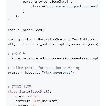
        parse_only=bs4.SoupStrainer(

            class_=(
"doc-style doc-post-content"
)

        )

    ),

)

docs = loader.load()

text_splitter = RecursiveCharacterTextSplitter(chun
all_splits = text_splitter.split_documents(docs)

# 索引分块
_ = vector_store.add_documents(documents=all_splits)
# Define prompt for question-answering
prompt = hub.pull(
"rlm/rag-prompt"
)

# 定义应用状态
class
State
(
TypedDict
):

    question: 
str
    context: 
List
[Document]

    answer: 
str