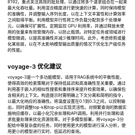
8192，重点关注高效的批处理，以通过将多个请求组合在一起来
最大化吞吐量。利用混合精度进行更快速的计算，同时保持模型
的准确性，并调整输入序列长度，以在上下文丰富性和计算效率
之间取得平衡。利用模型并行性将工作负载分配到多个处理单
元，以确保可扩展性。定期监控 GPU 利用率，并通过释放未使
用的张量来有效管理内存，以防止瓶颈。对特定任务或领域进行
模型微调，以提高准确性并减少推理时间。此外，考虑修剪或量
化某些层，以在不太影响模型输出质量的情况下优化生产级任务
的性能。
voyage-3 优化建议
voyage-3是一个多功能模型，适用于RAG系统中的平衡性能，
使得高效的检索策略对于保持低延迟和高准确性至关重要。通过
利用基于嵌入的相似性搜索和重排序来提升检索效果，以确保包
含相关的上下文。构造提示时需明确上下文分离和简明的指令，
以最大化响应的准确性。将温度设置在0.1到0.3之间，以控制输
出，同时调整top-k和top-p以实现灵活性。对频繁查询的数据实
施响应缓存，以最小化冗余处理和API调用。利用并行处理和请
求批量处理来优化资源效率。对于多模型部署，将voyage-3分
配给中等复杂度的任务，同时使用更大的模型进行深入分析，使
用更小的模型进行实时、低延迟的查询。