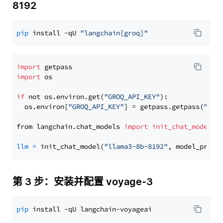
8192
pip
 install -qU 
"langchain[groq]"
import
import
 os

if
 not os.environ.get(
"GROQ_API_KEY"
):

  os.environ[
"GROQ_API_KEY"
] = getpass.getpass(
"Ent
from langchain.chat_models 
import
init_chat_model
llm
=
 init_chat_model(
"llama3-8b-8192"
, model_provi
第 3 步：安装并配置 voyage-3
pip