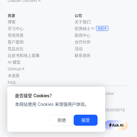
Claude Context
资源
公司
博客
关于我们
学习中心
招贤纳士
热招中
常用场景
新闻中心
客户案例
合作伙伴
竞品对比
活动
白皮书和线上直播
联系商务
AI 模型
GitHub
术语表
FAQ
使用条款
·
个人信息保护政策
·
数据安全政策
LF AI、LF AI & Data、Milvus，以及相关的开源项目名称为 Linux
是否接受 Cookies？
Foundation 所有商标
本网站使用 Cookies 来增强用户体验。
版权所有 ©2026 上海赜睿信息科技有限公司保留所有权利
ICP 备案:
沪ICP备2023014543号-1
沪公网安备31011002006715
拒绝
接受
Ask AI