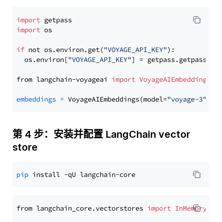
import
import
 os

if
 not os.environ.get(
"VOYAGE_API_KEY"
):

  os.environ[
"VOYAGE_API_KEY"
] = getpass.getpass(
"E
from langchain-voyageai 
import
VoyageAIEmbeddings
embeddings
=
 VoyageAIEmbeddings(model=
"voyage-3"
第 4 步：安装并配置 LangChain vector
store
pip
from langchain_core.vectorstores 
import
InMemoryVec