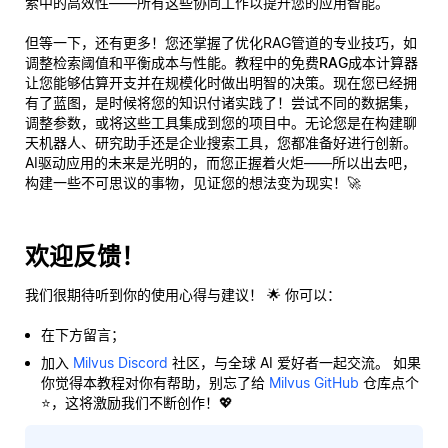
索中的高效性——所有这些协同工作以提升您的应用智能。
但等一下，还有更多！您还掌握了优化RAG管道的专业技巧，如
调整检索阈值和平衡成本与性能。教程中的
免费RAG成本计算器
让您能够估算开支并在规模化时做出明智的决策。现在您已经拥
有了蓝图，是时候将您的知识付诸实践了！尝试不同的数据集，
调整参数，或将这些工具集成到您的项目中。无论您是在构建聊
天机器人、研究助手还是企业搜索工具，您都准备好进行创新。
AI驱动应用的未来是光明的，而您正握着火炬——所以出去吧，
构建一些不可思议的事物，见证您的想法变为现实！🚀
欢迎反馈！
我们很期待听到你的使用心得与建议！ 🌟 你可以：
在下方留言；
加入
Milvus Discord
社区，与全球 AI 爱好者一起交流。 如果
你觉得本教程对你有帮助，别忘了给
Milvus GitHub
仓库点个
⭐，这将激励我们不断创作！💖