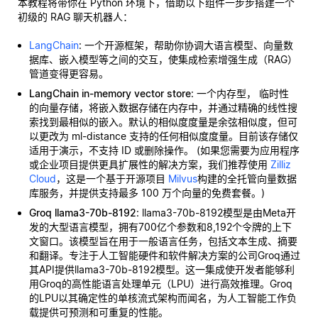
本教程将带你在 Python 环境下，借助以下组件一步步搭建一个
初级的 RAG 聊天机器人：
LangChain
: 一个开源框架，帮助你协调大语言模型、向量数
据库、嵌入模型等之间的交互，使集成检索增强生成（RAG）
管道变得更容易。
LangChain in-memory vector store
: 一个内存型，
临时性
的向量存储，将嵌入数据存储在内存中，并通过精确的线性搜
索找到最相似的嵌入。默认的相似度度量是余弦相似度，但可
以更改为 ml-distance 支持的任何相似度度量。目前该存储仅
适用于演示，不支持 ID 或删除操作。 (如果您需要为应用程序
或企业项目提供更具扩展性的解决方案，我们推荐使用
Zilliz
Cloud
，这是一个基于开源项目
Milvus
构建的全托管向量数据
库服务，并提供支持最多 100 万个向量的免费套餐。)
Groq llama3-70b-8192
: llama3-70b-8192模型是由Meta开
发的大型语言模型，拥有700亿个参数和8,192个令牌的上下
文窗口。该模型旨在用于一般语言任务，包括文本生成、摘要
和翻译。专注于人工智能硬件和软件解决方案的公司Groq通过
其API提供llama3-70b-8192模型。这一集成使开发者能够利
用Groq的高性能语言处理单元（LPU）进行高效推理。Groq
的LPU以其确定性的单核流式架构而闻名，为人工智能工作负
载提供可预测和可重复的性能。