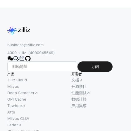
business@zilliz.com
4000-zilliz（4000945549）
订阅
产品
开发者
Zilliz Cloud
文档
Milvus
开源项目
Deep Searcher
性能测试
GPTCache
数据迁移
Towhee
应用集成
Attu
Milvus CLI
Feder