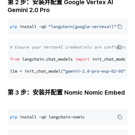
第 2 步：安装并配置 Google Vertex AI
Gemini 2.0 Pro
pip
 install -qU 
"langchain[google-vertexai]"
# Ensure your VertexAI credentials are configured
from
 langchain.chat_models 
import
 init_chat_model

llm = init_chat_model(
"gemini-2.0-pro-exp-02-05"
, m
第 3 步：安装并配置 Nomic Nomic Embed
pip