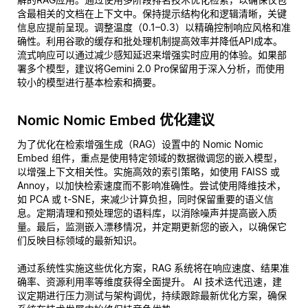
含最相关的文档在上下文中。保持提示结构化和逻辑清晰，关键
信息应提前呈现。调整温度（0.1–0.3）以精确控制响应风格和准
确性。利用谷歌的缓存和批处理机制提高效率并降低API成本。
流式响应可以通过减少感知延迟来增强实时应用的体验。如果部
署多个模型，建议将Gemini 2.0 Pro保留用于深入分析，而使用
较小的模型进行基本检索和摘要。
Nomic Nomic Embed 优化建议
为了优化在检索增强生成（RAG）设置中的 Nomic Nomic
Embed 组件，重点是使用特定领域的数据微调您的嵌入模型，
以增强上下文相关性。实施高效的索引策略，如使用 FAISS 或
Annoy，以加快检索速度而不影响准确性。尝试使用降维技术，
如 PCA 或 t-SNE，来减少计算负担，同时保留重要的语义信
息。定期清理和预处理您的语料库，以消除噪声并提高嵌入质
量。最后，监测嵌入漂移情况，并定期更新您的嵌入，以确保它
们反映目标领域的最新知识。
通过系统性实施这些优化方案，RAG 系统将在响应速度、结果准
确率、资源利用率等维度获得全面提升。 AI 技术迭代迅速，建
议定期进行压力测试与架构调优，持续跟踪最新优化方案，确保