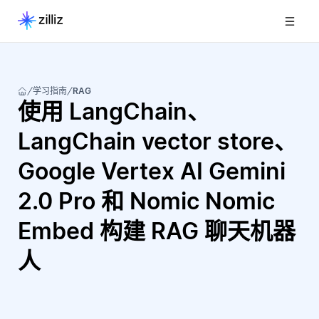
学习指南
RAG
使用 LangChain、
LangChain vector store、
Google Vertex AI Gemini
2.0 Pro 和 Nomic Nomic
Embed 构建 RAG 聊天机器
人