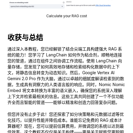
Calculate your RAG cost
收获与总结
通过深入本教程，您已经解锁了结合尖端工具构建强大 RAG 系
统的能力！您学习了 LangChain 如何作为粘合剂，顺畅地连接
您的管道，通过在组件之间协调工作流程。使用 LangChain 向
量存储，您发现了如何高效地存储和检索结构化数据中的上下
文，将静态信息转变为动态知识。然后，Google Vertex AI
Gemini 2.0 Pro 作为大脑，通过以卓越的细腻度解读检索到的数
据，生成具有洞察力的人类语言般的响应。同时，Nomic Nomic
Embed 将文本转换为丰富的语义嵌入，确保您的系统深入理解
上下文并检索最相关的信息。这些工具共同创建了一个不仅功能
齐全而且
智能
的管道——能够以精准和创造力回答复杂问题。
但您并没有止步于此！您还探索了如分块策略和元数据过滤等优
化技巧，以提升性能并降低成本。谁能忘记免费的 RAG 成本计
算器呢？现在，您可以提前估算费用，并微调您的系统以达到最
佳效率。这个教程不仅仅是关于构建——更是关于赋能您更聪明