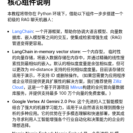
核心组件说明
本教程将带你在 Python 环境下，借助以下组件一步步搭建一个
初级的 RAG 聊天机器人：
LangChain
: 一个开源框架，帮助你协调大语言模型、向量数
据库、嵌入模型等之间的交互，使集成检索增强生成（RAG）
管道变得更容易。
LangChain in-memory vector store
: 一个内存型，
临时性
的向量存储，将嵌入数据存储在内存中，并通过精确的线性搜
索找到最相似的嵌入。默认的相似度度量是余弦相似度，但可
以更改为 ml-distance 支持的任何相似度度量。目前该存储仅
适用于演示，不支持 ID 或删除操作。 (如果您需要为应用程序
或企业项目提供更具扩展性的解决方案，我们推荐使用
Zilliz
Cloud
，这是一个基于开源项目
Milvus
构建的全托管向量数据
库服务，并提供支持最多 100 万个向量的免费套餐。)
Google Vertex AI Gemini 2.0 Pro
: 这个先进的人工智能模型
结合了强大的机器学习能力，适用于从自然语言处理到图像分
析的多种应用。它的优势在于多模态理解和快速部署，使其成
为寻求利用人工智能增强各个行业自动化和决策能力的企业的
理想选择。