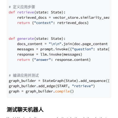
# 定义应用步骤
def
retrieve
(
state: State
):

    retrieved_docs = vector_store.similarity_search
return
 {
"context"
: retrieved_docs}

def
generate
(
state: State
):

    docs_content = 
"\n\n"
.join(doc.page_content 
for
    messages = prompt.invoke({
"question"
: state[
"qu
    response = llm.invoke(messages)

return
 {
"answer"
: response.content}

# 编译应用并测试
graph_builder = StateGraph(State).add_sequence([retr
graph_builder.add_edge(START, 
"retrieve"
)

graph = graph_builder.
compile
测试聊天机器人