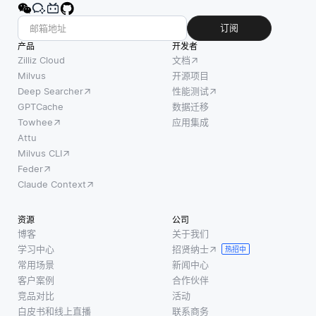
订阅
产品
开发者
Zilliz Cloud
文档
Milvus
开源项目
Deep Searcher
性能测试
GPTCache
数据迁移
Towhee
应用集成
Attu
Milvus CLI
Feder
Claude Context
资源
公司
博客
关于我们
学习中心
招贤纳士
热招中
常用场景
新闻中心
客户案例
合作伙伴
竞品对比
活动
白皮书和线上直播
联系商务