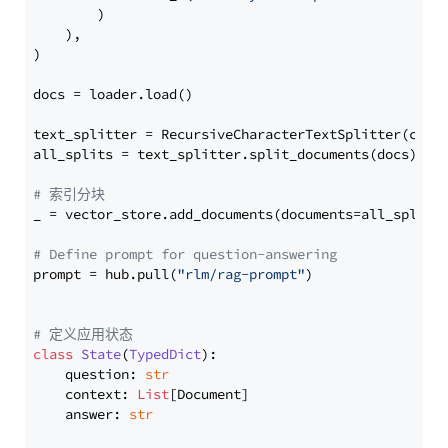
        )

    ),

)

docs = loader.load()

text_splitter = RecursiveCharacterTextSplitter(chun
all_splits = text_splitter.split_documents(docs)

# 索引分块
_ = vector_store.add_documents(documents=all_splits)
# Define prompt for question-answering
prompt = hub.pull(
"rlm/rag-prompt"
)

# 定义应用状态
class
State
(
TypedDict
):

    question: 
str
    context: 
List
[Document]

    answer: 
str