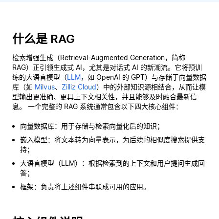
什么是 RAG
检索增强生成（Retrieval-Augmented Generation，简称
RAG）正引领生成式 AI，尤其是对话式 AI 的新潮流。它将预训
练的大语言模型（
LLM
，如 OpenAI 的 GPT）与存储于向量数据
库（如
Milvus
、
Zilliz Cloud
）中的外部知识源相结合，从而让模
型输出更准确、更具上下文相关性，并且能够及时融合最新信
息。 一个完整的 RAG 系统通常包含以下四大核心组件：
向量数据库：用于存储与检索向量化后的知识；
嵌入模型：将文本转为向量表示，为后续的相似度搜索提供支
持；
大语言模型（LLM）：根据检索到的上下文和用户提问生成回
答；
框架：负责将上述组件串联成可用的应用。