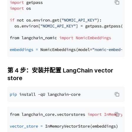
import
import
 os

if
 not os.environ.get(
"NOMIC_API_KEY"
):

  os.environ[
"NOMIC_API_KEY"
] = getpass.getpass(
"En
from langchain_nomic 
import
NomicEmbeddings
embeddings
=
 NomicEmbeddings(model=
"nomic-embed-tex
第 4 步：安装并配置 LangChain vector
store
pip
from langchain_core.vectorstores 
import
InMemoryVec
vector_store
=