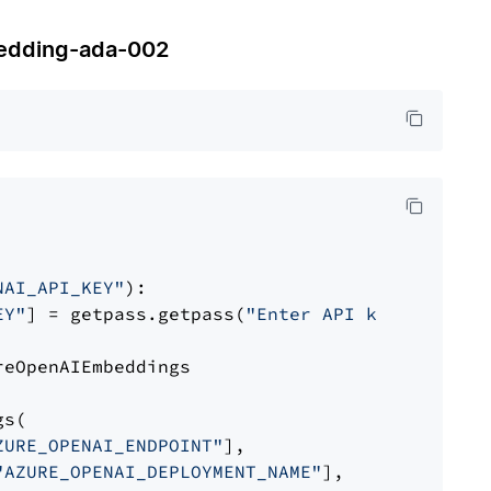
dding-ada-002
NAI_API_KEY"
):

EY"
] = getpass.getpass(
"Enter API key for Azu
eOpenAIEmbeddings

s(

ZURE_OPENAI_ENDPOINT"
],

"AZURE_OPENAI_DEPLOYMENT_NAME"
],
