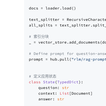
docs = loader.load()

text_splitter = RecursiveCharact
all_splits = text_splitter.split_
# 索引分块
_ = vector_store.add_documents(do
# Define prompt for question-ans
prompt = hub.pull(
"rlm/rag-promp
# 定义应用状态
class
State
(
TypedDict
):

    question: 
str
    context: 
List
[Document]

    answer: 
str