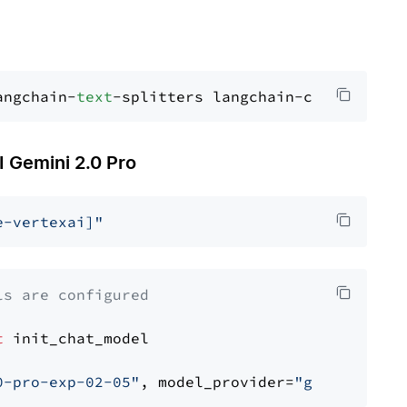
angchain-
text
Gemini 2.0 Pro
e-vertexai]"
ls are configured
t
 init_chat_model

0-pro-exp-02-05"
, model_provider=
"google_vert