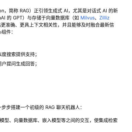
ration，简称 RAG）正引领生成式 AI，尤其是对话式 AI 的新
enAI 的 GPT）与存储于向量数据库（如
Milvus
、
Zilliz
出更准确、更具上下文相关性，并且能够及时融合最新信
心组件：
；
似度搜索提供支持；
用户提问生成回答；
一步步搭建一个初级的 RAG 聊天机器人：
言模型、向量数据库、嵌入模型等之间的交互，使集成检索