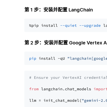
第 1 步：安装并配置 LangChain
%pip install 
--quiet
--upgrade
 l
第 2 步：安装并配置 Google Vertex AI 
pip
 install -qU 
"langchain[googl
# Ensure your VertexAI credentia
from
 langchain.chat_models 
impor
llm = init_chat_model(
"gemini-2.