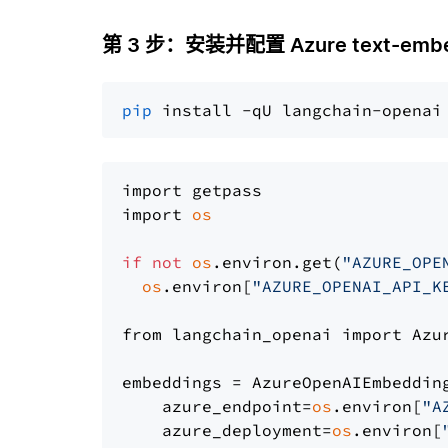
第 3 步：安装并配置 Azure text-embe
pip
import getpass

import 
os
if
not
os
.environ.get(
"AZURE_OPE
os
.environ[
"AZURE_OPENAI_API_K
from langchain_openai import Azur
embeddings = AzureOpenAIEmbedding
    azure_endpoint=
os
.environ[
"A
    azure_deployment=
os
.environ[