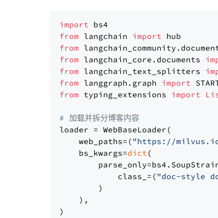
import
from
 langchain 
import
from
 langchain_community.documen
from
 langchain_core.documents 
im
from
 langchain_text_splitters 
im
from
 langgraph.graph 
import
from
 typing_extensions 
import
Li
# 加载并拆分博客内容
loader = WebBaseLoader(

    web_paths=(
"https://milvus.i
    bs_kwargs=
dict
(

        parse_only=bs4.SoupStrain
            class_=(
"doc-style d
        )

    ),

)
