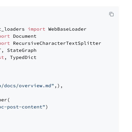
t_loaders 
import
port
port
st
, TypedDict

o/docs/overview.md"
,),

er(

oc-post-content"
)
