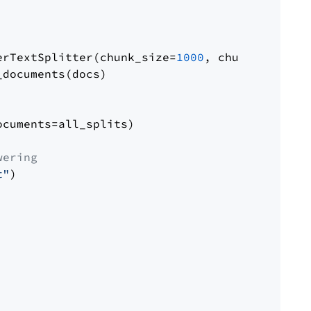
erTextSplitter(chunk_size=
1000
, chunk_overlap
documents(docs)

cuments=all_splits)

wering
t"
)
