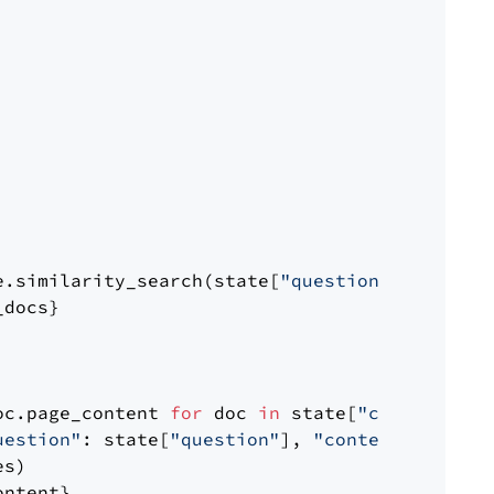
e.similarity_search(state[
"question"
])

docs}

oc.page_content 
for
 doc 
in
 state[
"context"
])

uestion"
: state[
"question"
], 
"context"
: docs_
s)

ntent}
