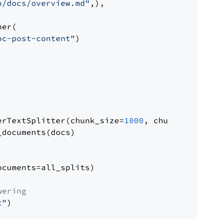
o/docs/overview.md"
,),

er(

oc-post-content"
)

erTextSplitter(chunk_size=
1000
, chunk_overlap
documents(docs)

cuments=all_splits)

wering
t"
)
