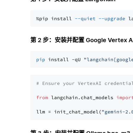
%pip install 
--quiet
--upgrade
 l
第 2 步：安装并配置 Google Vertex AI Ge
pip
 install -qU 
"langchain[googl
# Ensure your VertexAI credentia
from
 langchain.chat_models 
impor
llm = init_chat_model(
"gemini-2.