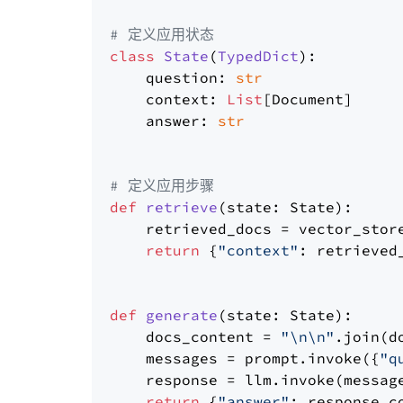
# 定义应用状态
class
State
(
TypedDict
):

    question: 
str
    context: 
List
[Document]

    answer: 
str
# 定义应用步骤
def
retrieve
(
state: State
):

    retrieved_docs = vector_stor
return
 {
"context"
: retrieved_
def
generate
(
state: State
):

    docs_content = 
"\n\n"
.join(d
    messages = prompt.invoke({
"q
    response = llm.invoke(message
return
 {
"answer"
: response.co