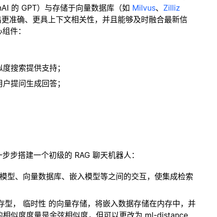
enAI 的 GPT）与存储于向量数据库（如
Milvus
、
Zilliz
出更准确、更具上下文相关性，并且能够及时融合最新信
心组件：
；
似度搜索提供支持；
用户提问生成回答；
一步步搭建一个初级的 RAG 聊天机器人：
言模型、向量数据库、嵌入模型等之间的交互，使集成检索
内存型，
临时性
的向量存储，将嵌入数据存储在内存中，并
度度量是余弦相似度，但可以更改为 ml-distance