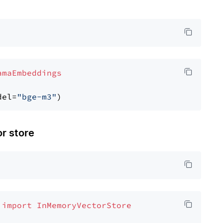
amaEmbeddings
del=
"bge-m3"
 store
 
import
InMemoryVectorStore