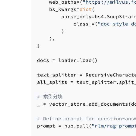
    web_paths=(
"https://milvus.i
    bs_kwargs=
dict
(

        parse_only=bs4.SoupStrain
            class_=(
"doc-style d
        )

    ),

)

docs = loader.load()

text_splitter = RecursiveCharact
all_splits = text_splitter.split_
# 索引分块
_ = vector_store.add_documents(do
# Define prompt for question-ans
prompt = hub.pull(
"rlm/rag-promp