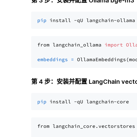
第 3 步：安装并配置 Ollama bge-m3
pip
from langchain_ollama 
import
Oll
embeddings
=
 OllamaEmbeddings(mo
第 4 步：安装并配置 LangChain vector
pip
from langchain_core.vectorstores