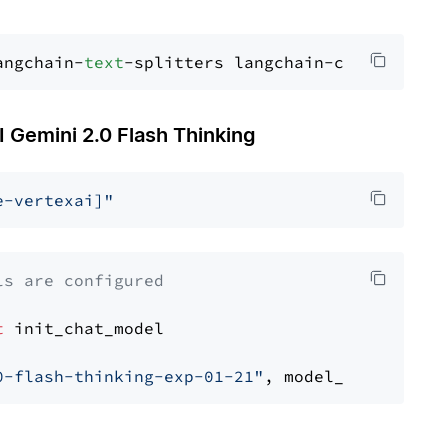
angchain-
text
mini 2.0 Flash Thinking
e-vertexai]"
ls are configured
t
 init_chat_model

0-flash-thinking-exp-01-21"
, model_provider=
"