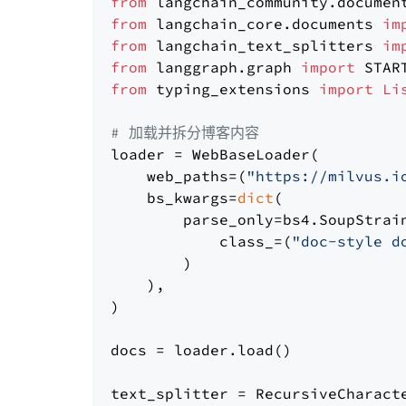
from
 langchain_community.documen
from
 langchain_core.documents 
im
from
 langchain_text_splitters 
im
from
 langgraph.graph 
import
from
 typing_extensions 
import
Li
# 加载并拆分博客内容
loader = WebBaseLoader(

    web_paths=(
"https://milvus.i
    bs_kwargs=
dict
(

        parse_only=bs4.SoupStrain
            class_=(
"doc-style d
        )

    ),

)

docs = loader.load()

text_splitter = RecursiveCharact