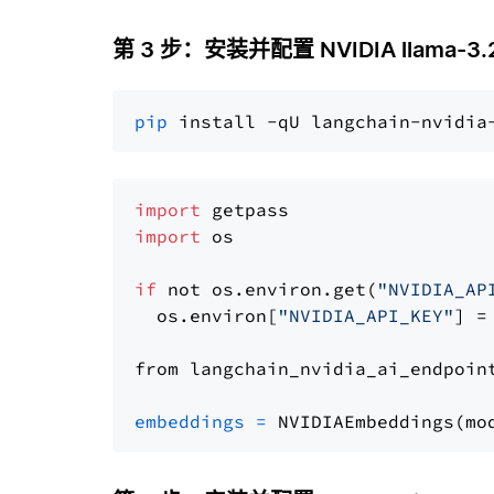
第 3 步：安装并配置 NVIDIA llama-3.2
pip
import
import
 os

if
 not os.environ.get(
"NVIDIA_AP
  os.environ[
"NVIDIA_API_KEY"
] =
from langchain_nvidia_ai_endpoin
embeddings
=
 NVIDIAEmbeddings(mo