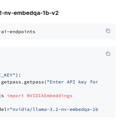
-nv-embedqa-1b-v2
I_KEY"
):

 getpass.getpass(
"Enter API key for NVIDIA: "
ts 
import
NVIDIAEmbeddings
del=
"nvidia/llama-3.2-nv-embedqa-1b-v2"