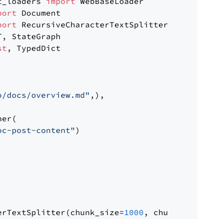
t_loaders 
import
port
port
st
, TypedDict

o/docs/overview.md"
,),

er(

oc-post-content"
)

erTextSplitter(chunk_size=
1000
, chunk_overlap