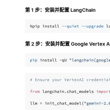
第 1 步：安装并配置 LangChain
%pip install 
--quiet
--upgrade
 l
第 2 步：安装并配置 Google Vertex AI Ge
pip
 install -qU 
"langchain[googl
# Ensure your VertexAI credentia
from
 langchain.chat_models 
impor
llm = init_chat_model(
"gemini-2.