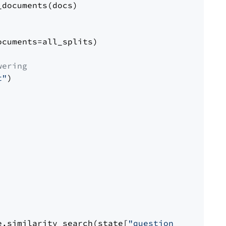
documents(docs)

cuments=all_splits)

wering
t"
)

e.similarity_search(state[
"question"
])
