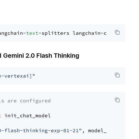
angchain-
text
mini 2.0 Flash Thinking
e-vertexai]"
ls are configured
t
 init_chat_model

0-flash-thinking-exp-01-21"
, model_provider=
"