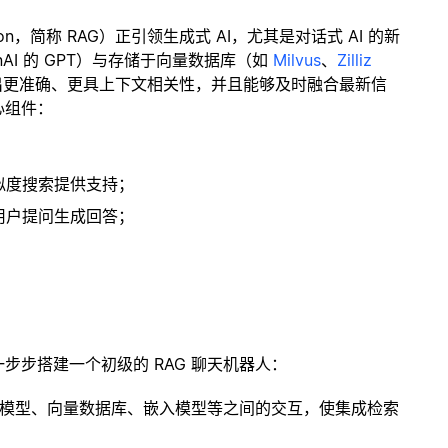
ration，简称 RAG）正引领生成式 AI，尤其是对话式 AI 的新
enAI 的 GPT）与存储于向量数据库（如
Milvus
、
Zilliz
出更准确、更具上下文相关性，并且能够及时融合最新信
心组件：
；
似度搜索提供支持；
用户提问生成回答；
一步步搭建一个初级的 RAG 聊天机器人：
言模型、向量数据库、嵌入模型等之间的交互，使集成检索