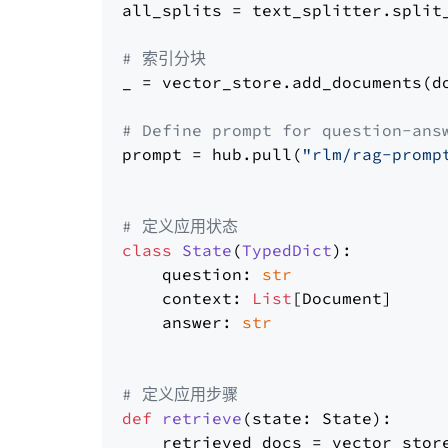
all_splits = text_splitter.split_
# 索引分块
_ = vector_store.add_documents(do
# Define prompt for question-ans
prompt = hub.pull(
"rlm/rag-promp
# 定义应用状态
class
State
(
TypedDict
):

    question: 
str
    context: 
List
[Document]

    answer: 
str
# 定义应用步骤
def
retrieve
(
state: State
):

    retrieved_docs = vector_stor