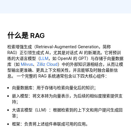
什么是 RAG
检索增强生成（Retrieval-Augmented Generation，简称
RAG）正引领生成式 AI，尤其是对话式 AI 的新潮流。它将预训
练的大语言模型（
LLM
，如 OpenAI 的 GPT）与存储于向量数据
库（如
Milvus
、
Zilliz Cloud
）中的外部知识源相结合，从而让模
型输出更准确、更具上下文相关性，并且能够及时融合最新信
息。 一个完整的 RAG 系统通常包含以下四大核心组件：
向量数据库：用于存储与检索向量化后的知识；
嵌入模型：将文本转为向量表示，为后续的相似度搜索提供支
持；
大语言模型（LLM）：根据检索到的上下文和用户提问生成回
答；
框架：负责将上述组件串联成可用的应用。