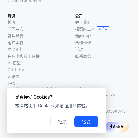
Claude Context
资源
公司
博客
关于我们
学习中心
招贤纳士
热招中
常用场景
新闻中心
客户案例
合作伙伴
竞品对比
活动
白皮书和线上直播
联系商务
AI 模型
GitHub
术语表
FAQ
使用条款
·
个人信息保护政策
·
数据安全政策
LF AI、LF AI & Data、Milvus，以及相关的开源项目名称为 Linux
是否接受 Cookies？
Foundation 所有商标
本网站使用 Cookies 来增强用户体验。
版权所有 ©2026 上海赜睿信息科技有限公司保留所有权利
ICP 备案:
沪ICP备2023014543号-1
沪公网安备31011002006715
拒绝
接受
Ask AI