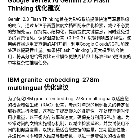
Google Vertex AI Gemini 2.0 Flash
Thinking 优化建议
Gemini 2.0 Flash Thinking旨在为RAG系统提供快速而深思熟虑
的响应。通过专注于高置信度文档匹配来优化检索，减少不必要
的数据处理。保持提示结构化，提前提供关键信息，同时避免过
多的背景信息。调整温度设置（0.1–0.3）以微调响应多样性。使
用缓存减少重复查询的API开销。利用Google Cloud的GPU加速
处理以提高吞吐量。如果将Flash Thinking与更大模型结合使
用，将其分配给需要比专业模型更快周转但比标准Flash更深度的
中等复杂性推理任务。
IBM granite-embedding-278m-
multilingual 优化建议
为了优化IBM granite-embedding-278m-multilingual以适应您
的检索增强生成（RAG）设置，考虑对与您的用例相关的特定领
域数据进行微调，这有助于提高嵌入的准确性。在处理查询时使
用小批量，以平衡内存效率和速度，确保充分利用GPU加速。为
经常访问的文档实施缓存机制，以减少检索延迟，并尝试使用不
同的相似度度量，以找到最适合您数据的度量。定期监测性能，
并迭代学习率和嵌入维度等超参数，以进一步增强您的检索能