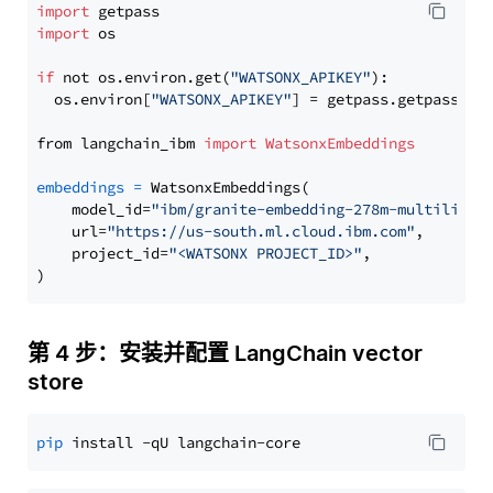
import
import
 os

if
 not os.environ.get(
"WATSONX_APIKEY"
):

  os.environ[
"WATSONX_APIKEY"
] = getpass.getpass(
"E
from langchain_ibm 
import
WatsonxEmbeddings
embeddings
=
 WatsonxEmbeddings(

    model_id=
"ibm/granite-embedding-278m-multilingu
    url=
"https://us-south.ml.cloud.ibm.com"
,

    project_id=
"<WATSONX PROJECT_ID>"
,

第 4 步：安装并配置 LangChain vector
store
pip