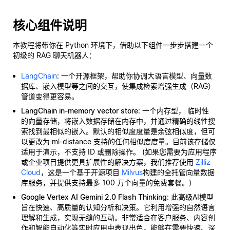
核心组件说明
本教程将带你在 Python 环境下，借助以下组件一步步搭建一个
初级的 RAG 聊天机器人：
LangChain
: 一个开源框架，帮助你协调大语言模型、向量数
据库、嵌入模型等之间的交互，使集成检索增强生成（RAG）
管道变得更容易。
LangChain in-memory vector store
: 一个内存型，
临时性
的向量存储，将嵌入数据存储在内存中，并通过精确的线性搜
索找到最相似的嵌入。默认的相似度度量是余弦相似度，但可
以更改为 ml-distance 支持的任何相似度度量。目前该存储仅
适用于演示，不支持 ID 或删除操作。 (如果您需要为应用程序
或企业项目提供更具扩展性的解决方案，我们推荐使用
Zilliz
Cloud
，这是一个基于开源项目
Milvus
构建的全托管向量数据
库服务，并提供支持最多 100 万个向量的免费套餐。)
Google Vertex AI Gemini 2.0 Flash Thinking
: 此高级AI模型
旨在快速、高质量的认知分析和决策。它利用增强的自然语言
理解和生成，实现无缝的互动。非常适合在客户服务、内容创
作和智能自动化等实时应用中表现出色，能够在需要快速、深