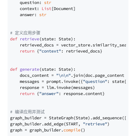
    question: 
str
    context: 
List
[Document]

    answer: 
str
# 定义应用步骤
def
retrieve
(
state: State
):

    retrieved_docs = vector_store.similarity_search
return
 {
"context"
: retrieved_docs}

def
generate
(
state: State
):

    docs_content = 
"\n\n"
.join(doc.page_content 
for
    messages = prompt.invoke({
"question"
: state[
"qu
    response = llm.invoke(messages)

return
 {
"answer"
: response.content}

# 编译应用并测试
graph_builder = StateGraph(State).add_sequence([retr
graph_builder.add_edge(START, 
"retrieve"
)

graph = graph_builder.
compile