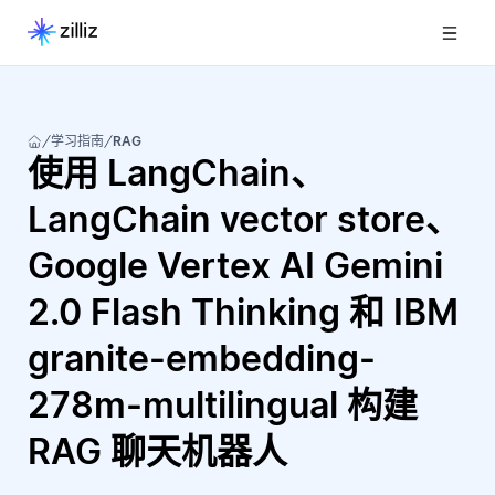
学习指南
RAG
使用 LangChain、
LangChain vector store、
Google Vertex AI Gemini
2.0 Flash Thinking 和 IBM
granite-embedding-
278m-multilingual 构建
RAG 聊天机器人