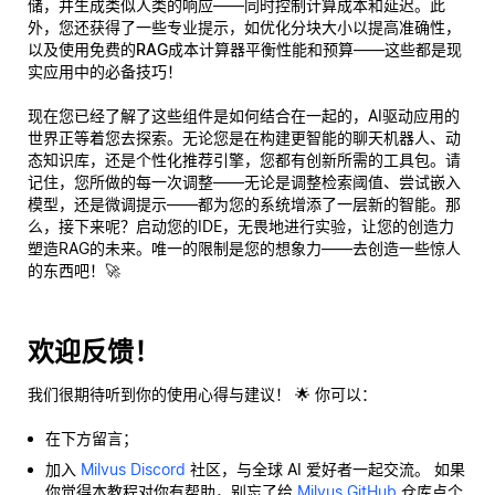
储，并生成类似人类的响应——同时控制计算成本和延迟。此
外，您还获得了一些专业提示，如优化分块大小以提高准确性，
以及使用
免费的RAG成本计算器
平衡性能和预算——这些都是现
实应用中的必备技巧！
现在您已经了解了这些组件是如何结合在一起的，AI驱动应用的
世界正等着您去探索。无论您是在构建更智能的聊天机器人、动
态知识库，还是个性化推荐引擎，您都有创新所需的工具包。请
记住，您所做的每一次调整——无论是调整检索阈值、尝试嵌入
模型，还是微调提示——都为您的系统增添了一层新的智能。那
么，接下来呢？启动您的IDE，无畏地进行实验，让您的创造力
塑造RAG的未来。唯一的限制是您的想象力——去创造一些惊人
的东西吧！🚀
欢迎反馈！
我们很期待听到你的使用心得与建议！ 🌟 你可以：
在下方留言；
加入
Milvus Discord
社区，与全球 AI 爱好者一起交流。 如果
你觉得本教程对你有帮助，别忘了给
Milvus GitHub
仓库点个