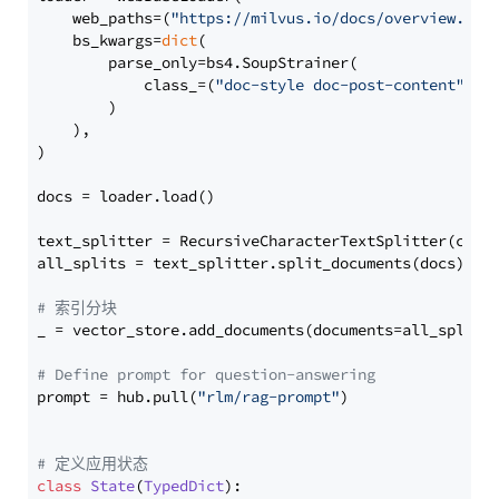
    web_paths=(
"https://milvus.io/docs/overview.md"
,
    bs_kwargs=
dict
(

        parse_only=bs4.SoupStrainer(

            class_=(
"doc-style doc-post-content"
)

        )

    ),

)

docs = loader.load()

text_splitter = RecursiveCharacterTextSplitter(chun
all_splits = text_splitter.split_documents(docs)

# 索引分块
_ = vector_store.add_documents(documents=all_splits)
# Define prompt for question-answering
prompt = hub.pull(
"rlm/rag-prompt"
)

# 定义应用状态
class
State
(
TypedDict
):
