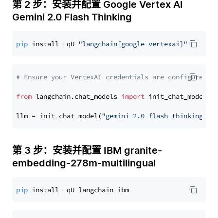
第 2 步：安装并配置 Google Vertex AI
Gemini 2.0 Flash Thinking
pip
 install -qU 
"langchain[google-vertexai]"
# Ensure your VertexAI credentials are configured
from
 langchain.chat_models 
import
 init_chat_model

llm = init_chat_model(
"gemini-2.0-flash-thinking-ex
第 3 步：安装并配置 IBM granite-
embedding-278m-multilingual
pip