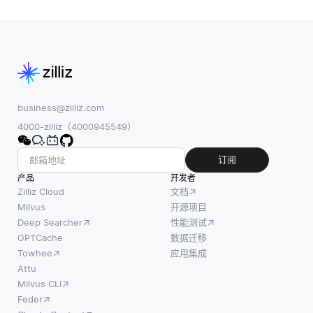
business@zilliz.com
4000-zilliz（4000945549）
订阅
产品
开发者
Zilliz Cloud
文档
Milvus
开源项目
Deep Searcher
性能测试
GPTCache
数据迁移
Towhee
应用集成
Attu
Milvus CLI
Feder