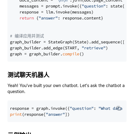
    docs_content = 
"\n\n"
.join(doc.page_content 
for
    messages = prompt.invoke({
"question"
: state[
"qu
    response = llm.invoke(messages)

return
 {
"answer"
: response.content}

# 编译应用并测试
graph_builder = StateGraph(State).add_sequence([retr
graph_builder.add_edge(START, 
"retrieve"
)

graph = graph_builder.
compile
测试聊天机器人
Yeah! You've built your own chatbot. Let's ask the chatbot a
question.
response = graph.invoke({
"question"
: 
"What data typ
print
(response[
"answer"