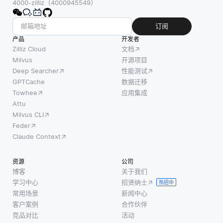
4000-zilliz（4000945549）
订阅
产品
开发者
Zilliz Cloud
文档
Milvus
开源项目
Deep Searcher
性能测试
GPTCache
数据迁移
Towhee
应用集成
Attu
Milvus CLI
Feder
Claude Context
资源
公司
博客
关于我们
学习中心
招贤纳士
热招中
常用场景
新闻中心
客户案例
合作伙伴
竞品对比
活动