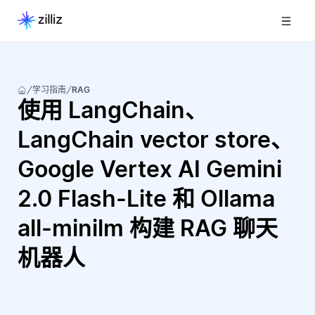
学习指南
RAG
使用 LangChain、
LangChain vector store、
Google Vertex AI Gemini
2.0 Flash-Lite 和 Ollama
all-minilm 构建 RAG 聊天
机器人