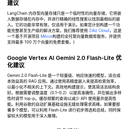
建议
LangChain 内存型向量存储只是一个临时性的向量存储，它将嵌
入数据存储在内存中，并进行精确的线性搜索以找到最相似的嵌
入。它的功能非常有限，仅适用于演示。如果您计划构建一个功
能完整甚至生产级的解决方案，我们推荐使用
Zilliz Cloud
，这是
一个基于开源项目
Milvus
构建的全托管向量数据库服务，并提供
支持最多 100 万个向量的免费套餐。)
Google Vertex AI Gemini 2.0 Flash-Lite 优
化建议
Gemini 2.0 Flash-Lite 是一个轻量级、响应快速的模型，适合成
本效益高的 RAG 应用。通过使用高精度嵌入来提高检索效率，
以最小化不相关的上下文。高效地构建提示，使其简洁且结构良
好。根据需要调整温度（0.1–0.2）以提高准确性，并在输出多样
性时调节 top-p。缓存频繁的查询以减少 API 使用量并提高性
能。利用谷歌的自动扩展基础设施无缝处理需求高峰。如果要部
署多个模型，可以利用 Flash-Lite 进行初步筛选和总结，同时保
留较大的模型用于深入推理。