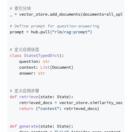
# 索引分块
_ = vector_store.add_documents(documents=all_splits)
# Define prompt for question-answering
prompt = hub.pull(
"rlm/rag-prompt"
)

# 定义应用状态
class
State
(
TypedDict
):

    question: 
str
    context: 
List
[Document]

    answer: 
str
# 定义应用步骤
def
retrieve
(
state: State
):

    retrieved_docs = vector_store.similarity_search
return
 {
"context"
: retrieved_docs}

def
generate
(
state: State
):
