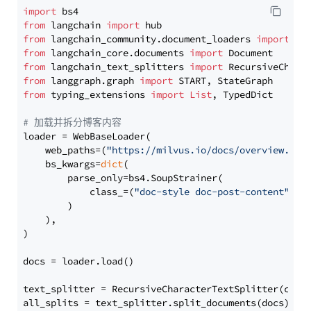
import
from
 langchain 
import
from
 langchain_community.document_loaders 
import
from
 langchain_core.documents 
import
from
 langchain_text_splitters 
import
from
 langgraph.graph 
import
from
 typing_extensions 
import
List
, TypedDict

# 加载并拆分博客内容
loader = WebBaseLoader(

    web_paths=(
"https://milvus.io/docs/overview.md"
,
    bs_kwargs=
dict
(

        parse_only=bs4.SoupStrainer(

            class_=(
"doc-style doc-post-content"
)

        )

    ),

)

docs = loader.load()

text_splitter = RecursiveCharacterTextSplitter(chun
all_splits = text_splitter.split_documents(docs)
