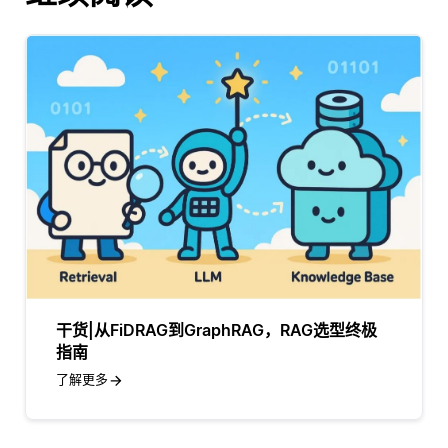
干货|从FiDRAG到GraphRAG，RAG选型终极
指南
了解更多