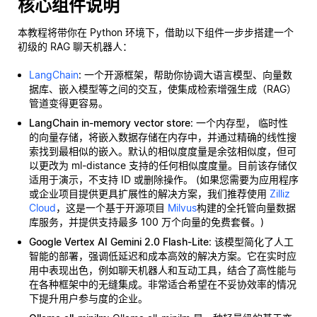
核心组件说明
本教程将带你在 Python 环境下，借助以下组件一步步搭建一个
初级的 RAG 聊天机器人：
LangChain
: 一个开源框架，帮助你协调大语言模型、向量数
据库、嵌入模型等之间的交互，使集成检索增强生成（RAG）
管道变得更容易。
LangChain in-memory vector store
: 一个内存型，
临时性
的向量存储，将嵌入数据存储在内存中，并通过精确的线性搜
索找到最相似的嵌入。默认的相似度度量是余弦相似度，但可
以更改为 ml-distance 支持的任何相似度度量。目前该存储仅
适用于演示，不支持 ID 或删除操作。 (如果您需要为应用程序
或企业项目提供更具扩展性的解决方案，我们推荐使用
Zilliz
Cloud
，这是一个基于开源项目
Milvus
构建的全托管向量数据
库服务，并提供支持最多 100 万个向量的免费套餐。)
Google Vertex AI Gemini 2.0 Flash-Lite
: 该模型简化了人工
智能的部署，强调低延迟和成本高效的解决方案。它在实时应
用中表现出色，例如聊天机器人和互动工具，结合了高性能与
在各种框架中的无缝集成。非常适合希望在不妥协效率的情况
下提升用户参与度的企业。