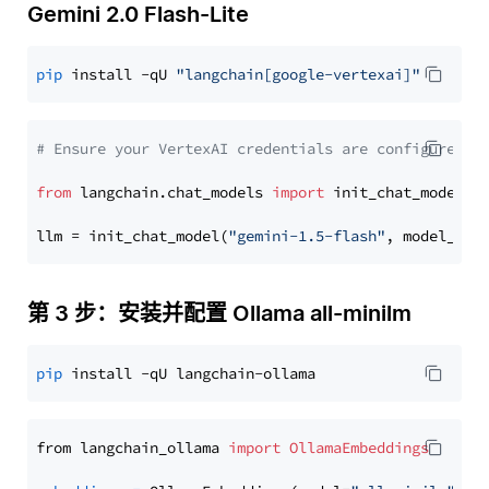
Gemini 2.0 Flash-Lite
pip
 install -qU 
"langchain[google-vertexai]"
# Ensure your VertexAI credentials are configured
from
 langchain.chat_models 
import
 init_chat_model

llm = init_chat_model(
"gemini-1.5-flash"
, model_pro
第 3 步：安装并配置 Ollama all-minilm
pip
from langchain_ollama 
import
OllamaEmbeddings