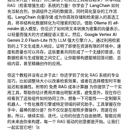
RAG（检索增强生成）系统的力量！你学会了
LangChain
如何
充当粘合剂，协调组件之间的数据流，同时简化复杂的工作流
程。
LangChain 向量存储
成为你高效存储和检索嵌入的首选工
具，将非结构化数据转化为可搜索的知识。借助
Ollama 的 all-
minilm
嵌入模型，你见识了如何将文本转换为密集的向量表示，
以轻量而强大的方式捕捉语义意义。然后，
Google Vertex AI
Gemini 2.0 Flash-Lite
作为 LLM 强大引擎介入，通过利用检索
到的上下文生成类人响应，证明了即使在资源有限的环境中，速
度和质量也可以共存。这些要素共同形成了一个无缝的管道，在
数据检索与生成智能之间交汇，让你能够构建能够回答问题、总
结内容，甚至精确创作的应用。
但这个教程并没有止步于此！你还学到了优化 RAG 系统的专业
技巧，比如调整块大小以改善检索效果，或者在选择模型时平衡
延迟和准确性。附带的
免费 RAG 成本计算器
为你提供了一个实
用工具，帮助你估计费用并做出明智决策，避免意外。现在你已
经看到了这些组件如何协同工作，想象一下可能性——定制聊天
机器人、个性化推荐引擎或特定领域的研究助手。工具掌握在你
手中，最棒的部分是？你不仅仅是在按照步骤操作，而是在创
新。所以，继续实验、迭代，让你的创造力自由驰骋。智能应用
的未来由你来构建，每一个 RAG 驱动的创意都是开始。让我们
一起实现它吧！🚀