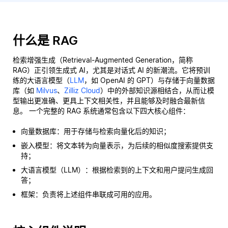
什么是 RAG
检索增强生成（Retrieval-Augmented Generation，简称
RAG）正引领生成式 AI，尤其是对话式 AI 的新潮流。它将预训
练的大语言模型（
LLM
，如 OpenAI 的 GPT）与存储于向量数据
库（如
Milvus
、
Zilliz Cloud
）中的外部知识源相结合，从而让模
型输出更准确、更具上下文相关性，并且能够及时融合最新信
息。 一个完整的 RAG 系统通常包含以下四大核心组件：
向量数据库：用于存储与检索向量化后的知识；
嵌入模型：将文本转为向量表示，为后续的相似度搜索提供支
持；
大语言模型（LLM）：根据检索到的上下文和用户提问生成回
答；
框架：负责将上述组件串联成可用的应用。