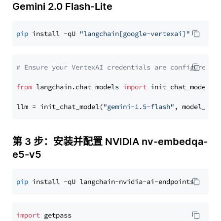
Gemini 2.0 Flash-Lite
pip
 install -qU 
"langchain[google-vertexai]"
# Ensure your VertexAI credentials are configured
from
 langchain.chat_models 
import
 init_chat_model

llm = init_chat_model(
"gemini-1.5-flash"
, model_pro
第 3 步：安装并配置 NVIDIA nv-embedqa-
e5-v5
pip
import