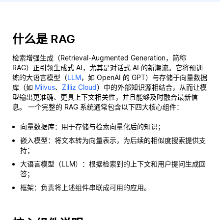
什么是 RAG
检索增强生成（Retrieval-Augmented Generation，简称
RAG）正引领生成式 AI，尤其是对话式 AI 的新潮流。它将预训
练的大语言模型（
LLM
，如 OpenAI 的 GPT）与存储于向量数据
库（如
Milvus
、
Zilliz Cloud
）中的外部知识源相结合，从而让模
型输出更准确、更具上下文相关性，并且能够及时融合最新信
息。 一个完整的 RAG 系统通常包含以下四大核心组件：
向量数据库：用于存储与检索向量化后的知识；
嵌入模型：将文本转为向量表示，为后续的相似度搜索提供支
持；
大语言模型（LLM）：根据检索到的上下文和用户提问生成回
答；
框架：负责将上述组件串联成可用的应用。