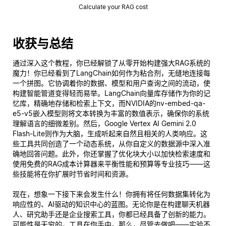
Calculate your RAG cost
收获与总结
通过深入这个教程，你已经解锁了从零开始构建强大RAG系统的
魔力！你已经看到了LangChain如何作为粘合剂，无缝地连接每
一个拼图。它协调着你的数据、模型和用户查询之间的流动，使
构建智能管道变得轻而易举。LangChain向量库存储作为你的记
忆库，精确地存储和检索上下文，而NVIDIA的nv-embed-qa-
e5-v5嵌入模型则将文本转换为丰富的数值表示，确保你的系统
理解语言的细微差别。然后，Google Vertex AI Gemini 2.0
Flash-Lite则作为大脑，生成听起来自然且相关的人类响应。这
些工具共同创造了一个动态系统，从你自定义的数据源中深入准
确地回答问题。此外，你还掌握了优化块大小以加快检索速度和
使用免费的RAG成本计算器来平衡性能和预算等专业技巧——这
些技能将在你扩展时节省时间和资源。
现在，想象一下接下来会发生什么！你拥有将任何数据集转化为
响应性的、AI驱动的知识中心的蓝图。无论你是在构建聊天机器
人、研究助手还是企业搜索工具，你都已经具备了创新的能力。
可能性是无穷的，工具在你手中。那么，尽管去做吧——实验不