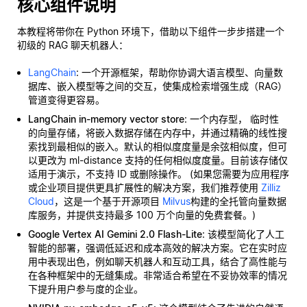
核心组件说明
本教程将带你在 Python 环境下，借助以下组件一步步搭建一个
初级的 RAG 聊天机器人：
LangChain
: 一个开源框架，帮助你协调大语言模型、向量数
据库、嵌入模型等之间的交互，使集成检索增强生成（RAG）
管道变得更容易。
LangChain in-memory vector store
: 一个内存型，
临时性
的向量存储，将嵌入数据存储在内存中，并通过精确的线性搜
索找到最相似的嵌入。默认的相似度度量是余弦相似度，但可
以更改为 ml-distance 支持的任何相似度度量。目前该存储仅
适用于演示，不支持 ID 或删除操作。 (如果您需要为应用程序
或企业项目提供更具扩展性的解决方案，我们推荐使用
Zilliz
Cloud
，这是一个基于开源项目
Milvus
构建的全托管向量数据
库服务，并提供支持最多 100 万个向量的免费套餐。)
Google Vertex AI Gemini 2.0 Flash-Lite
: 该模型简化了人工
智能的部署，强调低延迟和成本高效的解决方案。它在实时应
用中表现出色，例如聊天机器人和互动工具，结合了高性能与
在各种框架中的无缝集成。非常适合希望在不妥协效率的情况
下提升用户参与度的企业。