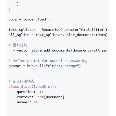
    ),

)

docs = loader.load()

text_splitter = RecursiveCharacterTextSplitter(chun
all_splits = text_splitter.split_documents(docs)

# 索引分块
_ = vector_store.add_documents(documents=all_splits)
# Define prompt for question-answering
prompt = hub.pull(
"rlm/rag-prompt"
)

# 定义应用状态
class
State
(
TypedDict
):

    question: 
str
    context: 
List
[Document]

    answer: 
str