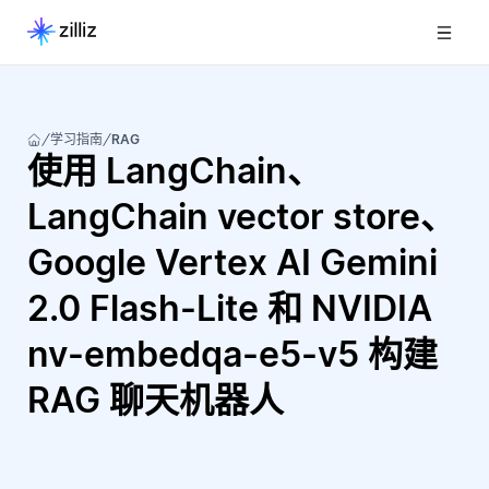
学习指南
RAG
使用 LangChain、
LangChain vector store、
Google Vertex AI Gemini
2.0 Flash-Lite 和 NVIDIA
nv-embedqa-e5-v5 构建
RAG 聊天机器人