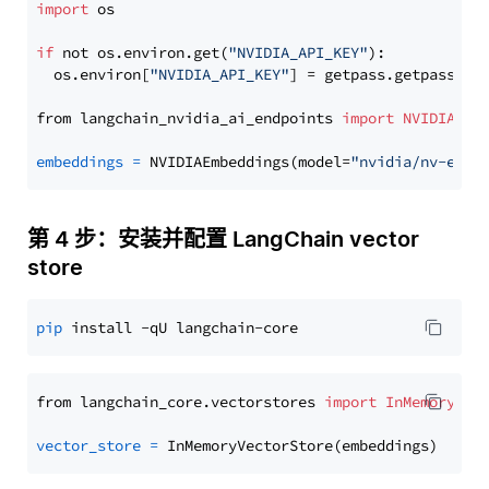
import
 os

if
 not os.environ.get(
"NVIDIA_API_KEY"
):

  os.environ[
"NVIDIA_API_KEY"
] = getpass.getpass(
"E
from langchain_nvidia_ai_endpoints 
import
NVIDIAEmb
embeddings
=
 NVIDIAEmbeddings(model=
"nvidia/nv-embe
第 4 步：安装并配置 LangChain vector
store
pip
from langchain_core.vectorstores 
import
InMemoryVec
vector_store
=