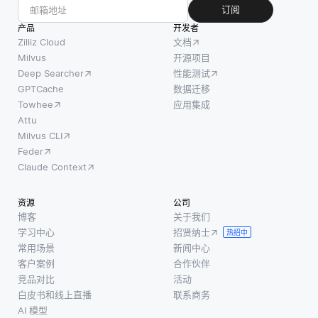
订阅
产品
开发者
Zilliz Cloud
文档
Milvus
开源项目
Deep Searcher
性能测试
GPTCache
数据迁移
Towhee
应用集成
Attu
Milvus CLI
Feder
Claude Context
资源
公司
博客
关于我们
学习中心
招贤纳士
热招中
常用场景
新闻中心
客户案例
合作伙伴
竞品对比
活动
白皮书和线上直播
联系商务
AI 模型