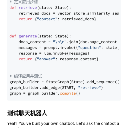
# 定义应用步骤
def
retrieve
(
state: State
):

    retrieved_docs = vector_store.similarity_search
return
 {
"context"
: retrieved_docs}

def
generate
(
state: State
):

    docs_content = 
"\n\n"
.join(doc.page_content 
for
    messages = prompt.invoke({
"question"
: state[
"qu
    response = llm.invoke(messages)

return
 {
"answer"
: response.content}

# 编译应用并测试
graph_builder = StateGraph(State).add_sequence([retr
graph_builder.add_edge(START, 
"retrieve"
)

graph = graph_builder.
compile
测试聊天机器人
Yeah! You've built your own chatbot. Let's ask the chatbot a