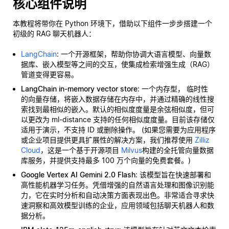
核心组件说明
本教程将带你在 Python 环境下，借助以下组件一步步搭建一个
初级的 RAG 聊天机器人：
LangChain
: 一个开源框架，帮助你协调大语言模型、向量数
据库、嵌入模型等之间的交互，使集成检索增强生成（RAG）
管道变得更容易。
LangChain in-memory vector store
: 一个内存型，
临时性
的向量存储，将嵌入数据存储在内存中，并通过精确的线性搜
索找到最相似的嵌入。默认的相似度度量是余弦相似度，但可
以更改为 ml-distance 支持的任何相似度度量。目前该存储仅
适用于演示，不支持 ID 或删除操作。 (如果您需要为应用程序
或企业项目提供更具扩展性的解决方案，我们推荐使用
Zilliz
Cloud
，这是一个基于开源项目
Milvus
构建的全托管向量数据
库服务，并提供支持最多 100 万个向量的免费套餐。)
Google Vertex AI Gemini 2.0 Flash
: 该模型旨在快速部署和
高性能机器学习任务。凭借增强的自然语言处理和图像识别能
力，它在实时分析和自动决策方面表现出色。非常适合寻求快
速洞察和高效模型训练的企业，应用领域包括聊天机器人和数
据分析。