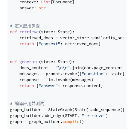
    context: 
List
[Document]

    answer: 
str
# 定义应用步骤
def
retrieve
(
state: State
):

    retrieved_docs = vector_store.similarity_search
return
 {
"context"
: retrieved_docs}

def
generate
(
state: State
):

    docs_content = 
"\n\n"
.join(doc.page_content 
for
    messages = prompt.invoke({
"question"
: state[
"qu
    response = llm.invoke(messages)

return
 {
"answer"
: response.content}

# 编译应用并测试
graph_builder = StateGraph(State).add_sequence([retr
graph_builder.add_edge(START, 
"retrieve"
)

graph = graph_builder.
compile