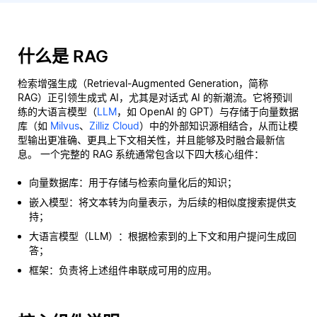
什么是 RAG
检索增强生成（Retrieval-Augmented Generation，简称
RAG）正引领生成式 AI，尤其是对话式 AI 的新潮流。它将预训
练的大语言模型（
LLM
，如 OpenAI 的 GPT）与存储于向量数据
库（如
Milvus
、
Zilliz Cloud
）中的外部知识源相结合，从而让模
型输出更准确、更具上下文相关性，并且能够及时融合最新信
息。 一个完整的 RAG 系统通常包含以下四大核心组件：
向量数据库：用于存储与检索向量化后的知识；
嵌入模型：将文本转为向量表示，为后续的相似度搜索提供支
持；
大语言模型（LLM）：根据检索到的上下文和用户提问生成回
答；
框架：负责将上述组件串联成可用的应用。