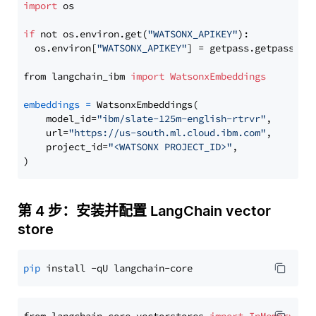
import
 os

if
 not os.environ.get(
"WATSONX_APIKEY"
):

  os.environ[
"WATSONX_APIKEY"
] = getpass.getpass(
"E
from langchain_ibm 
import
WatsonxEmbeddings
embeddings
=
 WatsonxEmbeddings(

    model_id=
"ibm/slate-125m-english-rtrvr"
,

    url=
"https://us-south.ml.cloud.ibm.com"
,

    project_id=
"<WATSONX PROJECT_ID>"
,

第 4 步：安装并配置 LangChain vector
store
pip