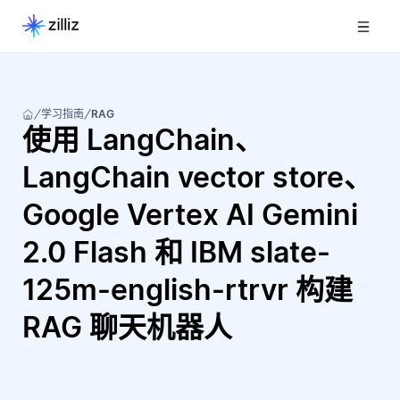
学习指南
RAG
使用 LangChain、
LangChain vector store、
Google Vertex AI Gemini
2.0 Flash 和 IBM slate-
125m-english-rtrvr 构建
RAG 聊天机器人