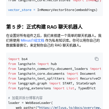
from langchain_core.vectorstores 
import
InMemoryVec
vector_store
=
第 5 步：正式构建 RAG 聊天机器人
在设置好所有组件之后，我们来搭建一个简单的聊天机器人。我
们将使用
Milvus介绍文档
作为私有知识库。你可以用你自己的
数据集替换它，来定制你自己的 RAG 聊天机器人。
import
from
 langchain 
import
from
 langchain_community.document_loaders 
import
from
 langchain_core.documents 
import
from
 langchain_text_splitters 
import
from
 langgraph.graph 
import
from
 typing_extensions 
import
List
, TypedDict

# 加载并拆分博客内容
loader = WebBaseLoader(

    web_paths=(
"https://milvus.io/docs/overview.md"
,