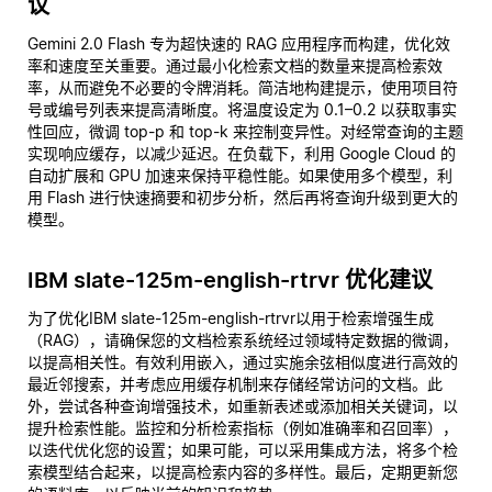
议
Gemini 2.0 Flash 专为超快速的 RAG 应用程序而构建，优化效
率和速度至关重要。通过最小化检索文档的数量来提高检索效
率，从而避免不必要的令牌消耗。简洁地构建提示，使用项目符
号或编号列表来提高清晰度。将温度设定为 0.1–0.2 以获取事实
性回应，微调 top-p 和 top-k 来控制变异性。对经常查询的主题
实现响应缓存，以减少延迟。在负载下，利用 Google Cloud 的
自动扩展和 GPU 加速来保持平稳性能。如果使用多个模型，利
用 Flash 进行快速摘要和初步分析，然后再将查询升级到更大的
模型。
IBM slate-125m-english-rtrvr 优化建议
为了优化IBM slate-125m-english-rtrvr以用于检索增强生成
（RAG），请确保您的文档检索系统经过领域特定数据的微调，
以提高相关性。有效利用嵌入，通过实施余弦相似度进行高效的
最近邻搜索，并考虑应用缓存机制来存储经常访问的文档。此
外，尝试各种查询增强技术，如重新表述或添加相关关键词，以
提升检索性能。监控和分析检索指标（例如准确率和召回率），
以迭代优化您的设置；如果可能，可以采用集成方法，将多个检
索模型结合起来，以提高检索内容的多样性。最后，定期更新您