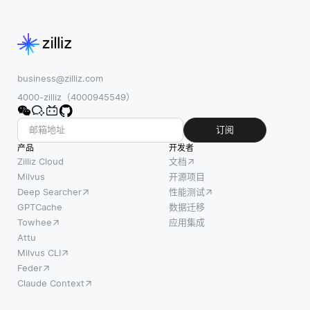
business@zilliz.com
4000-zilliz（4000945549）
订阅
产品
开发者
Zilliz Cloud
文档
Milvus
开源项目
Deep Searcher
性能测试
GPTCache
数据迁移
Towhee
应用集成
Attu
Milvus CLI
Feder
Claude Context