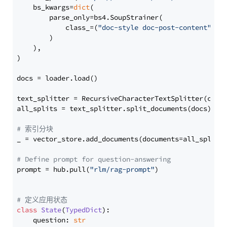
    bs_kwargs=
dict
(

        parse_only=bs4.SoupStrainer(

            class_=(
"doc-style doc-post-content"
)

        )

    ),

)

docs = loader.load()

text_splitter = RecursiveCharacterTextSplitter(chun
all_splits = text_splitter.split_documents(docs)

# 索引分块
_ = vector_store.add_documents(documents=all_splits)
# Define prompt for question-answering
prompt = hub.pull(
"rlm/rag-prompt"
)

# 定义应用状态
class
State
(
TypedDict
):

    question: 
str