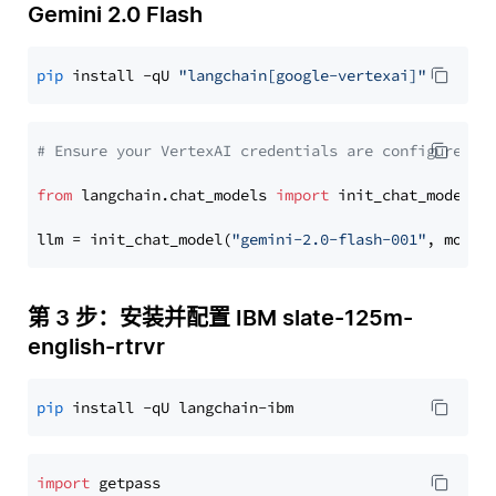
Gemini 2.0 Flash
pip
 install -qU 
"langchain[google-vertexai]"
# Ensure your VertexAI credentials are configured
from
 langchain.chat_models 
import
 init_chat_model

llm = init_chat_model(
"gemini-2.0-flash-001"
, model
第 3 步：安装并配置 IBM slate-125m-
english-rtrvr
pip
import