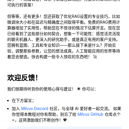
可执行的答案！
但等等，还有更多！您还获取了优化RAG设置的专业技巧，比如
微调块大小和在延迟与精确度之间取得平衡。免费的RAG费用计
算器增加了实用性，帮助您在不惊讶的情况下估算开支。现在您
已经看到了这些部分如何契合，想象一下可能性：感觉活灵活现
的聊天机器人、更深入的研究助手，或是
真正
有用的客户支持。
您拥有蓝图、工具和专业知识——那么接下来是什么？开始实
验，调整那些参数，让您的想法成真。人工智能应用的世界等待
着您去塑造。快去构建一些令人惊叹的东西吧！ 🚀
欢迎反馈！
我们很期待听到你的使用心得与建议！ 🌟 你可以：
在下方留言；
加入
Milvus Discord
社区，与全球 AI 爱好者一起交流。 如果
你觉得本教程对你有帮助，别忘了给
Milvus GitHub
仓库点个
⭐，这将激励我们不断创作！💖