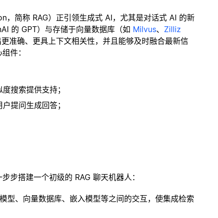
ration，简称 RAG）正引领生成式 AI，尤其是对话式 AI 的新
enAI 的 GPT）与存储于向量数据库（如
Milvus
、
Zilliz
出更准确、更具上下文相关性，并且能够及时融合最新信
心组件：
；
似度搜索提供支持；
用户提问生成回答；
一步步搭建一个初级的 RAG 聊天机器人：
言模型、向量数据库、嵌入模型等之间的交互，使集成检索