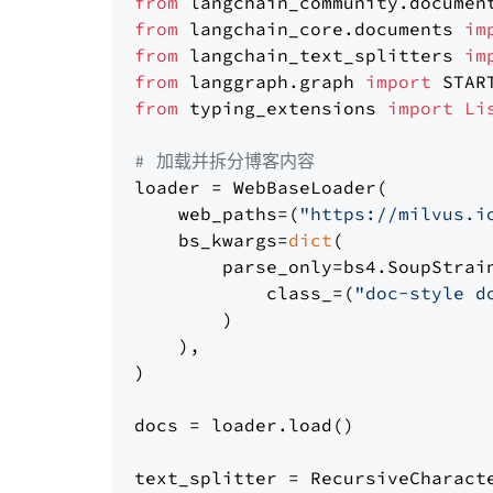
from
 langchain_community.documen
from
 langchain_core.documents 
im
from
 langchain_text_splitters 
im
from
 langgraph.graph 
import
from
 typing_extensions 
import
Li
# 加载并拆分博客内容
loader = WebBaseLoader(

    web_paths=(
"https://milvus.i
    bs_kwargs=
dict
(

        parse_only=bs4.SoupStrain
            class_=(
"doc-style d
        )

    ),

)

docs = loader.load()

text_splitter = RecursiveCharact