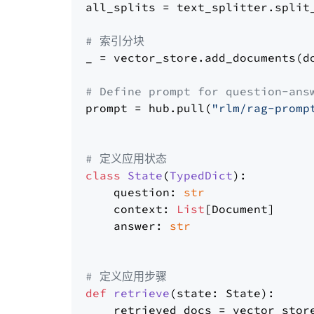
all_splits = text_splitter.split_
# 索引分块
_ = vector_store.add_documents(do
# Define prompt for question-ans
prompt = hub.pull(
"rlm/rag-promp
# 定义应用状态
class
State
(
TypedDict
):

    question: 
str
    context: 
List
[Document]

    answer: 
str
# 定义应用步骤
def
retrieve
(
state: State
):

    retrieved_docs = vector_stor