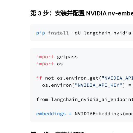
第 3 步：安装并配置 NVIDIA nv-embe
pip
import
import
 os

if
 not os.environ.get(
"NVIDIA_AP
  os.environ[
"NVIDIA_API_KEY"
] =
from langchain_nvidia_ai_endpoin
embeddings
=
 NVIDIAEmbeddings(mo