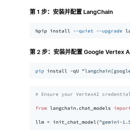
第 1 步：安装并配置 LangChain
%pip install 
--quiet
--upgrade
 l
第 2 步：安装并配置 Google Vertex AI G
pip
 install -qU 
"langchain[googl
# Ensure your VertexAI credentia
from
 langchain.chat_models 
impor
llm = init_chat_model(
"gemini-1.