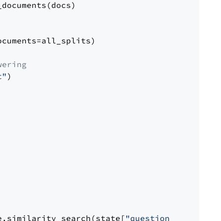
documents(docs)

cuments=all_splits)

wering
t"
)

e.similarity_search(state[
"question"
])
