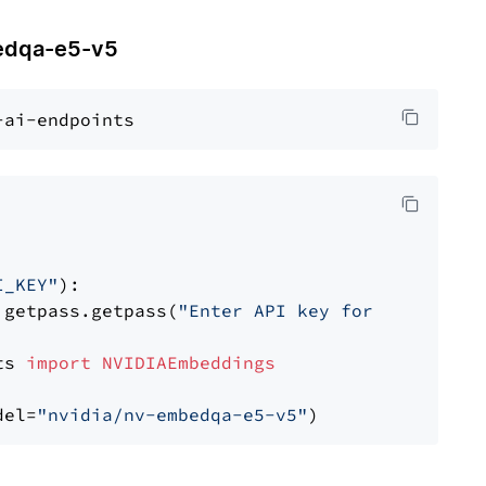
dqa-e5-v5
I_KEY"
):

 getpass.getpass(
"Enter API key for NVIDIA: "
ts 
import
NVIDIAEmbeddings
del=
"nvidia/nv-embedqa-e5-v5"