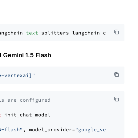
angchain-
text
emini 1.5 Flash
e-vertexai]"
ls are configured
t
 init_chat_model

5-flash"
, model_provider=
"google_vertexai"