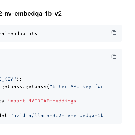
-nv-embedqa-1b-v2
I_KEY"
):

 getpass.getpass(
"Enter API key for NVIDIA: "
ts 
import
NVIDIAEmbeddings
del=
"nvidia/llama-3.2-nv-embedqa-1b-v2"