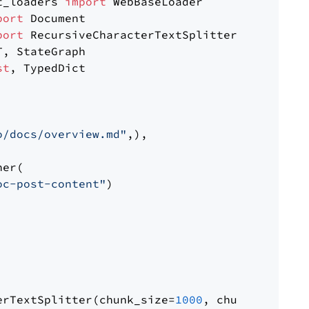
t_loaders 
import
port
port
st
, TypedDict

o/docs/overview.md"
,),

er(

oc-post-content"
)

erTextSplitter(chunk_size=
1000
, chunk_overlap