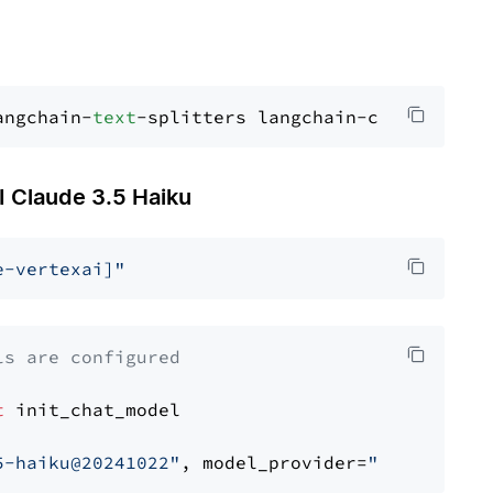
angchain-
text
Claude 3.5 Haiku
e-vertexai]"
ls are configured
t
 init_chat_model

5-haiku@20241022"
, model_provider=
"google_ver