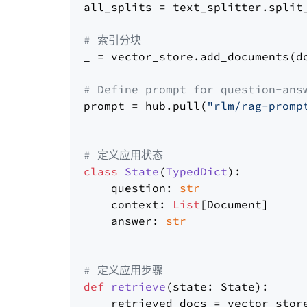
all_splits = text_splitter.split_
# 索引分块
_ = vector_store.add_documents(do
# Define prompt for question-ans
prompt = hub.pull(
"rlm/rag-promp
# 定义应用状态
class
State
(
TypedDict
):

    question: 
str
    context: 
List
[Document]

    answer: 
str
# 定义应用步骤
def
retrieve
(
state: State
):

    retrieved_docs = vector_stor