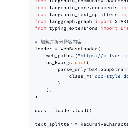
from
 langchain_community.documen
from
 langchain_core.documents 
im
from
 langchain_text_splitters 
im
from
 langgraph.graph 
import
from
 typing_extensions 
import
Li
# 加载并拆分博客内容
loader = WebBaseLoader(

    web_paths=(
"https://milvus.i
    bs_kwargs=
dict
(

        parse_only=bs4.SoupStrain
            class_=(
"doc-style d
        )

    ),

)

docs = loader.load()

text_splitter = RecursiveCharact