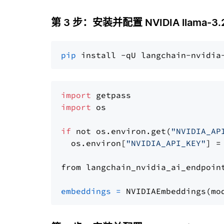
第 3 步：安装并配置 NVIDIA llama-3.2
pip
import
import
 os

if
 not os.environ.get(
"NVIDIA_AP
  os.environ[
"NVIDIA_API_KEY"
] =
from langchain_nvidia_ai_endpoin
embeddings
=
 NVIDIAEmbeddings(mo