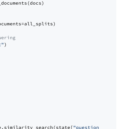
documents(docs)

cuments=all_splits)

wering
t"
)

e.similarity_search(state[
"question"
])
