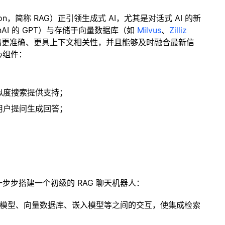
ration，简称 RAG）正引领生成式 AI，尤其是对话式 AI 的新
enAI 的 GPT）与存储于向量数据库（如
Milvus
、
Zilliz
出更准确、更具上下文相关性，并且能够及时融合最新信
心组件：
；
似度搜索提供支持；
用户提问生成回答；
一步步搭建一个初级的 RAG 聊天机器人：
言模型、向量数据库、嵌入模型等之间的交互，使集成检索