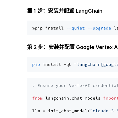
第 1 步：安装并配置 LangChain
%pip install 
--quiet
--upgrade
 l
第 2 步：安装并配置 Google Vertex AI 
pip
 install -qU 
"langchain[googl
# Ensure your VertexAI credentia
from
 langchain.chat_models 
impor
llm = init_chat_model(
"claude-3-