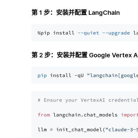
第 1 步：安装并配置 LangChain
%pip install 
--quiet
--upgrade
 l
第 2 步：安装并配置 Google Vertex AI 
pip
 install -qU 
"langchain[googl
# Ensure your VertexAI credentia
from
 langchain.chat_models 
impor
llm = init_chat_model(
"claude-3-