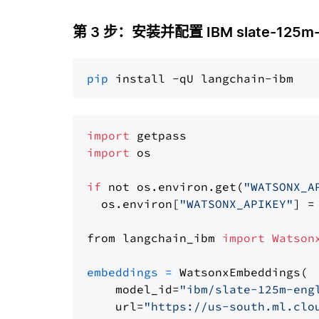
第 3 步：安装并配置 IBM slate-125m-en
pip
import
import
 os

if
 not os.environ.get(
"WATSONX_A
  os.environ[
"WATSONX_APIKEY"
] =
from langchain_ibm 
import
Watson
embeddings
=
 WatsonxEmbeddings(

    model_id=
"ibm/slate-125m-eng
    url=
"https://us-south.ml.clo