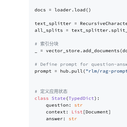
docs = loader.load()

text_splitter = RecursiveCharact
all_splits = text_splitter.split_
# 索引分块
_ = vector_store.add_documents(do
# Define prompt for question-ans
prompt = hub.pull(
"rlm/rag-promp
# 定义应用状态
class
State
(
TypedDict
):

    question: 
str
    context: 
List
[Document]

    answer: 
str