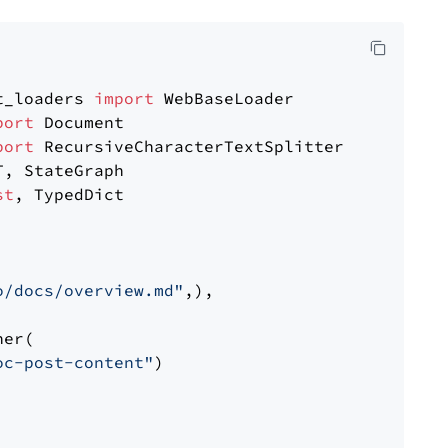
t_loaders 
import
port
port
st
, TypedDict

o/docs/overview.md"
,),

er(

oc-post-content"
)
