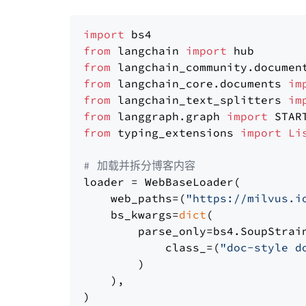
import
from
 langchain 
import
from
 langchain_community.documen
from
 langchain_core.documents 
im
from
 langchain_text_splitters 
im
from
 langgraph.graph 
import
from
 typing_extensions 
import
Li
# 加载并拆分博客内容
loader = WebBaseLoader(

    web_paths=(
"https://milvus.i
    bs_kwargs=
dict
(

        parse_only=bs4.SoupStrain
            class_=(
"doc-style d
        )

    ),

)
