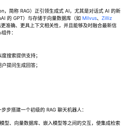
ration，简称 RAG）正引领生成式 AI，尤其是对话式 AI 的新
enAI 的 GPT）与存储于向量数据库（如
Milvus
、
Zilliz
出更准确、更具上下文相关性，并且能够及时融合最新信
心组件：
；
似度搜索提供支持；
用户提问生成回答；
一步步搭建一个初级的 RAG 聊天机器人：
言模型、向量数据库、嵌入模型等之间的交互，使集成检索