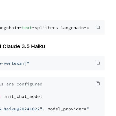
angchain-
text
Claude 3.5 Haiku
e-vertexai]"
ls are configured
t
 init_chat_model

5-haiku@20241022"
, model_provider=
"google_ver