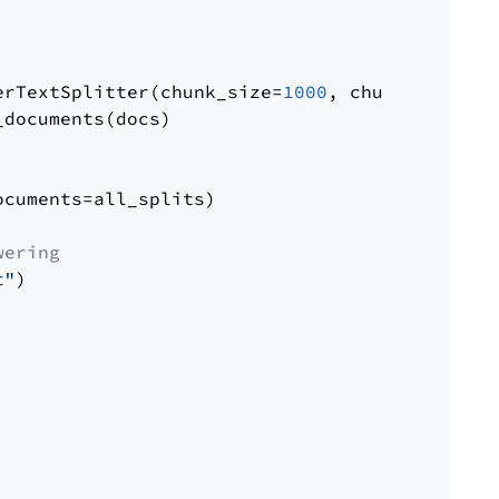
erTextSplitter(chunk_size=
1000
, chunk_overlap
documents(docs)

cuments=all_splits)

wering
t"
)
