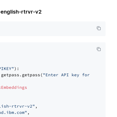
glish-rtrvr-v2
PIKEY"
):

 getpass.getpass(
"Enter API key for IBM watso
xEmbeddings
lish-rtrvr-v2"
,

ud.ibm.com"
,
