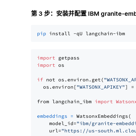
第 3 步：安装并配置 IBM granite-embed
pip
import
import
 os

if
 not os.environ.get(
"WATSONX_A
  os.environ[
"WATSONX_APIKEY"
] =
from langchain_ibm 
import
Watson
embeddings
=
 WatsonxEmbeddings(

    model_id=
"ibm/granite-embedd
    url=
"https://us-south.ml.clo