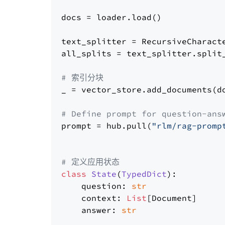
docs = loader.load()

text_splitter = RecursiveCharact
all_splits = text_splitter.split_
# 索引分块
_ = vector_store.add_documents(do
# Define prompt for question-ans
prompt = hub.pull(
"rlm/rag-promp
# 定义应用状态
class
State
(
TypedDict
):

    question: 
str
    context: 
List
[Document]

    answer: 
str