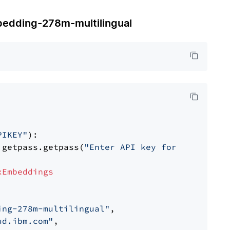
ding-278m-multilingual
PIKEY"
):

 getpass.getpass(
"Enter API key for IBM watso
xEmbeddings
ing-278m-multilingual"
,

ud.ibm.com"
,
