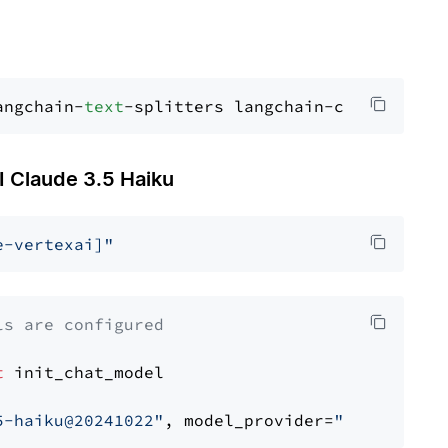
angchain-
text
Claude 3.5 Haiku
e-vertexai]"
ls are configured
t
 init_chat_model

5-haiku@20241022"
, model_provider=
"google_ver