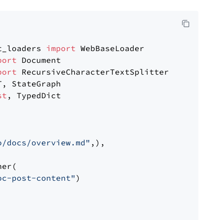
t_loaders 
import
port
port
st
, TypedDict

o/docs/overview.md"
,),

er(

oc-post-content"
)
