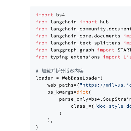
import
from
 langchain 
import
from
 langchain_community.documen
from
 langchain_core.documents 
im
from
 langchain_text_splitters 
im
from
 langgraph.graph 
import
from
 typing_extensions 
import
Li
# 加载并拆分博客内容
loader = WebBaseLoader(

    web_paths=(
"https://milvus.i
    bs_kwargs=
dict
(

        parse_only=bs4.SoupStrain
            class_=(
"doc-style d
        )

    ),

)
