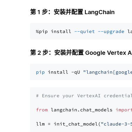
第 1 步：安装并配置 LangChain
%pip install 
--quiet
--upgrade
 l
第 2 步：安装并配置 Google Vertex AI 
pip
 install -qU 
"langchain[googl
# Ensure your VertexAI credentia
from
 langchain.chat_models 
impor
llm = init_chat_model(
"claude-3-