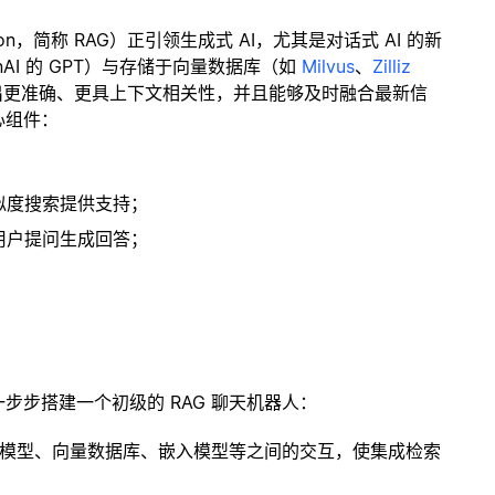
ration，简称 RAG）正引领生成式 AI，尤其是对话式 AI 的新
enAI 的 GPT）与存储于向量数据库（如
Milvus
、
Zilliz
出更准确、更具上下文相关性，并且能够及时融合最新信
心组件：
；
似度搜索提供支持；
用户提问生成回答；
一步步搭建一个初级的 RAG 聊天机器人：
言模型、向量数据库、嵌入模型等之间的交互，使集成检索