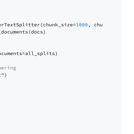
erTextSplitter(chunk_size=
1000
, chunk_overlap
documents(docs)

cuments=all_splits)

wering
t"
)
