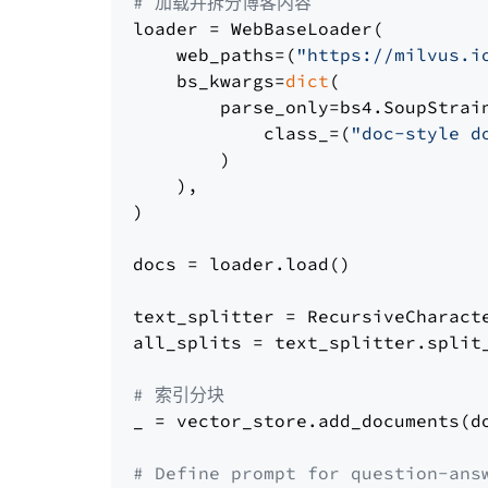
# 加载并拆分博客内容
loader = WebBaseLoader(

    web_paths=(
"https://milvus.i
    bs_kwargs=
dict
(

        parse_only=bs4.SoupStrain
            class_=(
"doc-style d
        )

    ),

)

docs = loader.load()

text_splitter = RecursiveCharact
all_splits = text_splitter.split_
# 索引分块
_ = vector_store.add_documents(do
# Define prompt for question-ans