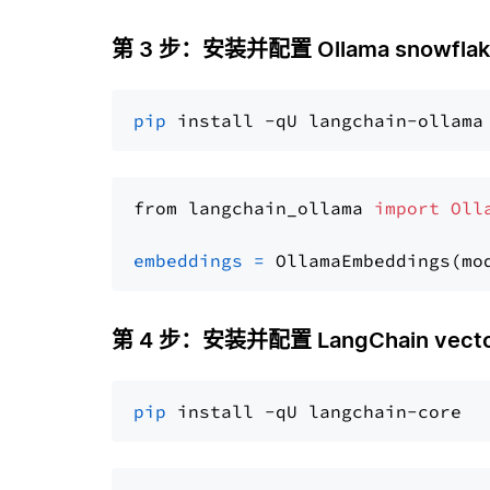
第 3 步：安装并配置 Ollama snowflake
pip
from langchain_ollama 
import
Oll
embeddings
=
 OllamaEmbeddings(mo
第 4 步：安装并配置 LangChain vector
pip