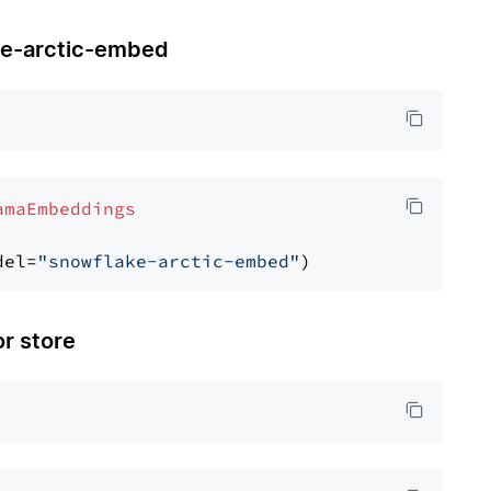
-arctic-embed
amaEmbeddings
del=
"snowflake-arctic-embed"
 store