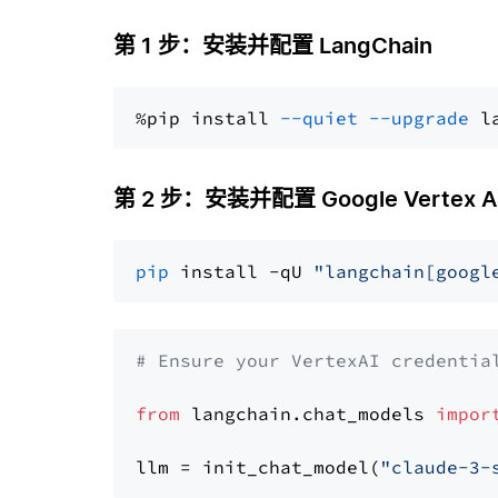
第 1 步：安装并配置 LangChain
%pip install 
--quiet
--upgrade
 l
第 2 步：安装并配置 Google Vertex AI 
pip
 install -qU 
"langchain[googl
# Ensure your VertexAI credentia
from
 langchain.chat_models 
impor
llm = init_chat_model(
"claude-3-