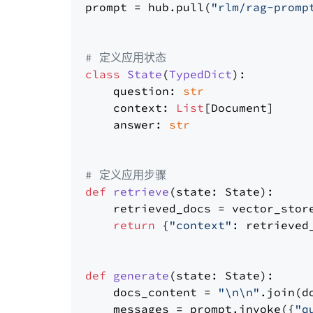
prompt = hub.pull(
"rlm/rag-promp
# 定义应用状态
class
State
(
TypedDict
):

    question: 
str
    context: 
List
[Document]

    answer: 
str
# 定义应用步骤
def
retrieve
(
state: State
):

    retrieved_docs = vector_stor
return
 {
"context"
: retrieved_
def
generate
(
state: State
):

    docs_content = 
"\n\n"
.join(d
    messages = prompt.invoke({
"q