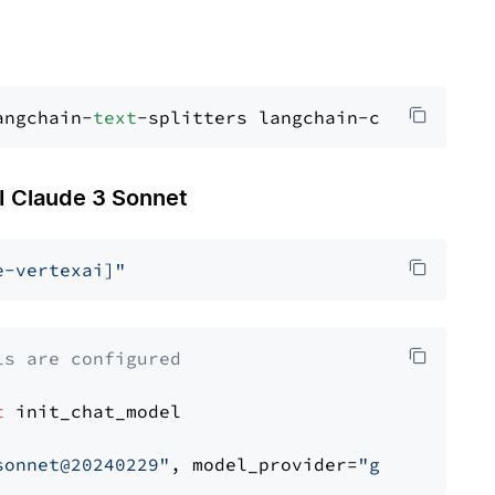
angchain-
text
Claude 3 Sonnet
e-vertexai]"
ls are configured
t
 init_chat_model

sonnet@20240229"
, model_provider=
"google_vert