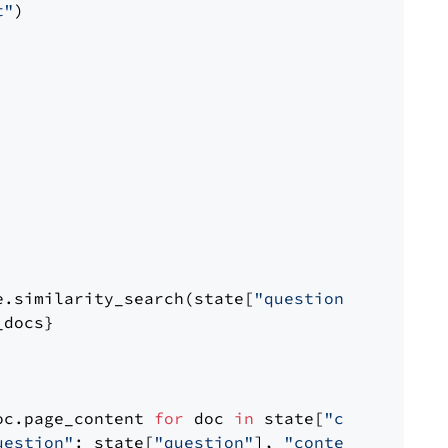
t"
)

e.similarity_search(state[
"question"
])

docs}

oc.page_content 
for
 doc 
in
 state[
"context"
])

uestion"
: state[
"question"
], 
"context"
: docs_