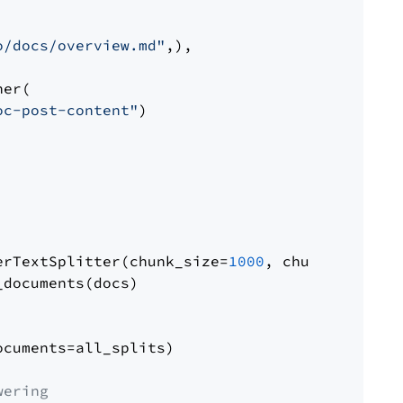
o/docs/overview.md"
,),

er(

oc-post-content"
)

erTextSplitter(chunk_size=
1000
, chunk_overlap
documents(docs)

cuments=all_splits)

wering