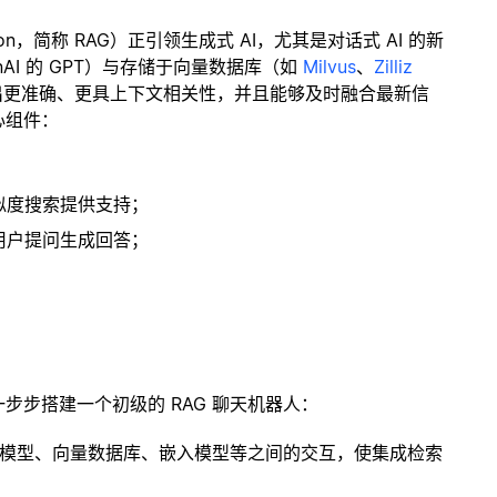
ration，简称 RAG）正引领生成式 AI，尤其是对话式 AI 的新
enAI 的 GPT）与存储于向量数据库（如
Milvus
、
Zilliz
出更准确、更具上下文相关性，并且能够及时融合最新信
心组件：
；
似度搜索提供支持；
用户提问生成回答；
一步步搭建一个初级的 RAG 聊天机器人：
言模型、向量数据库、嵌入模型等之间的交互，使集成检索