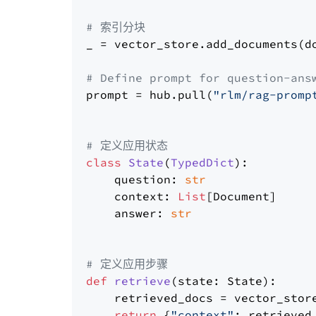
# 索引分块
_ = vector_store.add_documents(do
# Define prompt for question-ans
prompt = hub.pull(
"rlm/rag-promp
# 定义应用状态
class
State
(
TypedDict
):

    question: 
str
    context: 
List
[Document]

    answer: 
str
# 定义应用步骤
def
retrieve
(
state: State
):

    retrieved_docs = vector_stor
return
 {
"context"
: retrieved_