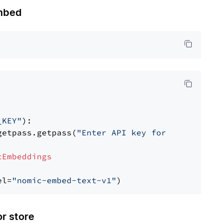
mbed
_KEY"
):

getpass.getpass(
"Enter API key for Nomic: "
)

cEmbeddings
el=
"nomic-embed-text-v1"
 store