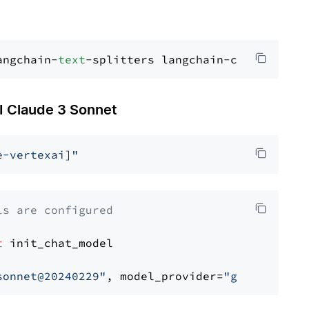
angchain-
text
Claude 3 Sonnet
e-vertexai]"
ls are configured
t
 init_chat_model

sonnet@20240229"
, model_provider=
"google_vert