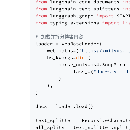
from
 langchain_core.documents 
im
from
 langchain_text_splitters 
im
from
 langgraph.graph 
import
from
 typing_extensions 
import
Li
# 加载并拆分博客内容
loader = WebBaseLoader(

    web_paths=(
"https://milvus.i
    bs_kwargs=
dict
(

        parse_only=bs4.SoupStrain
            class_=(
"doc-style d
        )

    ),

)

docs = loader.load()

text_splitter = RecursiveCharact
all_splits = text_splitter.split_