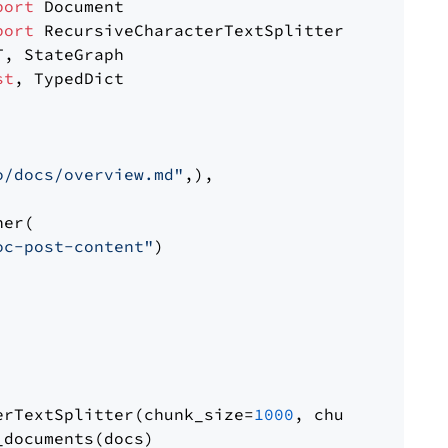
port
port
st
, TypedDict

o/docs/overview.md"
,),

er(

oc-post-content"
)

erTextSplitter(chunk_size=
1000
, chunk_overlap
documents(docs)
