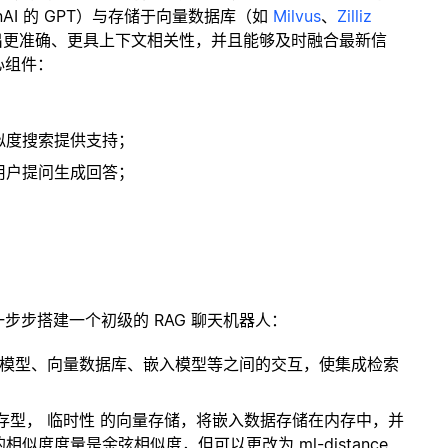
enAI 的 GPT）与存储于向量数据库（如
Milvus
、
Zilliz
出更准确、更具上下文相关性，并且能够及时融合最新信
心组件：
；
似度搜索提供支持；
用户提问生成回答；
一步步搭建一个初级的 RAG 聊天机器人：
言模型、向量数据库、嵌入模型等之间的交互，使集成检索
内存型，
临时性
的向量存储，将嵌入数据存储在内存中，并
度度量是余弦相似度，但可以更改为 ml-distance