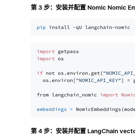
第 3 步：安装并配置 Nomic Nomic E
pip
import
import
 os

if
 not os.environ.get(
"NOMIC_API
  os.environ[
"NOMIC_API_KEY"
] = 
from langchain_nomic 
import
Nomi
embeddings
=
 NomicEmbeddings(mod
第 4 步：安装并配置 LangChain vector