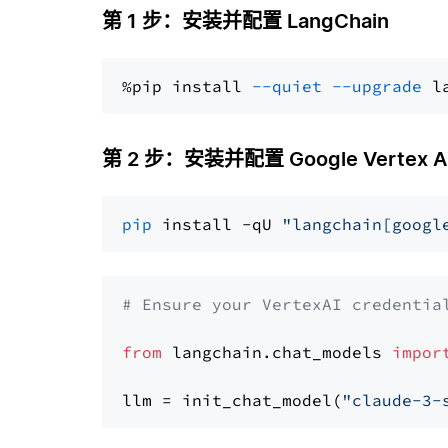
第 1 步：安装并配置 LangChain
%pip install 
--quiet
--upgrade
 l
第 2 步：安装并配置 Google Vertex AI 
pip
 install -qU 
"langchain[googl
# Ensure your VertexAI credentia
from
 langchain.chat_models 
impor
llm = init_chat_model(
"claude-3-