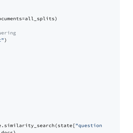
cuments=all_splits)

wering
t"
)

e.similarity_search(state[
"question"
])

docs}
