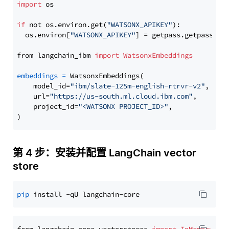
import
 os

if
 not os.environ.get(
"WATSONX_APIKEY"
):

  os.environ[
"WATSONX_APIKEY"
] = getpass.getpass(
"E
from langchain_ibm 
import
WatsonxEmbeddings
embeddings
=
 WatsonxEmbeddings(

    model_id=
"ibm/slate-125m-english-rtrvr-v2"
,

    url=
"https://us-south.ml.cloud.ibm.com"
,

    project_id=
"<WATSONX PROJECT_ID>"
,

第 4 步：安装并配置 LangChain vector
store
pip