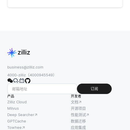
business@zilliz.com
4000-zilliz（4000945549）
订阅
产品
开发者
Zilliz Cloud
文档
Milvus
开源项目
Deep Searcher
性能测试
GPTCache
数据迁移
Towhee
应用集成