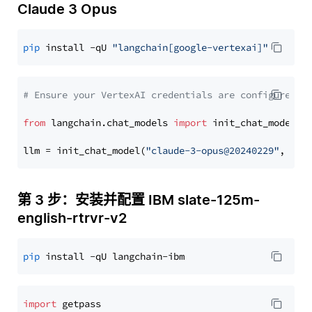
Claude 3 Opus
pip
 install -qU 
"langchain[google-vertexai]"
# Ensure your VertexAI credentials are configured
from
 langchain.chat_models 
import
 init_chat_model

llm = init_chat_model(
"claude-3-opus@20240229"
, mod
第 3 步：安装并配置 IBM slate-125m-
english-rtrvr-v2
pip
import