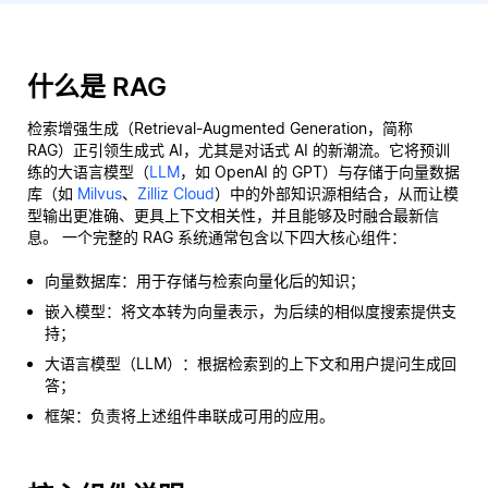
什么是 RAG
检索增强生成（Retrieval-Augmented Generation，简称
RAG）正引领生成式 AI，尤其是对话式 AI 的新潮流。它将预训
练的大语言模型（
LLM
，如 OpenAI 的 GPT）与存储于向量数据
库（如
Milvus
、
Zilliz Cloud
）中的外部知识源相结合，从而让模
型输出更准确、更具上下文相关性，并且能够及时融合最新信
息。 一个完整的 RAG 系统通常包含以下四大核心组件：
向量数据库：用于存储与检索向量化后的知识；
嵌入模型：将文本转为向量表示，为后续的相似度搜索提供支
持；
大语言模型（LLM）：根据检索到的上下文和用户提问生成回
答；
框架：负责将上述组件串联成可用的应用。