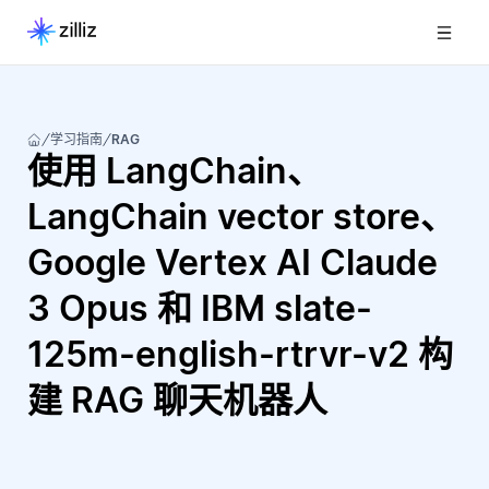
学习指南
RAG
使用 LangChain、
LangChain vector store、
Google Vertex AI Claude
3 Opus 和 IBM slate-
125m-english-rtrvr-v2 构
建 RAG 聊天机器人