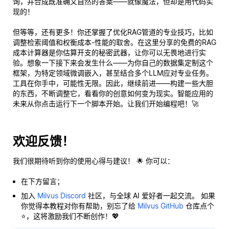
询，并合成既准确又自然的答案——就像魔法，但却是用代码实
现的！
但等等，还有更多！你还掌握了优化RAG管道的专业技巧，比如
调整检索阈值和权衡成本-性能的取舍。在这里分享的免费的RAG
成本计算器是你估算开支的秘密武器，让你可以无畏地进行实
验。想象一下接下来会发生什么——为你自己的数据集定制这个
框架，为特定领域微调嵌入，甚至结合多个LLM应对专业任务。
工具在你手中，可能性无限。因此，继续前进——构建一些大胆
的东西，不断调整它，看看你的创意如何变为现实。智能应用的
未来从你点击运行下一个脚本开始。让我们开始编程吧！🚀
欢迎反馈！
我们很期待听到你的使用心得与建议！ 🌟 你可以：
在下方留言；
加入
Milvus Discord
社区，与全球 AI 爱好者一起交流。 如果
你觉得本教程对你有帮助，别忘了给
Milvus GitHub
仓库点个
⭐，这将激励我们不断创作！💖