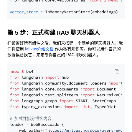
from langchain_core.vectorstores 
import
InMemoryVec
vector_store
=
第 5 步：正式构建 RAG 聊天机器人
在设置好所有组件之后，我们来搭建一个简单的聊天机器人。我
们将使用
Milvus介绍文档
作为私有知识库。你可以用你自己的
数据集替换它，来定制你自己的 RAG 聊天机器人。
import
from
 langchain 
import
from
 langchain_community.document_loaders 
import
from
 langchain_core.documents 
import
from
 langchain_text_splitters 
import
from
 langgraph.graph 
import
from
 typing_extensions 
import
List
, TypedDict

# 加载并拆分博客内容
loader = WebBaseLoader(

    web_paths=(
"https://milvus.io/docs/overview.md"
,