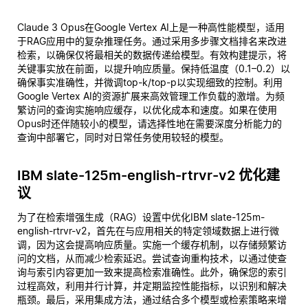
Claude 3 Opus在Google Vertex AI上是一种高性能模型，适用
于RAG应用中的复杂推理任务。通过采用多步骤文档排名来改进
检索，以确保仅将最相关的数据传递给模型。有效构建提示，将
关键事实放在前面，以提升响应质量。保持低温度（0.1–0.2）以
确保事实准确性，并微调top-k/top-p以实现细致的控制。利用
Google Vertex AI的资源扩展来高效管理工作负载的激增。为频
繁访问的查询实施响应缓存，以优化成本和速度。如果在使用
Opus时还伴随较小的模型，请选择性地在需要深度分析能力的
查询中部署它，同时对日常任务使用较轻的模型。
IBM slate-125m-english-rtrvr-v2 优化建
议
为了在检索增强生成（RAG）设置中优化IBM slate-125m-
english-rtrvr-v2，首先在与应用相关的特定领域数据上进行微
调，因为这会提高响应质量。实施一个缓存机制，以存储频繁访
问的文档，从而减少检索延迟。尝试查询重构技术，以通过使查
询与索引内容更加一致来提高检索准确性。此外，确保您的索引
过程高效，利用并行计算，并定期监控性能指标，以识别和解决
瓶颈。最后，采用集成方法，通过结合多个模型或检索策略来增