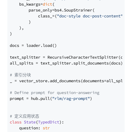
    bs_kwargs=
dict
(

        parse_only=bs4.SoupStrainer(

            class_=(
"doc-style doc-post-content"
)

        )

    ),

)

docs = loader.load()

text_splitter = RecursiveCharacterTextSplitter(chun
all_splits = text_splitter.split_documents(docs)

# 索引分块
_ = vector_store.add_documents(documents=all_splits)
# Define prompt for question-answering
prompt = hub.pull(
"rlm/rag-prompt"
)

# 定义应用状态
class
State
(
TypedDict
):

    question: 
str