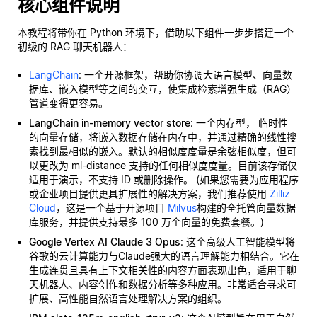
核心组件说明
本教程将带你在 Python 环境下，借助以下组件一步步搭建一个
初级的 RAG 聊天机器人：
LangChain
: 一个开源框架，帮助你协调大语言模型、向量数
据库、嵌入模型等之间的交互，使集成检索增强生成（RAG）
管道变得更容易。
LangChain in-memory vector store
: 一个内存型，
临时性
的向量存储，将嵌入数据存储在内存中，并通过精确的线性搜
索找到最相似的嵌入。默认的相似度度量是余弦相似度，但可
以更改为 ml-distance 支持的任何相似度度量。目前该存储仅
适用于演示，不支持 ID 或删除操作。 (如果您需要为应用程序
或企业项目提供更具扩展性的解决方案，我们推荐使用
Zilliz
Cloud
，这是一个基于开源项目
Milvus
构建的全托管向量数据
库服务，并提供支持最多 100 万个向量的免费套餐。)
Google Vertex AI Claude 3 Opus
: 这个高级人工智能模型将
谷歌的云计算能力与Claude强大的语言理解能力相结合。它在
生成连贯且具有上下文相关性的内容方面表现出色，适用于聊
天机器人、内容创作和数据分析等多种应用。非常适合寻求可
扩展、高性能自然语言处理解决方案的组织。