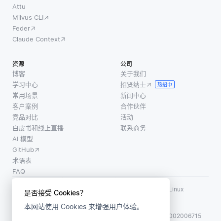
Attu
Milvus CLI
Feder
Claude Context
资源
公司
博客
关于我们
学习中心
招贤纳士
热招中
常用场景
新闻中心
客户案例
合作伙伴
竞品对比
活动
白皮书和线上直播
联系商务
AI 模型
GitHub
术语表
FAQ
使用条款
·
个人信息保护政策
·
数据安全政策
LF AI、LF AI & Data、Milvus，以及相关的开源项目名称为 Linux
是否接受 Cookies？
Foundation 所有商标
本网站使用 Cookies 来增强用户体验。
版权所有 ©2026 上海赜睿信息科技有限公司保留所有权利
ICP 备案:
沪ICP备2023014543号-1
沪公网安备31011002006715