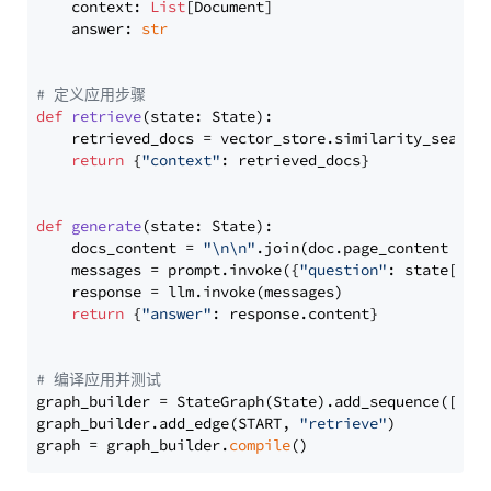
    context: 
List
[Document]

    answer: 
str
# 定义应用步骤
def
retrieve
(
state: State
):

    retrieved_docs = vector_store.similarity_search
return
 {
"context"
: retrieved_docs}

def
generate
(
state: State
):

    docs_content = 
"\n\n"
.join(doc.page_content 
for
    messages = prompt.invoke({
"question"
: state[
"qu
    response = llm.invoke(messages)

return
 {
"answer"
: response.content}

# 编译应用并测试
graph_builder = StateGraph(State).add_sequence([retr
graph_builder.add_edge(START, 
"retrieve"
)

graph = graph_builder.
compile