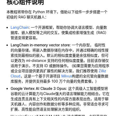
核心组件说明
本教程将带你在 Python 环境下，借助以下组件一步步搭建一个
初级的 RAG 聊天机器人：
LangChain
: 一个开源框架，帮助你协调大语言模型、向量数
据库、嵌入模型等之间的交互，使集成检索增强生成（RAG）
管道变得更容易。
LangChain in-memory vector store
: 一个内存型，
临时性
的向量存储，将嵌入数据存储在内存中，并通过精确的线性搜
索找到最相似的嵌入。默认的相似度度量是余弦相似度，但可
以更改为 ml-distance 支持的任何相似度度量。目前该存储仅
适用于演示，不支持 ID 或删除操作。 (如果您需要为应用程序
或企业项目提供更具扩展性的解决方案，我们推荐使用
Zilliz
Cloud
，这是一个基于开源项目
Milvus
构建的全托管向量数据
库服务，并提供支持最多 100 万个向量的免费套餐。)
Google Vertex AI Claude 3 Opus
: 这个高级人工智能模型将
谷歌的云计算能力与Claude强大的语言理解能力相结合。它在
生成连贯且具有上下文相关性的内容方面表现出色，适用于聊
天机器人、内容创作和数据分析等多种应用。非常适合寻求可
扩展、高性能自然语言处理解决方案的组织。