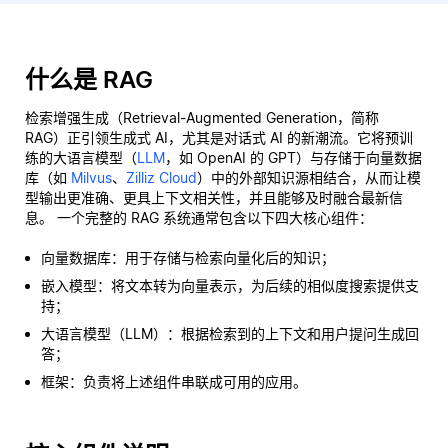
什么是 RAG
检索增强生成（Retrieval-Augmented Generation，简称
RAG）正引领生成式 AI，尤其是对话式 AI 的新潮流。它将预训
练的大语言模型（
LLM
，如 OpenAI 的 GPT）与存储于向量数据
库（如
Milvus
、
Zilliz Cloud
）中的外部知识源相结合，从而让模
型输出更准确、更具上下文相关性，并且能够及时融合最新信
息。 一个完整的 RAG 系统通常包含以下四大核心组件：
向量数据库：用于存储与检索向量化后的知识；
嵌入模型：将文本转为向量表示，为后续的相似度搜索提供支
持；
大语言模型（LLM）：根据检索到的上下文和用户提问生成回
答；
框架：负责将上述组件串联成可用的应用。