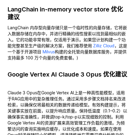
LangChain in-memory vector store 优化
建议
LangChain 内存型向量存储只是一个临时性的向量存储，它将嵌
入数据存储在内存中，并进行精确的线性搜索以找到最相似的嵌
入。它的功能非常有限，仅适用于演示。如果您计划构建一个功
能完整甚至生产级的解决方案，我们推荐使用
Zilliz Cloud
，这是
一个基于开源项目
Milvus
构建的全托管向量数据库服务，并提供
支持最多 100 万个向量的免费套餐。)
Google Vertex AI Claude 3 Opus 优化建议
Claude 3 Opus在Google Vertex AI上是一种高性能模型，适用
于RAG应用中的复杂推理任务。通过采用多步骤文档排名来改进
检索，以确保仅将最相关的数据传递给模型。有效构建提示，将
关键事实放在前面，以提升响应质量。保持低温度（0.1–0.2）以
确保事实准确性，并微调top-k/top-p以实现细致的控制。利用
Google Vertex AI的资源扩展来高效管理工作负载的激增。为频
繁访问的查询实施响应缓存，以优化成本和速度。如果在使用
Opus时还伴随较小的模型，请选择性地在需要深度分析能力的