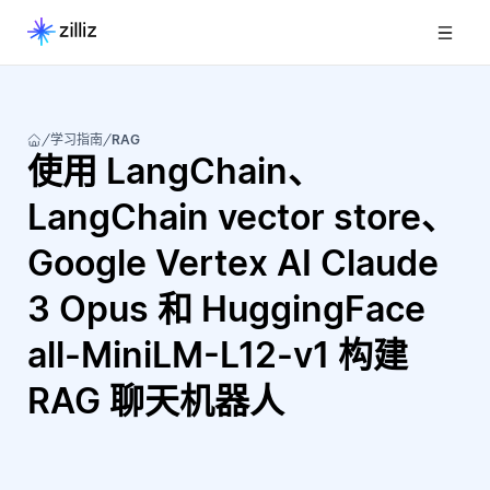
学习指南
RAG
使用 LangChain、
LangChain vector store、
Google Vertex AI Claude
3 Opus 和 HuggingFace
all-MiniLM-L12-v1 构建
RAG 聊天机器人