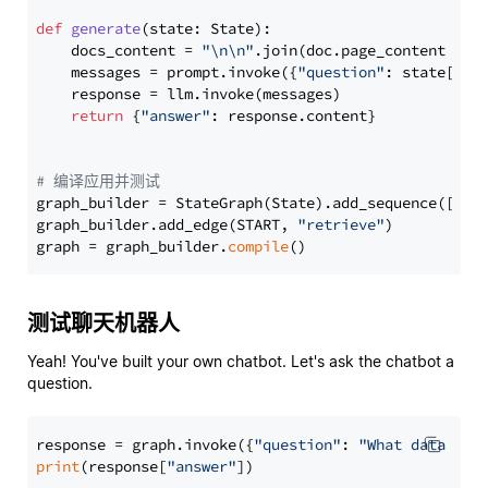
def
generate
(
state: State
):

    docs_content = 
"\n\n"
.join(doc.page_content 
for
    messages = prompt.invoke({
"question"
: state[
"qu
    response = llm.invoke(messages)

return
 {
"answer"
: response.content}

# 编译应用并测试
graph_builder = StateGraph(State).add_sequence([retr
graph_builder.add_edge(START, 
"retrieve"
)

graph = graph_builder.
compile
测试聊天机器人
Yeah! You've built your own chatbot. Let's ask the chatbot a
question.
response = graph.invoke({
"question"
: 
"What data typ
print
(response[
"answer"