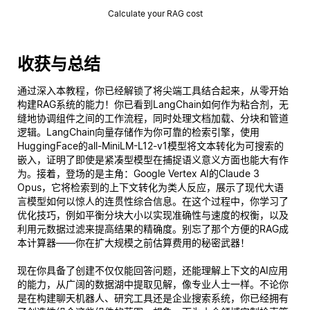
Calculate your RAG cost
收获与总结
通过深入本教程，你已经解锁了将尖端工具结合起来，从零开始
构建RAG系统的能力！你已看到LangChain如何作为粘合剂，无
缝地协调组件之间的工作流程，同时处理文档加载、分块和管道
逻辑。LangChain向量存储作为你可靠的检索引擎，使用
HuggingFace的all-MiniLM-L12-v1模型将文本转化为可搜索的
嵌入，证明了即使是紧凑型模型在捕捉语义意义方面也能大有作
为。接着，登场的是主角：Google Vertex AI的Claude 3
Opus，它将检索到的上下文转化为类人反应，展示了现代大语
言模型如何以惊人的连贯性综合信息。在这个过程中，你学习了
优化技巧，例如平衡分块大小以实现准确性与速度的权衡，以及
利用元数据过滤来提高结果的精确度。别忘了那个方便的RAG成
本计算器——你在扩大规模之前估算费用的秘密武器！
现在你具备了创建不仅仅能回答问题，还能
理解
上下文的AI应用
的能力，从广阔的数据湖中提取见解，像专业人士一样。不论你
是在构建聊天机器人、研究工具还是企业搜索系统，你已经拥有