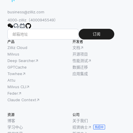
business@zilliz.com
4000-zilliz（4000945549）
订阅
产品
开发者
Zilliz Cloud
文档
Milvus
开源项目
Deep Searcher
性能测试
GPTCache
数据迁移
Towhee
应用集成
Attu
Milvus CLI
Feder
Claude Context
资源
公司
博客
关于我们
学习中心
招贤纳士
热招中