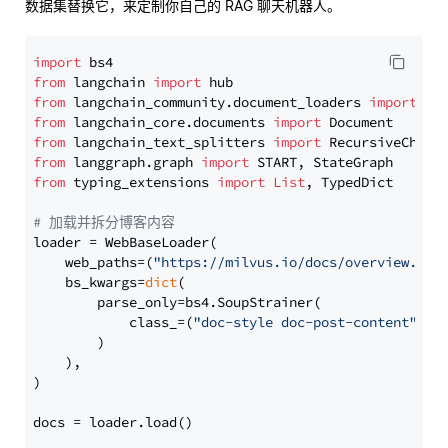
数据集替换它，来定制你自己的 RAG 聊天机器人。
import
from
 langchain 
import
from
 langchain_community.document_loaders 
import
from
 langchain_core.documents 
import
from
 langchain_text_splitters 
import
from
 langgraph.graph 
import
from
 typing_extensions 
import
List
, TypedDict

# 加载并拆分博客内容
loader = WebBaseLoader(

    web_paths=(
"https://milvus.io/docs/overview.md"
,
    bs_kwargs=
dict
(

        parse_only=bs4.SoupStrainer(

            class_=(
"doc-style doc-post-content"
)

        )

    ),

)

docs = loader.load()
