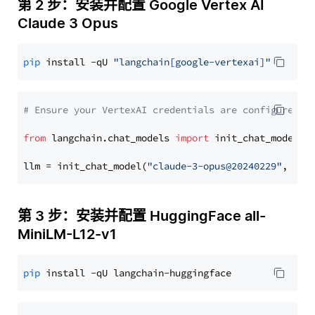
第 2 步：安装并配置 Google Vertex AI
Claude 3 Opus
pip
 install -qU 
"langchain[google-vertexai]"
# Ensure your VertexAI credentials are configured
from
 langchain.chat_models 
import
 init_chat_model

llm = init_chat_model(
"claude-3-opus@20240229"
, mod
第 3 步：安装并配置 HuggingFace all-
MiniLM-L12-v1
pip