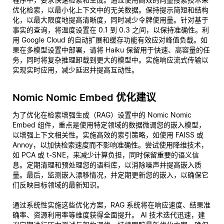
优化检索，以最小化上下文中的无关数据。保持提示简短和结构
化，以最大限度地提高清晰度，同时减少令牌使用量。针对基于
事实的查询，将温度设置在 0.1 到 0.3 之间，以保持准确性。利
用 Google Cloud 的自动扩展和缓存功能有效应对峰值负载。如
果在多模型设置中部署，请将 Haiku 保留用于快速、高容量的任
务，同时将复杂推理卸载到更大的模型中。实施响应流式传输以
实现实时应用，减少延迟并提高互动性。
Nomic Nomic Embed 优化建议
为了优化在检索增强生成（RAG）设置中的 Nomic Nomic
Embed 组件，重点是使用特定领域的数据微调您的嵌入模型，
以增强上下文相关性。实施高效的索引策略，如使用 FAISS 或
Annoy，以加快检索速度而不影响准确性。尝试使用降维技术，
如 PCA 或 t-SNE，来减少计算负担，同时保留重要的语义信
息。定期清理和预处理您的语料库，以消除噪声并提高嵌入质
量。最后，监测嵌入漂移情况，并定期更新您的嵌入，以确保它
们反映目标领域的最新知识。
通过系统性实施这些优化方案，RAG 系统将在响应速度、结果准
确率、资源利用率等维度获得全面提升。 AI 技术迭代迅速，建