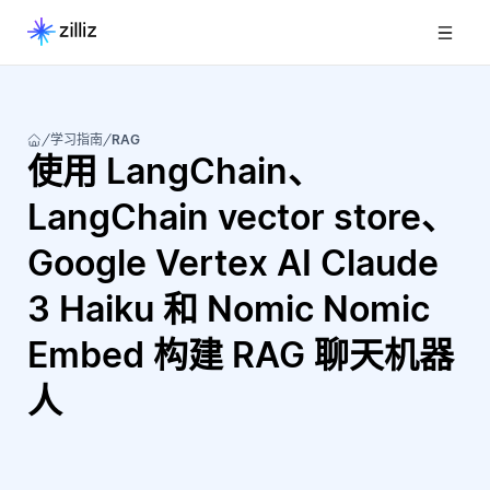
学习指南
RAG
使用 LangChain、
LangChain vector store、
Google Vertex AI Claude
3 Haiku 和 Nomic Nomic
Embed 构建 RAG 聊天机器
人