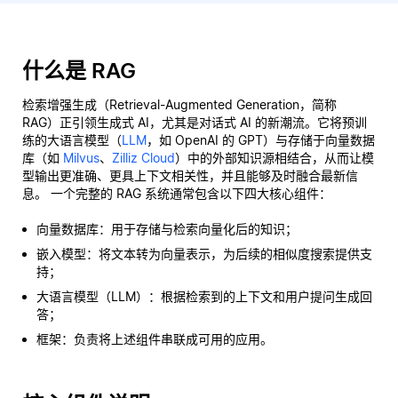
什么是 RAG
检索增强生成（Retrieval-Augmented Generation，简称
RAG）正引领生成式 AI，尤其是对话式 AI 的新潮流。它将预训
练的大语言模型（
LLM
，如 OpenAI 的 GPT）与存储于向量数据
库（如
Milvus
、
Zilliz Cloud
）中的外部知识源相结合，从而让模
型输出更准确、更具上下文相关性，并且能够及时融合最新信
息。 一个完整的 RAG 系统通常包含以下四大核心组件：
向量数据库：用于存储与检索向量化后的知识；
嵌入模型：将文本转为向量表示，为后续的相似度搜索提供支
持；
大语言模型（LLM）：根据检索到的上下文和用户提问生成回
答；
框架：负责将上述组件串联成可用的应用。