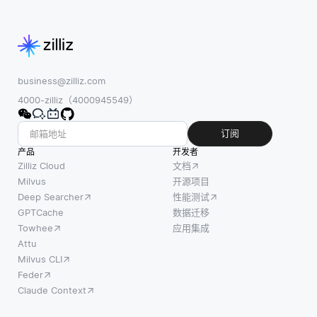
business@zilliz.com
4000-zilliz（4000945549）
订阅
产品
开发者
Zilliz Cloud
文档
Milvus
开源项目
Deep Searcher
性能测试
GPTCache
数据迁移
Towhee
应用集成
Attu
Milvus CLI
Feder
Claude Context