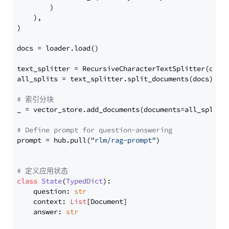
        )

    ),

)

docs = loader.load()

text_splitter = RecursiveCharacterTextSplitter(chun
all_splits = text_splitter.split_documents(docs)

# 索引分块
_ = vector_store.add_documents(documents=all_splits)
# Define prompt for question-answering
prompt = hub.pull(
"rlm/rag-prompt"
)

# 定义应用状态
class
State
(
TypedDict
):

    question: 
str
    context: 
List
[Document]

    answer: 
str