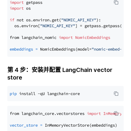
import
import
 os

if
 not os.environ.get(
"NOMIC_API_KEY"
):

  os.environ[
"NOMIC_API_KEY"
] = getpass.getpass(
"En
from langchain_nomic 
import
NomicEmbeddings
embeddings
=
 NomicEmbeddings(model=
"nomic-embed-tex
第 4 步：安装并配置 LangChain vector
store
pip
from langchain_core.vectorstores 
import
InMemoryVec
vector_store
=