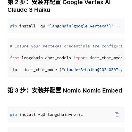
第 2 步：安装并配置 Google Vertex AI
Claude 3 Haiku
pip
 install -qU 
"langchain[google-vertexai]"
# Ensure your VertexAI credentials are configured
from
 langchain.chat_models 
import
 init_chat_model

llm = init_chat_model(
"claude-3-haiku@20240307"
, mo
第 3 步：安装并配置 Nomic Nomic Embed
pip