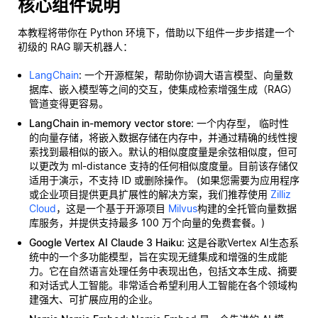
核心组件说明
本教程将带你在 Python 环境下，借助以下组件一步步搭建一个
初级的 RAG 聊天机器人：
LangChain
: 一个开源框架，帮助你协调大语言模型、向量数
据库、嵌入模型等之间的交互，使集成检索增强生成（RAG）
管道变得更容易。
LangChain in-memory vector store
: 一个内存型，
临时性
的向量存储，将嵌入数据存储在内存中，并通过精确的线性搜
索找到最相似的嵌入。默认的相似度度量是余弦相似度，但可
以更改为 ml-distance 支持的任何相似度度量。目前该存储仅
适用于演示，不支持 ID 或删除操作。 (如果您需要为应用程序
或企业项目提供更具扩展性的解决方案，我们推荐使用
Zilliz
Cloud
，这是一个基于开源项目
Milvus
构建的全托管向量数据
库服务，并提供支持最多 100 万个向量的免费套餐。)
Google Vertex AI Claude 3 Haiku
: 这是谷歌Vertex AI生态系
统中的一个多功能模型，旨在实现无缝集成和增强的生成能
力。它在自然语言处理任务中表现出色，包括文本生成、摘要
和对话式人工智能。非常适合希望利用人工智能在各个领域构
建强大、可扩展应用的企业。