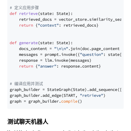
# 定义应用步骤
def
retrieve
(
state: State
):

    retrieved_docs = vector_store.similarity_search
return
 {
"context"
: retrieved_docs}

def
generate
(
state: State
):

    docs_content = 
"\n\n"
.join(doc.page_content 
for
    messages = prompt.invoke({
"question"
: state[
"qu
    response = llm.invoke(messages)

return
 {
"answer"
: response.content}

# 编译应用并测试
graph_builder = StateGraph(State).add_sequence([retr
graph_builder.add_edge(START, 
"retrieve"
)

graph = graph_builder.
compile
测试聊天机器人