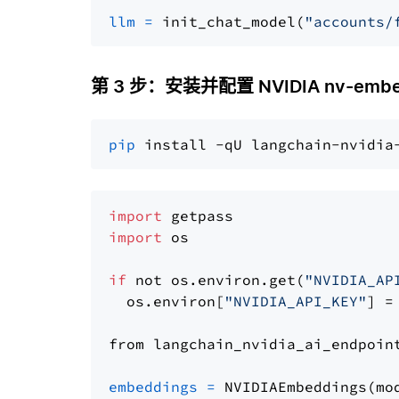
llm
=
 init_chat_model(
"accounts/
第 3 步：安装并配置 NVIDIA nv-embe
pip
import
import
 os

if
 not os.environ.get(
"NVIDIA_AP
  os.environ[
"NVIDIA_API_KEY"
] =
from langchain_nvidia_ai_endpoin
embeddings
=
 NVIDIAEmbeddings(mo