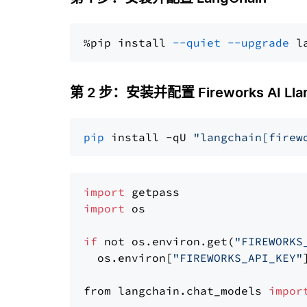
%pip install 
--quiet
--upgrade
 l
第 2 步：安装并配置 Fireworks AI Llama
pip
 install -qU 
"langchain[firew
import
import
 os

if
 not os.environ.get(
"FIREWORKS
  os.environ[
"FIREWORKS_API_KEY"
from langchain.chat_models 
impor