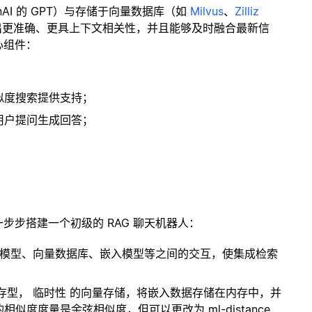
enAI 的 GPT）与存储于向量数据库（如
Milvus
、
Zilliz
出更准确、更具上下文相关性，并且能够及时融合最新信
心组件：
；
似度搜索提供支持；
用户提问生成回答；
一步步搭建一个初级的 RAG 聊天机器人：
言模型、向量数据库、嵌入模型等之间的交互，使集成检索
内存型，
临时性
的向量存储，将嵌入数据存储在内存中，并
度度量是余弦相似度，但可以更改为 ml-distance