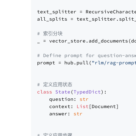
text_splitter = RecursiveCharact
all_splits = text_splitter.split_
# 索引分块
_ = vector_store.add_documents(do
# Define prompt for question-ans
prompt = hub.pull(
"rlm/rag-promp
# 定义应用状态
class
State
(
TypedDict
):

    question: 
str
    context: 
List
[Document]

    answer: 
str
# 定义应用步骤