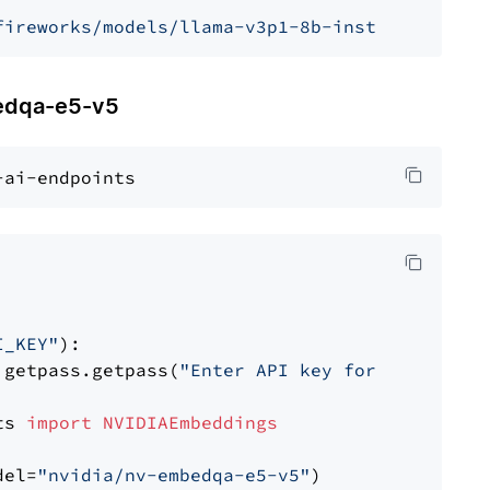
fireworks/models/llama-v3p1-8b-instruct"
, mod
dqa-e5-v5
I_KEY"
):

 getpass.getpass(
"Enter API key for NVIDIA: "
ts 
import
NVIDIAEmbeddings
del=
"nvidia/nv-embedqa-e5-v5"