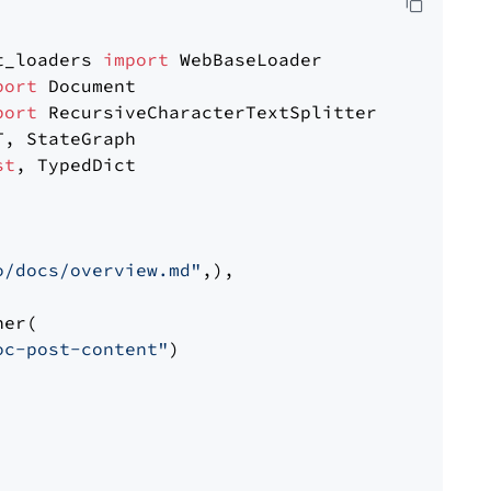
t_loaders 
import
port
port
st
, TypedDict

o/docs/overview.md"
,),

er(

oc-post-content"
)
