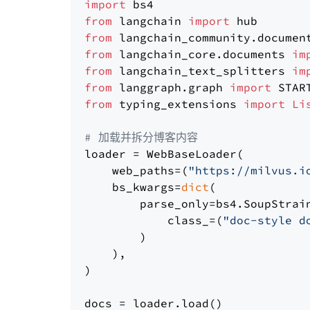
import
from
 langchain 
import
from
 langchain_community.documen
from
 langchain_core.documents 
im
from
 langchain_text_splitters 
im
from
 langgraph.graph 
import
from
 typing_extensions 
import
Li
# 加载并拆分博客内容
loader = WebBaseLoader(

    web_paths=(
"https://milvus.i
    bs_kwargs=
dict
(

        parse_only=bs4.SoupStrain
            class_=(
"doc-style d
        )

    ),

)

docs = loader.load()
