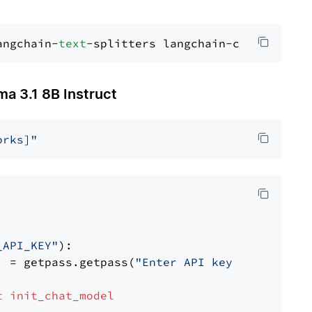
angchain-
text
 3.1 8B Instruct
orks]"
_API_KEY"
):

] = getpass.getpass(
"Enter API key for Firewo
t
init_chat_model