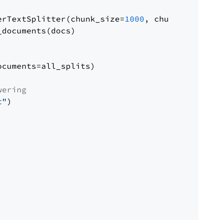
erTextSplitter(chunk_size=
1000
, chunk_overlap
documents(docs)

cuments=all_splits)

wering
t"
)
