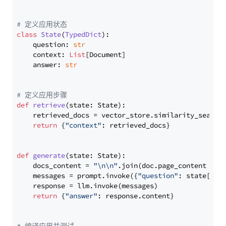
# 定义应用状态
class
State
(
TypedDict
):

    question: 
str
    context: 
List
[Document]

    answer: 
str
# 定义应用步骤
def
retrieve
(
state: State
):

    retrieved_docs = vector_store.similarity_search
return
 {
"context"
: retrieved_docs}

def
generate
(
state: State
):

    docs_content = 
"\n\n"
.join(doc.page_content 
for
    messages = prompt.invoke({
"question"
: state[
"qu
    response = llm.invoke(messages)

return
 {
"answer"
: response.content}
