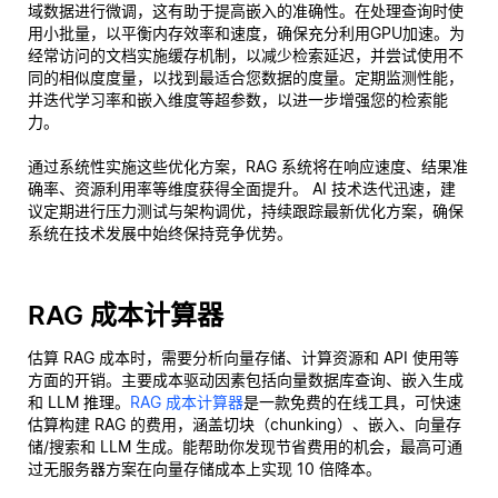
域数据进行微调，这有助于提高嵌入的准确性。在处理查询时使
用小批量，以平衡内存效率和速度，确保充分利用GPU加速。为
经常访问的文档实施缓存机制，以减少检索延迟，并尝试使用不
同的相似度度量，以找到最适合您数据的度量。定期监测性能，
并迭代学习率和嵌入维度等超参数，以进一步增强您的检索能
力。
通过系统性实施这些优化方案，RAG 系统将在响应速度、结果准
确率、资源利用率等维度获得全面提升。 AI 技术迭代迅速，建
议定期进行压力测试与架构调优，持续跟踪最新优化方案，确保
系统在技术发展中始终保持竞争优势。
RAG 成本计算器
估算 RAG 成本时，需要分析向量存储、计算资源和 API 使用等
方面的开销。主要成本驱动因素包括向量数据库查询、嵌入生成
和 LLM 推理。
RAG 成本计算器
是一款免费的在线工具，可快速
估算构建 RAG 的费用，涵盖切块（chunking）、嵌入、向量存
储/搜索和 LLM 生成。能帮助你发现节省费用的机会，最高可通
过无服务器方案在向量存储成本上实现 10 倍降本。