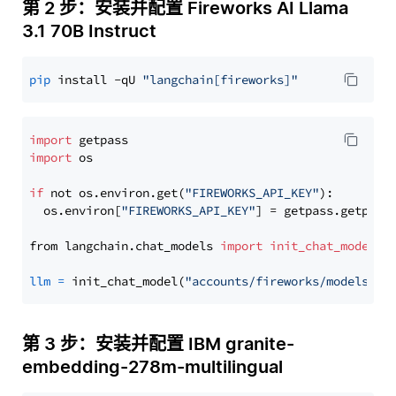
第 2 步：安装并配置 Fireworks AI Llama
3.1 70B Instruct
pip
 install -qU 
"langchain[fireworks]"
import
import
 os

if
 not os.environ.get(
"FIREWORKS_API_KEY"
):

  os.environ[
"FIREWORKS_API_KEY"
] = getpass.getpass
from langchain.chat_models 
import
init_chat_model
llm
=
 init_chat_model(
"accounts/fireworks/models/ll
第 3 步：安装并配置 IBM granite-
embedding-278m-multilingual