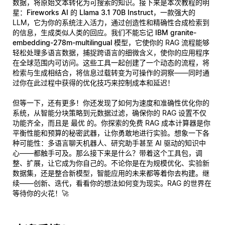
数据，将原始文本转化为可搜索的知识。接下来是本次教程的明
星：
Fireworks AI 的 Llama 3.1 70B Instruct
，一款强大的
LLM，它为你的系统注入活力，通过创造性和精确性合成检索到
的信息，生成类似人类的回应。我们不能忘记
IBM granite-
embedding-278m-multilingual
模型，它使你的 RAG 流程能够
轻松处理多语言数据，捕捉跨语言的细微含义，使你的应用程序
在全球范围内可访问。这些工具一起创建了一个动态的流程，将
检索与生成相结合，将信息过载转变为可操作的洞察——同时通
过你在此过程中获得的优化技巧来控制成本和延迟！
但等一下，还有更多！你还发现了如何为速度和准确性优化你的
系统，从智能分块策略到元数据过滤，确保你的 RAG 设置不仅
功能齐全，而且是
最优
的。你探索的免费 RAG 成本计算器是你
平衡性能和预算的秘密武器，让你勇敢地进行实验。想象一下各
种可能性：多语言聊天机器人、研究助手甚至 AI 驱动的知识中
心——都触手可及。那么接下来是什么？带着这个工具包，调
整、扩展，让它成为你自己的。不论你是在为规模优化、实验新
数据集，还是整合新模型，智能应用的未来都等着你去构建。继
续——创新、迭代，看看你的想法如何变为现实。RAG 的世界在
等待你的火花！🚀