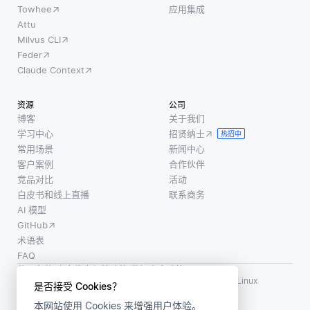
Towhee
应用集成
Attu
Milvus CLI
Feder
Claude Context
资源
公司
博客
关于我们
学习中心
招贤纳士
热招中
常用场景
新闻中心
客户案例
合作伙伴
竞品对比
活动
白皮书和线上直播
联系商务
AI 模型
GitHub
术语表
FAQ
使用条款
·
个人信息保护政策
·
数据安全政策
LF AI、LF AI & Data、Milvus，以及相关的开源项目名称为 Linux
是否接受 Cookies？
Foundation 所有商标
本网站使用 Cookies 来增强用户体验。
版权所有 ©2026 上海赜睿信息科技有限公司保留所有权利