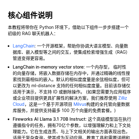
核心组件说明
本教程将带你在 Python 环境下，借助以下组件一步步搭建一个
初级的 RAG 聊天机器人：
LangChain
: 一个开源框架，帮助你协调大语言模型、向量数
据库、嵌入模型等之间的交互，使集成检索增强生成（RAG）
管道变得更容易。
LangChain in-memory vector store
: 一个内存型，
临时性
的向量存储，将嵌入数据存储在内存中，并通过精确的线性搜
索找到最相似的嵌入。默认的相似度度量是余弦相似度，但可
以更改为 ml-distance 支持的任何相似度度量。目前该存储仅
适用于演示，不支持 ID 或删除操作。 (如果您需要为应用程序
或企业项目提供更具扩展性的解决方案，我们推荐使用
Zilliz
Cloud
，这是一个基于开源项目
Milvus
构建的全托管向量数据
库服务，并提供支持最多 100 万个向量的免费套餐。)
Fireworks AI Llama 3.1 70B Instruct
: 这个高级模型旨在执行
遵循指令的任务，拥有70亿个参数，以增强理解力和上下文处
理能力。它在生成连贯、与上下文相关的输出方面表现出色，
适用于复杂查询，使其成为互动应用、教育工具和需要详细和