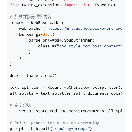
from
 typing_extensions 
import
List
, TypedDict

# 加载并拆分博客内容
loader = WebBaseLoader(

    web_paths=(
"https://milvus.io/docs/overview.md"
,
    bs_kwargs=
dict
(

        parse_only=bs4.SoupStrainer(

            class_=(
"doc-style doc-post-content"
)

        )

    ),

)

docs = loader.load()

text_splitter = RecursiveCharacterTextSplitter(chun
all_splits = text_splitter.split_documents(docs)

# 索引分块
_ = vector_store.add_documents(documents=all_splits)
# Define prompt for question-answering
prompt = hub.pull(
"rlm/rag-prompt"
)
