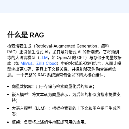
什么是 RAG
检索增强生成（Retrieval-Augmented Generation，简称
RAG）正引领生成式 AI，尤其是对话式 AI 的新潮流。它将预训
练的大语言模型（
LLM
，如 OpenAI 的 GPT）与存储于向量数据
库（如
Milvus
、
Zilliz Cloud
）中的外部知识源相结合，从而让模
型输出更准确、更具上下文相关性，并且能够及时融合最新信
息。 一个完整的 RAG 系统通常包含以下四大核心组件：
向量数据库：用于存储与检索向量化后的知识；
嵌入模型：将文本转为向量表示，为后续的相似度搜索提供支
持；
大语言模型（LLM）：根据检索到的上下文和用户提问生成回
答；
框架：负责将上述组件串联成可用的应用。