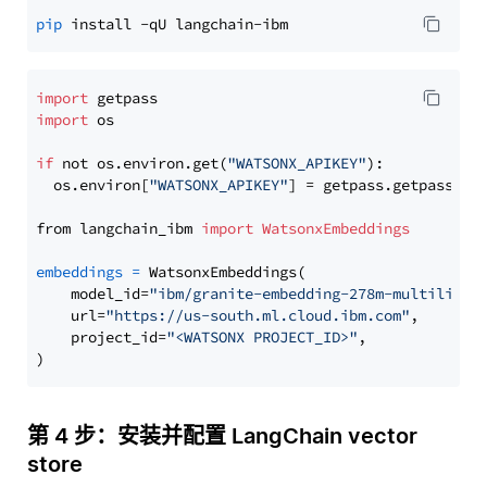
pip
import
import
 os

if
 not os.environ.get(
"WATSONX_APIKEY"
):

  os.environ[
"WATSONX_APIKEY"
] = getpass.getpass(
"E
from langchain_ibm 
import
WatsonxEmbeddings
embeddings
=
 WatsonxEmbeddings(

    model_id=
"ibm/granite-embedding-278m-multilingu
    url=
"https://us-south.ml.cloud.ibm.com"
,

    project_id=
"<WATSONX PROJECT_ID>"
,

第 4 步：安装并配置 LangChain vector
store