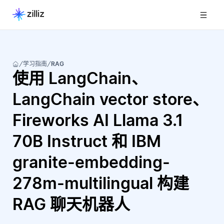
学习指南
RAG
使用 LangChain、
LangChain vector store、
Fireworks AI Llama 3.1
70B Instruct 和 IBM
granite-embedding-
278m-multilingual 构建
RAG 聊天机器人