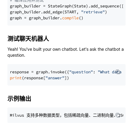
# 编译应用并测试
graph_builder = StateGraph(State).add_sequence([retr
graph_builder.add_edge(START, 
"retrieve"
)

graph = graph_builder.
compile
测试聊天机器人
Yeah! You've built your own chatbot. Let's ask the chatbot a
question.
response = graph.invoke({
"question"
: 
"What data typ
print
(response[
"answer"
示例输出