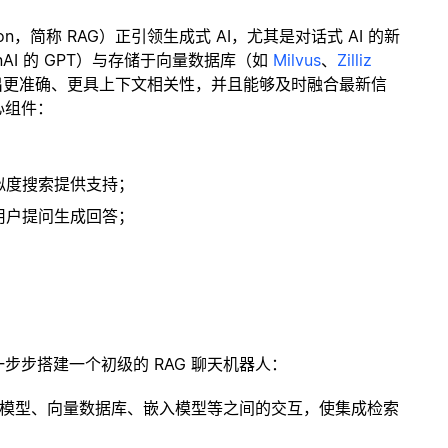
ration，简称 RAG）正引领生成式 AI，尤其是对话式 AI 的新
enAI 的 GPT）与存储于向量数据库（如
Milvus
、
Zilliz
出更准确、更具上下文相关性，并且能够及时融合最新信
心组件：
；
似度搜索提供支持；
用户提问生成回答；
一步步搭建一个初级的 RAG 聊天机器人：
言模型、向量数据库、嵌入模型等之间的交互，使集成检索