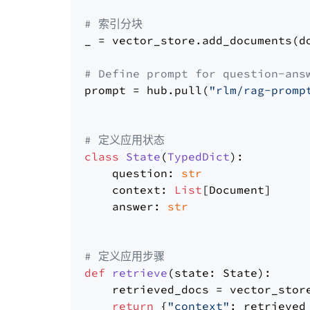
# 索引分块
_ = vector_store.add_documents(do
# Define prompt for question-ans
prompt = hub.pull(
"rlm/rag-promp
# 定义应用状态
class
State
(
TypedDict
):

    question: 
str
    context: 
List
[Document]

    answer: 
str
# 定义应用步骤
def
retrieve
(
state: State
):

    retrieved_docs = vector_stor
return
 {
"context"
: retrieved_