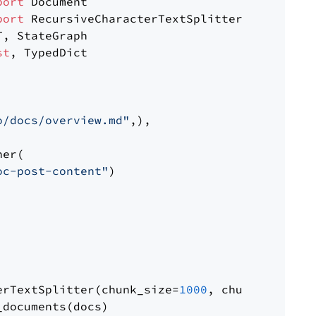
port
port
st
, TypedDict

o/docs/overview.md"
,),

er(

oc-post-content"
)

erTextSplitter(chunk_size=
1000
, chunk_overlap
documents(docs)
