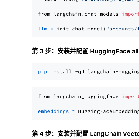
from langchain.chat_models 
impor
llm
=
 init_chat_model(
"accounts/
第 3 步：安装并配置 HuggingFace all-
pip
from langchain_huggingface 
impor
embeddings
=
 HuggingFaceEmbeddin
第 4 步：安装并配置 LangChain vector