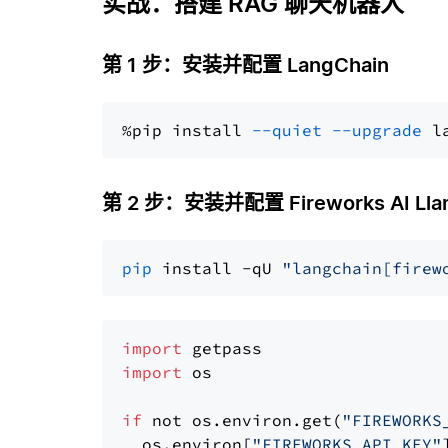
实战：搭建 RAG 聊天机器人
第 1 步：安装并配置 LangChain
%pip install 
--quiet
--upgrade
 l
第 2 步：安装并配置 Fireworks AI Llama
pip
 install -qU 
"langchain[firew
import
import
 os

if
 not os.environ.get(
"FIREWORKS
  os.environ[
"FIREWORKS_API_KEY"