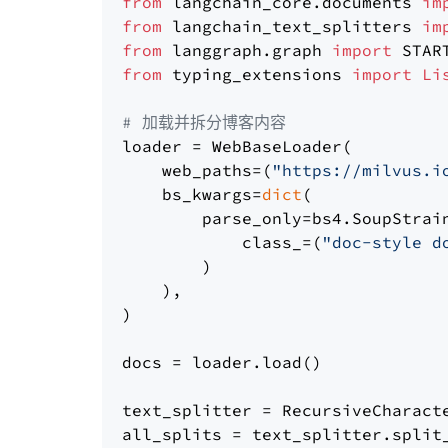
from
 langchain_core.documents 
im
from
 langchain_text_splitters 
im
from
 langgraph.graph 
import
from
 typing_extensions 
import
Li
# 加载并拆分博客内容
loader = WebBaseLoader(

    web_paths=(
"https://milvus.i
    bs_kwargs=
dict
(

        parse_only=bs4.SoupStrain
            class_=(
"doc-style d
        )

    ),

)

docs = loader.load()

text_splitter = RecursiveCharact
all_splits = text_splitter.split_