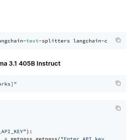
angchain-
text
 3.1 405B Instruct
orks]"
_API_KEY"
):

] = getpass.getpass(
"Enter API key for Firewo