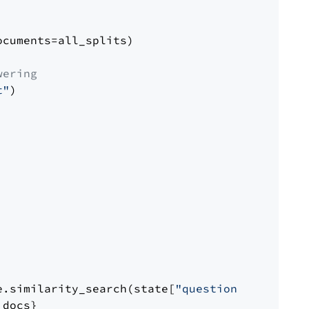
cuments=all_splits)

wering
t"
)

e.similarity_search(state[
"question"
])

docs}
