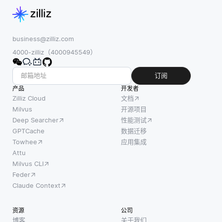
business@zilliz.com
4000-zilliz（4000945549）
订阅
产品
开发者
Zilliz Cloud
文档
Milvus
开源项目
Deep Searcher
性能测试
GPTCache
数据迁移
Towhee
应用集成
Attu
Milvus CLI
Feder
Claude Context
资源
公司
博客
关于我们