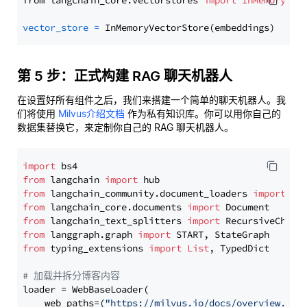
from langchain_core.vectorstores 
import
InMemoryVec
vector_store
=
第 5 步：正式构建 RAG 聊天机器人
在设置好所有组件之后，我们来搭建一个简单的聊天机器人。我
们将使用
Milvus介绍文档
作为私有知识库。你可以用你自己的
数据集替换它，来定制你自己的 RAG 聊天机器人。
import
from
 langchain 
import
from
 langchain_community.document_loaders 
import
from
 langchain_core.documents 
import
from
 langchain_text_splitters 
import
from
 langgraph.graph 
import
from
 typing_extensions 
import
List
, TypedDict

# 加载并拆分博客内容
loader = WebBaseLoader(

    web_paths=(
"https://milvus.io/docs/overview.md"
,