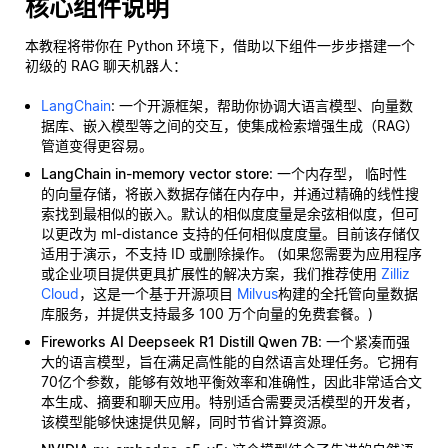
核心组件说明
本教程将带你在 Python 环境下，借助以下组件一步步搭建一个
初级的 RAG 聊天机器人：
LangChain
: 一个开源框架，帮助你协调大语言模型、向量数
据库、嵌入模型等之间的交互，使集成检索增强生成（RAG）
管道变得更容易。
LangChain in-memory vector store
: 一个内存型，
临时性
的向量存储，将嵌入数据存储在内存中，并通过精确的线性搜
索找到最相似的嵌入。默认的相似度度量是余弦相似度，但可
以更改为 ml-distance 支持的任何相似度度量。目前该存储仅
适用于演示，不支持 ID 或删除操作。 (如果您需要为应用程序
或企业项目提供更具扩展性的解决方案，我们推荐使用
Zilliz
Cloud
，这是一个基于开源项目
Milvus
构建的全托管向量数据
库服务，并提供支持最多 100 万个向量的免费套餐。)
Fireworks AI Deepseek R1 Distill Qwen 7B
: 一个紧凑而强
大的语言模型，旨在满足高性能的自然语言处理任务。它拥有
70亿个参数，能够有效地平衡效率和准确性，因此非常适合文
本生成、摘要和聊天应用。特别适合需要灵活模型的开发者，
该模型能够快速提供见解，同时节省计算资源。