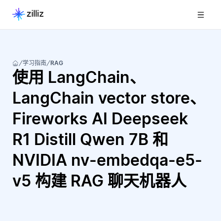
学习指南
RAG
使用 LangChain、
LangChain vector store、
Fireworks AI Deepseek
R1 Distill Qwen 7B 和
NVIDIA nv-embedqa-e5-
v5 构建 RAG 聊天机器人