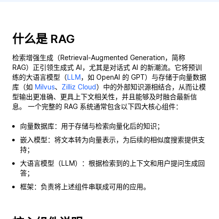
什么是 RAG
检索增强生成（Retrieval-Augmented Generation，简称
RAG）正引领生成式 AI，尤其是对话式 AI 的新潮流。它将预训
练的大语言模型（
LLM
，如 OpenAI 的 GPT）与存储于向量数据
库（如
Milvus
、
Zilliz Cloud
）中的外部知识源相结合，从而让模
型输出更准确、更具上下文相关性，并且能够及时融合最新信
息。 一个完整的 RAG 系统通常包含以下四大核心组件：
向量数据库：用于存储与检索向量化后的知识；
嵌入模型：将文本转为向量表示，为后续的相似度搜索提供支
持；
大语言模型（LLM）：根据检索到的上下文和用户提问生成回
答；
框架：负责将上述组件串联成可用的应用。