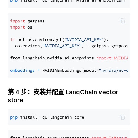
pip
import
import
 os

if
 not os.environ.get(
"NVIDIA_API_KEY"
):

  os.environ[
"NVIDIA_API_KEY"
] = getpass.getpass(
"E
from langchain_nvidia_ai_endpoints 
import
NVIDIAEmb
embeddings
=
 NVIDIAEmbeddings(model=
"nvidia/nv-embe
第 4 步：安装并配置 LangChain vector
store
pip