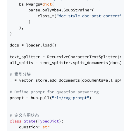
    bs_kwargs=
dict
(

        parse_only=bs4.SoupStrainer(

            class_=(
"doc-style doc-post-content"
)

        )

    ),

)

docs = loader.load()

text_splitter = RecursiveCharacterTextSplitter(chun
all_splits = text_splitter.split_documents(docs)

# 索引分块
_ = vector_store.add_documents(documents=all_splits)
# Define prompt for question-answering
prompt = hub.pull(
"rlm/rag-prompt"
)

# 定义应用状态
class
State
(
TypedDict
):

    question: 
str