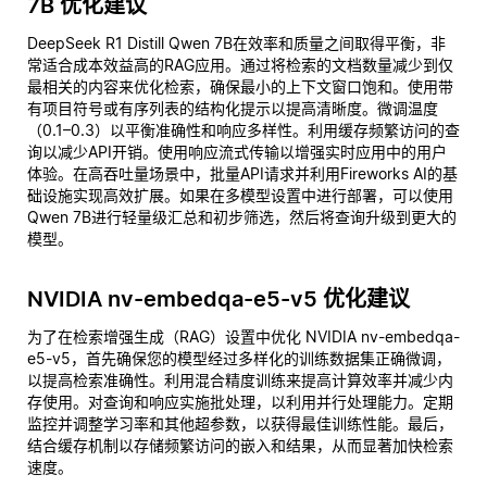
7B 优化建议
DeepSeek R1 Distill Qwen 7B在效率和质量之间取得平衡，非
常适合成本效益高的RAG应用。通过将检索的文档数量减少到仅
最相关的内容来优化检索，确保最小的上下文窗口饱和。使用带
有项目符号或有序列表的结构化提示以提高清晰度。微调温度
（0.1–0.3）以平衡准确性和响应多样性。利用缓存频繁访问的查
询以减少API开销。使用响应流式传输以增强实时应用中的用户
体验。在高吞吐量场景中，批量API请求并利用Fireworks AI的基
础设施实现高效扩展。如果在多模型设置中进行部署，可以使用
Qwen 7B进行轻量级汇总和初步筛选，然后将查询升级到更大的
模型。
NVIDIA nv-embedqa-e5-v5 优化建议
为了在检索增强生成（RAG）设置中优化 NVIDIA nv-embedqa-
e5-v5，首先确保您的模型经过多样化的训练数据集正确微调，
以提高检索准确性。利用混合精度训练来提高计算效率并减少内
存使用。对查询和响应实施批处理，以利用并行处理能力。定期
监控并调整学习率和其他超参数，以获得最佳训练性能。最后，
结合缓存机制以存储频繁访问的嵌入和结果，从而显著加快检索
速度。