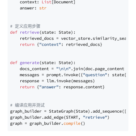
    context: 
List
[Document]

    answer: 
str
# 定义应用步骤
def
retrieve
(
state: State
):

    retrieved_docs = vector_store.similarity_search
return
 {
"context"
: retrieved_docs}

def
generate
(
state: State
):

    docs_content = 
"\n\n"
.join(doc.page_content 
for
    messages = prompt.invoke({
"question"
: state[
"qu
    response = llm.invoke(messages)

return
 {
"answer"
: response.content}

# 编译应用并测试
graph_builder = StateGraph(State).add_sequence([retr
graph_builder.add_edge(START, 
"retrieve"
)

graph = graph_builder.
compile