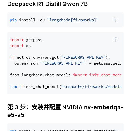
Deepseek R1 Distill Qwen 7B
pip
 install -qU 
"langchain[fireworks]"
import
import
 os

if
 not os.environ.get(
"FIREWORKS_API_KEY"
):

  os.environ[
"FIREWORKS_API_KEY"
] = getpass.getpass
from langchain.chat_models 
import
init_chat_model
llm
=
 init_chat_model(
"accounts/fireworks/models/de
第 3 步：安装并配置 NVIDIA nv-embedqa-
e5-v5