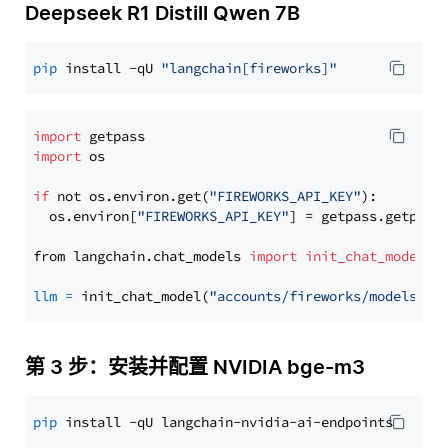
Deepseek R1 Distill Qwen 7B
pip
 install -qU 
"langchain[fireworks]"
import
import
 os

if
 not os.environ.get(
"FIREWORKS_API_KEY"
):

  os.environ[
"FIREWORKS_API_KEY"
] = getpass.getpass
from langchain.chat_models 
import
init_chat_model
llm
=
 init_chat_model(
"accounts/fireworks/models/de
第 3 步：安装并配置 NVIDIA bge-m3
pip