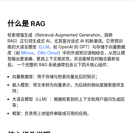
什么是 RAG
检索增强生成（Retrieval-Augmented Generation，简称
RAG）正引领生成式 AI，尤其是对话式 AI 的新潮流。它将预训
练的大语言模型（
LLM
，如 OpenAI 的 GPT）与存储于向量数据
库（如
Milvus
、
Zilliz Cloud
）中的外部知识源相结合，从而让模
型输出更准确、更具上下文相关性，并且能够及时融合最新信
息。 一个完整的 RAG 系统通常包含以下四大核心组件：
向量数据库：用于存储与检索向量化后的知识；
嵌入模型：将文本转为向量表示，为后续的相似度搜索提供支
持；
大语言模型（LLM）：根据检索到的上下文和用户提问生成回
答；
框架：负责将上述组件串联成可用的应用。