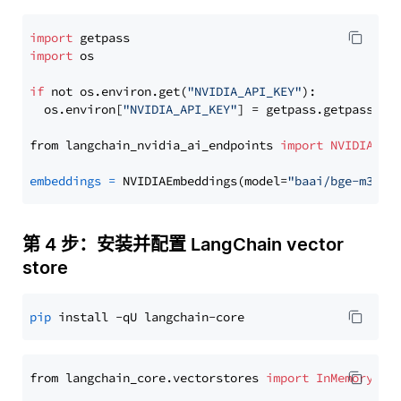
import
import
 os

if
 not os.environ.get(
"NVIDIA_API_KEY"
):

  os.environ[
"NVIDIA_API_KEY"
] = getpass.getpass(
"E
from langchain_nvidia_ai_endpoints 
import
NVIDIAEmb
embeddings
=
 NVIDIAEmbeddings(model=
"baai/bge-m3"
第 4 步：安装并配置 LangChain vector
store
pip
from langchain_core.vectorstores 
import
InMemoryVec