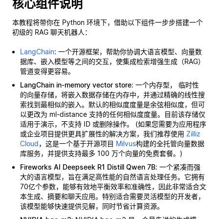
核心组件说明
本教程将带你在 Python 环境下，借助以下组件一步步搭建一个
初级的 RAG 聊天机器人：
LangChain
: 一个开源框架，帮助你协调大语言模型、向量数
据库、嵌入模型等之间的交互，使集成检索增强生成（RAG）
管道变得更容易。
LangChain in-memory vector store
: 一个内存型，
临时性
的向量存储，将嵌入数据存储在内存中，并通过精确的线性搜
索找到最相似的嵌入。默认的相似度度量是余弦相似度，但可
以更改为 ml-distance 支持的任何相似度度量。目前该存储仅
适用于演示，不支持 ID 或删除操作。 (如果您需要为应用程序
或企业项目提供更具扩展性的解决方案，我们推荐使用
Zilliz
Cloud
，这是一个基于开源项目
Milvus
构建的全托管向量数据
库服务，并提供支持最多 100 万个向量的免费套餐。)
Fireworks AI Deepseek R1 Distill Qwen 7B
: 一个紧凑而强
大的语言模型，旨在满足高性能的自然语言处理任务。它拥有
70亿个参数，能够有效地平衡效率和准确性，因此非常适合文
本生成、摘要和聊天应用。特别适合需要灵活模型的开发者，
该模型能够快速提供见解，同时节省计算资源。