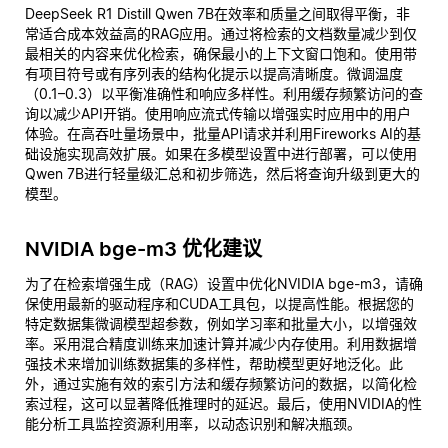
DeepSeek R1 Distill Qwen 7B在效率和质量之间取得平衡，非
常适合成本效益高的RAG应用。通过将检索的文档数量减少到仅
最相关的内容来优化检索，确保最小的上下文窗口饱和。使用带
有项目符号或有序列表的结构化提示以提高清晰度。微调温度
（0.1–0.3）以平衡准确性和响应多样性。利用缓存频繁访问的查
询以减少API开销。使用响应流式传输以增强实时应用中的用户
体验。在高吞吐量场景中，批量API请求并利用Fireworks AI的基
础设施实现高效扩展。如果在多模型设置中进行部署，可以使用
Qwen 7B进行轻量级汇总和初步筛选，然后将查询升级到更大的
模型。
NVIDIA bge-m3 优化建议
为了在检索增强生成（RAG）设置中优化NVIDIA bge-m3，请确
保使用最新的驱动程序和CUDA工具包，以提高性能。根据您的
特定数据集微调模型超参数，例如学习率和批量大小，以增强效
率。采用混合精度训练来加速计算并减少内存使用。利用数据增
强技术来增加训练数据集的多样性，帮助模型更好地泛化。此
外，通过实施有效的索引方法和缓存频繁访问的数据，以简化检
索过程，这可以显著降低推理时的延迟。最后，使用NVIDIA的性
能分析工具监控资源利用率，以动态识别和解决瓶颈。