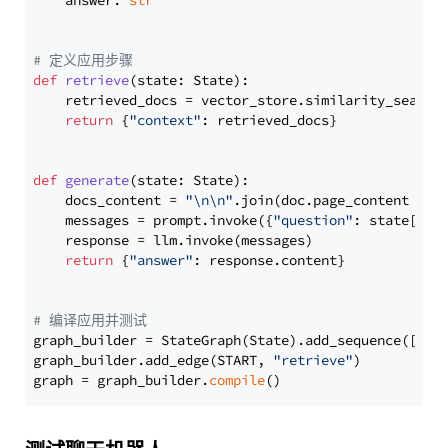
    answer: 
str
# 定义应用步骤
def
retrieve
(
state: State
):

    retrieved_docs = vector_store.similarity_search
return
 {
"context"
: retrieved_docs}

def
generate
(
state: State
):

    docs_content = 
"\n\n"
.join(doc.page_content 
for
    messages = prompt.invoke({
"question"
: state[
"qu
    response = llm.invoke(messages)

return
 {
"answer"
: response.content}

# 编译应用并测试
graph_builder = StateGraph(State).add_sequence([retr
graph_builder.add_edge(START, 
"retrieve"
)

graph = graph_builder.
compile