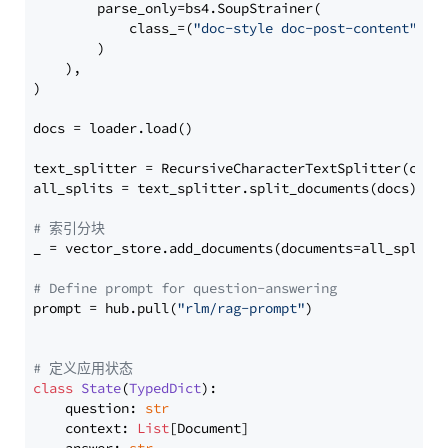
        parse_only=bs4.SoupStrainer(

            class_=(
"doc-style doc-post-content"
)

        )

    ),

)

docs = loader.load()

text_splitter = RecursiveCharacterTextSplitter(chun
all_splits = text_splitter.split_documents(docs)

# 索引分块
_ = vector_store.add_documents(documents=all_splits)
# Define prompt for question-answering
prompt = hub.pull(
"rlm/rag-prompt"
)

# 定义应用状态
class
State
(
TypedDict
):

    question: 
str
    context: 
List
[Document]
