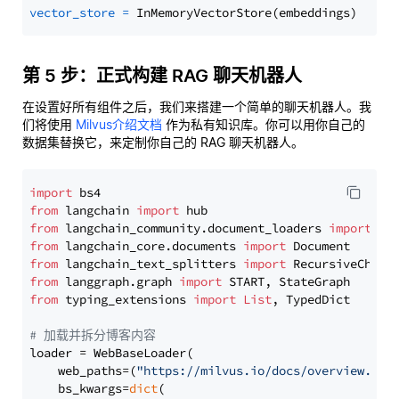
vector_store
=
第 5 步：正式构建 RAG 聊天机器人
在设置好所有组件之后，我们来搭建一个简单的聊天机器人。我
们将使用
Milvus介绍文档
作为私有知识库。你可以用你自己的
数据集替换它，来定制你自己的 RAG 聊天机器人。
import
from
 langchain 
import
from
 langchain_community.document_loaders 
import
from
 langchain_core.documents 
import
from
 langchain_text_splitters 
import
from
 langgraph.graph 
import
from
 typing_extensions 
import
List
, TypedDict

# 加载并拆分博客内容
loader = WebBaseLoader(

    web_paths=(
"https://milvus.io/docs/overview.md"
,
    bs_kwargs=
dict
(
