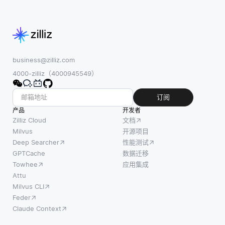
business@zilliz.com
4000-zilliz（4000945549）
订阅
产品
开发者
Zilliz Cloud
文档
Milvus
开源项目
Deep Searcher
性能测试
GPTCache
数据迁移
Towhee
应用集成
Attu
Milvus CLI
Feder
Claude Context