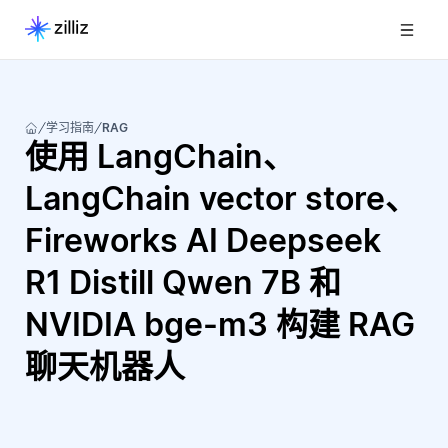
学习指南
RAG
使用 LangChain、
LangChain vector store、
Fireworks AI Deepseek
R1 Distill Qwen 7B 和
NVIDIA bge-m3 构建 RAG
聊天机器人