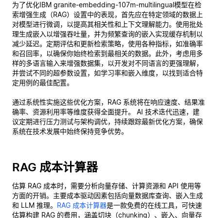
为了优化IBM granite-embedding-107m-multilingual模型在检
索增强生成（RAG）设置中的表现，首先应在特定领域的数据上
对模型进行微调，以提高其相关性和上下文理解能力。使用批处
理生成嵌入以增强吞吐量，并为频繁查询的嵌入实现缓存机制以
减少延迟。定期评估和更新检索策略，使用各种指标，如准确率
和召回率，以确保你始终检索到最相关的数据。此外，考虑用多
样的多语言输入来增强数据集，以开发对不同语言的更强理解，
并尝试不同的超参数设置，如学习率和嵌入维度，以找到适合特
定用例的最佳配置。
通过系统性实施这些优化方案，RAG 系统将在响应速度、结果准
确率、资源利用率等维度获得全面提升。 AI 技术迭代迅速，建
议定期进行压力测试与架构调优，持续跟踪最新优化方案，确保
系统在技术发展中始终保持竞争优势。
RAG 成本计算器
估算 RAG 成本时，需要分析向量存储、计算资源和 API 使用等
方面的开销。主要成本驱动因素包括向量数据库查询、嵌入生成
和 LLM 推理。
RAG 成本计算器
是一款免费的在线工具，可快速
估算构建 RAG 的费用，涵盖切块（chunking）、嵌入、向量存