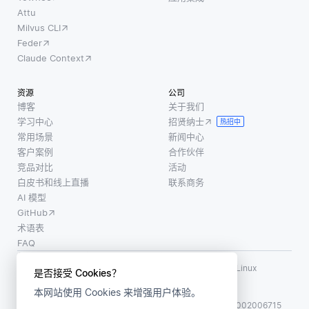
Attu
Milvus CLI
Feder
Claude Context
资源
公司
博客
关于我们
学习中心
招贤纳士
热招中
常用场景
新闻中心
客户案例
合作伙伴
竞品对比
活动
白皮书和线上直播
联系商务
AI 模型
GitHub
术语表
FAQ
使用条款
·
个人信息保护政策
·
数据安全政策
LF AI、LF AI & Data、Milvus，以及相关的开源项目名称为 Linux
是否接受 Cookies？
Foundation 所有商标
本网站使用 Cookies 来增强用户体验。
版权所有 ©2026 上海赜睿信息科技有限公司保留所有权利
ICP 备案:
沪ICP备2023014543号-1
沪公网安备31011002006715