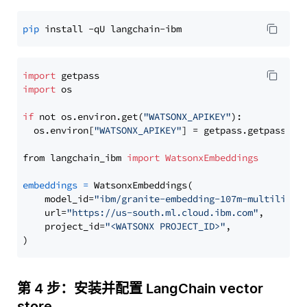
pip
import
import
 os

if
 not os.environ.get(
"WATSONX_APIKEY"
):

  os.environ[
"WATSONX_APIKEY"
] = getpass.getpass(
"E
from langchain_ibm 
import
WatsonxEmbeddings
embeddings
=
 WatsonxEmbeddings(

    model_id=
"ibm/granite-embedding-107m-multilingu
    url=
"https://us-south.ml.cloud.ibm.com"
,

    project_id=
"<WATSONX PROJECT_ID>"
,

第 4 步：安装并配置 LangChain vector
store