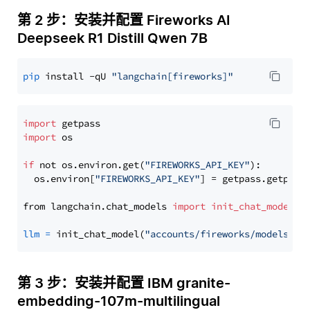
第 2 步：安装并配置 Fireworks AI
Deepseek R1 Distill Qwen 7B
pip
 install -qU 
"langchain[fireworks]"
import
import
 os

if
 not os.environ.get(
"FIREWORKS_API_KEY"
):

  os.environ[
"FIREWORKS_API_KEY"
] = getpass.getpass
from langchain.chat_models 
import
init_chat_model
llm
=
 init_chat_model(
"accounts/fireworks/models/de
第 3 步：安装并配置 IBM granite-
embedding-107m-multilingual