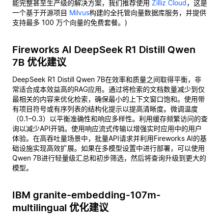
能完整甚至生产级的解决方案，我们推荐使用
Zilliz Cloud
，这是
一个基于开源项目
Milvus
构建的全托管向量数据库服务，并提供
支持最多 100 万个向量的免费套餐。)
Fireworks AI DeepSeek R1 Distill Qwen
7B 优化建议
DeepSeek R1 Distill Qwen 7B在效率和质量之间取得平衡，非
常适合成本效益高的RAG应用。通过将检索的文档数量减少到仅
最相关的内容来优化检索，确保最小的上下文窗口饱和。使用带
有项目符号或有序列表的结构化提示以提高清晰度。微调温度
（0.1–0.3）以平衡准确性和响应多样性。利用缓存频繁访问的查
询以减少API开销。使用响应流式传输以增强实时应用中的用户
体验。在高吞吐量场景中，批量API请求并利用Fireworks AI的基
础设施实现高效扩展。如果在多模型设置中进行部署，可以使用
Qwen 7B进行轻量级汇总和初步筛选，然后将查询升级到更大的
模型。
IBM granite-embedding-107m-
multilingual 优化建议