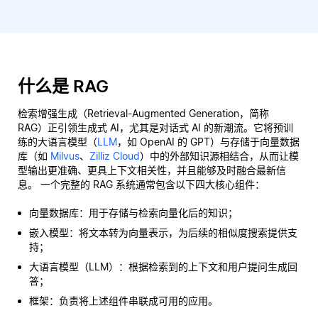
什么是 RAG
检索增强生成（Retrieval-Augmented Generation，简称
RAG）正引领生成式 AI，尤其是对话式 AI 的新潮流。它将预训
练的大语言模型（
LLM
，如 OpenAI 的 GPT）与存储于向量数据
库（如
Milvus
、
Zilliz Cloud
）中的外部知识源相结合，从而让模
型输出更准确、更具上下文相关性，并且能够及时融合最新信
息。 一个完整的 RAG 系统通常包含以下四大核心组件：
向量数据库：用于存储与检索向量化后的知识；
嵌入模型：将文本转为向量表示，为后续的相似度搜索提供支
持；
大语言模型（LLM）：根据检索到的上下文和用户提问生成回
答；
框架：负责将上述组件串联成可用的应用。