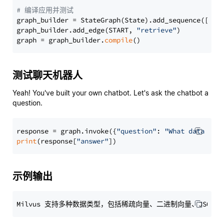
# 编译应用并测试
graph_builder = StateGraph(State).add_sequence([retr
graph_builder.add_edge(START, 
"retrieve"
)

graph = graph_builder.
compile
测试聊天机器人
Yeah! You've built your own chatbot. Let's ask the chatbot a
question.
response = graph.invoke({
"question"
: 
"What data typ
print
(response[
"answer"
示例输出