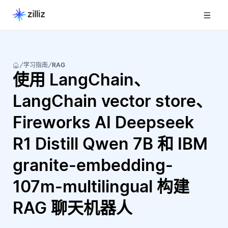
学习指南
RAG
使用 LangChain、
LangChain vector store、
Fireworks AI Deepseek
R1 Distill Qwen 7B 和 IBM
granite-embedding-
107m-multilingual 构建
RAG 聊天机器人