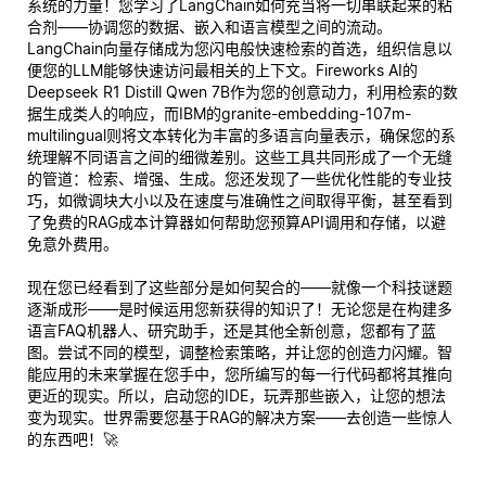
系统的力量！您学习了LangChain如何充当将一切串联起来的粘
合剂——协调您的数据、嵌入和语言模型之间的流动。
LangChain向量存储成为您闪电般快速检索的首选，组织信息以
便您的LLM能够快速访问最相关的上下文。Fireworks AI的
Deepseek R1 Distill Qwen 7B作为您的创意动力，利用检索的数
据生成类人的响应，而IBM的granite-embedding-107m-
multilingual则将文本转化为丰富的多语言向量表示，确保您的系
统理解不同语言之间的细微差别。这些工具共同形成了一个无缝
的管道：检索、增强、生成。您还发现了一些优化性能的专业技
巧，如微调块大小以及在速度与准确性之间取得平衡，甚至看到
了免费的RAG成本计算器如何帮助您预算API调用和存储，以避
免意外费用。
现在您已经看到了这些部分是如何契合的——就像一个科技谜题
逐渐成形——是时候运用您新获得的知识了！无论您是在构建多
语言FAQ机器人、研究助手，还是其他全新创意，您都有了蓝
图。尝试不同的模型，调整检索策略，并让您的创造力闪耀。智
能应用的未来掌握在您手中，您所编写的每一行代码都将其推向
更近的现实。所以，启动您的IDE，玩弄那些嵌入，让您的想法
变为现实。世界需要您基于RAG的解决方案——去创造一些惊人
的东西吧！🚀