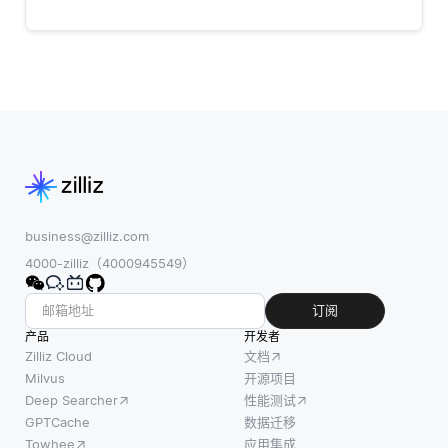
business@zilliz.com
4000-zilliz（4000945549）
订阅
产品
开发者
Zilliz Cloud
文档
Milvus
开源项目
Deep Searcher
性能测试
GPTCache
数据迁移
Towhee
应用集成