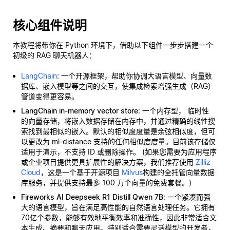
核心组件说明
本教程将带你在 Python 环境下，借助以下组件一步步搭建一个
初级的 RAG 聊天机器人：
LangChain
: 一个开源框架，帮助你协调大语言模型、向量数
据库、嵌入模型等之间的交互，使集成检索增强生成（RAG）
管道变得更容易。
LangChain in-memory vector store
: 一个内存型，
临时性
的向量存储，将嵌入数据存储在内存中，并通过精确的线性搜
索找到最相似的嵌入。默认的相似度度量是余弦相似度，但可
以更改为 ml-distance 支持的任何相似度度量。目前该存储仅
适用于演示，不支持 ID 或删除操作。 (如果您需要为应用程序
或企业项目提供更具扩展性的解决方案，我们推荐使用
Zilliz
Cloud
，这是一个基于开源项目
Milvus
构建的全托管向量数据
库服务，并提供支持最多 100 万个向量的免费套餐。)
Fireworks AI Deepseek R1 Distill Qwen 7B
: 一个紧凑而强
大的语言模型，旨在满足高性能的自然语言处理任务。它拥有
70亿个参数，能够有效地平衡效率和准确性，因此非常适合文
本生成、摘要和聊天应用。特别适合需要灵活模型的开发者，