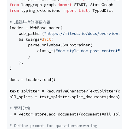
from
 langgraph.graph 
import
from
 typing_extensions 
import
List
, TypedDict

# 加载并拆分博客内容
loader = WebBaseLoader(

    web_paths=(
"https://milvus.io/docs/overview.md"
,
    bs_kwargs=
dict
(

        parse_only=bs4.SoupStrainer(

            class_=(
"doc-style doc-post-content"
)

        )

    ),

)

docs = loader.load()

text_splitter = RecursiveCharacterTextSplitter(chun
all_splits = text_splitter.split_documents(docs)

# 索引分块
_ = vector_store.add_documents(documents=all_splits)
# Define prompt for question-answering