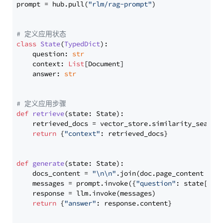
prompt = hub.pull(
"rlm/rag-prompt"
)

# 定义应用状态
class
State
(
TypedDict
):

    question: 
str
    context: 
List
[Document]

    answer: 
str
# 定义应用步骤
def
retrieve
(
state: State
):

    retrieved_docs = vector_store.similarity_search
return
 {
"context"
: retrieved_docs}

def
generate
(
state: State
):

    docs_content = 
"\n\n"
.join(doc.page_content 
for
    messages = prompt.invoke({
"question"
: state[
"qu
    response = llm.invoke(messages)

return
 {
"answer"
: response.content}
