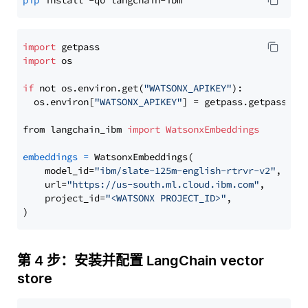
pip
import
import
 os

if
 not os.environ.get(
"WATSONX_APIKEY"
):

  os.environ[
"WATSONX_APIKEY"
] = getpass.getpass(
"E
from langchain_ibm 
import
WatsonxEmbeddings
embeddings
=
 WatsonxEmbeddings(

    model_id=
"ibm/slate-125m-english-rtrvr-v2"
,

    url=
"https://us-south.ml.cloud.ibm.com"
,

    project_id=
"<WATSONX PROJECT_ID>"
,

第 4 步：安装并配置 LangChain vector
store