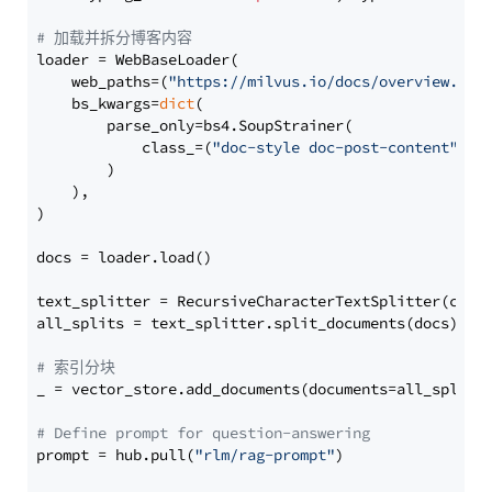
# 加载并拆分博客内容
loader = WebBaseLoader(

    web_paths=(
"https://milvus.io/docs/overview.md"
,
    bs_kwargs=
dict
(

        parse_only=bs4.SoupStrainer(

            class_=(
"doc-style doc-post-content"
)

        )

    ),

)

docs = loader.load()

text_splitter = RecursiveCharacterTextSplitter(chun
all_splits = text_splitter.split_documents(docs)

# 索引分块
_ = vector_store.add_documents(documents=all_splits)
# Define prompt for question-answering
prompt = hub.pull(
"rlm/rag-prompt"
)
