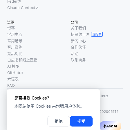
Feder
Claude Context
资源
公司
博客
关于我们
学习中心
招贤纳士
热招中
常用场景
新闻中心
客户案例
合作伙伴
竞品对比
活动
白皮书和线上直播
联系商务
AI 模型
GitHub
术语表
FAQ
使用条款
·
个人信息保护政策
·
数据安全政策
LF AI、LF AI & Data、Milvus，以及相关的开源项目名称为 Linux
是否接受 Cookies？
Foundation 所有商标
本网站使用 Cookies 来增强用户体验。
版权所有 ©2026 上海赜睿信息科技有限公司保留所有权利
ICP 备案:
沪ICP备2023014543号-1
沪公网安备31011002006715
拒绝
接受
Ask AI