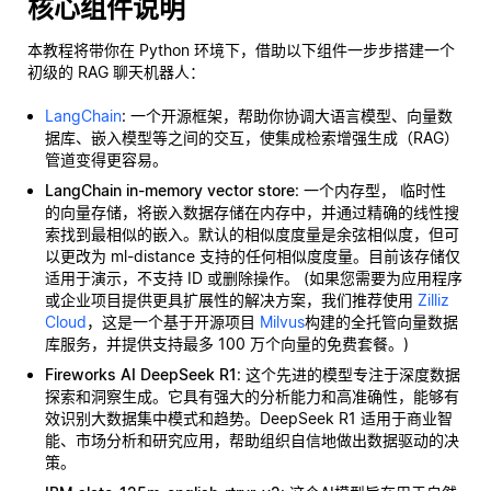
核心组件说明
本教程将带你在 Python 环境下，借助以下组件一步步搭建一个
初级的 RAG 聊天机器人：
LangChain
: 一个开源框架，帮助你协调大语言模型、向量数
据库、嵌入模型等之间的交互，使集成检索增强生成（RAG）
管道变得更容易。
LangChain in-memory vector store
: 一个内存型，
临时性
的向量存储，将嵌入数据存储在内存中，并通过精确的线性搜
索找到最相似的嵌入。默认的相似度度量是余弦相似度，但可
以更改为 ml-distance 支持的任何相似度度量。目前该存储仅
适用于演示，不支持 ID 或删除操作。 (如果您需要为应用程序
或企业项目提供更具扩展性的解决方案，我们推荐使用
Zilliz
Cloud
，这是一个基于开源项目
Milvus
构建的全托管向量数据
库服务，并提供支持最多 100 万个向量的免费套餐。)
Fireworks AI DeepSeek R1
: 这个先进的模型专注于深度数据
探索和洞察生成。它具有强大的分析能力和高准确性，能够有
效识别大数据集中模式和趋势。DeepSeek R1 适用于商业智
能、市场分析和研究应用，帮助组织自信地做出数据驱动的决
策。