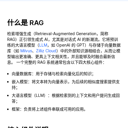
什么是 RAG
检索增强生成（Retrieval-Augmented Generation，简称
RAG）正引领生成式 AI，尤其是对话式 AI 的新潮流。它将预训
练的大语言模型（
LLM
，如 OpenAI 的 GPT）与存储于向量数据
库（如
Milvus
、
Zilliz Cloud
）中的外部知识源相结合，从而让模
型输出更准确、更具上下文相关性，并且能够及时融合最新信
息。 一个完整的 RAG 系统通常包含以下四大核心组件：
向量数据库：用于存储与检索向量化后的知识；
嵌入模型：将文本转为向量表示，为后续的相似度搜索提供支
持；
大语言模型（LLM）：根据检索到的上下文和用户提问生成回
答；
框架：负责将上述组件串联成可用的应用。