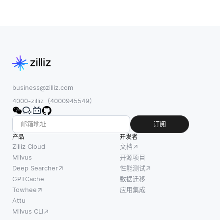
business@zilliz.com
4000-zilliz（4000945549）
订阅
产品
开发者
Zilliz Cloud
文档
Milvus
开源项目
Deep Searcher
性能测试
GPTCache
数据迁移
Towhee
应用集成
Attu
Milvus CLI