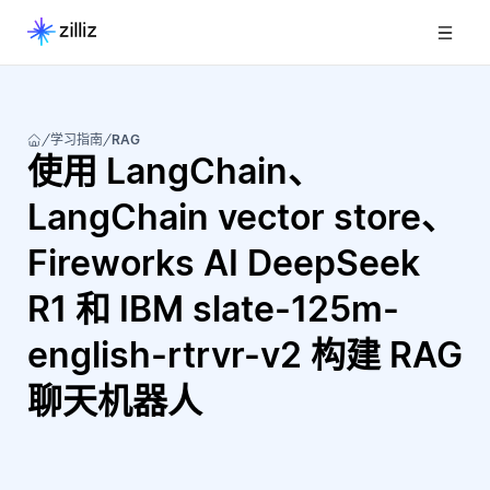
学习指南
RAG
使用 LangChain、
LangChain vector store、
Fireworks AI DeepSeek
R1 和 IBM slate-125m-
english-rtrvr-v2 构建 RAG
聊天机器人