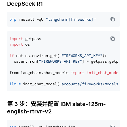
DeepSeek R1
pip
 install -qU 
"langchain[fireworks]"
import
import
 os

if
 not os.environ.get(
"FIREWORKS_API_KEY"
):

  os.environ[
"FIREWORKS_API_KEY"
] = getpass.getpass
from langchain.chat_models 
import
init_chat_model
llm
=
 init_chat_model(
"accounts/fireworks/models/de
第 3 步：安装并配置 IBM slate-125m-
english-rtrvr-v2