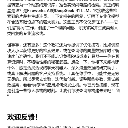
据转变为一个动态的知识库，准备实现闪电般的检索。真正的明
星是谁？是
Fireworks AI的DeepSeek R1
LLM，它接收这些检
索到的片段并生成连贯、上下文相关的回复，证明了专业化模型
在合适基础设施下的强大实力。这些工具不仅仅是“工作”——它
们是“协同”工作，创建了一个理解问题、寻找答案并生成类似人
类回复的专业流水线。
但等等，还有更多！这个教程还为你提供了优化技巧，比如调整
块大小以获得更好的检索效果，或在查询你的向量数据库时平衡
速度与准确性。我们还不能忘记
免费RAG成本计算器
——你在预
算资源时，不牺牲性能的秘密武器。想象一下，你接下来能构建
什么：感觉活灵活现的聊天机器人、深入海量数据的研究助手，
或
真正
解决问题的客户支持系统。工具在你手中，可能性是无穷
无尽的。所以尽管去实验、迭代和创新。调整那些参数，测试新
数据集，看看你的RAG应用如何焕发生机。你已具备技能；现在
是创造一些惊人事物的时刻。让我们每次查询都构建未来吧！ 🚀
"
欢迎反馈！