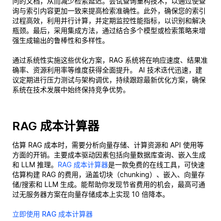
问的文档，从而减少检索延迟。尝试查询重构技术，以通过使查
询与索引内容更加一致来提高检索准确性。此外，确保您的索引
过程高效，利用并行计算，并定期监控性能指标，以识别和解决
瓶颈。最后，采用集成方法，通过结合多个模型或检索策略来增
强生成输出的鲁棒性和多样性。
通过系统性实施这些优化方案，RAG 系统将在响应速度、结果准
确率、资源利用率等维度获得全面提升。 AI 技术迭代迅速，建
议定期进行压力测试与架构调优，持续跟踪最新优化方案，确保
系统在技术发展中始终保持竞争优势。
RAG 成本计算器
估算 RAG 成本时，需要分析向量存储、计算资源和 API 使用等
方面的开销。主要成本驱动因素包括向量数据库查询、嵌入生成
和 LLM 推理。
RAG 成本计算器
是一款免费的在线工具，可快速
估算构建 RAG 的费用，涵盖切块（chunking）、嵌入、向量存
储/搜索和 LLM 生成。能帮助你发现节省费用的机会，最高可通
过无服务器方案在向量存储成本上实现 10 倍降本。
立即使用 RAG 成本计算器