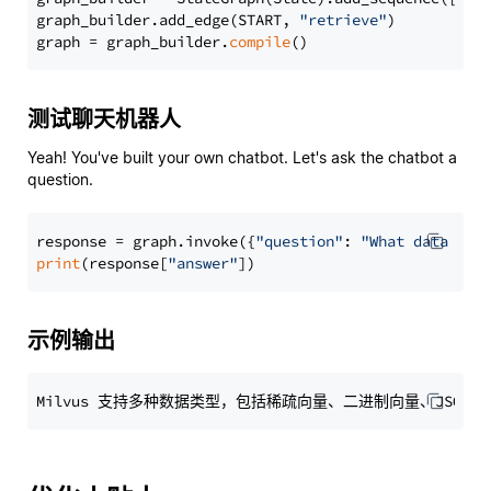
graph_builder.add_edge(START, 
"retrieve"
)

graph = graph_builder.
compile
测试聊天机器人
Yeah! You've built your own chatbot. Let's ask the chatbot a
question.
response = graph.invoke({
"question"
: 
"What data typ
print
(response[
"answer"
示例输出