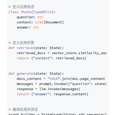
# 定义应用状态
class
State
(
TypedDict
):

    question: 
str
    context: 
List
[Document]

    answer: 
str
# 定义应用步骤
def
retrieve
(
state: State
):

    retrieved_docs = vector_store.similarity_search
return
 {
"context"
: retrieved_docs}

def
generate
(
state: State
):

    docs_content = 
"\n\n"
.join(doc.page_content 
for
    messages = prompt.invoke({
"question"
: state[
"qu
    response = llm.invoke(messages)

return
 {
"answer"
: response.content}

# 编译应用并测试
graph_builder = StateGraph(State).add_sequence([retr