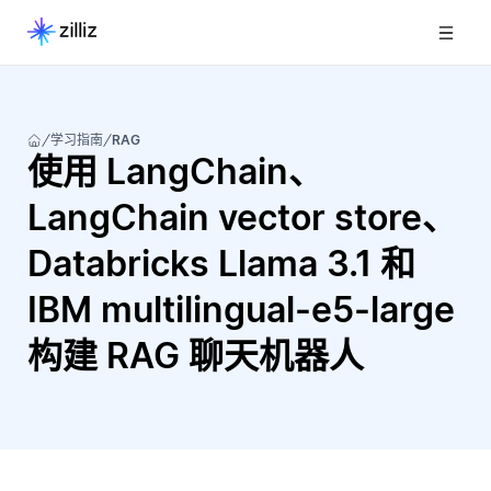
学习指南
RAG
使用 LangChain、
LangChain vector store、
Databricks Llama 3.1 和
IBM multilingual-e5-large
构建 RAG 聊天机器人