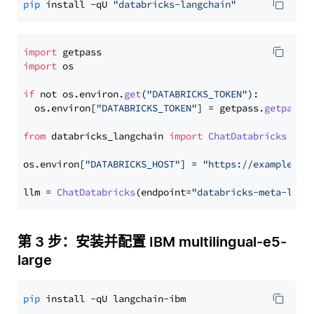
pip
 install -qU 
"databricks-langchain"
import
import
 os

if
 not os.
environ
.
get
(
"DATABRICKS_TOKEN"
):

  os.
environ
[
"DATABRICKS_TOKEN"
] = getpass.
getpass
(
from
 databricks_langchain 
import
ChatDatabricks
os.
environ
[
"DATABRICKS_HOST"
] = 
"https://example.st
llm = 
ChatDatabricks
(endpoint=
"databricks-meta-llam
第 3 步：安装并配置 IBM multilingual-e5-
large
pip