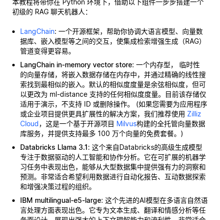
本教程将带你在 Python 环境下，借助以下组件一步步搭建一个
初级的 RAG 聊天机器人：
LangChain
: 一个开源框架，帮助你协调大语言模型、向量数
据库、嵌入模型等之间的交互，使集成检索增强生成（RAG）
管道变得更容易。
LangChain in-memory vector store
: 一个内存型，
临时性
的向量存储，将嵌入数据存储在内存中，并通过精确的线性搜
索找到最相似的嵌入。默认的相似度度量是余弦相似度，但可
以更改为 ml-distance 支持的任何相似度度量。目前该存储仅
适用于演示，不支持 ID 或删除操作。 (如果您需要为应用程序
或企业项目提供更具扩展性的解决方案，我们推荐使用
Zilliz
Cloud
，这是一个基于开源项目
Milvus
构建的全托管向量数据
库服务，并提供支持最多 100 万个向量的免费套餐。)
Databricks Llama 3.1
: 这个来自Databricks的高级生成模型
专注于数据驱动的人工智能和协作分析。它在可扩展的机器学
习任务中表现出色，能够从大型数据集中提供强有力的洞察和
预测。非常适合希望利用数据进行自动化报告、互动数据探索
和增强决策过程的组织。
IBM multilingual-e5-large
: 这个先进的AI模型在多语言自然语
言处理方面表现出色。它专为文本生成、翻译和情感分析等任
务而设计，展现出强大的上下文理解能力和流利性。非常适合