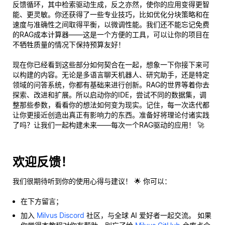
反馈循环，其中检索驱动生成，反之亦然，使你的应用变得更智
能、更灵敏。你还获得了一些专业技巧，比如优化分块策略和在
速度与准确性之间取得平衡，以微调性能。我们还不能忘记免费
的RAG成本计算器——这是一个方便的工具，可以让你的项目在
不牺牲质量的情况下保持预算友好！
现在你已经看到这些部分如何契合在一起，想象一下你接下来可
以构建的内容。无论是多语言聊天机器人、研究助手，还是特定
领域的问答系统，你都有基础来进行创新。RAG的世界等着你去
探索、改进和扩展。所以启动你的IDE，尝试不同的数据集，调
整那些参数，看看你的想法如何变为现实。记住，每一次迭代都
让你更接近创造出真正有影响力的东西。准备好将理论付诸实践
了吗？让我们一起构建未来——每次一个RAG驱动的应用！ 🚀
欢迎反馈！
我们很期待听到你的使用心得与建议！ 🌟 你可以：
在下方留言；
加入
Milvus Discord
社区，与全球 AI 爱好者一起交流。 如果