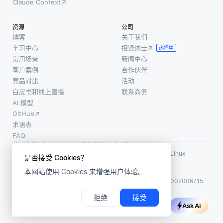
Claude Context
资源
公司
博客
关于我们
学习中心
招贤纳士
热招中
常用场景
新闻中心
客户案例
合作伙伴
竞品对比
活动
白皮书和线上直播
联系商务
AI 模型
GitHub
术语表
FAQ
使用条款
·
个人信息保护政策
·
数据安全政策
LF AI、LF AI & Data、Milvus，以及相关的开源项目名称为 Linux
是否接受 Cookies？
Foundation 所有商标
本网站使用 Cookies 来增强用户体验。
版权所有 ©2026 上海赜睿信息科技有限公司保留所有权利
ICP 备案:
沪ICP备2023014543号-1
沪公网安备31011002006715
拒绝
接受
Ask AI