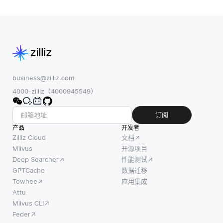
business@zilliz.com
4000-zilliz（4000945549）
订阅
产品
开发者
Zilliz Cloud
文档
Milvus
开源项目
Deep Searcher
性能测试
GPTCache
数据迁移
Towhee
应用集成
Attu
Milvus CLI
Feder