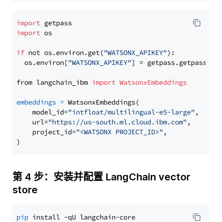
import
import
 os

if
 not os.environ.get(
"WATSONX_APIKEY"
):

  os.environ[
"WATSONX_APIKEY"
] = getpass.getpass(
"E
from langchain_ibm 
import
WatsonxEmbeddings
embeddings
=
 WatsonxEmbeddings(

    model_id=
"intfloat/multilingual-e5-large"
,

    url=
"https://us-south.ml.cloud.ibm.com"
,

    project_id=
"<WATSONX PROJECT_ID>"
,

第 4 步：安装并配置 LangChain vector
store
pip