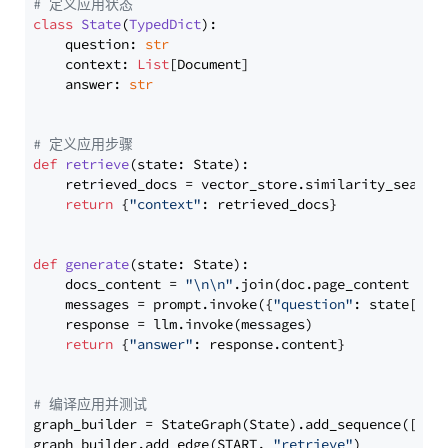
# 定义应用状态
class
State
(
TypedDict
):

    question: 
str
    context: 
List
[Document]

    answer: 
str
# 定义应用步骤
def
retrieve
(
state: State
):

    retrieved_docs = vector_store.similarity_search
return
 {
"context"
: retrieved_docs}

def
generate
(
state: State
):

    docs_content = 
"\n\n"
.join(doc.page_content 
for
    messages = prompt.invoke({
"question"
: state[
"qu
    response = llm.invoke(messages)

return
 {
"answer"
: response.content}

# 编译应用并测试
graph_builder = StateGraph(State).add_sequence([retr
graph_builder.add_edge(START, 
"retrieve"
)
