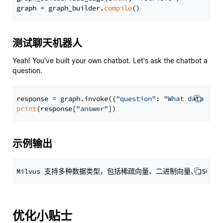
graph = graph_builder.
compile
测试聊天机器人
Yeah! You've built your own chatbot. Let's ask the chatbot a
question.
response = graph.invoke({
"question"
: 
"What data typ
print
(response[
"answer"
示例输出
优化小贴士