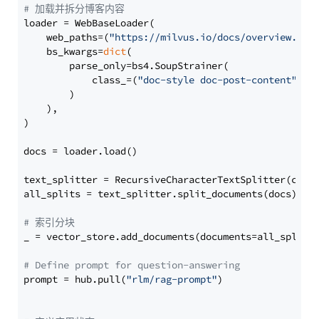
# 加载并拆分博客内容
loader = WebBaseLoader(

    web_paths=(
"https://milvus.io/docs/overview.md"
,
    bs_kwargs=
dict
(

        parse_only=bs4.SoupStrainer(

            class_=(
"doc-style doc-post-content"
)

        )

    ),

)

docs = loader.load()

text_splitter = RecursiveCharacterTextSplitter(chun
all_splits = text_splitter.split_documents(docs)

# 索引分块
_ = vector_store.add_documents(documents=all_splits)
# Define prompt for question-answering
prompt = hub.pull(
"rlm/rag-prompt"
)
