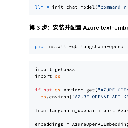
llm
=
 init_chat_model(
"command-r
第 3 步：安装并配置 Azure text-embed
pip
import getpass

import 
os
if
not
os
.environ.get(
"AZURE_OPE
os
.environ[
"AZURE_OPENAI_API_K
from langchain_openai import Azur
embeddings = AzureOpenAIEmbedding