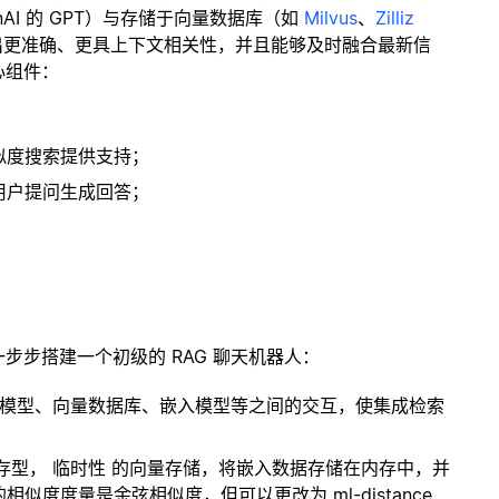
enAI 的 GPT）与存储于向量数据库（如
Milvus
、
Zilliz
出更准确、更具上下文相关性，并且能够及时融合最新信
心组件：
；
似度搜索提供支持；
用户提问生成回答；
一步步搭建一个初级的 RAG 聊天机器人：
言模型、向量数据库、嵌入模型等之间的交互，使集成检索
内存型，
临时性
的向量存储，将嵌入数据存储在内存中，并
度度量是余弦相似度，但可以更改为 ml-distance