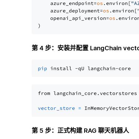
    azure_endpoint=
os
.environ[
"A
    azure_deployment=
os
.environ[
    openai_api_version=
os
.enviro
第 4 步：安装并配置 LangChain vector
pip
from langchain_core.vectorstores
vector_store
=
第 5 步：正式构建 RAG 聊天机器人