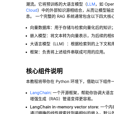
潮流。它将预训练的大语言模型（
LLM
，如 Op
Cloud
）中的外部知识源相结合，从而让模型输
息。 一个完整的 RAG 系统通常包含以下四大核
向量数据库：用于存储与检索向量化后的知识
嵌入模型：将文本转为向量表示，为后续的相
大语言模型（LLM）：根据检索到的上下文和
框架：负责将上述组件串联成可用的应用。
核心组件说明
本教程将带你在 Python 环境下，借助以下组件
LangChain
: 一个开源框架，帮助你协调大语
增强生成（RAG）管道变得更容易。
LangChain in-memory vector store
: 一个
通过精确的线性搜索找到最相似的嵌入。默认的相似