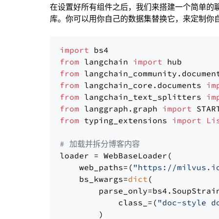
在设置好所有组件之后，我们来搭建一个简单的
库。你可以用你自己的数据集替换它，来定制你自己
import
from
 langchain 
import
from
 langchain_community.documen
from
 langchain_core.documents 
im
from
 langchain_text_splitters 
im
from
 langgraph.graph 
import
from
 typing_extensions 
import
Li
# 加载并拆分博客内容
loader = WebBaseLoader(

    web_paths=(
"https://milvus.i
    bs_kwargs=
dict
(

        parse_only=bs4.SoupStrain
            class_=(
"doc-style d
        )
