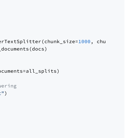
erTextSplitter(chunk_size=
1000
, chunk_overlap
documents(docs)

cuments=all_splits)

wering
t"
)
