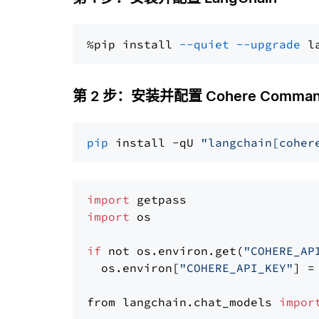
%pip install 
--quiet
--upgrade
 l
第 2 步：安装并配置 Cohere Comman
pip
 install -qU 
"langchain[coher
import
import
 os

if
 not os.environ.get(
"COHERE_AP
  os.environ[
"COHERE_API_KEY"
] =
from langchain.chat_models 
impor