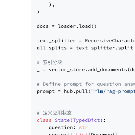
    ),

)

docs = loader.load()

text_splitter = RecursiveCharact
all_splits = text_splitter.split_
# 索引分块
_ = vector_store.add_documents(do
# Define prompt for question-ans
prompt = hub.pull(
"rlm/rag-promp
# 定义应用状态
class
State
(
TypedDict
):

    question: 
str
    context: 
List
[Document]
