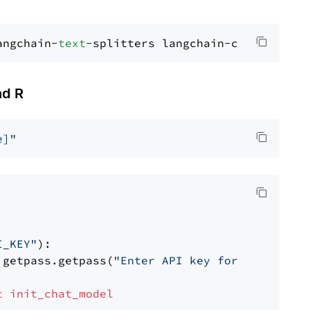
angchain-
text
d R
e]"
I_KEY"
):

 getpass.getpass(
"Enter API key for Cohere: "
t
init_chat_model