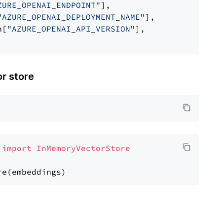
ZURE_OPENAI_ENDPOINT"
],

"AZURE_OPENAI_DEPLOYMENT_NAME"
],

n[
"AZURE_OPENAI_API_VERSION"
],

 store
 
import
InMemoryVectorStore