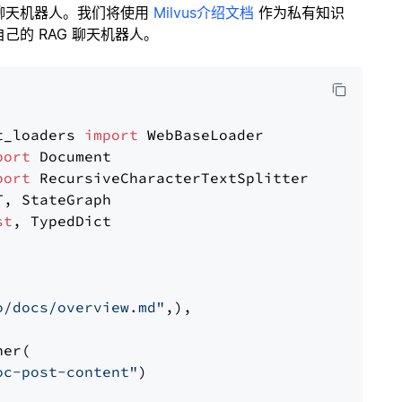
聊天机器人。我们将使用
Milvus介绍文档
作为私有知识
的 RAG 聊天机器人。
t_loaders 
import
port
port
st
, TypedDict

o/docs/overview.md"
,),

er(

oc-post-content"
)
