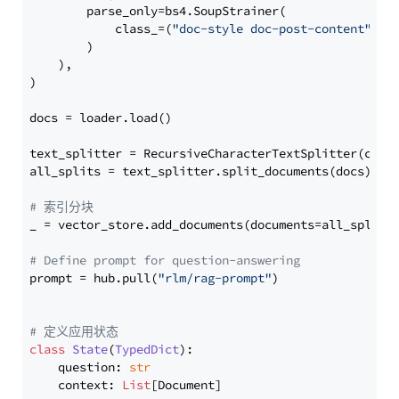
        parse_only=bs4.SoupStrainer(

            class_=(
"doc-style doc-post-content"
)

        )

    ),

)

docs = loader.load()

text_splitter = RecursiveCharacterTextSplitter(chun
all_splits = text_splitter.split_documents(docs)

# 索引分块
_ = vector_store.add_documents(documents=all_splits)
# Define prompt for question-answering
prompt = hub.pull(
"rlm/rag-prompt"
)

# 定义应用状态
class
State
(
TypedDict
):

    question: 
str
    context: 
List
[Document]
