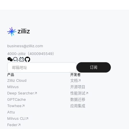
business@zilliz.com
4000-zilliz（4000945549）
订阅
产品
开发者
Zilliz Cloud
文档
Milvus
开源项目
Deep Searcher
性能测试
GPTCache
数据迁移
Towhee
应用集成
Attu
Milvus CLI
Feder