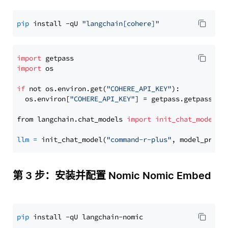
pip
 install -qU 
"langchain[cohere]"
import
import
 os

if
 not os.environ.get(
"COHERE_API_KEY"
):

  os.environ[
"COHERE_API_KEY"
] = getpass.getpass(
"E
from langchain.chat_models 
import
init_chat_model
llm
=
 init_chat_model(
"command-r-plus"
, model_provi
第 3 步：安装并配置 Nomic Nomic Embed
pip