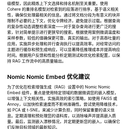
级模型，因此精炼上下文选择和排名机制至关重要。使用
Cohere 的重排名模型对检索到的段落进行排序，基于语义相关
性，确保仅处理最相关的信息。通过将文档分段为有意义的块并
限制不必要的上下文，优化令牌经济，避免提示过载。根据查询
的复杂性动态调整检索深度——对于复杂查询进行更广泛的搜
索，针对简单提示进行更狭窄的搜索。根据使用案例微调温度和
采样参数，较低的值确保更可靠、真实的输出。对于高吞吐量的
应用，实施异步处理和并行查询执行以提高效率。对经常访问的
主题进行缓存和预生成响应，可以显著降低推理成本并提高响应
时间。根据用户反馈和性能分析定期测试和优化检索配置，以保
持 RAG 工作流中的高质量输出。
Nomic Nomic Embed 优化建议
为了优化在检索增强生成（RAG）设置中的 Nomic Nomic
Embed 组件，重点是使用特定领域的数据微调您的嵌入模型，
以增强上下文相关性。实施高效的索引策略，如使用 FAISS 或
Annoy，以加快检索速度而不影响准确性。尝试使用降维技术，
如 PCA 或 t-SNE，来减少计算负担，同时保留重要的语义信
息。定期清理和预处理您的语料库，以消除噪声并提高嵌入质
量。最后，监测嵌入漂移情况，并定期更新您的嵌入，以确保它
们反映目标领域的最新知识。