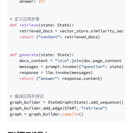
    answer: 
str
# 定义应用步骤
def
retrieve
(
state: State
):

    retrieved_docs = vector_store.similarity_search
return
 {
"context"
: retrieved_docs}

def
generate
(
state: State
):

    docs_content = 
"\n\n"
.join(doc.page_content 
for
    messages = prompt.invoke({
"question"
: state[
"qu
    response = llm.invoke(messages)

return
 {
"answer"
: response.content}

# 编译应用并测试
graph_builder = StateGraph(State).add_sequence([retr
graph_builder.add_edge(START, 
"retrieve"
)

graph = graph_builder.
compile