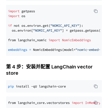
import
import
 os

if
 not os.environ.get(
"NOMIC_API_KEY"
):

  os.environ[
"NOMIC_API_KEY"
] = getpass.getpass(
"En
from langchain_nomic 
import
NomicEmbeddings
embeddings
=
 NomicEmbeddings(model=
"nomic-embed-tex
第 4 步：安装并配置 LangChain vector
store
pip
from langchain_core.vectorstores 
import
InMemoryVec