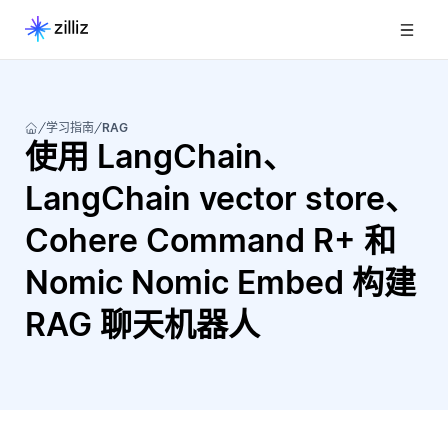
学习指南
RAG
使用 LangChain、
LangChain vector store、
Cohere Command R+ 和
Nomic Nomic Embed 构建
RAG 聊天机器人