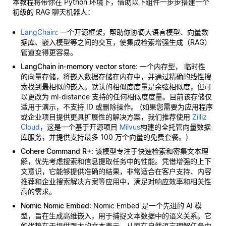
本教程将带你在 Python 环境下，借助以下组件一步步搭建一个
初级的 RAG 聊天机器人：
LangChain
: 一个开源框架，帮助你协调大语言模型、向量数
据库、嵌入模型等之间的交互，使集成检索增强生成（RAG）
管道变得更容易。
LangChain in-memory vector store
: 一个内存型，
临时性
的向量存储，将嵌入数据存储在内存中，并通过精确的线性搜
索找到最相似的嵌入。默认的相似度度量是余弦相似度，但可
以更改为 ml-distance 支持的任何相似度度量。目前该存储仅
适用于演示，不支持 ID 或删除操作。 (如果您需要为应用程序
或企业项目提供更具扩展性的解决方案，我们推荐使用
Zilliz
Cloud
，这是一个基于开源项目
Milvus
构建的全托管向量数据
库服务，并提供支持最多 100 万个向量的免费套餐。)
Cohere Command R+
: 该模型专注于快速检索和密集文本理
解，优先考虑搜索和信息提取任务中的性能。凭借增强的上下
文意识，它能够提供准确的结果，非常适合在客户支持、内容
推荐和企业搜索解决方案等应用中，满足对响应效率和相关性
高的需求。
Nomic Nomic Embed
: Nomic Embed 是一个先进的 AI 模
型，旨在生成高维嵌入，用于捕捉文本数据中的语义关系。它
的优势在于提供强大的文本表示，从而在自然语言理解任务中