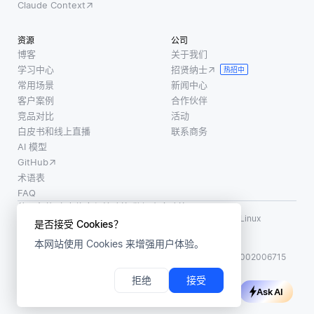
Claude Context
资源
公司
博客
关于我们
学习中心
招贤纳士
热招中
常用场景
新闻中心
客户案例
合作伙伴
竞品对比
活动
白皮书和线上直播
联系商务
AI 模型
GitHub
术语表
FAQ
使用条款
·
个人信息保护政策
·
数据安全政策
LF AI、LF AI & Data、Milvus，以及相关的开源项目名称为 Linux
是否接受 Cookies？
Foundation 所有商标
本网站使用 Cookies 来增强用户体验。
版权所有 ©2026 上海赜睿信息科技有限公司保留所有权利
ICP 备案:
沪ICP备2023014543号-1
沪公网安备31011002006715
拒绝
接受
Ask AI