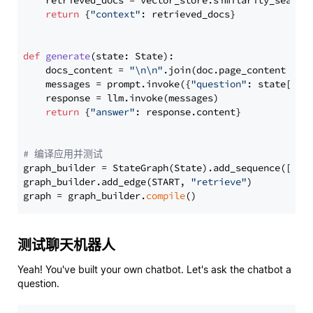
    retrieved_docs = vector_store.similarity_search
return
 {
"context"
: retrieved_docs}

def
generate
(
state: State
):

    docs_content = 
"\n\n"
.join(doc.page_content 
for
    messages = prompt.invoke({
"question"
: state[
"qu
    response = llm.invoke(messages)

return
 {
"answer"
: response.content}

# 编译应用并测试
graph_builder = StateGraph(State).add_sequence([retr
graph_builder.add_edge(START, 
"retrieve"
)

graph = graph_builder.
compile
测试聊天机器人
Yeah! You've built your own chatbot. Let's ask the chatbot a
question.