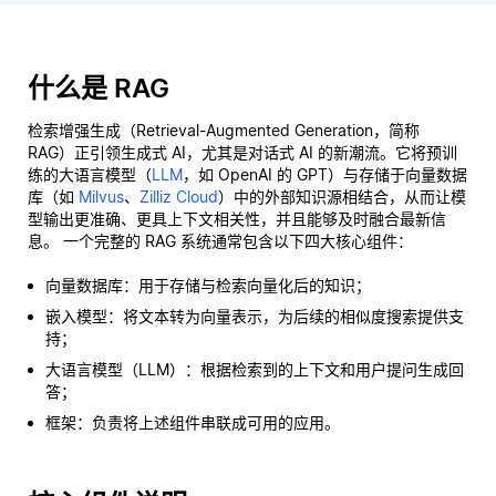
什么是 RAG
检索增强生成（Retrieval-Augmented Generation，简称
RAG）正引领生成式 AI，尤其是对话式 AI 的新潮流。它将预训
练的大语言模型（
LLM
，如 OpenAI 的 GPT）与存储于向量数据
库（如
Milvus
、
Zilliz Cloud
）中的外部知识源相结合，从而让模
型输出更准确、更具上下文相关性，并且能够及时融合最新信
息。 一个完整的 RAG 系统通常包含以下四大核心组件：
向量数据库：用于存储与检索向量化后的知识；
嵌入模型：将文本转为向量表示，为后续的相似度搜索提供支
持；
大语言模型（LLM）：根据检索到的上下文和用户提问生成回
答；
框架：负责将上述组件串联成可用的应用。