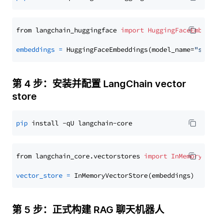
from langchain_huggingface 
import
HuggingFaceEmbedd
embeddings
=
 HuggingFaceEmbeddings(model_name=
"sent
第 4 步：安装并配置 LangChain vector
store
pip
from langchain_core.vectorstores 
import
InMemoryVec
vector_store
=
第 5 步：正式构建 RAG 聊天机器人