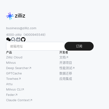
business@zilliz.com
4000-zilliz（4000945549）
订阅
产品
开发者
Zilliz Cloud
文档
Milvus
开源项目
Deep Searcher
性能测试
GPTCache
数据迁移
Towhee
应用集成
Attu
Milvus CLI
Feder
Claude Context