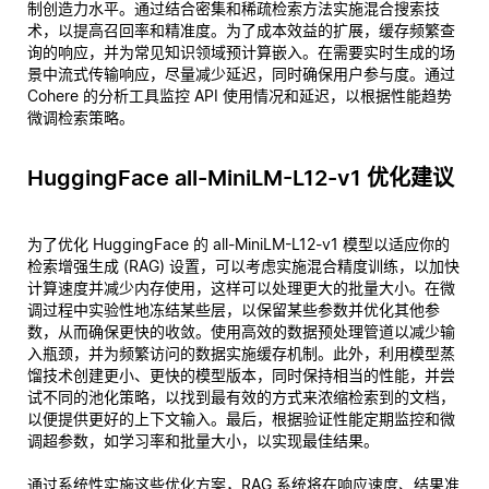
制创造力水平。通过结合密集和稀疏检索方法实施混合搜索技
术，以提高召回率和精准度。为了成本效益的扩展，缓存频繁查
询的响应，并为常见知识领域预计算嵌入。在需要实时生成的场
景中流式传输响应，尽量减少延迟，同时确保用户参与度。通过
Cohere 的分析工具监控 API 使用情况和延迟，以根据性能趋势
微调检索策略。
HuggingFace all-MiniLM-L12-v1 优化建议
为了优化 HuggingFace 的 all-MiniLM-L12-v1 模型以适应你的
检索增强生成 (RAG) 设置，可以考虑实施混合精度训练，以加快
计算速度并减少内存使用，这样可以处理更大的批量大小。在微
调过程中实验性地冻结某些层，以保留某些参数并优化其他参
数，从而确保更快的收敛。使用高效的数据预处理管道以减少输
入瓶颈，并为频繁访问的数据实施缓存机制。此外，利用模型蒸
馏技术创建更小、更快的模型版本，同时保持相当的性能，并尝
试不同的池化策略，以找到最有效的方式来浓缩检索到的文档，
以便提供更好的上下文输入。最后，根据验证性能定期监控和微
调超参数，如学习率和批量大小，以实现最佳结果。
通过系统性实施这些优化方案，RAG 系统将在响应速度、结果准