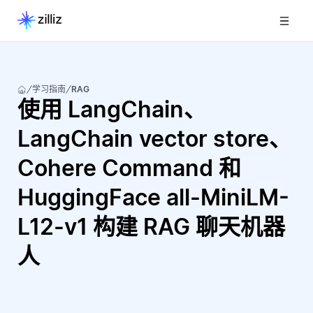
学习指南
RAG
使用 LangChain、
LangChain vector store、
Cohere Command 和
HuggingFace all-MiniLM-
L12-v1 构建 RAG 聊天机器
人