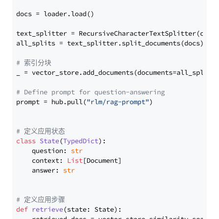
docs = loader.load()

text_splitter = RecursiveCharacterTextSplitter(chun
all_splits = text_splitter.split_documents(docs)

# 索引分块
_ = vector_store.add_documents(documents=all_splits)
# Define prompt for question-answering
prompt = hub.pull(
"rlm/rag-prompt"
)

# 定义应用状态
class
State
(
TypedDict
):

    question: 
str
    context: 
List
[Document]

    answer: 
str
# 定义应用步骤
def
retrieve
(
state: State
):
