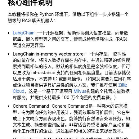
核心组件说明
本教程将带你在 Python 环境下，借助以下组件一步步搭建一个
初级的 RAG 聊天机器人：
LangChain
: 一个开源框架，帮助你协调大语言模型、向量数
据库、嵌入模型等之间的交互，使集成检索增强生成（RAG）
管道变得更容易。
LangChain in-memory vector store
: 一个内存型，
临时性
的向量存储，将嵌入数据存储在内存中，并通过精确的线性搜
索找到最相似的嵌入。默认的相似度度量是余弦相似度，但可
以更改为 ml-distance 支持的任何相似度度量。目前该存储仅
适用于演示，不支持 ID 或删除操作。 (如果您需要为应用程序
或企业项目提供更具扩展性的解决方案，我们推荐使用
Zilliz
Cloud
，这是一个基于开源项目
Milvus
构建的全托管向量数据
库服务，并提供支持最多 100 万个向量的免费套餐。)
Cohere Command
: Cohere Command是一种强大的语言模
型，专为面向任务的应用设计，强调效率和可扩展性。它在生
成上下文响应方面表现出色，能够执行自然语言处理任务，如
文本生成、摘要和查询回答。非常适合希望增强客户互动和自
动化工作流程的企业，通过准确和相关的输出来提高效率。