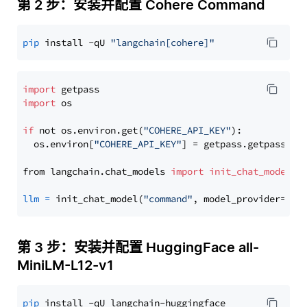
第 2 步：安装并配置 Cohere Command
pip
 install -qU 
"langchain[cohere]"
import
import
 os

if
 not os.environ.get(
"COHERE_API_KEY"
):

  os.environ[
"COHERE_API_KEY"
] = getpass.getpass(
"E
from langchain.chat_models 
import
init_chat_model
llm
=
 init_chat_model(
"command"
, model_provider=
"co
第 3 步：安装并配置 HuggingFace all-
MiniLM-L12-v1
pip