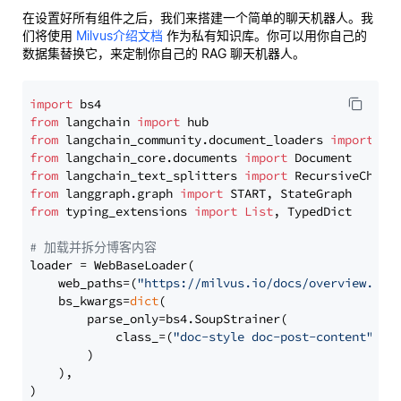
在设置好所有组件之后，我们来搭建一个简单的聊天机器人。我
们将使用
Milvus介绍文档
作为私有知识库。你可以用你自己的
数据集替换它，来定制你自己的 RAG 聊天机器人。
import
from
 langchain 
import
from
 langchain_community.document_loaders 
import
from
 langchain_core.documents 
import
from
 langchain_text_splitters 
import
from
 langgraph.graph 
import
from
 typing_extensions 
import
List
, TypedDict

# 加载并拆分博客内容
loader = WebBaseLoader(

    web_paths=(
"https://milvus.io/docs/overview.md"
,
    bs_kwargs=
dict
(

        parse_only=bs4.SoupStrainer(

            class_=(
"doc-style doc-post-content"
)

        )

    ),

)
