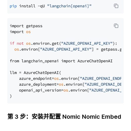
pip
 install -qU 
"langchain[openai]"
import getpass

import 
os
if
not
os
.environ.get(
"AZURE_OPENAI_API_KEY"
):

os
.environ[
"AZURE_OPENAI_API_KEY"
] = getpass.getp
from langchain_openai import AzureChatOpenAI

llm = AzureChatOpenAI(

    azure_endpoint=
os
.environ[
"AZURE_OPENAI_ENDPOIN
    azure_deployment=
os
.environ[
"AZURE_OPENAI_DEPLO
    openai_api_version=
os
.environ[
"AZURE_OPENAI_API
第 3 步：安装并配置 Nomic Nomic Embed