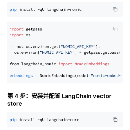
pip
import
import
 os

if
 not os.environ.get(
"NOMIC_API_KEY"
):

  os.environ[
"NOMIC_API_KEY"
] = getpass.getpass(
"En
from langchain_nomic 
import
NomicEmbeddings
embeddings
=
 NomicEmbeddings(model=
"nomic-embed-tex
第 4 步：安装并配置 LangChain vector
store
pip