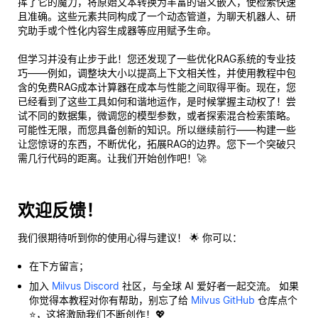
挥了它的魔力，将原始文本转换为丰富的语义嵌入，使检索快速
且准确。这些元素共同构成了一个动态管道，为聊天机器人、研
究助手或个性化内容生成器等应用赋予生命。
但学习并没有止步于此！您还发现了一些优化RAG系统的专业技
巧——例如，调整块大小以提高上下文相关性，并使用教程中包
含的免费RAG成本计算器在成本与性能之间取得平衡。现在，您
已经看到了这些工具如何和谐地运作，是时候掌握主动权了！尝
试不同的数据集，微调您的模型参数，或者探索混合检索策略。
可能性无限，而您具备创新的知识。所以继续前行——构建一些
让您惊讶的东西，不断优化，拓展RAG的边界。您下一个突破只
需几行代码的距离。让我们开始创作吧！🚀
欢迎反馈！
我们很期待听到你的使用心得与建议！ 🌟 你可以：
在下方留言；
加入
Milvus Discord
社区，与全球 AI 爱好者一起交流。 如果
你觉得本教程对你有帮助，别忘了给
Milvus GitHub
仓库点个
⭐，这将激励我们不断创作！💖