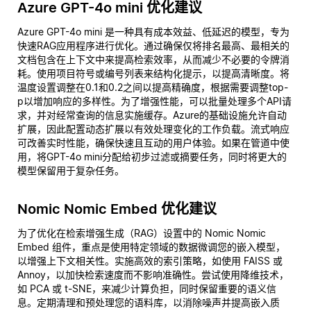
Azure GPT-4o mini 优化建议
Azure GPT-4o mini 是一种具有成本效益、低延迟的模型，专为
快速RAG应用程序进行优化。通过确保仅将排名最高、最相关的
文档包含在上下文中来提高检索效率，从而减少不必要的令牌消
耗。使用项目符号或编号列表来结构化提示，以提高清晰度。将
温度设置调整在0.1和0.2之间以提高精确度，根据需要调整top-
p以增加响应的多样性。为了增强性能，可以批量处理多个API请
求，并对经常查询的信息实施缓存。Azure的基础设施允许自动
扩展，因此配置动态扩展以有效处理变化的工作负载。流式响应
可改善实时性能，确保快速且互动的用户体验。如果在管道中使
用，将GPT-4o mini分配给初步过滤或摘要任务，同时将更大的
模型保留用于复杂任务。
Nomic Nomic Embed 优化建议
为了优化在检索增强生成（RAG）设置中的 Nomic Nomic
Embed 组件，重点是使用特定领域的数据微调您的嵌入模型，
以增强上下文相关性。实施高效的索引策略，如使用 FAISS 或
Annoy，以加快检索速度而不影响准确性。尝试使用降维技术，
如 PCA 或 t-SNE，来减少计算负担，同时保留重要的语义信
息。定期清理和预处理您的语料库，以消除噪声并提高嵌入质