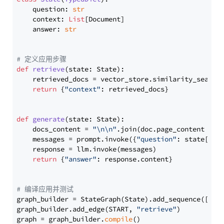
    question: 
str
    context: 
List
[Document]

    answer: 
str
# 定义应用步骤
def
retrieve
(
state: State
):

    retrieved_docs = vector_store.similarity_search
return
 {
"context"
: retrieved_docs}

def
generate
(
state: State
):

    docs_content = 
"\n\n"
.join(doc.page_content 
for
    messages = prompt.invoke({
"question"
: state[
"qu
    response = llm.invoke(messages)

return
 {
"answer"
: response.content}

# 编译应用并测试
graph_builder = StateGraph(State).add_sequence([retr
graph_builder.add_edge(START, 
"retrieve"
)

graph = graph_builder.
compile