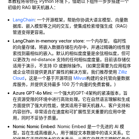
本教程将带你在 Python 环境下，借助以下组件一步步搭建一个
初级的 RAG 聊天机器人：
LangChain
: 一个开源框架，帮助你协调大语言模型、向量数
据库、嵌入模型等之间的交互，使集成检索增强生成（RAG）
管道变得更容易。
LangChain in-memory vector store
: 一个内存型，
临时性
的向量存储，将嵌入数据存储在内存中，并通过精确的线性搜
索找到最相似的嵌入。默认的相似度度量是余弦相似度，但可
以更改为 ml-distance 支持的任何相似度度量。目前该存储仅
适用于演示，不支持 ID 或删除操作。 (如果您需要为应用程序
或企业项目提供更具扩展性的解决方案，我们推荐使用
Zilliz
Cloud
，这是一个基于开源项目
Milvus
构建的全托管向量数据
库服务，并提供支持最多 100 万个向量的免费套餐。)
Azure GPT-4o Mini
: 一个强大的GPT-4架构的紧凑版本，旨
在资源受限的环境中进行高效处理。它在自然语言理解和生成
方面提供了强大的性能，使其适用于聊天机器人、客户支持和
内容创作。非常适合在速度和可扩展性至关重要的应用中使
用，同时不妥协于质量。
Nomic Nomic Embed
: Nomic Embed 是一个先进的 AI 模
型，旨在生成高维嵌入，用于捕捉文本数据中的语义关系。它
的优势在于提供强大的文本表示，从而在自然语言理解任务中