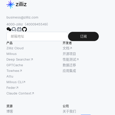
business@zilliz.com
4000-zilliz（4000945549）
订阅
产品
开发者
Zilliz Cloud
文档
Milvus
开源项目
Deep Searcher
性能测试
GPTCache
数据迁移
Towhee
应用集成
Attu
Milvus CLI
Feder
Claude Context
资源
公司
博客
关于我们