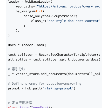
loader = WebBaseLoader(

    web_paths=(
"https://milvus.io/docs/overview.md"
,
    bs_kwargs=
dict
(

        parse_only=bs4.SoupStrainer(

            class_=(
"doc-style doc-post-content"
)

        )

    ),

)

docs = loader.load()

text_splitter = RecursiveCharacterTextSplitter(chun
all_splits = text_splitter.split_documents(docs)

# 索引分块
_ = vector_store.add_documents(documents=all_splits)
# Define prompt for question-answering
prompt = hub.pull(
"rlm/rag-prompt"
)

# 定义应用状态
class
State
(
TypedDict
):
