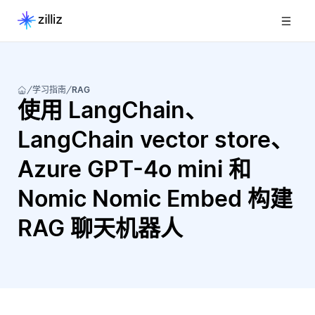
学习指南
RAG
使用 LangChain、
LangChain vector store、
Azure GPT-4o mini 和
Nomic Nomic Embed 构建
RAG 聊天机器人